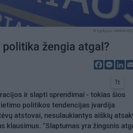
© Egidijaus JANKAUSKO 
 politika žengia atgal?
Facebook
Messeng
Lin
acijos ir slapti sprendimai - tokias šios
ietimo politikos tendencijas įvardija
 tėvų atstovai, nesulaukiantys aiškių atsa
us klausimus. "Slaptumas yra žingsnis atgal