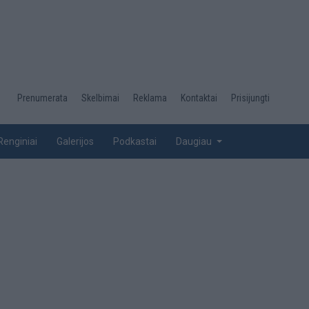
Desktop
Prenumerata
Skelbimai
Reklama
Kontaktai
Prisijungti
menu
top
Renginiai
Galerijos
Podkastai
Daugiau