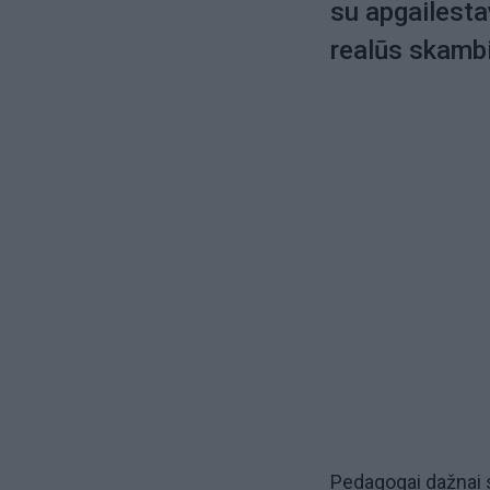
su apgailesta
realūs skambių
Pedagogai dažnai 