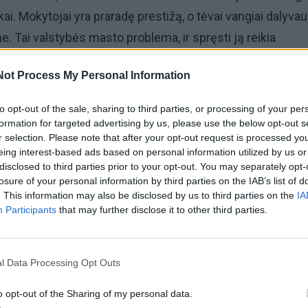
kai. Mokytojai yra praradę prestižą, o tėvai vangiai dalyvau
 Tai valstybės masto problema, ir spręsti ją reikia
kinę ugdymo įstaigų vadovai.
Not Process My Personal Information
žingsnis sprendžiant visos švietimo sistemos kokybės kl
to opt-out of the sale, sharing to third parties, or processing of your per
š dvejus metus - priėmus demokratišką ir pažangią ugd
formation for targeted advertising by us, please use the below opt-out s
r selection. Please note that after your opt-out request is processed y
imo tvarką. Deja, šiuo metu ji keičiama, ir keičiama už uda
eing interest-based ads based on personal information utilized by us or
 ir nediskutuojant su socialiniais partneriais. "Tai nekuri
disclosed to third parties prior to your opt-out. You may separately opt-
losure of your personal information by third parties on the IAB’s list of
siderina nei su demokratija, nei su švietimo sistemos
. This information may also be disclosed by us to third parties on the
IA
ia mokinių tėvų institucijos atstovai.
Participants
that may further disclose it to other third parties.
l Data Processing Opt Outs
o opt-out of the Sharing of my personal data.