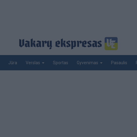
Jūra
Sportas
Pasaulis
Verslas
Gyvenimas