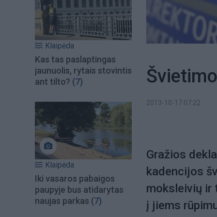
Klaipėda
Kas tas paslaptingas
Švietimo
jaunuolis, rytais stovintis
ant tilto?
(7)
2013-10-17 07:22
Gražios deklar
Klaipėda
kadencijos šv
Iki vasaros pabaigos
moksleivių ir
paupyje bus atidarytas
naujas parkas
(7)
į jiems rūpim