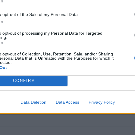
In
o opt-out of the Sale of my Personal Data.
In
to opt-out of processing my Personal Data for Targeted
ing.
In
o opt-out of Collection, Use, Retention, Sale, and/or Sharing
ersonal Data that Is Unrelated with the Purposes for which it
omiausi
lected.
Out
Aiškiaregės pranašystė: numatė katastrofišką karo
CONFIRM
pabaigą Ukrainoje
Plaukai mažiau riebaluosis: į šampūną tereikia įberti v
Data Deletion
Data Access
Privacy Policy
ingredientą