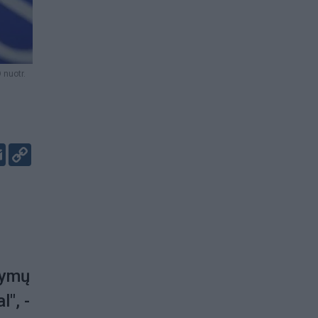
nuotr.
er
kedIn
Email
Copy
Link
kymų
", -