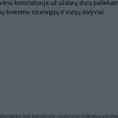
vimu konstatuoja už uždarų durų paliekam
 švietimo strategijų ir vizijų dalyviai.
skundžiasi, kad šiandieninė visuomenė mokyklos atžvilgi