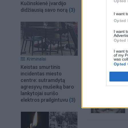
Opted 
Kučinskienė įvardijo
didžiausią savo norą
(3)
I want t
Opted 
I want 
Advertis
Opted 
I want t
of my P
Šiuo metu skait
Kriminalai
was col
Opted 
Keistas smurtinis
incidentas miesto
centre: sutramdytą
agresyvų mušeiką baro
lankytojai surišo
elektros prailgintuvu
(3)