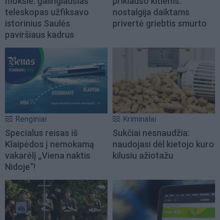
moksle: galingiausias
priklauso kitiems:
teleskopas užfiksavo
nostalgija daiktams
istorinius Saulės
privertė griebtis smurto
paviršiaus kadrus
Renginiai
Kriminalai
Specialus reisas iš
Sukčiai nesnaudžia:
Klaipėdos į nemokamą
naudojasi dėl kietojo kuro
vakarėlį „Viena naktis
kilusiu ažiotažu
Nidoje“!