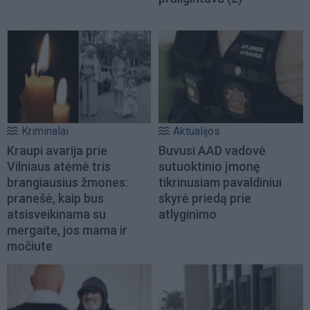
Kriminalai
Aktualijos
Kraupi avarija prie
Buvusi AAD vadovė
Vilniaus atėmė tris
sutuoktinio įmonę
brangiausius žmones:
tikrinusiam pavaldiniui
pranešė, kaip bus
skyrė priedą prie
atsisveikinama su
atlyginimo
mergaite, jos mama ir
močiute