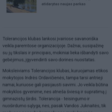
atidarytas naujas parkas
Tolerancijos klubas lankosi įvairiose savanoriška
veikla paremtose organizacijoje. Dažnai, susipažinę
su jų tikslais ir principais, mokiniai lieka išbandyti savo
gebėjimus, įgyvendinti savo dorines nuostatas.
Moksleiviams Tolerancijos klubas, kuruojamas etikos
mokytojos Indrės Ordavičienės, tampa tarsi antrieji
namai, kuriuose gali pasijausti savimi. Jo veikla būtina
mokyklos gyvenime, nes atneša šviesą ir supratimą į
gimnazistų širdis. Tolerancija - teisingumo ir
nuoširdumo sąlyga, nes, pasak Vandos Juknaitės, tik