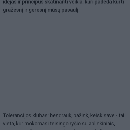
idėjas ir principus skatinanti veikla, kuri padeda kurti
gražesnį ir geresnį mūsų pasaulį.
Tolerancijos klubas: bendrauk, pažink, keisk save - tai
vieta, kur mokomasi teisingo ryšio su aplinkiniais,