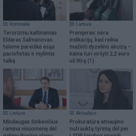
Kriminalai
Lietuva
Terorizmu kaltinamas
Premjeras: nėra
Eldaras Salmanovas
indikacijų, kad reikia
teisme pareiškė esąs
mažinti dyzelino akcizą –
pacisfistas ir mylintis
kaina turi viršyti 2,2 euro
taiką
už litrą
(1)
Lietuva
Aktualijos
Mindaugas Sinkevičius
Prokuratūra atnaujino
ramina visuomenę dėl
nutrauktą tyrimą dėl per
galimų Rusijos planų:
LSDP tarybos posėdį