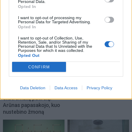
Personal Data.
Nuo lapkričio daliai
Po žeme slėpėsi daugiau
Opted In
pacientų pagalbą teiks
nei 1600 metų: Anglijoje
I want to opt-out of processing my
išplėstinės praktikos
aptikta unikali romėnų
Personal Data for Targeted Advertising.
slaugytojai
vila
Opted In
I want to opt-out of Collection, Use,
Retention, Sale, and/or Sharing of my
Personal Data that Is Unrelated with the
Purposes for which it was collected.
Opted Out
CONFIRM
Žmonės
Žmonės
Ingos Valinskienės 60-
Mirė filme „Žmogus
Data Deletion
Data Access
Privacy Policy
metis – kupinas
voras“ sužibėjusi aktorė
ekstremalių patirčių:
Arūnas papasakojo, kuo
nustebino žmoną