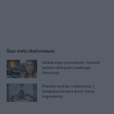
Šiuo metu skaitomiausi
Aiškiaregės pranašystė: numatė
katastrofišką karo pabaigą
Ukrainoje
Plaukai mažiau riebaluosis: į
šampūną tereikia įberti vieną
ingredientą