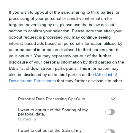
If you wish to opt-out of the sale, sharing to third parties, or
processing of your personal or sensitive information for
targeted advertising by us, please use the below opt-out
section to confirm your selection. Please note that after your
opt-out request is processed you may continue seeing
interest-based ads based on personal information utilized by
us or personal information disclosed to third parties prior to
Kultūra
Sodas ir daržas
your opt-out. You may separately opt-out of the further
Klaipėdos festivalis:
Natūrali kova su šliužais:
disclosure of your personal information by third parties on the
keturios meninės patirtys
ką būtina žinoti prieš
IAB’s list of downstream participants. This information may
- viena bendrystės istorija
pasirenkant antis
also be disclosed by us to third parties on the
IAB’s List of
bėgikes?
(2)
Downstream Participants
that may further disclose it to other
third parties.
Personal Data Processing Opt Outs
I want to opt-out of the Sharing of my
personal data.
Opted In
Sveikata
Gyvenimas
I want to opt-out of the Sale of my