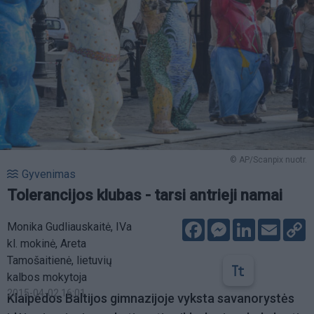
© AP/Scanpix nuotr.
Gyvenimas
Tolerancijos klubas - tarsi antrieji namai
Facebook
Messenger
LinkedIn
Email
C
Monika Gudliauskaitė, IVa
L
kl. mokinė, Areta
Tamošaitienė, lietuvių
kalbos mokytoja
2015-04-02 16:01
Klaipėdos Baltijos gimnazijoje vyksta savanorystės