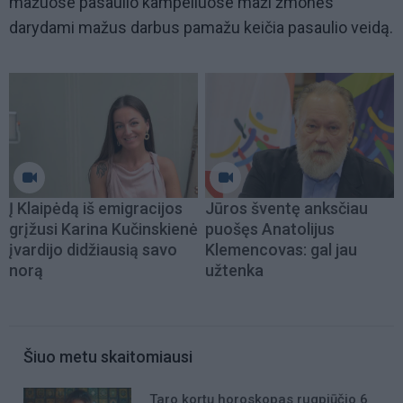
mažuose pasaulio kampeliuose maži žmonės
darydami mažus darbus pamažu keičia pasaulio veidą.
Į Klaipėdą iš emigracijos
Jūros šventę anksčiau
grįžusi Karina Kučinskienė
puošęs Anatolijus
įvardijo didžiausią savo
Klemencovas: gal jau
norą
užtenka
Šiuo metu skaitomiausi
Taro kortų horoskopas rugpjūčio 6