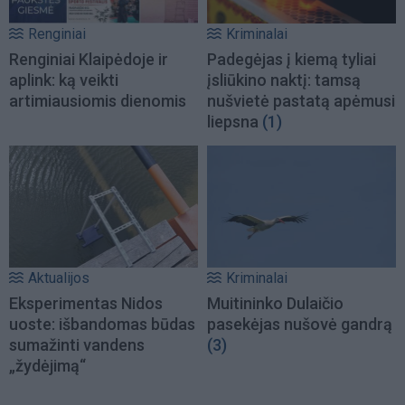
Renginiai
Kriminalai
Renginiai Klaipėdoje ir
Padegėjas į kiemą tyliai
aplink: ką veikti
įsliūkino naktį: tamsą
artimiausiomis dienomis
nušvietė pastatą apėmusi
liepsna
(1)
Aktualijos
Kriminalai
Eksperimentas Nidos
Muitininko Dulaičio
uoste: išbandomas būdas
pasekėjas nušovė gandrą
sumažinti vandens
(3)
„žydėjimą“