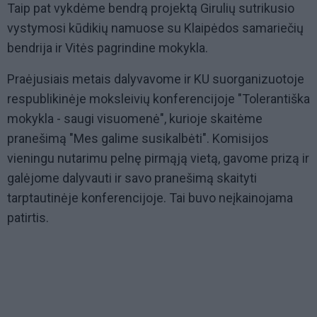
Taip pat vykdėme bendrą projektą Girulių sutrikusio
vystymosi kūdikių namuose su Klaipėdos samariečių
bendrija ir Vitės pagrindine mokykla.
Praėjusiais metais dalyvavome ir KU suorganizuotoje
respublikinėje moksleivių konferencijoje "Tolerantiška
mokykla - saugi visuomenė", kurioje skaitėme
pranešimą "Mes galime susikalbėti". Komisijos
vieningu nutarimu pelnę pirmąją vietą, gavome prizą ir
galėjome dalyvauti ir savo pranešimą skaityti
tarptautinėje konferencijoje. Tai buvo neįkainojama
patirtis.