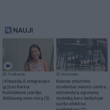
NAUJI
Podkastai
Kriminalai
Į Klaipėdą iš emigracijos
Keistas smurtinis
grįžusi Karina
incidentas miesto centre:
Kučinskienė įvardijo
sutramdytą agresyvų
didžiausią savo norą
(3)
mušeiką baro lankytojai
surišo elektros
prailgintuvu
(2)