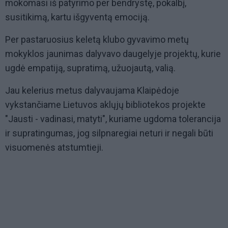
mokomasi iš patyrimo per bendrystę, pokalbį,
susitikimą, kartu išgyventą emociją.
Per pastaruosius keletą klubo gyvavimo metų
mokyklos jaunimas dalyvavo daugelyje projektų, kurie
ugdė empatiją, supratimą, užuojautą, valią.
Jau kelerius metus dalyvaujama Klaipėdoje
vykstančiame Lietuvos aklųjų bibliotekos projekte
"Jausti - vadinasi, matyti", kuriame ugdoma tolerancija
ir supratingumas, jog silpnaregiai neturi ir negali būti
visuomenės atstumtieji.