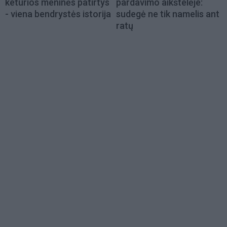
keturios meninės patirtys
pardavimo aikštelėje:
- viena bendrystės istorija
sudegė ne tik namelis ant
ratų
Load
More