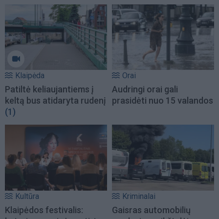
Klaipėda
Orai
Patiltė keliaujantiems į
Audringi orai gali
keltą bus atidaryta rudenį
prasidėti nuo 15 valandos
(1)
Kultūra
Kriminalai
Klaipėdos festivalis:
Gaisras automobilių