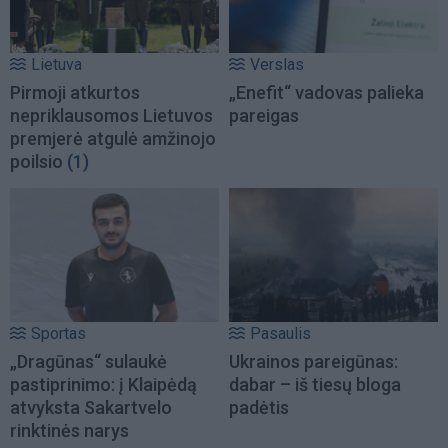
Lietuva
Verslas
Pirmoji atkurtos
„Enefit“ vadovas palieka
nepriklausomos Lietuvos
pareigas
premjerė atgulė amžinojo
poilsio
(1)
Sportas
Pasaulis
„Dragūnas“ sulaukė
Ukrainos pareigūnas:
pastiprinimo: į Klaipėdą
dabar – iš tiesų bloga
atvyksta Sakartvelo
padėtis
rinktinės narys