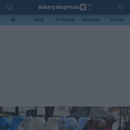
Pereiti
į
pagrindinį
Mobile
Nauji
Podkastai
Renginiai
Vaizdai
turinį
menu
bottom