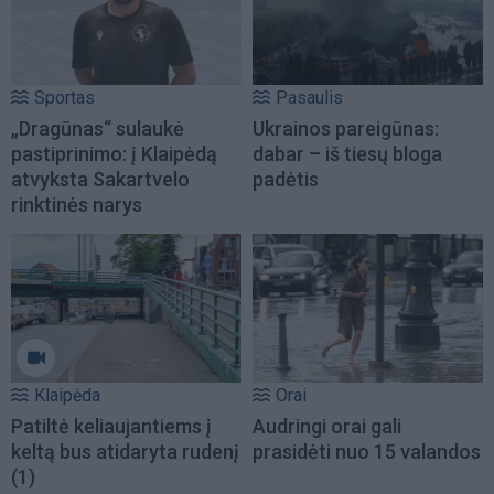
Sportas
Pasaulis
„Dragūnas“ sulaukė
Ukrainos pareigūnas:
pastiprinimo: į Klaipėdą
dabar – iš tiesų bloga
atvyksta Sakartvelo
padėtis
rinktinės narys
Klaipėda
Orai
Patiltė keliaujantiems į
Audringi orai gali
keltą bus atidaryta rudenį
prasidėti nuo 15 valandos
(1)