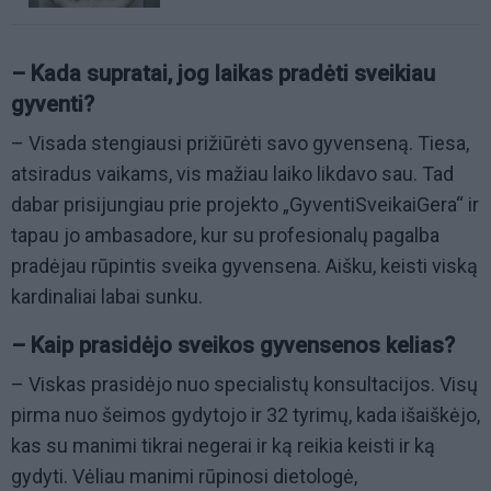
– Kada supratai, jog laikas pradėti sveikiau
gyventi?
– Visada stengiausi prižiūrėti savo gyvenseną. Tiesa,
atsiradus vaikams, vis mažiau laiko likdavo sau. Tad
dabar prisijungiau prie projekto „GyventiSveikaiGera“ ir
tapau jo ambasadore, kur su profesionalų pagalba
pradėjau rūpintis sveika gyvensena. Aišku, keisti viską
kardinaliai labai sunku.
– Kaip prasidėjo sveikos gyvensenos kelias?
– Viskas prasidėjo nuo specialistų konsultacijos. Visų
pirma nuo šeimos gydytojo ir 32 tyrimų, kada išaiškėjo,
kas su manimi tikrai negerai ir ką reikia keisti ir ką
gydyti. Vėliau manimi rūpinosi dietologė,