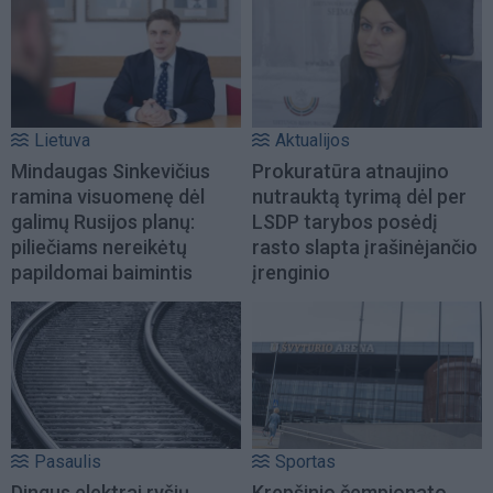
Lietuva
Aktualijos
Mindaugas Sinkevičius
Prokuratūra atnaujino
ramina visuomenę dėl
nutrauktą tyrimą dėl per
galimų Rusijos planų:
LSDP tarybos posėdį
piliečiams nereikėtų
rasto slapta įrašinėjančio
papildomai baimintis
įrenginio
Pasaulis
Sportas
Dingus elektrai ryšių
Krepšinio čempionato