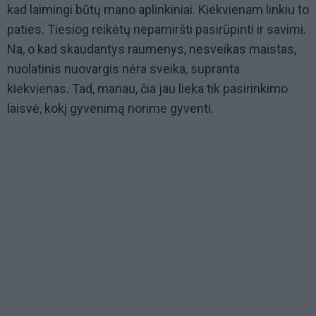
kad laimingi būtų mano aplinkiniai. Kiekvienam linkiu to
paties. Tiesiog reikėtų nepamiršti pasirūpinti ir savimi.
Na, o kad skaudantys raumenys, nesveikas maistas,
nuolatinis nuovargis nėra sveika, supranta
kiekvienas. Tad, manau, čia jau lieka tik pasirinkimo
laisvė, kokį gyvenimą norime gyventi.