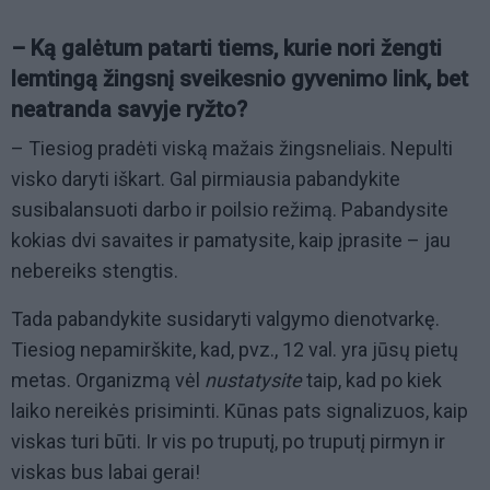
– Ką galėtum patarti tiems, kurie nori žengti
lemtingą žingsnį sveikesnio gyvenimo link, bet
neatranda savyje ryžto?
– Tiesiog pradėti viską mažais žingsneliais. Nepulti
visko daryti iškart. Gal pirmiausia pabandykite
susibalansuoti darbo ir poilsio režimą. Pabandysite
kokias dvi savaites ir pamatysite, kaip įprasite – jau
nebereiks stengtis.
Tada pabandykite susidaryti valgymo dienotvarkę.
Tiesiog nepamirškite, kad, pvz., 12 val. yra jūsų pietų
metas. Organizmą vėl
nustatysite
taip, kad po kiek
laiko nereikės prisiminti. Kūnas pats signalizuos, kaip
viskas turi būti. Ir vis po truputį, po truputį pirmyn ir
viskas bus labai gerai!