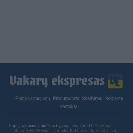
Load
More
Footer
Pranešk naujieną
Prenumerata
Skelbimai
Reklama
menu
Kontaktai
Populiariausios paieškos frazės:
ekoplanet.lt
KlipShop
Topbeauty
FS 25 Mods
camelia
Ket bilietai
ket testai
esta