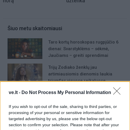
norą
užtenka
Šiuo metu skaitomiausi
Taro kortų horoskopas rugpjūčio 6
dienai: Svarstyklėms – sėkmė,
Jaučiams – greiti sprendimai
Trijų Zodiako ženklų jau
artimiausiomis dienomis laukia
triumfas visuose reikaluose
ve.lt -
Do Not Process My Personal Information
Šie Zodiako ženklai pagaliau
pasieks proveržį, kurio taip ilgai
laukė
If you wish to opt-out of the sale, sharing to third parties, or
processing of your personal or sensitive information for
targeted advertising by us, please use the below opt-out
section to confirm your selection. Please note that after your