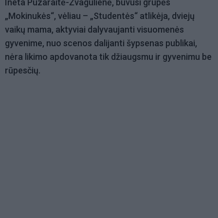
Ineta Puzaraitė-Žvagulienė, buvusi grupės
„Mokinukės“, vėliau ­­­– „Studentės“ atlikėja, dviejų
vaikų mama, aktyviai dalyvaujanti visuomenės
gyvenime, nuo scenos dalijanti šypsenas publikai,
nėra likimo apdovanota tik džiaugsmu ir gyvenimu be
rūpesčių.