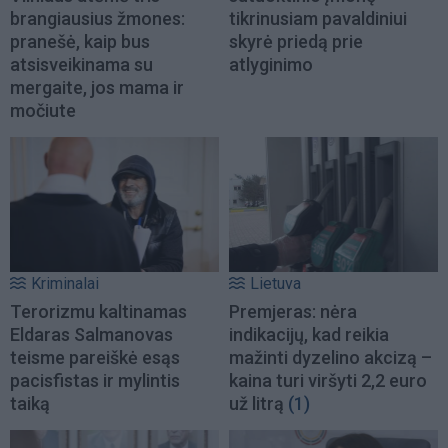
brangiausius žmones:
tikrinusiam pavaldiniui
pranešė, kaip bus
skyrė priedą prie
atsisveikinama su
atlyginimo
mergaite, jos mama ir
močiute
Kriminalai
Lietuva
Terorizmu kaltinamas
Premjeras: nėra
Eldaras Salmanovas
indikacijų, kad reikia
teisme pareiškė esąs
mažinti dyzelino akcizą –
pacisfistas ir mylintis
kaina turi viršyti 2,2 euro
taiką
už litrą
(1)