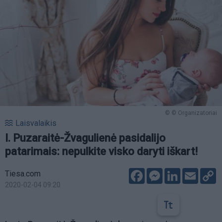
© © Organizatoriai
Laisvalaikis
I. Puzaraitė-Žvagulienė pasidalijo
patarimais: nepulkite visko daryti iškart!
Facebook
Messenger
LinkedIn
Email
C
Tiesa.com
L
2020-02-04 09:20