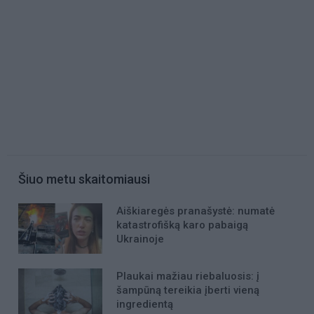
Šiuo metu skaitomiausi
Aiškiaregės pranašystė: numatė
katastrofišką karo pabaigą
Ukrainoje
Plaukai mažiau riebaluosis: į
šampūną tereikia įberti vieną
ingredientą