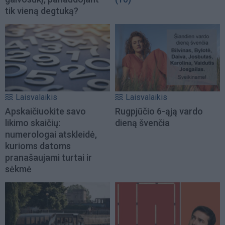
tik vieną degtuką?
Laisvalaikis
Laisvalaikis
Apskaičiuokite savo
Rugpjūčio 6-ąją vardo
likimo skaičių:
dieną švenčia
numerologai atskleidė,
kurioms datoms
pranašaujami turtai ir
sėkmė