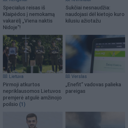
Specialus reisas iš
Sukčiai nesnaudžia:
Klaipėdos į nemokamą
naudojasi dėl kietojo kuro
vakarėlį „Viena naktis
kilusiu ažiotažu
Nidoje“!
Lietuva
Verslas
Pirmoji atkurtos
„Enefit“ vadovas palieka
nepriklausomos Lietuvos
pareigas
premjerė atgulė amžinojo
poilsio
(1)