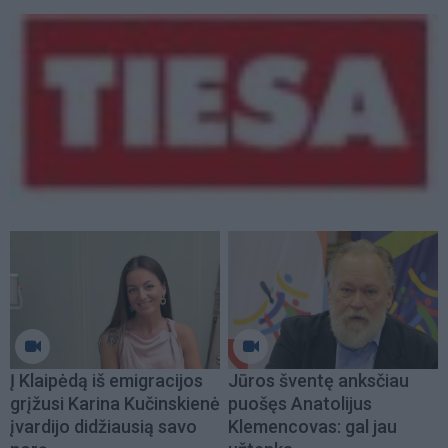
Į Klaipėdą iš emigracijos
Jūros šventę anksčiau
grįžusi Karina Kučinskienė
puošęs Anatolijus
įvardijo didžiausią savo
Klemencovas: gal jau