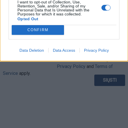
I want to opt-out of Collection, Use,
Retention, Sale, and/or Sharing of my
Personal Data that Is Unrelated with the
Purposes for which it was collected.
Opted Out
CONFIRM
Data Deletion
Data Access
Privacy Policy
This site is protected by
Sutinku su
taisyklėmis
reCAPTCHA and the Google
Privacy Policy
and
Terms of
Service
apply.