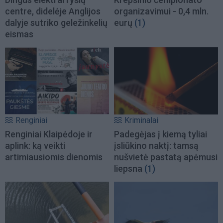
centre, didelėje Anglijos
organizavimui - 0,4 mln.
dalyje sutriko geležinkelių
eurų
(1)
eismas
Renginiai
Kriminalai
Renginiai Klaipėdoje ir
Padegėjas į kiemą tyliai
aplink: ką veikti
įsliūkino naktį: tamsą
artimiausiomis dienomis
nušvietė pastatą apėmusi
liepsna
(1)