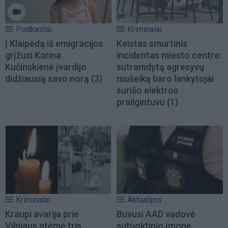
Podkastai
Kriminalai
Į Klaipėdą iš emigracijos
Keistas smurtinis
grįžusi Karina
incidentas miesto centre:
Kučinskienė įvardijo
sutramdytą agresyvų
didžiausią savo norą
(3)
mušeiką baro lankytojai
surišo elektros
prailgintuvu
(1)
Kriminalai
Aktualijos
Kraupi avarija prie
Buvusi AAD vadovė
Vilniaus atėmė tris
sutuoktinio įmonę