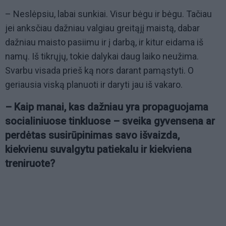
– Neslėpsiu, labai sunkiai. Visur bėgu ir bėgu. Tačiau
jei anksčiau dažniau valgiau greitąjį maistą, dabar
dažniau maisto pasiimu ir į darbą, ir kitur eidama iš
namų. Iš tikrųjų, tokie dalykai daug laiko neužima.
Svarbu visada prieš ką nors darant pamąstyti. O
geriausia viską planuoti ir daryti jau iš vakaro.
– Kaip manai, kas dažniau yra propaguojama
socialiniuose tinkluose
–
sveika gyvensena ar
perdėtas susirūpinimas savo išvaizda,
kiekvienu suvalgytu patiekalu ir kiekviena
treniruote?