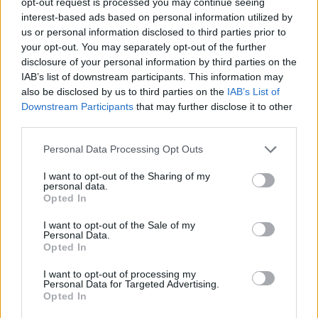
opt-out request is processed you may continue seeing
interest-based ads based on personal information utilized by
us or personal information disclosed to third parties prior to
Raktažodžiai
your opt-out. You may separately opt-out of the further
disclosure of your personal information by third parties on the
ineta puzaraitė
žvagulienė
IAB’s list of downstream participants. This information may
ineta puzaraitė žvagulienė
also be disclosed by us to third parties on the
IAB’s List of
Downstream Participants
that may further disclose it to other
third parties.
Komentarai
Personal Data Processing Opt Outs
I want to opt-out of the Sharing of my
personal data.
Opted In
Rašyti komentarą
I want to opt-out of the Sale of my
Jūsų vardas
Personal Data.
Opted In
I want to opt-out of processing my
Personal Data for Targeted Advertising.
Opted In
Komentaras