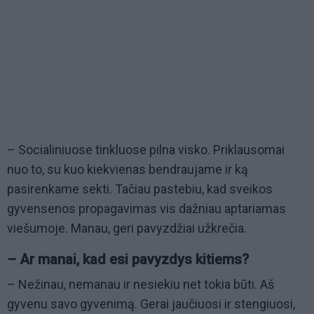
– Socialiniuose tinkluose pilna visko. Priklausomai
nuo to, su kuo kiekvienas bendraujame ir ką
pasirenkame sekti. Tačiau pastebiu, kad sveikos
gyvensenos propagavimas vis dažniau aptariamas
viešumoje. Manau, geri pavyzdžiai užkrečia.
– Ar manai, kad esi pavyzdys kitiems?
– Nežinau, nemanau ir nesiekiu net tokia būti. Aš
gyvenu savo gyvenimą. Gerai jaučiuosi ir stengiuosi,