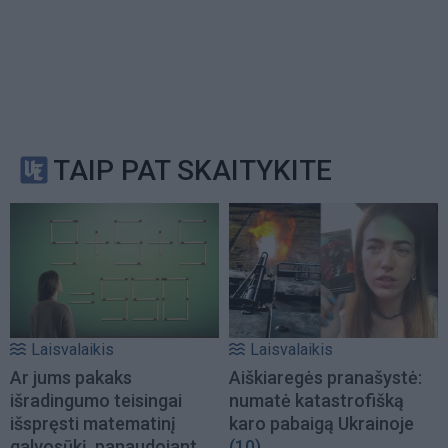
TAIP PAT SKAITYKITE
Laisvalaikis
Laisvalaikis
Ar jums pakaks
Aiškiaregės pranašystė:
išradingumo teisingai
numatė katastrofišką
išspręsti matematinį
karo pabaigą Ukrainoje
galvosūkį, panaudojant
(10)