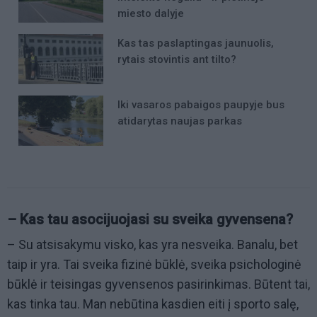
miesto dalyje
Kas tas paslaptingas jaunuolis,
rytais stovintis ant tilto?
Iki vasaros pabaigos paupyje bus
atidarytas naujas parkas
– Kas tau asocijuojasi su sveika gyvensena?
– Su atsisakymu visko, kas yra nesveika. Banalu, bet
taip ir yra. Tai sveika fizinė būklė, sveika psichologinė
būklė ir teisingas gyvensenos pasirinkimas. Būtent tai,
kas tinka tau. Man nebūtina kasdien eiti į sporto salę,