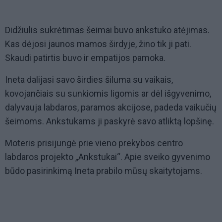
Didžiulis sukrėtimas šeimai buvo ankstuko atėjimas.
Kas dėjosi jaunos mamos širdyje, žino tik ji pati.
Skaudi patirtis buvo ir empatijos pamoka.
Ineta dalijasi savo širdies šiluma su vaikais,
kovojančiais su sunkiomis ligomis ar dėl išgyvenimo,
dalyvauja labdaros, paramos akcijose, padeda vaikučių
šeimoms. Ankstukams ji paskyrė savo atliktą lopšinę.
Moteris prisijungė prie vieno prekybos centro
labdaros projekto „Ankstukai“. Apie sveiko gyvenimo
būdo pasirinkimą Ineta prabilo mūsų skaitytojams.