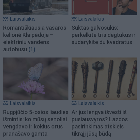
Laisvalaikis
Laisvalaikis
Romantiškiausia vasaros
Suktas galvosūkis:
kelionė Klaipėdoje –
perkelkite tris degtukus ir
elektriniu vandens
sudarykite du kvadratus
autobusu
(1)
Laisvalaikis
Laisvalaikis
Rugpjūčio 5-osios liaudies
Ar jus lengva išvesti iš
išmintis: ko mūsų senoliai
pusiausvyros? Lazdos
vengdavo ir kokius orus
pasirinkimas atskleis
pranašavo gamta
tikrąjį jūsų būdą