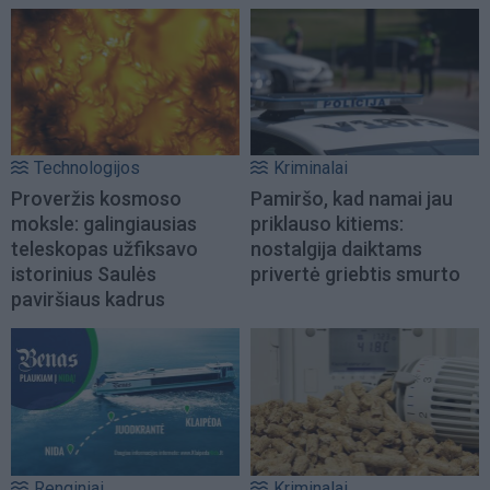
Technologijos
Kriminalai
Proveržis kosmoso
Pamiršo, kad namai jau
moksle: galingiausias
priklauso kitiems:
teleskopas užfiksavo
nostalgija daiktams
istorinius Saulės
privertė griebtis smurto
paviršiaus kadrus
Renginiai
Kriminalai