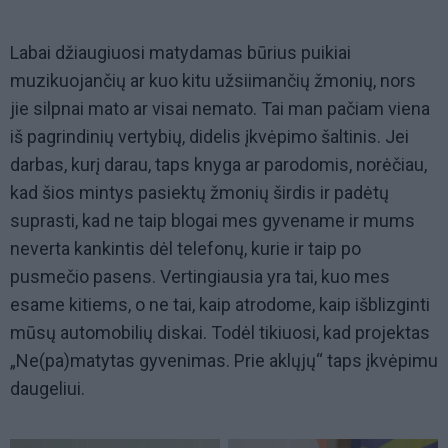
Labai džiaugiuosi matydamas būrius puikiai
muzikuojančių ar kuo kitu užsiimančių žmonių, nors
jie silpnai mato ar visai nemato. Tai man pačiam viena
iš pagrindinių vertybių, didelis įkvėpimo šaltinis. Jei
darbas, kurį darau, taps knyga ar parodomis, norėčiau,
kad šios mintys pasiektų žmonių širdis ir padėtų
suprasti, kad ne taip blogai mes gyvename ir mums
neverta kankintis dėl telefonų, kurie ir taip po
pusmečio pasens. Vertingiausia yra tai, kuo mes
esame kitiems, o ne tai, kaip atrodome, kaip išblizginti
mūsų automobilių diskai. Todėl tikiuosi, kad projektas
„Ne(pa)matytas gyvenimas. Prie aklųjų“ taps įkvėpimu
daugeliui.