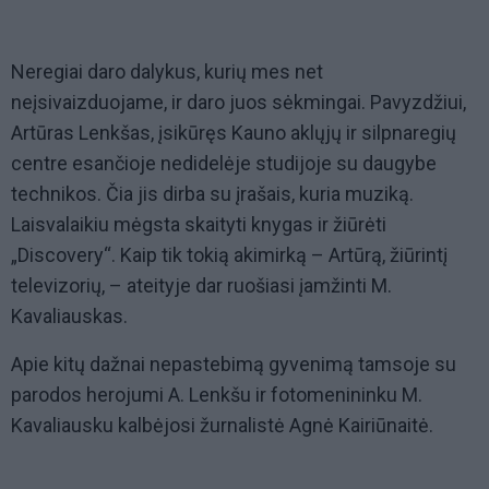
Neregiai daro dalykus, kurių mes net
neįsivaizduojame, ir daro juos sėkmingai. Pavyzdžiui,
Artūras Lenkšas, įsikūręs Kauno aklųjų ir silpnaregių
centre esančioje nedidelėje studijoje su daugybe
technikos. Čia jis dirba su įrašais, kuria muziką.
Laisvalaikiu mėgsta skaityti knygas ir žiūrėti
„Discovery“. Kaip tik tokią akimirką – Artūrą, žiūrintį
televizorių, – ateityje dar ruošiasi įamžinti M.
Kavaliauskas.
Apie kitų dažnai nepastebimą gyvenimą tamsoje su
parodos herojumi A. Lenkšu ir fotomenininku M.
Kavaliausku kalbėjosi žurnalistė Agnė Kairiūnaitė.