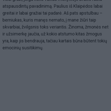
atspausdintų pavadinimą. Paulius iš Klaipėdos labai
greitai ir labai gražiai tai padarė. Aš pats apstulbau –
berniukas, kuris manęs nemato, į mane žiūri taip
skvarbiai, žvilgsnis toks veriantis. Žinoma, žmonės net
ir užsimerkę jaučia, už kokio atstumo kitas žmogus
yra, kaip jis bendrauja, tačiau kartais būna būtent tokių
emocinių susitikimų.