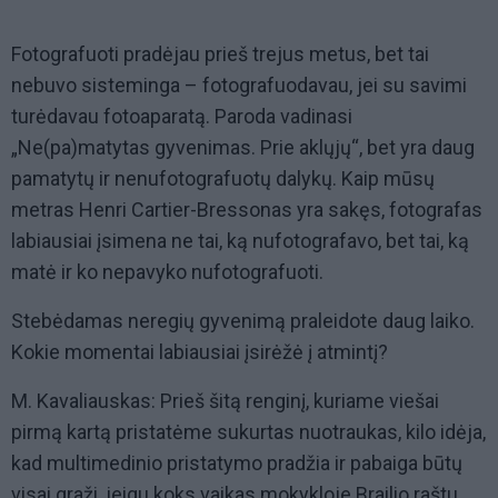
Fotografuoti pradėjau prieš trejus metus, bet tai
nebuvo sisteminga – fotografuodavau, jei su savimi
turėdavau fotoaparatą. Paroda vadinasi
„Ne(pa)matytas gyvenimas. Prie aklųjų“, bet yra daug
pamatytų ir nenufotografuotų dalykų. Kaip mūsų
metras Henri Cartier-Bressonas yra sakęs, fotografas
labiausiai įsimena ne tai, ką nufotografavo, bet tai, ką
matė ir ko nepavyko nufotografuoti.
Stebėdamas neregių gyvenimą praleidote daug laiko.
Kokie momentai labiausiai įsirėžė į atmintį?
M. Kavaliauskas: Prieš šitą renginį, kuriame viešai
pirmą kartą pristatėme sukurtas nuotraukas, kilo idėja,
kad multimedinio pristatymo pradžia ir pabaiga būtų
visai graži, jeigu koks vaikas mokykloje Brailio raštu