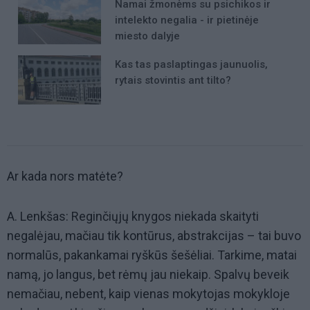
Namai žmonėms su psichikos ir
intelekto negalia - ir pietinėje
miesto dalyje
Kas tas paslaptingas jaunuolis,
rytais stovintis ant tilto?
Ar kada nors matėte?
A. Lenkšas: Reginčiųjų knygos niekada skaityti
negalėjau, mačiau tik kontūrus, abstrakcijas – tai buvo
normalūs, pakankamai ryškūs šešėliai. Tarkime, matai
namą, jo langus, bet rėmų jau niekaip. Spalvų beveik
nemačiau, nebent, kaip vienas mokytojas mokykloje