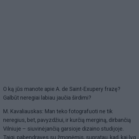
O ką jūs manote apie A. de Saint-Exupery frazę?
Galbūt neregiai labiau jaučia širdimi?
M. Kavaliauskas: Man teko fotografuoti ne tik
neregius, bet, pavyzdžiui, ir kurčią merginą, dirbančią
Vilniuje – siuvinėjančią garsioje dizaino studijoje.
Taigi, pabendravęs su žmonėmis, supratau, kad, kai lyg