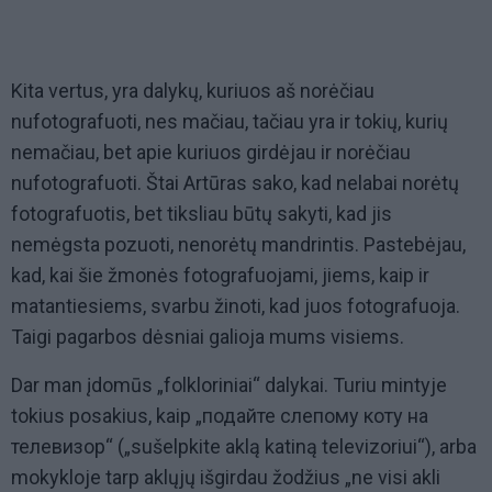
Kita vertus, yra dalykų, kuriuos aš norėčiau
nufotografuoti, nes mačiau, tačiau yra ir tokių, kurių
nemačiau, bet apie kuriuos girdėjau ir norėčiau
nufotografuoti. Štai Artūras sako, kad nelabai norėtų
fotografuotis, bet tiksliau būtų sakyti, kad jis
nemėgsta pozuoti, nenorėtų mandrintis. Pastebėjau,
kad, kai šie žmonės fotografuojami, jiems, kaip ir
matantiesiems, svarbu žinoti, kad juos fotografuoja.
Taigi pagarbos dėsniai galioja mums visiems.
Dar man įdomūs „folkloriniai“ dalykai. Turiu mintyje
tokius posakius, kaip „подайте слепому коту на
телевизор“ („sušelpkite aklą katiną televizoriui“), arba
mokykloje tarp aklųjų išgirdau žodžius „ne visi akli