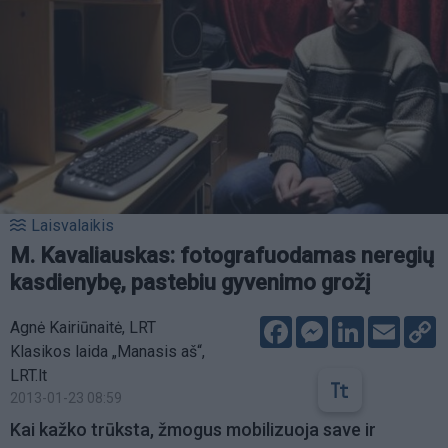
Laisvalaikis
M. Kavaliauskas: fotografuodamas neregių
kasdienybę, pastebiu gyvenimo grožį
Facebook
Messenger
LinkedIn
Email
C
Agnė Kairiūnaitė, LRT
L
Klasikos laida „Manasis aš“,
LRT.lt
2013-01-23 08:59
Kai kažko trūksta, žmogus mobilizuoja save ir