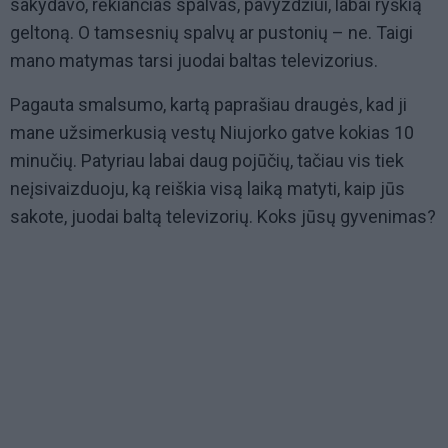
sakydavo, rėkiančias spalvas, pavyzdžiui, labai ryškią
geltoną. O tamsesnių spalvų ar pustonių – ne. Taigi
mano matymas tarsi juodai baltas televizorius.
Pagauta smalsumo, kartą paprašiau draugės, kad ji
mane užsimerkusią vestų Niujorko gatve kokias 10
minučių. Patyriau labai daug pojūčių, tačiau vis tiek
neįsivaizduoju, ką reiškia visą laiką matyti, kaip jūs
sakote, juodai baltą televizorių. Koks jūsų gyvenimas?