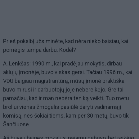
Prieš pokalbį užsiminėte, kad nėra nieko baisiau, kai
pomėgis tampa darbu. Kodėl?
A. Lenkšas: 1990 m., kai pradėjau mokytis, dirbau
aklųjų įmonėje, buvo viskas gerai. Tačiau 1996 m., kai
VDU baigiau magistrantūrą, mūsų įmonė praktiškai
buvo mirusi ir darbuotojų joje nebereikėjo. Greitai
pamačiau, kad ir man nebėra ten ką veikti. Tuo metu
broliui vienas žmogelis pasiūlė daryti vadinamąjį
komisą, nes šokiai tiems, kam per 30 metų, buvo tik
Šančiuose.
Aš buvau baigęs mokslus, pajamų nebuvo, bet reikėjo