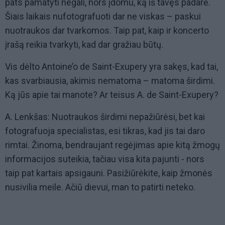
pats pamatyti negali, nors įdomu, ką iš tavęs padarė.
Šiais laikais nufotografuoti dar ne viskas – paskui
nuotraukos dar tvarkomos. Taip pat, kaip ir koncerto
įrašą reikia tvarkyti, kad dar gražiau būtų.
Vis dėlto Antoine’o de Saint-Exupery yra sakęs, kad tai,
kas svarbiausia, akimis nematoma – matoma širdimi.
Ką jūs apie tai manote? Ar teisus A. de Saint-Exupery?
A. Lenkšas: Nuotraukos širdimi nepažiūrėsi, bet kai
fotografuoja specialistas, esi tikras, kad jis tai daro
rimtai. Žinoma, bendraujant regėjimas apie kitą žmogų
informacijos suteikia, tačiau visa kita pajunti - nors
taip pat kartais apsigauni. Pasižiūrėkite, kaip žmonės
nusivilia meile. Ačiū dievui, man to patirti neteko.