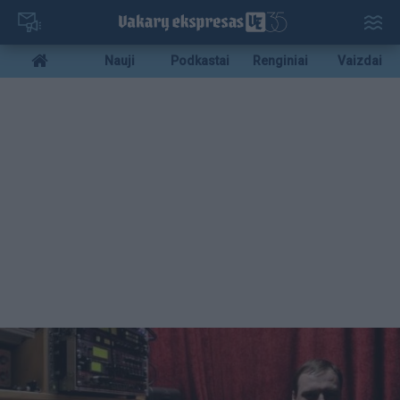
Pereiti
į
pagrindinį
Mobile
Nauji
Podkastai
Renginiai
Vaizdai
turinį
menu
bottom