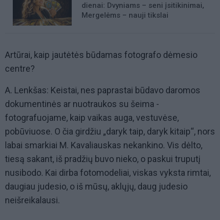
dienai: Dvyniams – seni įsitikinimai,
Mergelėms – nauji tikslai
Artūrai, kaip jautėtės būdamas fotografo dėmesio
centre?
A. Lenkšas: Keistai, nes paprastai būdavo daromos
dokumentinės ar nuotraukos su šeima -
fotografuojame, kaip vaikas auga, vestuvėse,
pobūviuose. O čia girdžiu „daryk taip, daryk kitaip“, nors
labai smarkiai M. Kavaliauskas nekankino. Vis dėlto,
tiesą sakant, iš pradžių buvo nieko, o paskui truputį
nusibodo. Kai dirba fotomodeliai, viskas vyksta rimtai,
daugiau judesio, o iš mūsų, aklųjų, daug judesio
neišreikalausi.