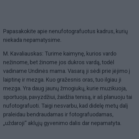
Papasakokite apie nenufotografuotus kadrus, kurių
niekada nepamatysime.
M. Kavaliauskas: Turime kaimynę, kurios vardo
nežinome, bet žinome jos dukros vardą, todėl
vadiname Undinės mama. Vasarą ji sėdi prie įėjimo į
laiptinę ir mezga. Kuo gražesnis oras, tuo ilgiau ji
mezga. Yra daug jaunų žmogiukų, kurie muzikuoja,
sportuoja, pavyzdžiui, žaidžia tenisą, ir aš planuoju tai
nufotografuoti. Taigi nesvarbu, kad didelę metų dalį
praleidau bendraudamas ir fotografuodamas,
„uždaroji“ aklųjų gyvenimo dalis dar nepamatyta.