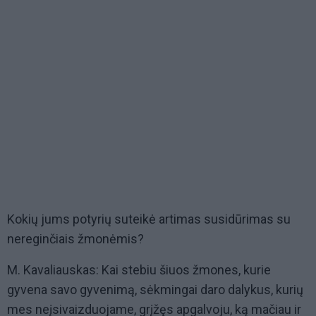
Kokių jums potyrių suteikė artimas susidūrimas su
nereginčiais žmonėmis?
M. Kavaliauskas: Kai stebiu šiuos žmones, kurie
gyvena savo gyvenimą, sėkmingai daro dalykus, kurių
mes neįsivaizduojame, grįžęs apgalvoju, ką mačiau ir