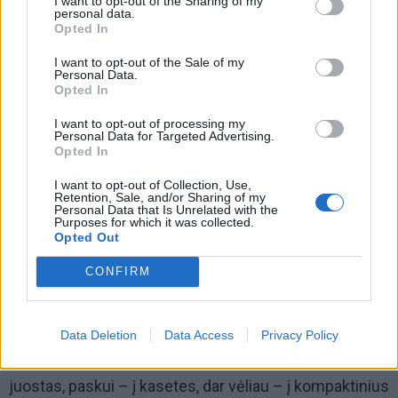
I want to opt-out of the Sharing of my
personal data.
Opted In
I want to opt-out of the Sale of my
Personal Data.
Opted In
I want to opt-out of processing my
Personal Data for Targeted Advertising.
Opted In
I want to opt-out of Collection, Use,
Retention, Sale, and/or Sharing of my
Personal Data that Is Unrelated with the
Ką dar mėgstate veikti?
Purposes for which it was collected.
Opted Out
A. Lenkšas: Dabar muzika vien hobis – fonogramą
CONFIRM
vieną kitą pasidarau, dukra dainuoja, tai jos įrašą
padarau. Laisvalaikiu knygas graužiu, tik, būdamas
neregys, klausau grasines knygas – tam yra aklųjų
Data Deletion
Data Access
Privacy Policy
biblioteka. Anksčiau knygos būdavo įrašomos į
juostas, paskui – į kasetes, dar vėliau – į kompaktinius