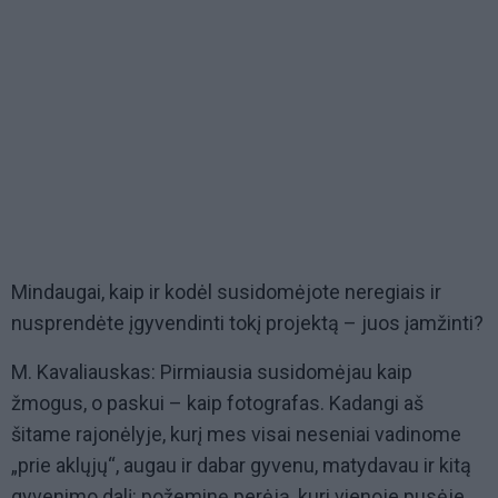
Mindaugai, kaip ir kodėl susidomėjote neregiais ir
nusprendėte įgyvendinti tokį projektą – juos įamžinti?
M. Kavaliauskas: Pirmiausia susidomėjau kaip
žmogus, o paskui – kaip fotografas. Kadangi aš
šitame rajonėlyje, kurį mes visai neseniai vadinome
„prie aklųjų“, augau ir dabar gyvenu, matydavau ir kitą
gyvenimo dalį: požeminę perėją, kuri vienoje pusėje