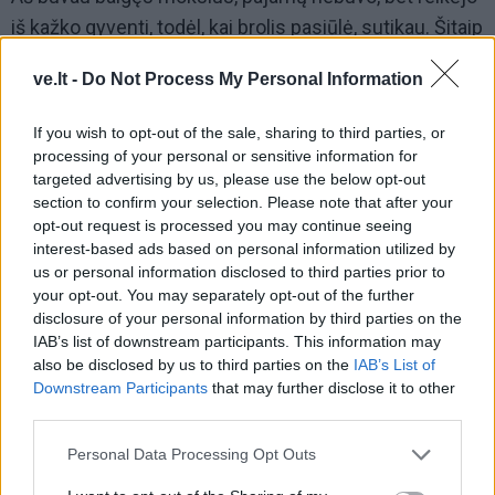
iš kažko gyventi, todėl, kai brolis pasiūlė, sutikau. Šitaip
1996–2008 m. du ar tris vakarus per savaitę po tris
ve.lt -
Do Not Process My Personal Information
keturias valandas čia, mūsų salėje, ir dirbome.
Praktiškai nutrūko ryšiai su visais draugais, nes
If you wish to opt-out of the sale, sharing to third parties, or
žmonės paprastai bendrauja savaitgaliais, o mes tuo
processing of your personal or sensitive information for
targeted advertising by us, please use the below opt-out
metu būdavome užsiėmę. Kai baigėsi kantrybė,
section to confirm your selection. Please note that after your
nusprendėme ieškoti kitokių užsiėmimų. Pats esu
opt-out request is processed you may continue seeing
tiksliukas, mechanikas. Jeigu būčiau matęs, tikrai
interest-based ads based on personal information utilized by
us or personal information disclosed to third parties prior to
būčiau po mašinomis gulėjęs. Gal būčiau kur ir
your opt-out. You may separately opt-out of the further
prisiplojęs, nes, kai vaikas buvau ir kol truputį mačiau,
disclosure of your personal information by third parties on the
mašinos buvo mano silpnybė. Todėl atsirado
IAB’s list of downstream participants. This information may
also be disclosed by us to third parties on the
IAB’s List of
kompiuteriai – jie irgi mašinos, irgi dėžės, kaip žmona
Downstream Participants
that may further disclose it to other
sakė – gelžgaliai.
third parties.
Personal Data Processing Opt Outs