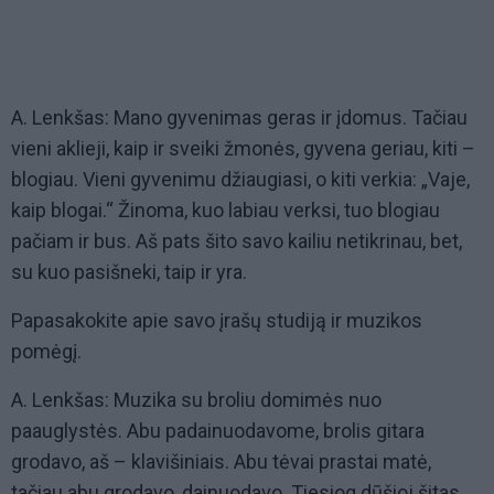
A. Lenkšas: Mano gyvenimas geras ir įdomus. Tačiau
vieni aklieji, kaip ir sveiki žmonės, gyvena geriau, kiti –
blogiau. Vieni gyvenimu džiaugiasi, o kiti verkia: „Vaje,
kaip blogai.“ Žinoma, kuo labiau verksi, tuo blogiau
pačiam ir bus. Aš pats šito savo kailiu netikrinau, bet,
su kuo pasišneki, taip ir yra.
Papasakokite apie savo įrašų studiją ir muzikos
pomėgį.
A. Lenkšas: Muzika su broliu domimės nuo
paauglystės. Abu padainuodavome, brolis gitara
grodavo, aš – klavišiniais. Abu tėvai prastai matė,
tačiau abu grodavo, dainuodavo. Tiesiog dūšioj šitas