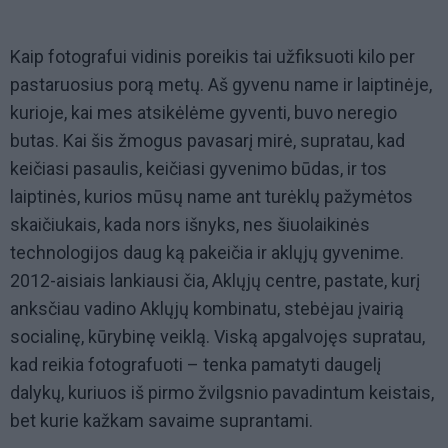
Kaip fotografui vidinis poreikis tai užfiksuoti kilo per
pastaruosius porą metų. Aš gyvenu name ir laiptinėje,
kurioje, kai mes atsikėlėme gyventi, buvo neregio
butas. Kai šis žmogus pavasarį mirė, supratau, kad
keičiasi pasaulis, keičiasi gyvenimo būdas, ir tos
laiptinės, kurios mūsų name ant turėklų pažymėtos
skaičiukais, kada nors išnyks, nes šiuolaikinės
technologijos daug ką pakeičia ir aklųjų gyvenime.
2012-aisiais lankiausi čia, Aklųjų centre, pastate, kurį
anksčiau vadino Aklųjų kombinatu, stebėjau įvairią
socialinę, kūrybinę veiklą. Viską apgalvojęs supratau,
kad reikia fotografuoti – tenka pamatyti daugelį
dalykų, kuriuos iš pirmo žvilgsnio pavadintum keistais,
bet kurie kažkam savaime suprantami.