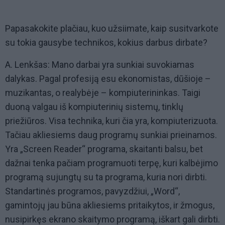
Papasakokite plačiau, kuo užsiimate, kaip susitvarkote
su tokia gausybe technikos, kokius darbus dirbate?
A. Lenkšas: Mano darbai yra sunkiai suvokiamas
dalykas. Pagal profesiją esu ekonomistas, dūšioje –
muzikantas, o realybėje – kompiuterininkas. Taigi
duoną valgau iš kompiuterinių sistemų, tinklų
priežiūros. Visa technika, kuri čia yra, kompiuterizuota.
Tačiau akliesiems daug programų sunkiai prieinamos.
Yra „Screen Reader“ programa, skaitanti balsu, bet
dažnai tenka pačiam programuoti terpę, kuri kalbėjimo
programą sujungtų su ta programa, kuria nori dirbti.
Standartinės programos, pavyzdžiui, „Word“,
gamintojų jau būna akliesiems pritaikytos, ir žmogus,
nusipirkęs ekrano skaitymo programą, iškart gali dirbti.