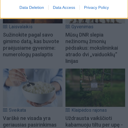
Data Deletion
Data Access
Privacy Policy
Laisvalaikis
Gyvenimas
Sužinokite pagal savo
Mūsų DNR slepia
gimimo datą, kas buvote
nežinomų žmonių
praėjusiame gyvenime:
pėdsakus: mokslininkai
numerologų paslaptis
atrado dvi „vaiduoklių“
linijas
Sveikata
Klaipėdos rajonas
Varškė ne visada yra
Uždrausta vaikščioti
geriausias pasirinkimas
kabamuoju tiltu per upę -