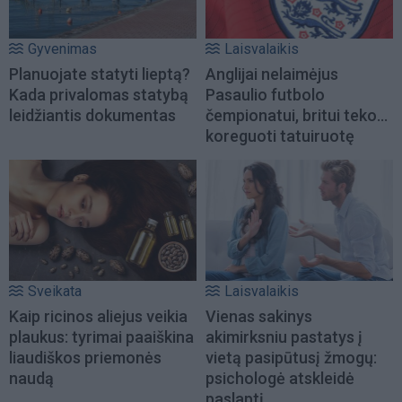
Gyvenimas
Laisvalaikis
Planuojate statyti lieptą?
Anglijai nelaimėjus
Kada privalomas statybą
Pasaulio futbolo
leidžiantis dokumentas
čempionatui, britui teko...
koreguoti tatuiruotę
Sveikata
Laisvalaikis
Kaip ricinos aliejus veikia
Vienas sakinys
plaukus: tyrimai paaiškina
akimirksniu pastatys į
liaudiškos priemonės
vietą pasipūtusį žmogų:
naudą
psichologė atskleidė
paslaptį