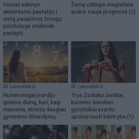
Vienas sakinys
Žemę užklups magnetinė
akimirksniu pastatys į
audra: nauja prognozė
(2)
vietą pasipūtusį žmogų:
psichologė atskleidė
paslaptį
Laisvalaikis
Laisvalaikis
Numerologai įvardijo
Trys Zodiako ženklai,
gimimo dieną, kuri, kaip
kuriems šiandien
manoma, atneša daugiau
gyvybiškai svarbu
gyvenimo išbandymų
apsišarvuoti kantrybe
(1)