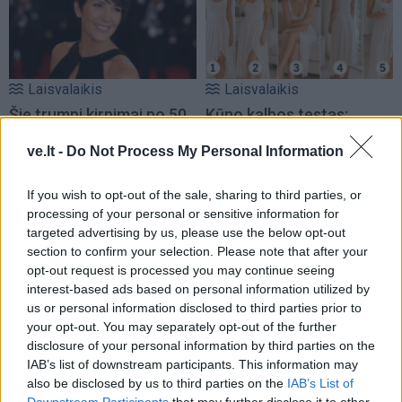
Laisvalaikis
Laisvalaikis
Šie trumpi kirpimai po 50
Kūno kalbos testas:
metų suteikia plaukams
pasirinkite gestą ir
ve.lt -
Do Not Process My Personal Information
daugiau apimties, o veidui
sužinokite, kas trukdo
– gaivumo
atsipalaiduoti
(2)
If you wish to opt-out of the sale, sharing to third parties, or
processing of your personal or sensitive information for
targeted advertising by us, please use the below opt-out
section to confirm your selection. Please note that after your
opt-out request is processed you may continue seeing
interest-based ads based on personal information utilized by
us or personal information disclosed to third parties prior to
your opt-out. You may separately opt-out of the further
disclosure of your personal information by third parties on the
IAB’s list of downstream participants. This information may
also be disclosed by us to third parties on the
IAB’s List of