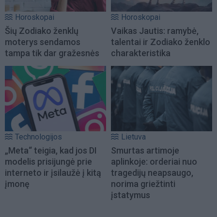
Horoskopai
Horoskopai
Šių Zodiako ženklų
Vaikas Jautis: ramybė,
moterys sendamos
talentai ir Zodiako ženklo
tampa tik dar gražesnės
charakteristika
Technologijos
Lietuva
„Meta“ teigia, kad jos DI
Smurtas artimoje
modelis prisijungė prie
aplinkoje: orderiai nuo
interneto ir įsilaužė į kitą
tragedijų neapsaugo,
įmonę
norima griežtinti
įstatymus