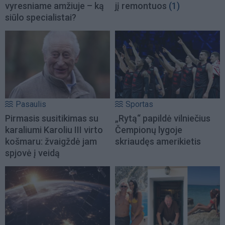
vyresniame amžiuje – ką
jį remontuos
(1)
siūlo specialistai?
Pasaulis
Sportas
Pirmasis susitikimas su
„Rytą“ papildė vilniečius
karaliumi Karoliu III virto
Čempionų lygoje
košmaru: žvaigždė jam
skriaudęs amerikietis
spjovė į veidą