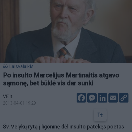
Laisvalaikis
Po insulto Marcelijus Martinaitis atgavo
sąmonę, bet būklė vis dar sunki
Facebook
Messenger
LinkedIn
Email
C
VE.lt
L
2013-04-01 19:29
Šv. Velykų rytą į ligoninę dėl insulto patekęs poetas