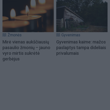
Žmonės
Gyvenimas
Mirė vienas aukščiausių
Gyvenimas kaime: mažos
pasaulio žmonių – jauno
paslaptys tampa dideliais
vyro mirtis sukrėtė
privalumais
gerbėjus