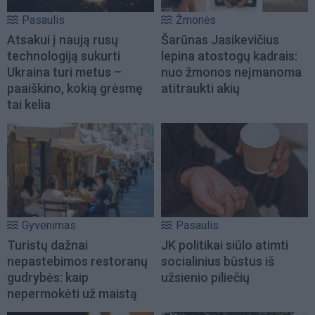
Pasaulis
Žmonės
Atsakui į naują rusų
Šarūnas Jasikevičius
technologiją sukurti
lepina atostogų kadrais:
Ukraina turi metus –
nuo žmonos neįmanoma
paaiškino, kokią grėsmę
atitraukti akių
tai kelia
Gyvenimas
Pasaulis
Turistų dažnai
JK politikai siūlo atimti
nepastebimos restoranų
socialinius būstus iš
gudrybės: kaip
užsienio piliečių
nepermokėti už maistą