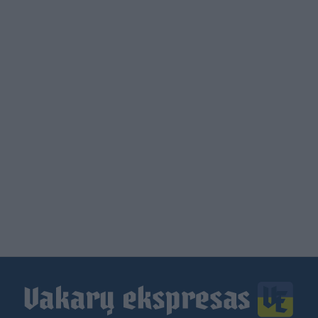
Load
More