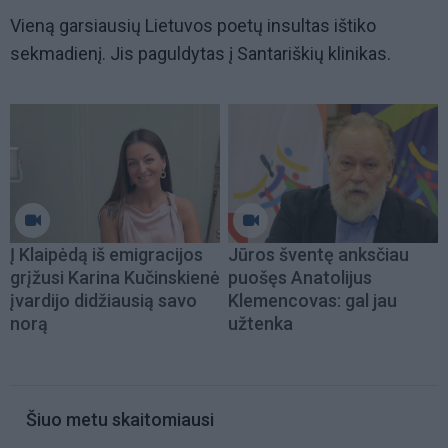
Vieną garsiausių Lietuvos poetų insultas ištiko
sekmadienį. Jis paguldytas į Santariškių klinikas.
Į Klaipėdą iš emigracijos
Jūros šventę anksčiau
grįžusi Karina Kučinskienė
puošęs Anatolijus
įvardijo didžiausią savo
Klemencovas: gal jau
norą
užtenka
Šiuo metu skaitomiausi