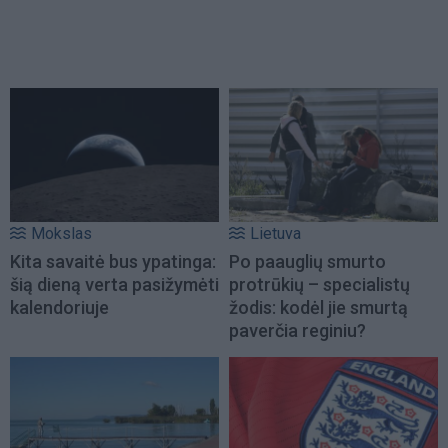
Mokslas
Lietuva
Kita savaitė bus ypatinga:
Po paauglių smurto
šią dieną verta pasižymėti
protrūkių – specialistų
kalendoriuje
žodis: kodėl jie smurtą
paverčia reginiu?