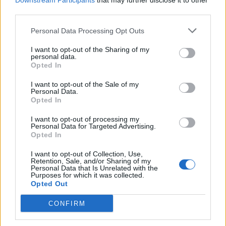
Downstream Participants
that may further disclose it to other
third parties.
Personal Data Processing Opt Outs
NAUJI
I want to opt-out of the Sharing of my
personal data.
Opted In
I want to opt-out of the Sale of my
Personal Data.
Opted In
I want to opt-out of processing my
Personal Data for Targeted Advertising.
Opted In
Verslas
Pasaulis
Prie garsiausios kurorto
„Sterbliniai dronai“:
I want to opt-out of Collection, Use,
Retention, Sale, and/or Sharing of my
gatvės ir istorinės vilos -
Ukraina ėmė taikyti naują
Personal Data that Is Unrelated with the
nauji apartamentai
kovinę taktiką
Purposes for which it was collected.
Opted Out
CONFIRM