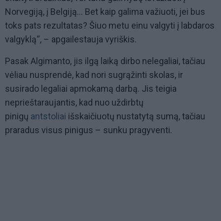
Norvegiją, į Belgiją... Bet kaip galima važiuoti, jei bus
toks pats rezultatas? Šiuo metu einu valgyti į labdaros
valgyklą“, – apgailestauja vyriškis.
Pasak Algimanto, jis ilgą laiką dirbo nelegaliai, tačiau
vėliau nusprendė, kad nori sugrąžinti skolas, ir
susirado legaliai apmokamą darbą. Jis teigia
neprieštaraujantis, kad nuo uždirbtų
pinigų
antstoliai
išskaičiuotų nustatytą sumą, tačiau
praradus visus pinigus – sunku pragyventi.