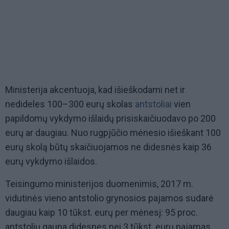
Ministerija akcentuoja, kad išieškodami net ir
nedideles 100–300 eurų skolas
antstoliai
vien
papildomų vykdymo išlaidų prisiskaičiuodavo po 200
eurų ar daugiau. Nuo rugpjūčio mėnesio išieškant 100
eurų skolą būtų skaičiuojamos ne didesnės kaip 36
eurų vykdymo išlaidos.
Teisingumo ministerijos duomenimis, 2017 m.
vidutinės vieno antstolio grynosios pajamos sudarė
daugiau kaip 10 tūkst. eurų per mėnesį: 95 proc.
antstolių gauna didesnes nei 3 tūkst. eurų pajamas