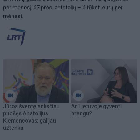
per mėnesį, 67 proc. antstolių – 6 tūkst. eurų per
mėnesį.
Jūros šventę anksčiau
Ar Lietuvoje gyventi
puošęs Anatolijus
brangu?
Klemencovas: gal jau
užtenka