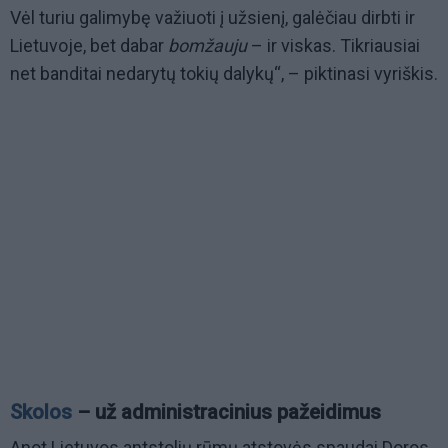
Vėl turiu galimybę važiuoti į užsienį, galėčiau dirbti ir
Lietuvoje, bet dabar
bomžauju
– ir viskas. Tikriausiai
net banditai nedarytų tokių dalykų“, – piktinasi vyriškis.
Skolos
– už administracinius pažeidimus
Anot Lietuvos antstolių rūmų atstovės spaudai Doros