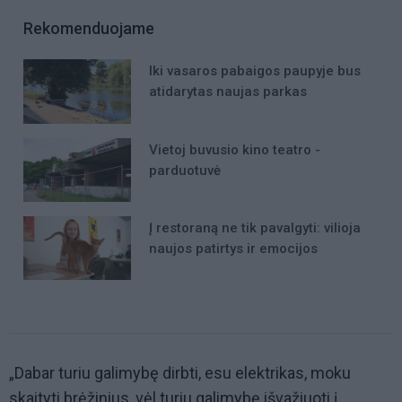
Rekomenduojame
Iki vasaros pabaigos paupyje bus
atidarytas naujas parkas
Vietoj buvusio kino teatro -
parduotuvė
Į restoraną ne tik pavalgyti: vilioja
naujos patirtys ir emocijos
„Dabar turiu galimybę dirbti, esu elektrikas, moku
skaityti brėžinius, vėl turiu galimybę išvažiuoti į