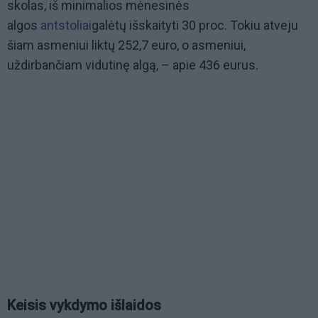
skolas, iš minimalios mėnesinės
algos
antstoliai
galėtų išskaityti 30 proc. Tokiu atveju
šiam asmeniui liktų 252,7 euro, o asmeniui,
uždirbančiam vidutinę algą, – apie 436 eurus.
Keisis vykdymo išlaidos