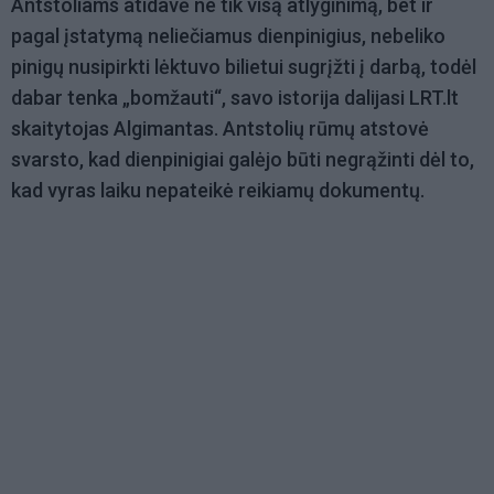
Antstoliams atidavė ne tik visą atlyginimą, bet ir
pagal įstatymą neliečiamus dienpinigius, nebeliko
pinigų nusipirkti lėktuvo bilietui sugrįžti į darbą, todėl
dabar tenka „bomžauti“, savo istorija dalijasi LRT.lt
skaitytojas Algimantas. Antstolių rūmų atstovė
svarsto, kad dienpinigiai galėjo būti negrąžinti dėl to,
kad vyras laiku nepateikė reikiamų dokumentų.