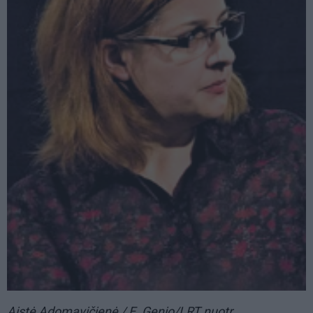
Aistė Adomavičienė / E. Genio/LRT nuotr.