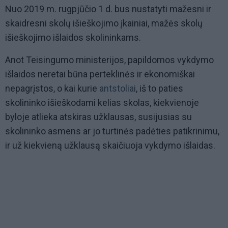
Nuo 2019 m. rugpjūčio 1 d. bus nustatyti mažesni ir
skaidresni skolų išieškojimo įkainiai, mažės skolų
išieškojimo išlaidos skolininkams.
Anot Teisingumo ministerijos, papildomos vykdymo
išlaidos neretai būna perteklinės ir ekonomiškai
nepagrįstos, o kai kurie
antstoliai
, iš to paties
skolininko išieškodami kelias skolas, kiekvienoje
byloje atlieka atskiras užklausas, susijusias su
skolininko asmens ar jo turtinės padėties patikrinimu,
ir už kiekvieną užklausą skaičiuoja vykdymo išlaidas.