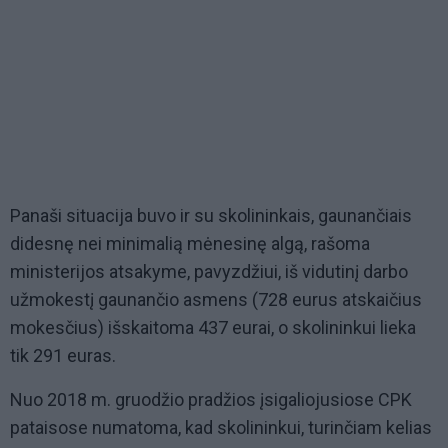
Panaši situacija buvo ir su skolininkais, gaunančiais
didesnę nei minimalią mėnesinę algą, rašoma
ministerijos atsakyme, pavyzdžiui, iš vidutinį darbo
užmokestį gaunančio asmens (728 eurus atskaičius
mokesčius) išskaitoma 437 eurai, o skolininkui lieka
tik 291 euras.
Nuo 2018 m. gruodžio pradžios įsigaliojusiose CPK
pataisose numatoma, kad skolininkui, turinčiam kelias