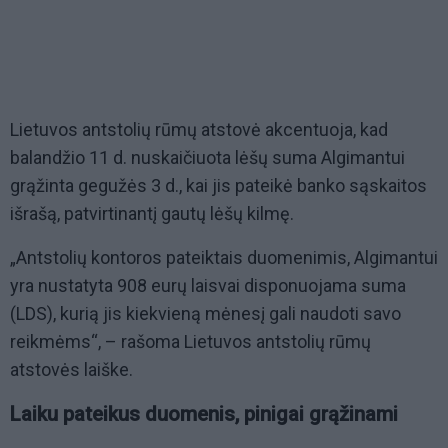
Lietuvos antstolių rūmų atstovė akcentuoja, kad
balandžio 11 d. nuskaičiuota lėšų suma Algimantui
grąžinta gegužės 3 d., kai jis pateikė banko sąskaitos
išrašą, patvirtinantį gautų lėšų kilmę.
„Antstolių kontoros pateiktais duomenimis, Algimantui
yra nustatyta 908 eurų laisvai disponuojama suma
(LDS), kurią jis kiekvieną mėnesį gali naudoti savo
reikmėms“, – rašoma Lietuvos antstolių rūmų
atstovės laiške.
Laiku pateikus duomenis, pinigai grąžinami