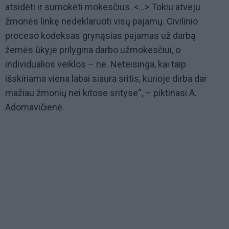
atsidėti ir sumokėti mokesčius. <...> Tokiu atveju
žmonės linkę nedeklaruoti visų pajamų. Civilinio
proceso kodeksas grynąsias pajamas už darbą
žemės ūkyje prilygina darbo užmokesčiui, o
individualios veiklos – ne. Neteisinga, kai taip
išskiriama viena labai siaura sritis, kurioje dirba dar
mažiau žmonių nei kitose srityse“, – piktinasi A.
Adomavičienė.