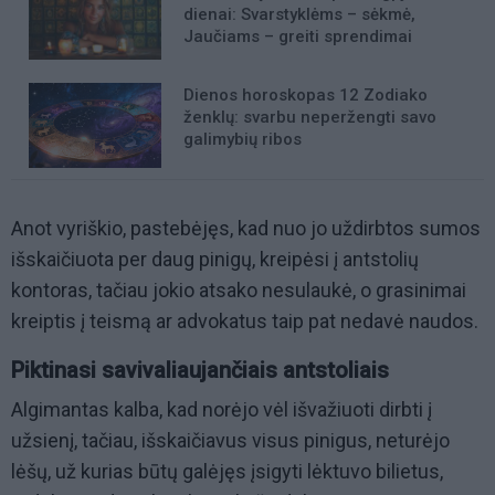
dienai: Svarstyklėms – sėkmė,
Jaučiams – greiti sprendimai
Dienos horoskopas 12 Zodiako
ženklų: svarbu neperžengti savo
galimybių ribos
Anot vyriškio, pastebėjęs, kad nuo jo uždirbtos sumos
išskaičiuota per daug pinigų, kreipėsi į antstolių
kontoras, tačiau jokio atsako nesulaukė, o grasinimai
kreiptis į teismą ar advokatus taip pat nedavė naudos.
Piktinasi savivaliaujančiais antstoliais
Algimantas kalba, kad norėjo vėl išvažiuoti dirbti į
užsienį, tačiau, išskaičiavus visus pinigus, neturėjo
lėšų, už kurias būtų galėjęs įsigyti lėktuvo bilietus,