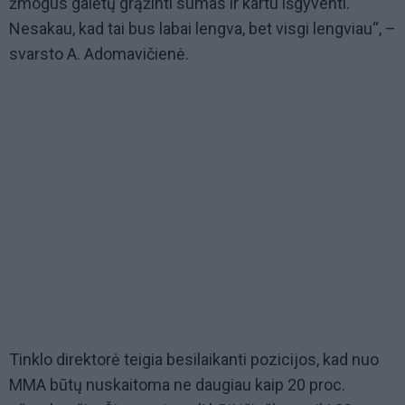
žmogus galėtų grąžinti sumas ir kartu išgyventi.
Nesakau, kad tai bus labai lengva, bet visgi lengviau“, –
svarsto A. Adomavičienė.
Tinklo direktorė teigia besilaikanti pozicijos, kad nuo
MMA būtų nuskaitoma ne daugiau kaip 20 proc.