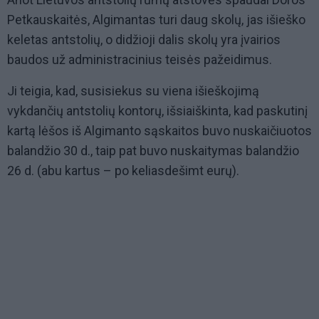
Petkauskaitės, Algimantas turi daug skolų, jas išieško
keletas antstolių, o didžioji dalis skolų yra įvairios
baudos už administracinius teisės pažeidimus.
Ji teigia, kad, susisiekus su viena išieškojimą
vykdančių antstolių kontorų, išsiaiškinta, kad paskutinį
kartą lėšos iš Algimanto sąskaitos buvo nuskaičiuotos
balandžio 30 d., taip pat buvo nuskaitymas balandžio
26 d. (abu kartus – po keliasdešimt eurų).