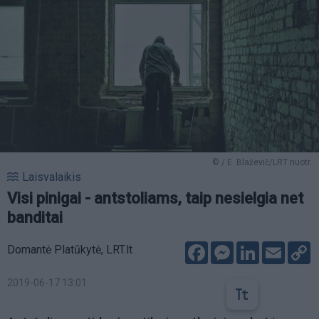
© / E. Blaževič/LRT nuotr.
Laisvalaikis
Visi pinigai - antstoliams, taip nesielgia net
banditai
Facebook
Messenger
LinkedIn
Email
C
Domantė Platūkytė, LRT.lt
L
2019-06-17 13:01