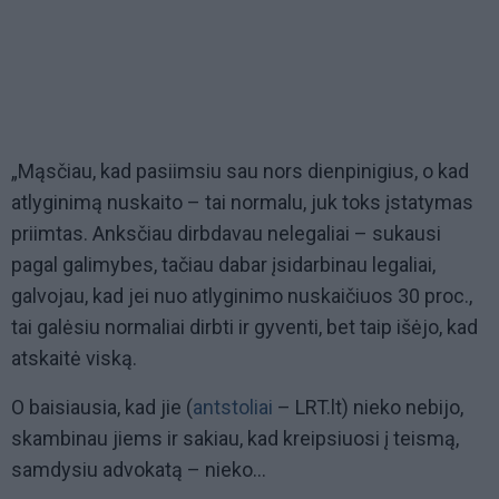
„Mąsčiau, kad pasiimsiu sau nors dienpinigius, o kad
atlyginimą nuskaito – tai normalu, juk toks įstatymas
priimtas. Anksčiau dirbdavau nelegaliai – sukausi
pagal galimybes, tačiau dabar įsidarbinau legaliai,
galvojau, kad jei nuo atlyginimo nuskaičiuos 30 proc.,
tai galėsiu normaliai dirbti ir gyventi, bet taip išėjo, kad
atskaitė viską.
O baisiausia, kad jie (
antstoliai
– LRT.lt) nieko nebijo,
skambinau jiems ir sakiau, kad kreipsiuosi į teismą,
samdysiu advokatą – nieko...