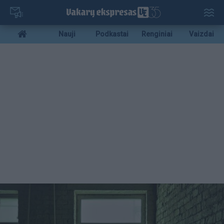
Pereiti
į
pagrindinį
Mobile
Nauji
Podkastai
Renginiai
Vaizdai
turinį
menu
bottom