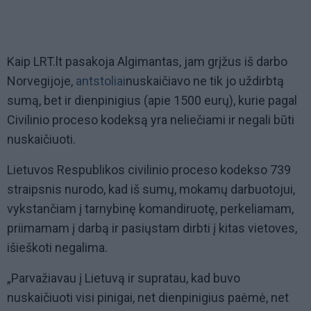
Kaip LRT.lt pasakoja Algimantas, jam grįžus iš darbo
Norvegijoje,
antstoliai
nuskaičiavo ne tik jo uždirbtą
sumą, bet ir dienpinigius (apie 1500 eurų), kurie pagal
Civilinio proceso kodeksą yra neliečiami ir negali būti
nuskaičiuoti.
Lietuvos Respublikos civilinio proceso kodekso 739
straipsnis nurodo, kad iš sumų, mokamų darbuotojui,
vykstančiam į tarnybinę komandiruotę, perkeliamam,
priimamam į darbą ir pasiųstam dirbti į kitas vietoves,
išieškoti negalima.
„Parvažiavau į Lietuvą ir supratau, kad buvo
nuskaičiuoti visi pinigai, net dienpinigius paėmė, net