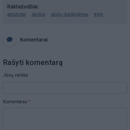
Raktažodžiai
antstoliai
skolos
skolų išieškojimas
trinti
Komentarai
Rašyti komentarą
Jūsų vardas
Komentaras