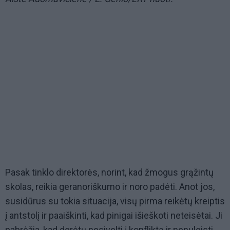
Pasak tinklo direktorės, norint, kad žmogus grąžintų
skolas, reikia geranoriškumo ir noro padėti. Anot jos,
susidūrus su tokia situacija, visų pirma reikėtų kreiptis
į antstolį ir paaiškinti, kad pinigai išieškoti neteisėtai. Ji
pabrėžia, kad derėtų nesivelti į konfliktą ir nenuleisti