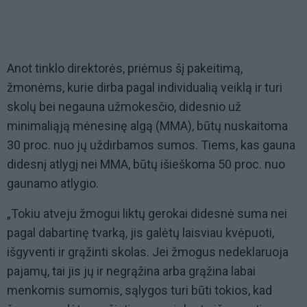
Anot tinklo direktorės, priėmus šį pakeitimą,
žmonėms, kurie dirba pagal individualią veiklą ir turi
skolų bei negauna užmokesčio, didesnio už
minimaliąją mėnesinę algą (MMA), būtų nuskaitoma
30 proc. nuo jų uždirbamos sumos. Tiems, kas gauna
didesnį atlygį nei MMA, būtų išieškoma 50 proc. nuo
gaunamo atlygio.
„Tokiu atveju žmogui liktų gerokai didesnė suma nei
pagal dabartinę tvarką, jis galėtų laisviau kvėpuoti,
išgyventi ir grąžinti skolas. Jei žmogus nedeklaruoja
pajamų, tai jis jų ir negrąžina arba grąžina labai
menkomis sumomis, sąlygos turi būti tokios, kad