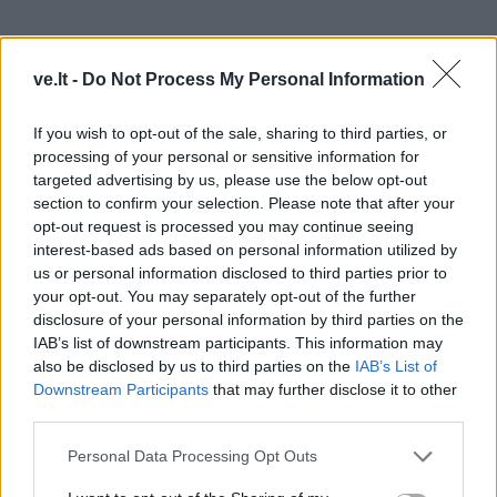
ve.lt -
Do Not Process My Personal Information
D. Petkauskaitė tvirtina su kitomis antstolių
If you wish to opt-out of the sale, sharing to third parties, or
kontoromis dėl Algimanto situacijos kol kas
processing of your personal or sensitive information for
nebendravusi, tačiau svarsto, kad tikėtina, jog
targeted advertising by us, please use the below opt-out
dienpinigių lėšos nebuvo grąžintos dėl to, kad vyras
section to confirm your selection. Please note that after your
opt-out request is processed you may continue seeing
reikiamus dokumentus pateikė pavėluotai, tai yra, kai
interest-based ads based on personal information utilized by
lėšos jau buvo paskirstytos kreditoriams.
us or personal information disclosed to third parties prior to
your opt-out. You may separately opt-out of the further
Pastangos vėl dirbti – nesėkmingos
disclosure of your personal information by third parties on the
IAB’s list of downstream participants. This information may
Nacionalinio skurdo mažinimo organizacijų tinklo
also be disclosed by us to third parties on the
IAB’s List of
direktorės Aistės Adomavičienės teigimu, Algimantas
Downstream Participants
that may further disclose it to other
nebeturėjo pinigų sugrįžti į darbo rinką, todėl buvo
third parties.
įstumtas į dar didesnį kampą ir, nors kurį laiką bandė
Personal Data Processing Opt Outs
stotis ant kojų, pastangos nebuvo sėkmingos.