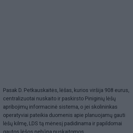
Pasak D. Petkauskaitės, lėšas, kurios viršija 908 eurus,
centralizuotai nuskaito ir paskirsto Piniginių lėšų
apribojimų informacinė sistema, o jei skolininkas
operatyviai pateikia duomenis apie planuojamų gauti
lėšų kilmę, LDS tą mėnesį padidinama ir papildomai
gautos lėšos nebūna nuskaitomos.