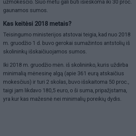
užmokesčio. Šiuo metu gali būti išieškoma iki 30 proc.
gaunamos sumos.
Kas keitėsi 2018 metais?
Teisingumo ministerijos atstovai teigia, kad nuo 2018
m. gruodžio 1 d. buvo gerokai sumažintos antstolių iš
skolininkų išskaičiuojamos sumos.
Iki 2018 m. gruodžio mėn. iš skolininko, kuris uždirba
minimalią mėnesinę algą (apie 361 eurą atskaičius
mokesčius) ir turi 2 skolas, buvo išskaitoma 50 proc.,
taigi jam likdavo 180,5 euro, o ši suma, pripažįstama,
yra kur kas mažesnė nei minimalių poreikių dydis.