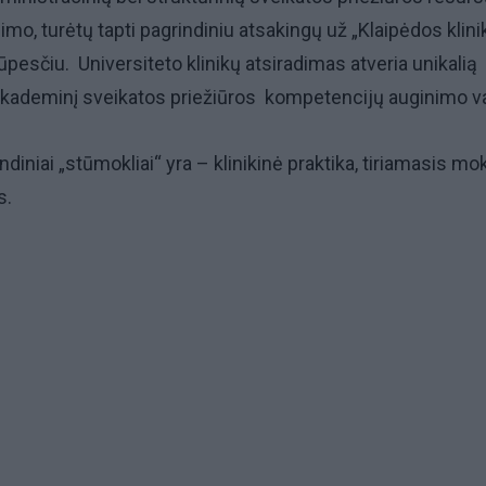
mo, turėtų tapti pagrindiniu atsakingų už „Klaipėdos klini
pesčiu. Universiteto klinikų atsiradimas atveria unikalią
akademinį sveikatos priežiūros kompetencijų auginimo var
indiniai „stūmokliai“ yra – klinikinė praktika, tiriamasis mo
s.