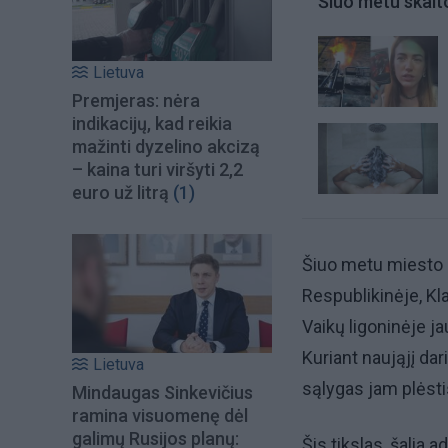
Šiuo metu skait
Lietuva
Premjeras: nėra
indikacijų, kad reikia
mažinti dyzelino akcizą
– kaina turi viršyti 2,2
euro už litrą
(1)
Šiuo metu miesto 
Respublikinėje, Kl
Vaikų ligoninėje j
Kuriant naująjį dar
Lietuva
sąlygas jam plėsti
Mindaugas Sinkevičius
ramina visuomenę dėl
galimų Rusijos planų:
Šis tikslas, šalia 