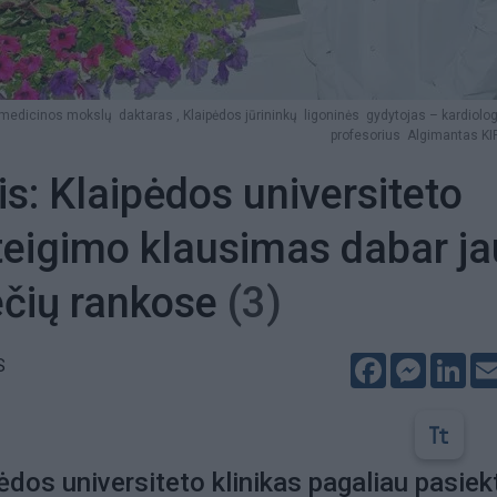
 medicinos mokslų daktaras , Klaipėdos jūrininkų ligoninės gydytojas – kardiolo
profesorius Algimantas KI
is: Klaipėdos universiteto
steigimo klausimas dabar ja
ečių rankose
(3)
Facebook
Messeng
Lin
S
ėdos universiteto klinikas pagaliau pasiek