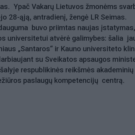
as. Ypač Vakarų Lietuvos žmonėms sva
ėjo
28-
ąją, antradienį, žengė LR Seimas.
 dauguma buvo priimtas naujas įstatymas
os universitetui atvėrė galimybes: šalia ja
niaus „Santaros“ ir Kauno universiteto klin
darbiaujant su Sveikatos apsaugos ministe
 šalyje respublikinės reikšmės akademinių
ežiūros paslaugų kompetencijų centrą.