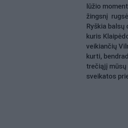
lūžio moment
žingsnį rugs
Ryškia balsų
kuris Klaipėd
veikiančių Vil
kurti, bendra
trečiąjį mūsų
sveikatos pri