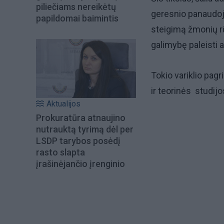
piliečiams nereikėtų
geresnio panaudoji
papildomai baimintis
steigimą žmonių rū
galimybę paleisti 
Tokio variklio pagr
ir teorinės studijo
Aktualijos
Prokuratūra atnaujino
nutrauktą tyrimą dėl per
LSDP tarybos posėdį
rasto slapta
įrašinėjančio įrenginio