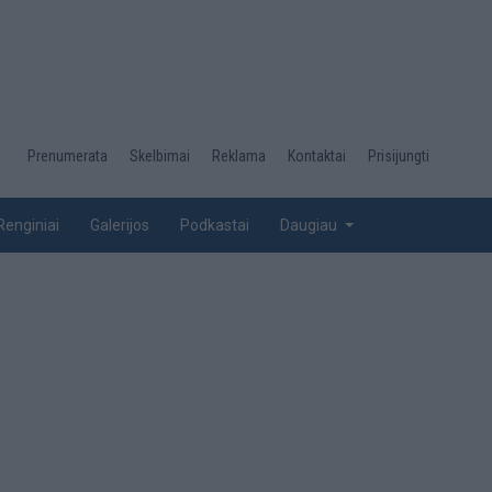
Desktop
Prenumerata
Skelbimai
Reklama
Kontaktai
Prisijungti
menu
top
Renginiai
Galerijos
Podkastai
Daugiau