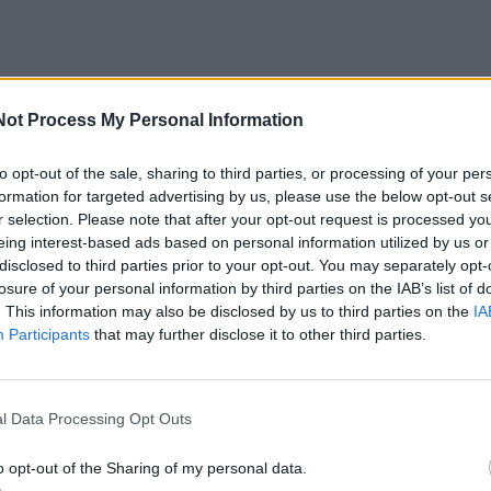
Not Process My Personal Information
to opt-out of the sale, sharing to third parties, or processing of your per
formation for targeted advertising by us, please use the below opt-out s
r selection. Please note that after your opt-out request is processed y
 nueito ilgo kelio aukščiausias taškas – įveiktas įstatymin
eing interest-based ads based on personal information utilized by us or
disclosed to third parties prior to your opt-out. You may separately opt-
s Klaipėdos mieste kurti universiteto klinikas. Pacientam
losure of your personal information by third parties on the IAB’s list of
ti iš uostamiesčio, nes šiose klinikose bus galima plačiai
. This information may also be disclosed by us to third parties on the
IA
nio lygio sveikatos priežiūros paslaugas, kaip Vilniuje ir 
Participants
that may further disclose it to other third parties.
lemiantį sprendimą Klaipėdos universiteto klinikų
l Data Processing Opt Outs
to tikslo siekti bus ženkliai lengviau.
o opt-out of the Sharing of my personal data.