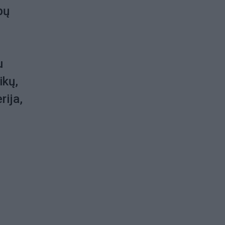
rbų
,
u
ikų,
rija,