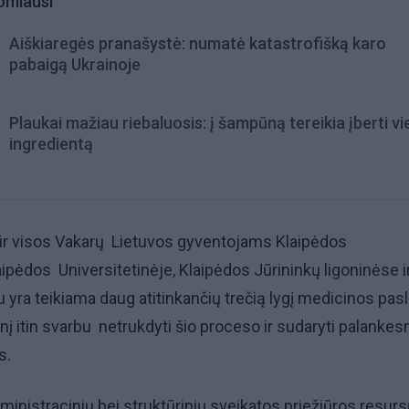
omiausi
Aiškiaregės pranašystė: numatė katastrofišką karo
pabaigą Ukrainoje
Plaukai mažiau riebaluosis: į šampūną tereikia įberti v
ingredientą
ir visos Vakarų Lietuvos gyventojams Klaipėdos
aipėdos Universitetinėje, Klaipėdos Jūrininkų ligoninėse i
au yra teikiama daug atitinkančių trečią lygį medicinos pas
inį itin svarbu netrukdyti šio proceso ir sudaryti palanke
s.
administracinių bei struktūrinių sveikatos priežiūros resur