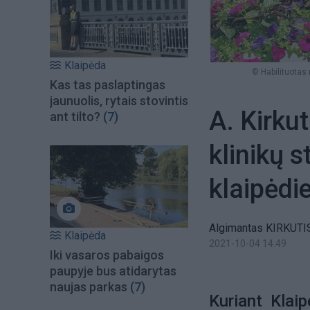
Klaipėda
© Habilituotas
Kas tas paslaptingas
jaunuolis, rytais stovintis
A. Kirkut
ant tilto?
(7)
klinikų 
klaipėdi
Algimantas KIRKUTI
Klaipėda
2021-10-04 14:49
Iki vasaros pabaigos
paupyje bus atidarytas
naujas parkas
(7)
Kuriant Klaip