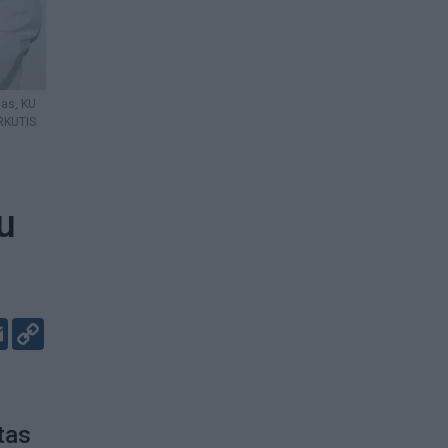
gas, KU
RKUTIS
u
er
kedIn
Email
Copy
Link
tas