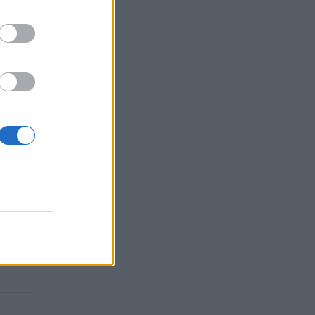
visos
yviai
bdyti,