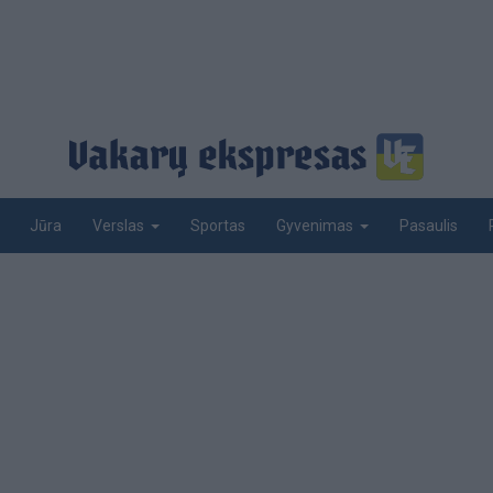
Jūra
Sportas
Pasaulis
Verslas
Gyvenimas