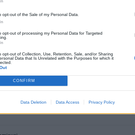
nės kliūties dabar ypač svarbu, kad Klaipėdos miesto ir 
In
ones gerai suprastų tokio centro atsiradimo naudą ir akt
o opt-out of the Sale of my Personal Data.
ią vietinės savivaldos politikams, paskatindami juos nesta
In
dėti prie šio svarbaus gyventojams ir jų vaikams darbo.
to opt-out of processing my Personal Data for Targeted
ing.
In
o opt-out of Collection, Use, Retention, Sale, and/or Sharing
ersonal Data that Is Unrelated with the Purposes for which it
lected.
Out
CONFIRM
Data Deletion
Data Access
Privacy Policy