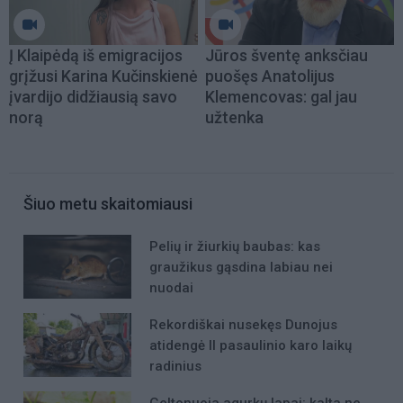
Į Klaipėdą iš emigracijos
Jūros šventę anksčiau
grįžusi Karina Kučinskienė
puošęs Anatolijus
įvardijo didžiausią savo
Klemencovas: gal jau
norą
užtenka
Šiuo metu skaitomiausi
Pelių ir žiurkių baubas: kas
graužikus gąsdina labiau nei
nuodai
Rekordiškai nusekęs Dunojus
atidengė II pasaulinio karo laikų
radinius