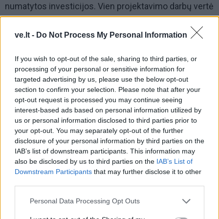
numatytos investicijos. Vien projektavimo darbų vertė
anuomet siekė apie 850 tūkst. eurų.
ve.lt -
Do Not Process My Personal Information
If you wish to opt-out of the sale, sharing to third parties, or
processing of your personal or sensitive information for
targeted advertising by us, please use the below opt-out
section to confirm your selection. Please note that after your
opt-out request is processed you may continue seeing
interest-based ads based on personal information utilized by
us or personal information disclosed to third parties prior to
your opt-out. You may separately opt-out of the further
disclosure of your personal information by third parties on the
IAB’s list of downstream participants. This information may
also be disclosed by us to third parties on the
IAB’s List of
Downstream Participants
that may further disclose it to other
third parties.
Tuo metu tiltas buvo matomas kaip svarbi transporto
arterija, turinti perimti dalį miesto centro srautų.
Personal Data Processing Opt Outs
Argumentai buvo skelbiami viešai: