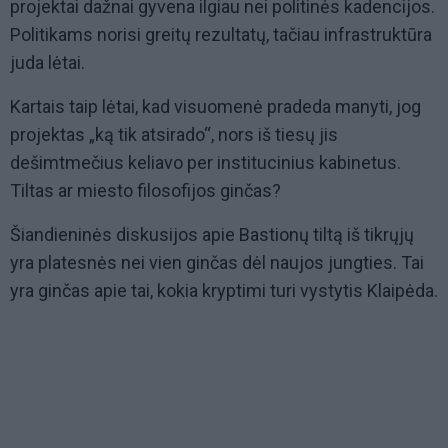
projektai dažnai gyvena ilgiau nei politinės kadencijos.
Politikams norisi greitų rezultatų, tačiau infrastruktūra
juda lėtai.
Kartais taip lėtai, kad visuomenė pradeda manyti, jog
projektas „ką tik atsirado“, nors iš tiesų jis
dešimtmečius keliavo per institucinius kabinetus.
Tiltas ar miesto filosofijos ginčas?
Šiandieninės diskusijos apie Bastionų tiltą iš tikrųjų
yra platesnės nei vien ginčas dėl naujos jungties. Tai
yra ginčas apie tai, kokia kryptimi turi vystytis Klaipėda.