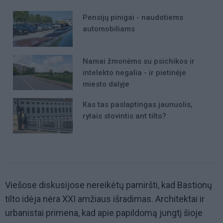
Pensijų pinigai - naudotiems
automobiliams
Namai žmonėms su psichikos ir
intelekto negalia - ir pietinėje
miesto dalyje
Kas tas paslaptingas jaunuolis,
rytais stovintis ant tilto?
Viešose diskusijose nereikėtų pamiršti, kad Bastionų
tilto idėja nėra XXI amžiaus išradimas. Architektai ir
urbanistai primena, kad apie papildomą jungtį šioje