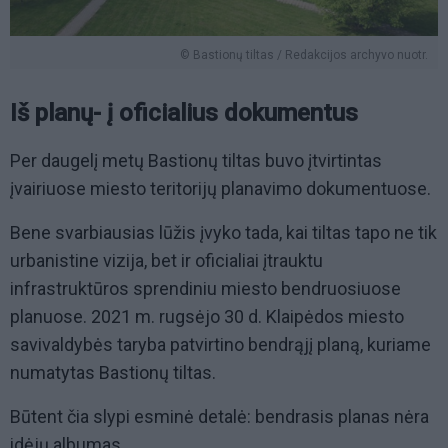
© Bastionų tiltas / Redakcijos archyvo nuotr.
Iš planų- į oficialius dokumentus
Per daugelį metų Bastionų tiltas buvo įtvirtintas
įvairiuose miesto teritorijų planavimo dokumentuose.
Bene svarbiausias lūžis įvyko tada, kai tiltas tapo ne tik
urbanistine vizija, bet ir oficialiai įtrauktu
infrastruktūros sprendiniu miesto bendruosiuose
planuose. 2021 m. rugsėjo 30 d. Klaipėdos miesto
savivaldybės taryba patvirtino bendrąjį planą, kuriame
numatytas Bastionų tiltas.
Būtent čia slypi esminė detalė: bendrasis planas nėra
idėjų albumas.