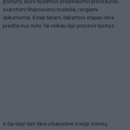
postūmį: buvo tęsiamos projektavimo procedūros,
svarstomi finansavimo modeliai, rengiami
dokumentai. Kitaip tariant, dabartinis etapas nėra
pradžia nuo nulio.Tai veikiau ilgo proceso tęsinys.
Ir čia slypi tam tikra urbanistinė ironija: miestų