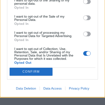
I want to opt-out of the Sharing of my
personal data.
- sumažinti apkrovą Tiltų gatvei;
Opted In
- mažinti tranzitą per senamiestį;
I want to opt-out of the Sale of my
Personal Data.
- pagerinti susisiekimą tarp pietinės ir centrinės
Opted In
miesto dalių;
I want to opt-out of processing my
- sukurti alternatyvią jungtį per Danę;
Personal Data for Targeted Advertising.
- skatinti teritorijų aplink Bastionų kompleksą ir Jono
Opted In
kalnelį vystymą.
I want to opt-out of Collection, Use,
Retention, Sale, and/or Sharing of my
Personal Data that Is Unrelated with the
Tuometinė vizija buvo gerokai ambicingesnė nei
Purposes for which it was collected.
Opted Out
dabartinė. Ir, reikia pripažinti, agresyvesnė. Buvo
kalbama apie pakeliamą tiltą, intensyvesnį automobilių
CONFIRM
eismą, platesnę važiuojamąją dalį. Kai kurie gyventojai
ir urbanistai tokį projektą laikė pernelyg masyviu
Data Deletion
Data Access
Privacy Policy
istorinei miesto daliai.