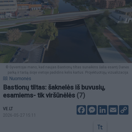
© Gyventojai mano, kad naujas Bastionų tiltas sunaikins šalia esantį Danės
parką ir taršą šioje vietoje padidins kelis kartus. Projektuotojų vizualizacija.
Nuomonės
Bastionų tiltas: šaknelės iš buvusių,
esamiems- tik viršūnėlės
(7)
Facebook
Messenger
LinkedIn
Email
C
VE.LT
L
2026-05-27 15:11