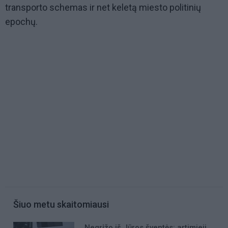
transporto schemas ir net keletą miesto politinių
epochų.
Šiuo metu skaitomiausi
Negrįžo iš Jūros šventės: artimieji