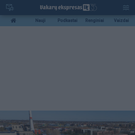
Pereiti
į
pagrindinį
Mobile
Nauji
Podkastai
Renginiai
Vaizdai
turinį
menu
bottom