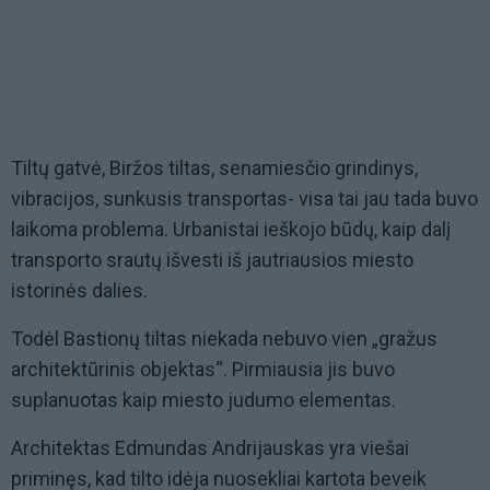
Tiltų gatvė, Biržos tiltas, senamiesčio grindinys,
vibracijos, sunkusis transportas- visa tai jau tada buvo
laikoma problema. Urbanistai ieškojo būdų, kaip dalį
transporto srautų išvesti iš jautriausios miesto
istorinės dalies.
Todėl Bastionų tiltas niekada nebuvo vien „gražus
architektūrinis objektas“. Pirmiausia jis buvo
suplanuotas kaip miesto judumo elementas.
Architektas Edmundas Andrijauskas yra viešai
priminęs, kad tilto idėja nuosekliai kartota beveik