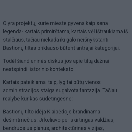
O yra projektų, kurie mieste gyvena kaip sena
legenda- kartais primirštama, kartais vėl ištraukiama iš
stalčiaus, tačiau niekada iki galo neišnykstanti.
Bastionų tiltas priklauso būtent antrajai kategorijai.
Todėl šiandieninės diskusijos apie tiltą dažnai
neatspindi istorinio konteksto.
Kartais pateikiama taip, lyg tai būtų vienos
administracijos staiga sugalvota fantazija. Tačiau
realybė kur kas sudėtingesnė:
Bastionų tilto idėja Klaipėdoje brandinama
dešimtmečius. Ji keliavo per skirtingas valdžias,
bendruosius planus, architektūrines vizijas,