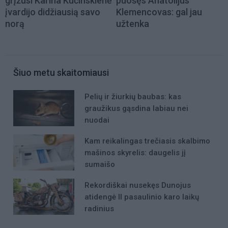
grįžusi Karina Kučinskienė
puošęs Anatolijus
įvardijo didžiausią savo
Klemencovas: gal jau
norą
užtenka
Šiuo metu skaitomiausi
Pelių ir žiurkių baubas: kas
graužikus gąsdina labiau nei
nuodai
Kam reikalingas trečiasis skalbimo
mašinos skyrelis: daugelis jį
sumaišo
Rekordiškai nusekęs Dunojus
atidengė II pasaulinio karo laikų
radinius