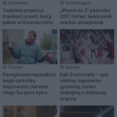
Gyvenimas
Technologijos
Tualetinis popierius
„iPhone Air 2“ pasirodys
traukiasi į praeitį: kuo jį
2027 metais: laukia penki
pakeis artimiausiu metu
svarbūs atnaujinimai
Žmonės
Sportas
Pareigūnams nepavyksta
Eglė Šventoraitė – apie
baigti narkotikų
rinktinę, legionierės
disponavimu įtariamo
gyvenimą, žemės
Olego Šurajevo bylos
drebėjimą ir didžiausią
svajonę