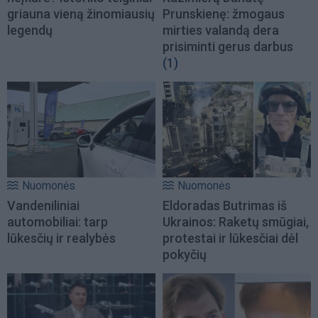
griauna vieną žinomiausių
Prunskienę: žmogaus
legendų
mirties valandą dera
prisiminti gerus darbus
(1)
Nuomonės
Nuomonės
Vandeniliniai
Eldoradas Butrimas iš
automobiliai: tarp
Ukrainos: Raketų smūgiai,
lūkesčių ir realybės
protestai ir lūkesčiai dėl
pokyčių