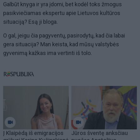
Galbūt knyga ir yra įdomi, bet kodėl toks žmogus
pasikviečiamas ekspertu apie Lietuvos kultūros
situaciją? Esą ji bloga.
O gal, jeigu čia pagyventų, pasirodytų, kad čia labai
gera situacija? Man keista, kad mūsų valstybės
gyvenimą kažkas ima vertinti iš tolo.
Į Klaipėdą iš emigracijos
Jūros šventę anksčiau