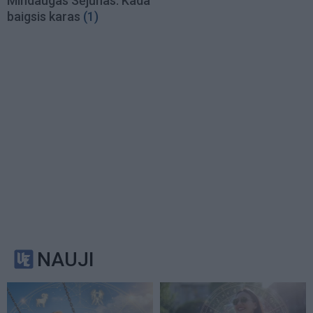
Mindaugas Sėjūnas: Kada
baigsis karas
(1)
NAUJI