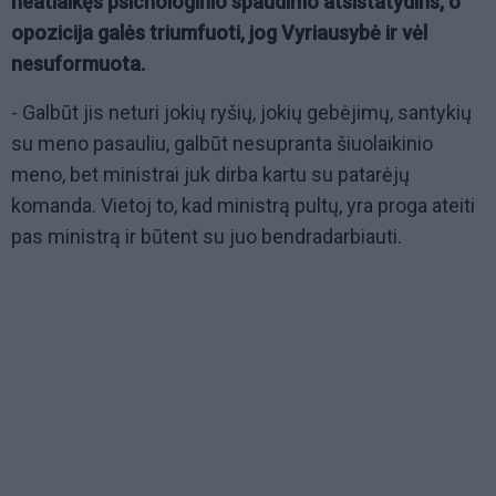
neatlaikęs psichologinio spaudimo atsistatydins, o
opozicija galės triumfuoti, jog Vyriausybė ir vėl
nesuformuota.
- Galbūt jis neturi jokių ryšių, jokių gebėjimų, santykių
su meno pasauliu, galbūt nesupranta šiuolaikinio
meno, bet ministrai juk dirba kartu su patarėjų
komanda. Vietoj to, kad ministrą pultų, yra proga ateiti
pas ministrą ir būtent su juo bendradarbiauti.