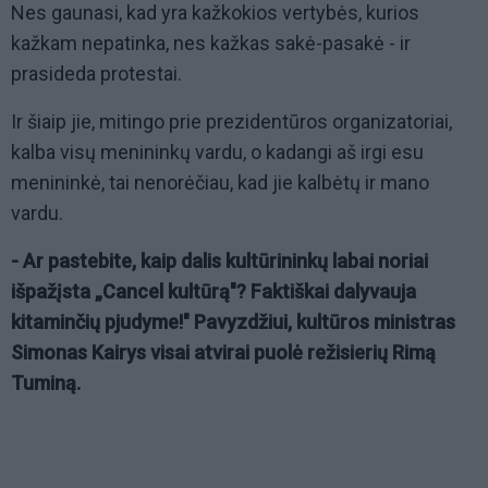
Nes gaunasi, kad yra kažkokios vertybės, kurios
kažkam nepatinka, nes kažkas sakė-pasakė - ir
prasideda protestai.
Ir šiaip jie, mitingo prie prezidentūros organizatoriai,
kalba visų menininkų vardu, o kadangi aš irgi esu
menininkė, tai nenorėčiau, kad jie kalbėtų ir mano
vardu.
- Ar pastebite, kaip dalis kultūrininkų labai noriai
išpažįsta „Cancel kultūrą"? Faktiškai dalyvauja
kitaminčių pjudyme!" Pavyzdžiui, kultūros ministras
Simonas Kairys visai atvirai puolė režisierių Rimą
Tuminą.