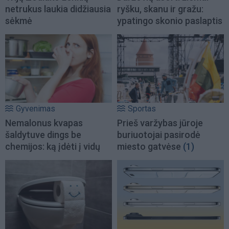
netrukus laukia didžiausia
ryšku, skanu ir gražu:
sėkmė
ypatingo skonio paslaptis
Gyvenimas
Sportas
Nemalonus kvapas
Prieš varžybas jūroje
šaldytuve dings be
buriuotojai pasirodė
chemijos: ką įdėti į vidų
miesto gatvėse
(1)