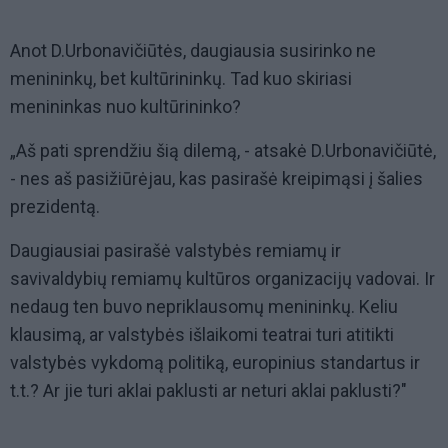
Anot D.Urbonavičiūtės, daugiausia susirinko ne
menininkų, bet kultūrininkų. Tad kuo skiriasi
menininkas nuo kultūrininko?
„Aš pati sprendžiu šią dilemą, - atsakė D.Urbonavičiūtė,
- nes aš pasižiūrėjau, kas pasirašė kreipimąsi į šalies
prezidentą.
Daugiausiai pasirašė valstybės remiamų ir
savivaldybių remiamų kultūros organizacijų vadovai. Ir
nedaug ten buvo nepriklausomų menininkų. Keliu
klausimą, ar valstybės išlaikomi teatrai turi atitikti
valstybės vykdomą politiką, europinius standartus ir
t.t.? Ar jie turi aklai paklusti ar neturi aklai paklusti?"