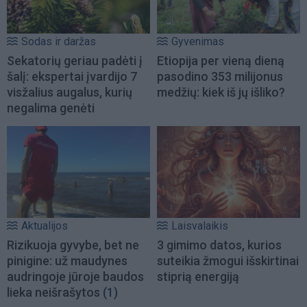
Sodas ir daržas
Gyvenimas
Sekatorių geriau padėti į
Etiopija per vieną dieną
šalį: ekspertai įvardijo 7
pasodino 353 milijonus
visžalius augalus, kurių
medžių: kiek iš jų išliko?
negalima genėti
Aktualijos
Laisvalaikis
Rizikuoja gyvybe, bet ne
3 gimimo datos, kurios
pinigine: už maudynes
suteikia žmogui išskirtinai
audringoje jūroje baudos
stiprią energiją
lieka neišrašytos
(1)