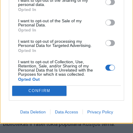
I want to opt-out of the Sharing of my
personal data.
Opted In
I want to opt-out of the Sale of my
Personal Data.
Opted In
I want to opt-out of processing my
Personal Data for Targeted Advertising.
Opted In
I want to opt-out of Collection, Use,
Retention, Sale, and/or Sharing of my
Personal Data that Is Unrelated with the
Purposes for which it was collected.
Opted Out
Ir šiaip labai faina būti Lietuvos patriote, kai tu beveik
CONFIRM
visą laiką gyveni užsienyje ir čia atvažiuoji į Knygų
mugę pristatyti savo naujo kūrinio, kurį tu rašei
Data Deletion
Data Access
Privacy Policy
užsienyje, lankydama prabangias galerijas, turtingas
bibliotekas ir rašei tokia populiaria Rusijos tema.