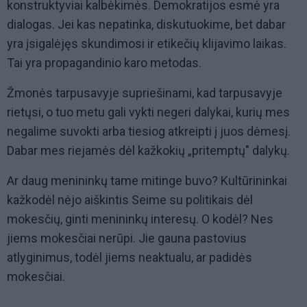
konstruktyviai kalbėkimės. Demokratijos esmė yra
dialogas. Jei kas nepatinka, diskutuokime, bet dabar
yra įsigalėjęs skundimosi ir etikečių klijavimo laikas.
Tai yra propagandinio karo metodas.
Žmonės tarpusavyje supriešinami, kad tarpusavyje
rietųsi, o tuo metu gali vykti negeri dalykai, kurių mes
negalime suvokti arba tiesiog atkreipti į juos dėmesį.
Dabar mes riejamės dėl kažkokių „pritemptų" dalykų.
Ar daug menininkų tame mitinge buvo? Kultūrininkai
kažkodėl nėjo aiškintis Seime su politikais dėl
mokesčių, ginti menininkų interesų. O kodėl? Nes
jiems mokesčiai nerūpi. Jie gauna pastovius
atlyginimus, todėl jiems neaktualu, ar padidės
mokesčiai.