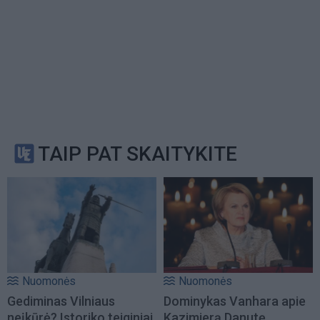
TAIP PAT SKAITYKITE
Nuomonės
Nuomonės
Gediminas Vilniaus
Dominykas Vanhara apie
neįkūrė? Istoriko teiginiai
Kazimierą Danutę