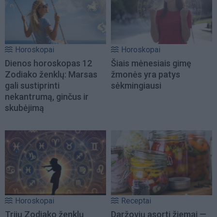
Horoskopai
Horoskopai
Dienos horoskopas 12
Šiais mėnesiais gimę
Zodiako ženklų: Marsas
žmonės yra patys
gali sustiprinti
sėkmingiausi
nekantrumą, ginčus ir
skubėjimą
Horoskopai
Receptai
Trijų Zodiako ženklų
Daržovių asorti žiemai —