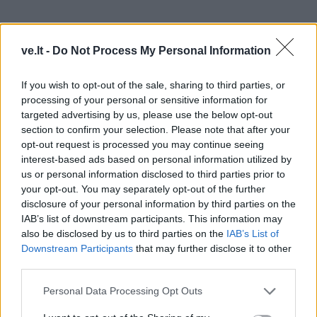
ve.lt -
Do Not Process My Personal Information
Mes gyvename ne UAB-o situacijoje, kai jo vadovas
If you wish to opt-out of the sale, sharing to third parties, or
turi turėti pakankamai kompetencijos. Jeigu politikai
processing of your personal or sensitive information for
nusprendė „samdyti" į ministrus žmogų būtent su
targeted advertising by us, please use the below opt-out
section to confirm your selection. Please note that after your
tokia, kokia yra kompetencija, tai yra jų sprendimas.
opt-out request is processed you may continue seeing
interest-based ads based on personal information utilized by
- Valdančiųjų kultūros politika nepatenkinta ir
us or personal information disclosed to third parties prior to
rašytoja Kristina Sabaliauskaitė, neseniai parašiusi
your opt-out. You may separately opt-out of the further
romaną apie Rusijos imperatorę. Bet juk taip romane
disclosure of your personal information by third parties on the
IAB’s list of downstream participants. This information may
aukštinama ne Lietuva, bet Rusijos imperijos didybė.
also be disclosed by us to third parties on the
IAB’s List of
Skaitytojams lietuviams įkalama, kokia didinga ir
Downstream Participants
that may further disclose it to other
galinga yra Rusija.
third parties.
Personal Data Processing Opt Outs
- Tai yra savotiškas neurolingvistinis programavimas.