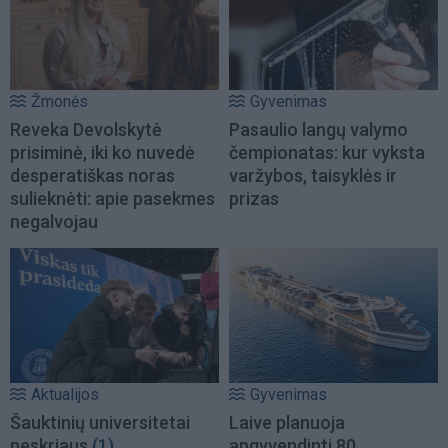
Žmonės
Gyvenimas
Reveka Devolskytė
Pasaulio langų valymo
prisiminė, iki ko nuvedė
čempionatas: kur vyksta
desperatiškas noras
varžybos, taisyklės ir
sulieknėti: apie pasekmes
prizas
negalvojau
Aktualijos
Gyvenimas
Šauktinių universitetai
Laive planuoja
neskriaus
(1)
apgyvendinti 80