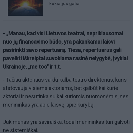
kokia jos galia
- „Manau, kad visi Lietuvos teatrai, nepriklausomai
nuo jų finansavimo būdo, yra pakankamai laisvi
pasirinkti savo repertuarą. Tiesa, repertuarus gali
paveikti iškreiptai suvokiama rasinė nelygybė, įvykiai
Ukrainoje, „me too" ir t.t.
- Tačiau aktoriaus vardu kalba teatro direktorius, kuris
atstovauja visiems aktoriams, bet galbūt kai kurie
aktoriai ir nesutinka su kai kuriomis nuomonėmis, nes
menininkas yra apie laisvę, apie kūrybą.
Juk menas yra saviraiška, todėl menininkas turi galvoti
ne sistemiškai.