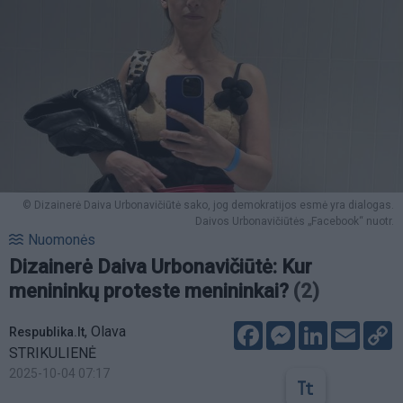
© Dizainerė Daiva Urbonavičiūtė sako, jog demokratijos esmė yra dialogas.
Daivos Urbonavičiūtės „Facebook“ nuotr.
Nuomonės
Dizainerė Daiva Urbonavičiūtė: Kur
menininkų proteste menininkai?
(2)
Facebook
Messenger
LinkedIn
Email
C
,
Olava
Respublika.lt
L
STRIKULIENĖ
2025-10-04 07:17