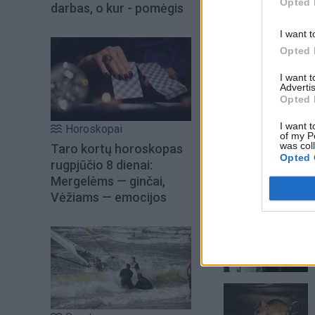
Opted 
darbas, o kur - pomėgis
I want t
Opted 
I want 
Advertis
Opted 
I want t
Horoskopai
of my P
was col
Taro kortų horoskopas
Opted 
rugpjūčio 8 dienai:
Mergelėms — ginčai,
Vėžiams — emocijos
Šiuo metu skait