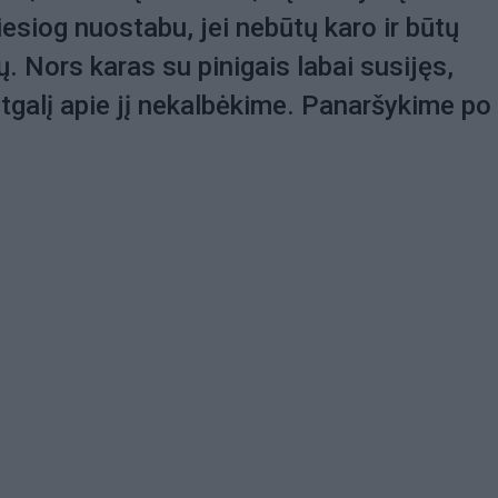
iesiog nuostabu, jei nebūtų karo ir būtų
ų. Nors karas su pinigais labai susijęs,
itgalį apie jį nekalbėkime. Panaršykime po