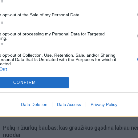
In
o opt-out of the Sale of my Personal Data.
In
to opt-out of processing my Personal Data for Targeted
ing.
In
o opt-out of Collection, Use, Retention, Sale, and/or Sharing
ersonal Data that Is Unrelated with the Purposes for which it
lected.
Out
CONFIRM
omiausi
Mirė garsi lietuvių aktorė: „Jos vaidmenys išliks Lietuv
Data Deletion
Data Access
Privacy Policy
teatro istorijoje“
Pelių ir žiurkių baubas: kas graužikus gąsdina labiau ne
nuodai