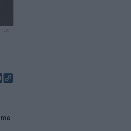
 nuotr.
er
kedIn
Email
Copy
Link
lime