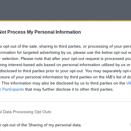
ną mums, tautiečiai, padarė valdžia šioms Velykoms. Nors
yko, prieš kelias dienas gauta sąskaita už šildymą - ohoho
Not Process My Personal Information
to opt-out of the sale, sharing to third parties, or processing of your per
formation for targeted advertising by us, please use the below opt-out s
kai finansų ministrė, pristatinėdama gyventojų gelbėjimo
r selection. Please note that after your opt-out request is processed y
eing interest-based ads based on personal information utilized by us or
 vardija tam skirtas dešimtis milijonų, tačiau realiame gy
disclosed to third parties prior to your opt-out. You may separately opt-
s atrodo kaip baranka jūroje. Netaikant PVM, sąskaita
losure of your personal information by third parties on the IAB’s list of
. This information may also be disclosed by us to third parties on the
IA
 Eur!
Participants
that may further disclose it to other third parties.
kas, nuėmus PVM už sausio ir vasario mėnesius, sąskaita
r! Beliks atseikėti tik 115 Eur. Juokas!
l Data Processing Opt Outs
o opt-out of the Sharing of my personal data.