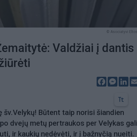
© Asociatyvi Eltos
emaitytė: Valdžiai į dantis
žiūrėti
Facebook
Messeng
Lin
 šv.Velykų! Būtent taip norisi šiandien
 po dvejų metų pertraukos per Velykas ga
auti, ir kaukių nedėvėti, ir į bažnyčią nueiti.