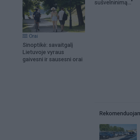
sušvelninimą..."
Orai
Sinoptikė: savaitgalį
Lietuvoje vyraus
gaivesni ir sausesni orai
Rekomenduoja