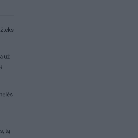
Užteks
ba už
kų
anėlės
s, tą