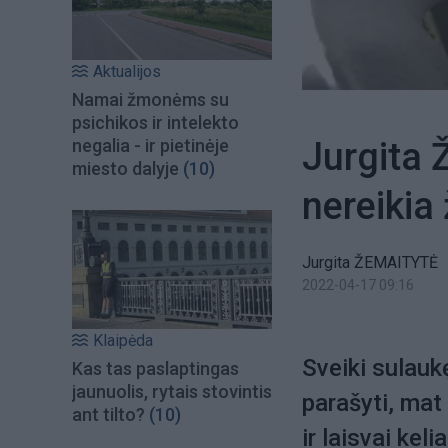
Aktualijos
Namai žmonėms su
psichikos ir intelekto
Jurgita Ž
negalia - ir pietinėje
miesto dalyje
(10)
nereikia 
Jurgita ŽEMAITYTĖ
2022-04-17 09:16
Klaipėda
Sveiki sulaukę
Kas tas paslaptingas
jaunuolis, rytais stovintis
parašyti, mat
ant tilto?
(10)
ir laisvai keli