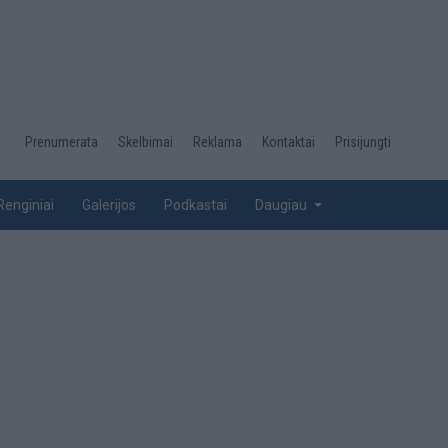
Desktop
Prenumerata
Skelbimai
Reklama
Kontaktai
Prisijungti
menu
top
Renginiai
Galerijos
Podkastai
Daugiau