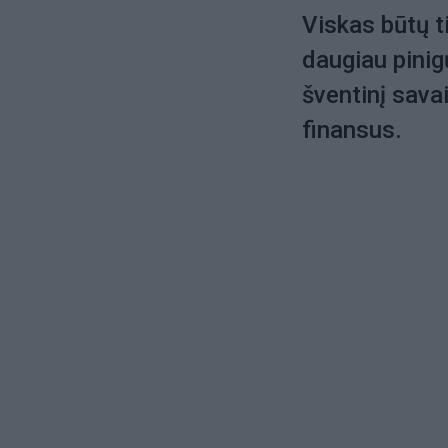
Viskas būtų t
daugiau pinig
šventinį sava
finansus.