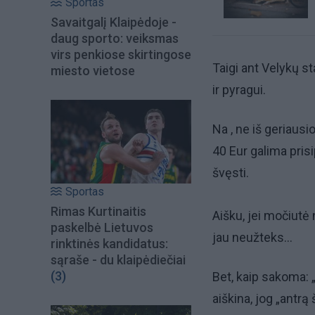
Sportas
Savaitgalį Klaipėdoje -
daug sporto: veiksmas
virs penkiose skirtingose
Taigi ant Velykų s
miesto vietose
ir pyragui.
Na , ne iš geriausi
40 Eur galima prisi
švęsti.
Sportas
Rimas Kurtinaitis
Aišku, jei močiutė
paskelbė Lietuvos
jau neužteks...
rinktinės kandidatus:
sąraše - du klaipėdiečiai
(3)
Bet, kaip sakoma: „
aiškina, jog „antr