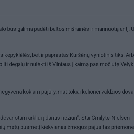
talo bus galima padėti baltos mišrainės ir marinuotą antį. 
os kepyklėlės, bet ir paprastas Kuršėnų vyniotinis tiks. Ar
pilti degalų ir nulėkti iš Vilniaus į kaimą pas močiutę Vely
 negyvena kokiam pajūry, mat tokiai kelionei valdžios dov
dovanotam arkliui į dantis nežiūri". Štai Čmilytė-Nielsen
ą šių metų pusmetį kiekvienas žmogus pajus tas priemone