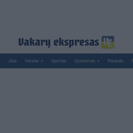
Jūra
Sportas
Pasaulis
Verslas
Gyvenimas