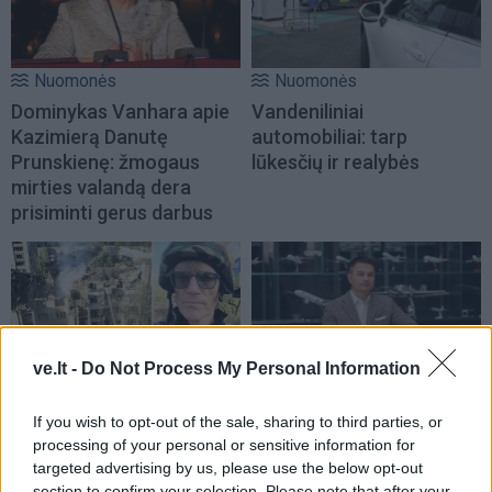
Nuomonės
Nuomonės
Dominykas Vanhara apie
Vandeniliniai
Kazimierą Danutę
automobiliai: tarp
Prunskienę: žmogaus
lūkesčių ir realybės
mirties valandą dera
prisiminti gerus darbus
ve.lt -
Do Not Process My Personal Information
Nuomonės
Nuomonės
If you wish to opt-out of the sale, sharing to third parties, or
Eldoradas Butrimas iš
Seutos migrantų krizė –
processing of your personal or sensitive information for
Ukrainos: Raketų smūgiai,
tik didesnių pokyčių
targeted advertising by us, please use the below opt-out
protestai ir lūkesčiai dėl
pradžia? Gediminas
section to confirm your selection. Please note that after your