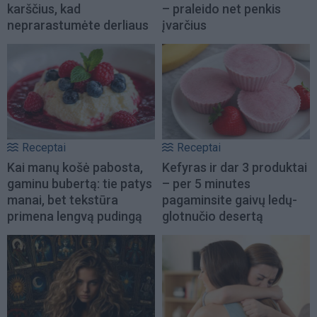
karščius, kad
– praleido net penkis
neprarastumėte derliaus
įvarčius
Receptai
Receptai
Kai manų košė pabosta,
Kefyras ir dar 3 produktai
gaminu bubertą: tie patys
– per 5 minutes
manai, bet tekstūra
pagaminsite gaivų ledų-
primena lengvą pudingą
glotnučio desertą