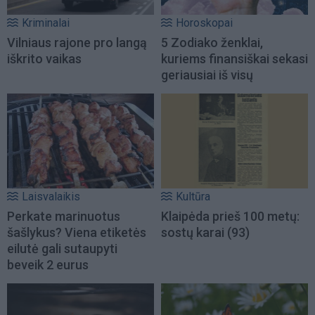
Kriminalai
Horoskopai
Vilniaus rajone pro langą
5 Zodiako ženklai,
iškrito vaikas
kuriems finansiškai sekasi
geriausiai iš visų
Laisvalaikis
Kultūra
Perkate marinuotus
Klaipėda prieš 100 metų:
šašlykus? Viena etiketės
sostų karai (93)
eilutė gali sutaupyti
beveik 2 eurus