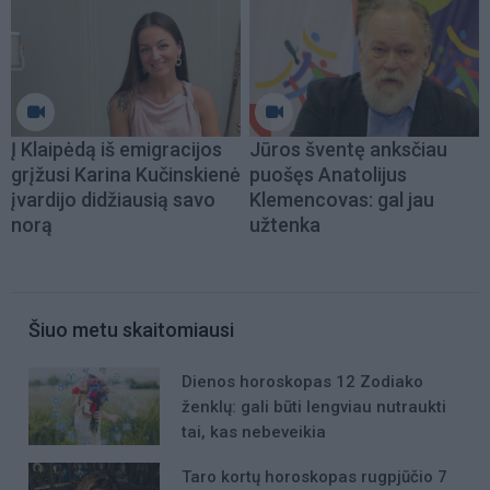
Į Klaipėdą iš emigracijos
Jūros šventę anksčiau
grįžusi Karina Kučinskienė
puošęs Anatolijus
įvardijo didžiausią savo
Klemencovas: gal jau
norą
užtenka
Šiuo metu skaitomiausi
Dienos horoskopas 12 Zodiako
ženklų: gali būti lengviau nutraukti
tai, kas nebeveikia
Taro kortų horoskopas rugpjūčio 7