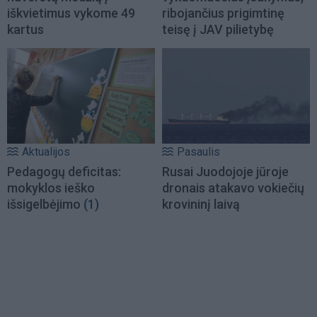
iškvietimus vykome 49
ribojančius prigimtinę
kartus
teisę į JAV pilietybę
Aktualijos
Pasaulis
Pedagogų deficitas:
Rusai Juodojoje jūroje
mokyklos ieško
dronais atakavo vokiečių
išsigelbėjimo
(1)
krovininį laivą