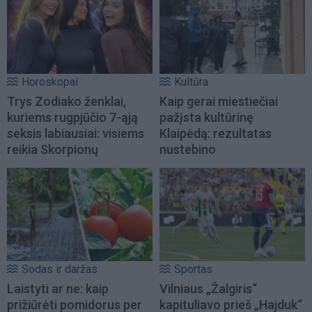
Horoskopai
Kultūra
Trys Zodiako ženklai,
Kaip gerai miestiečiai
kuriems rugpjūčio 7-ąją
pažįsta kultūrinę
seksis labiausiai: visiems
Klaipėdą: rezultatas
reikia Skorpionų
nustebino
Sodas ir daržas
Sportas
Laistyti ar ne: kaip
Vilniaus „Žalgiris“
prižiūrėti pomidorus per
kapituliavo prieš „Hajduk“