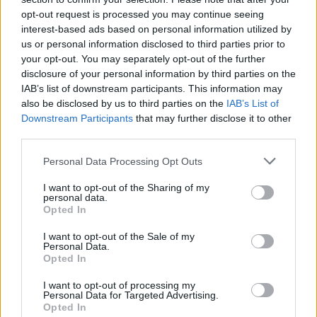
pokyčių
Žiemelis įvardijo
opt-out request is processed you may continue seeing
demografinę priežastį
interest-based ads based on personal information utilized by
us or personal information disclosed to third parties prior to
your opt-out. You may separately opt-out of the further
disclosure of your personal information by third parties on the
IAB’s list of downstream participants. This information may
also be disclosed by us to third parties on the
IAB’s List of
Downstream Participants
that may further disclose it to other
third parties.
Nuomonės
Nuomonės
Personal Data Processing Opt Outs
Lygtinis paleidimas
Karybos ekspertai
seksualiniams
Aurimas Navys ir
I want to opt-out of the Sharing of my
personal data.
nusikaltėliams: sistema
Mindaugas Sėjūnas: Kada
Opted In
randa argumentų, aukos
baigsis karas
(1)
– neapsaugotos
(3)
I want to opt-out of the Sale of my
Personal Data.
Opted In
I want to opt-out of processing my
Personal Data for Targeted Advertising.
Opted In