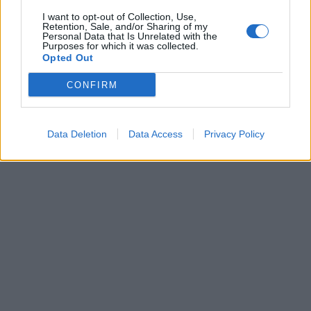
I want to opt-out of Collection, Use,
Retention, Sale, and/or Sharing of my
Personal Data that Is Unrelated with the
Nuomonės
Nuomonės
Purposes for which it was collected.
Aukso Orda amžių
Istorinis momentas Jūros
Opted Out
glūdumoje ir šiandienoje
šventėje: Klaipėdos
CONFIRM
meras Arvydas Vaitkus
padėkojo visiems,
prisidėjusiems prie
Data Deletion
Data Access
Privacy Policy
renginio