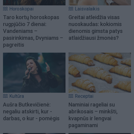
Horoskopai
Laisvalaikis
Taro kortų horoskopas
Greitai atleidžia visas
rugpjūčio 7 dienai:
nuoskaudas: kokiomis
Vandeniams –
dienomis gimsta patys
pasirinkimas, Dvyniams –
atlaidžiausi žmonės?
pagreitis
Kultūra
Receptai
Aušra Butkevičienė:
Naminiai rageliai su
negaliu atskirti, kur -
abrikosais – minkšti,
darbas, o kur - pomėgis
kvapnūs ir lengvai
pagaminami