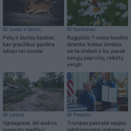
Sodas ir daržas
Gyvenimas
Pelių ir žiurkių baubas:
Rugpjūčio 7-osios liaudies
kas graužikus gąsdina
išmintis: kokius ženklus
labiau nei nuodai
verta stebėti ir ko, pasak
senųjų papročių, reikėtų
vengti
Lietuva
Pasaulis
Ugniagesiai: dėl audros
Trumpas pasirašė naujus
nuverstų medžių į
vykdomuosius įsakymus,