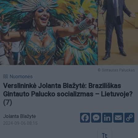
© Gintautas Paluckas
Nuomonės
Verslininkė Jolanta Blažytė: Braziliškas
Gintauto Palucko socializmas – Lietuvoje?
(7)
Facebook
Messenger
LinkedIn
Email
C
Jolanta Blažytė
L
2024-09-06 08:15