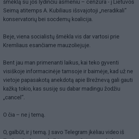
šmėklą su jos lydinčiu asmeniu – cenzūra - į Lietuvos
Seimą atitemps A. Kubiliaus išsvajotoji „neradikali“
konservatorių bei socdemų koalicija.
Beje, viena socialistų šmėkla vis dar vartosi prie
Kremliaus esančiame mauzoliejuje.
Bent jau man primenanti laikus, kai teko gyventi
visiškoje informacinėje tamsoje ir baimėje, kad už ne
vietoje papasakotą anekdotą apie Brežnevą gali gauti
kažką tokio, kas susiję su dabar madingu žodžiu
„cancel“.
O čia – ne į temą.
O, galbūt, ir į temą. Į savo Telegram įkėliau video iš