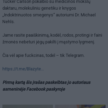
Tucker Carlson pokalbio su medicinos mokslų
daktaru, molekuliniu genetiku ir knygos
„Indoktrinuotos smegenys“ autoriumi Dr. Michael
Nehls.
Jame rasite paaiškinimą, kodėl, rodos, protingi ir faini
žmonės nebeturi jėgų pakilti į mąstymo lygmenį.
Čia vėl apie fuckcinas, todėl – tik Telegram.
https://t.me/Blazyte...
Pirmą kartą šis įrašas paskelbtas jo autoriaus
asmeninėje Facebook paskyroje