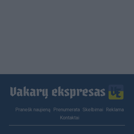
Load
More
Footer
Pranešk naujieną
Prenumerata
Skelbimai
Reklama
menu
Kontaktai