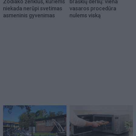
Zodiako ženklus, kuriems
braškių derlių: viena
niekada nerūpi svetimas
vasaros procedūra
asmeninis gyvenimas
nulems viską