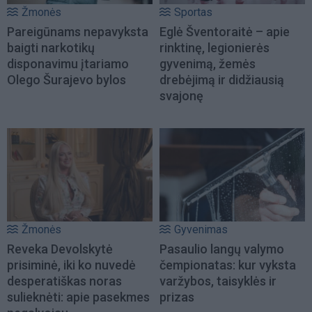
Žmonės
Sportas
Pareigūnams nepavyksta
Eglė Šventoraitė – apie
baigti narkotikų
rinktinę, legionierės
disponavimu įtariamo
gyvenimą, žemės
Olego Šurajevo bylos
drebėjimą ir didžiausią
svajonę
Žmonės
Gyvenimas
Reveka Devolskytė
Pasaulio langų valymo
prisiminė, iki ko nuvedė
čempionatas: kur vyksta
desperatiškas noras
varžybos, taisyklės ir
sulieknėti: apie pasekmes
prizas