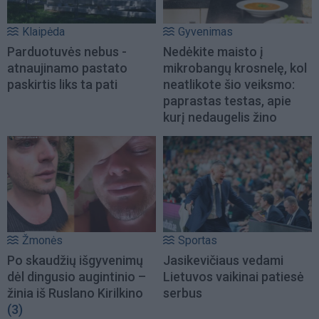
Klaipėda
Gyvenimas
Parduotuvės nebus -
Nedėkite maisto į
atnaujinamo pastato
mikrobangų krosnelę, kol
paskirtis liks ta pati
neatlikote šio veiksmo:
paprastas testas, apie
kurį nedaugelis žino
Žmonės
Sportas
Po skaudžių išgyvenimų
Jasikevičiaus vedami
dėl dingusio augintinio –
Lietuvos vaikinai patiesė
žinia iš Ruslano Kirilkino
serbus
(3)