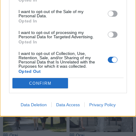
Opted In
I want to opt-out of the Sale of my
Personal Data.
Opted In
I want to opt-out of processing my
Personal Data for Targeted Advertising.
Opted In
I want to opt-out of Collection, Use,
Retention, Sale, and/or Sharing of my
Personal Data that Is Unrelated with the
Purposes for which it was collected.
Opted Out
TAIP PAT SKAITYKITE
CONFIRM
Data Deletion
Data Access
Privacy Policy
Orai
Orai