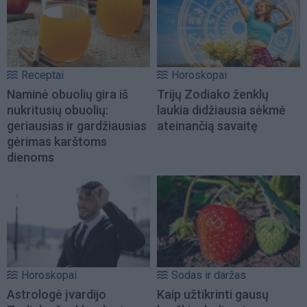
Receptai
Horoskopai
Naminė obuolių gira iš
Trijų Zodiako ženklų
nukritusių obuolių:
laukia didžiausia sėkmė
geriausias ir gardžiausias
ateinančią savaitę
gėrimas karštoms
dienoms
Horoskopai
Sodas ir daržas
Astrologė įvardijo
Kaip užtikrinti gausų