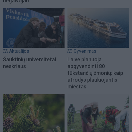
negalvojau
Aktualijos
Gyvenimas
Šauktinių universitetai
Laive planuoja
neskriaus
apgyvendinti 80
tūkstančių žmonių: kaip
atrodys plaukiojantis
miestas