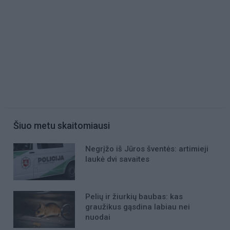
Šiuo metu skaitomiausi
Negrįžo iš Jūros šventės: artimieji
laukė dvi savaites
Pelių ir žiurkių baubas: kas
graužikus gąsdina labiau nei
nuodai