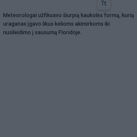
Meteorologai užfiksavo šiurpią kaukolės formą, kurią
uraganas įgavo likus kelioms akimirkoms iki
nusileidimo į sausumą Floridoje.