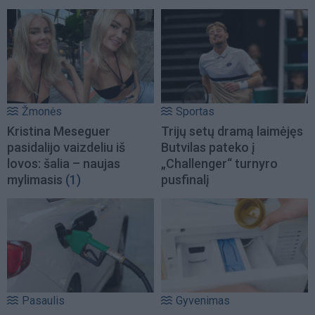
Žmonės
Sportas
Kristina Meseguer
Trijų setų dramą laimėjęs
pasidalijo vaizdeliu iš
Butvilas pateko į
lovos: šalia – naujas
„Challenger“ turnyro
mylimasis
(1)
pusfinalį
Pasaulis
Gyvenimas