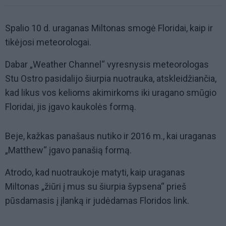
Spalio 10 d. uraganas Miltonas smogė Floridai, kaip ir
tikėjosi meteorologai.
Dabar „Weather Channel“ vyresnysis meteorologas
Stu Ostro pasidalijo šiurpia nuotrauka, atskleidžiančia,
kad likus vos kelioms akimirkoms iki uragano smūgio
Floridai, jis įgavo kaukolės formą.
Beje, kažkas panašaus nutiko ir 2016 m., kai uraganas
„Matthew“ įgavo panašią formą.
Atrodo, kad nuotraukoje matyti, kaip uraganas
Miltonas „žiūri į mus su šiurpia šypsena“ prieš
pūsdamasis į įlanką ir judėdamas Floridos link.