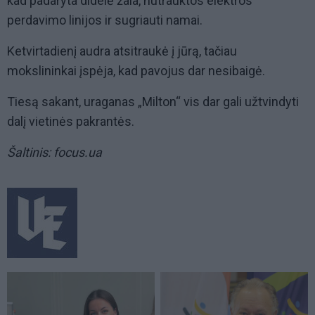
kad padaryta didelė žala, nutrauktos elektros
perdavimo linijos ir sugriauti namai.
Ketvirtadienį audra atsitraukė į jūrą, tačiau
mokslininkai įspėja, kad pavojus dar nesibaigė.
Tiesą sakant, uraganas „Milton“ vis dar gali užtvindyti
dalį vietinės pakrantės.
Šaltinis: focus.ua