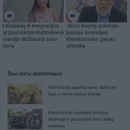
Į Klaipėdą iš emigracijos
Jūros šventę anksčiau
grįžusi Karina Kučinskienė
puošęs Anatolijus
įvardijo didžiausią savo
Klemencovas: gal jau
norą
užtenka
Šiuo metu skaitomiausi
Geltonuoja agurkų lapai: kalta ne
liga, o viena dažna klaida
Rekordiškai nusekęs Dunojus
atidengė II pasaulinio karo laikų
radinius