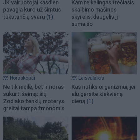
JK vairuotojai kasdien
Kam reikalingas trečiasis
pavagia kuro už šimtus
skalbimo mašinos
tūkstančių svarų
(1)
skyrelis: daugelis jį
sumaišo
Horoskopai
Laisvalaikis
Ne tik meilė, bet ir noras
Kas nutiks organizmui, jei
sukurti šeimą: šių
alų gersite kiekvieną
Zodiako ženklų moterys
dieną
(1)
greitai tampa žmonomis