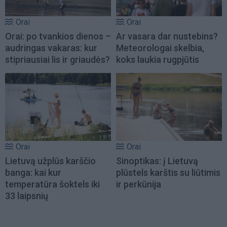
Orai
Orai
Orai: po tvankios dienos –
Ar vasara dar nustebins?
audringas vakaras: kur
Meteorologai skelbia,
stipriausiai lis ir griaudės?
koks laukia rugpjūtis
Orai
Orai
Lietuvą užplūs karščio
Sinoptikas: į Lietuvą
banga: kai kur
plūstels karštis su liūtimis
temperatūra šoktels iki
ir perkūnija
33 laipsnių