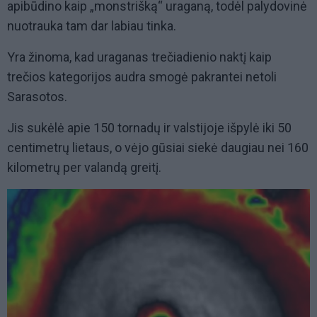
apibūdino kaip „monstrišką“ uraganą, todėl palydovinė
nuotrauka tam dar labiau tinka.
Yra žinoma, kad uraganas trečiadienio naktį kaip
trečios kategorijos audra smogė pakrantei netoli
Sarasotos.
Jis sukėlė apie 150 tornadų ir valstijoje išpylė iki 50
centimetrų lietaus, o vėjo gūsiai siekė daugiau nei 160
kilometrų per valandą greitį.