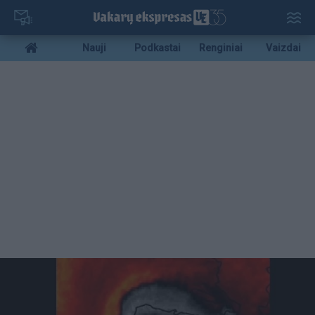
Pereiti
į
pagrindinį
Mobile
Nauji
Podkastai
Renginiai
Vaizdai
turinį
menu
bottom