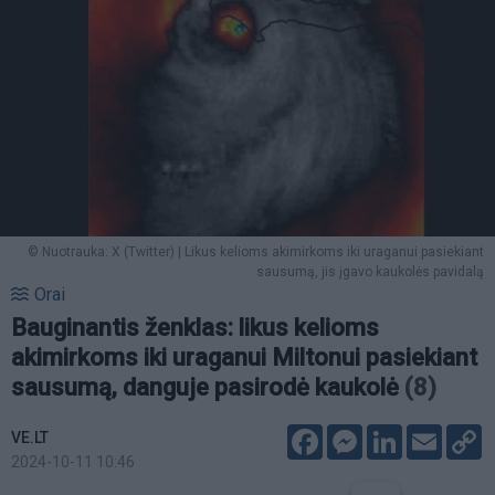
© Nuotrauka: X (Twitter) | Likus kelioms akimirkoms iki uraganui pasiekiant
sausumą, jis įgavo kaukolės pavidalą
Orai
Bauginantis ženklas: likus kelioms
akimirkoms iki uraganui Miltonui pasiekiant
sausumą, danguje pasirodė kaukolė
(8)
Facebook
Messenger
LinkedIn
Email
C
VE.LT
L
2024-10-11 10:46