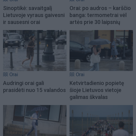
Sinoptikė: savaitgalį
Orai: po audros – karščio
Lietuvoje vyraus gaivesni
banga: termometrai vėl
ir sausesni orai
artės prie 30 laipsnių
Orai
Orai
Audringi orai gali
Ketvirtadienio popietę
prasidėti nuo 15 valandos
šioje Lietuvos vietoje
galimas škvalas