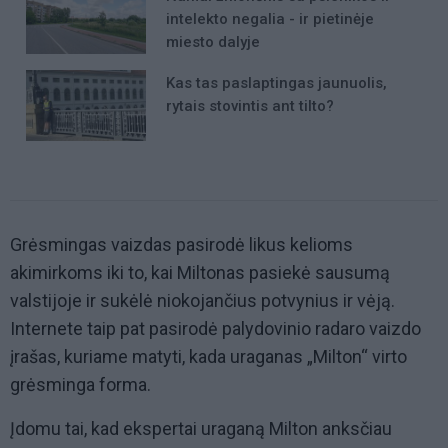
intelekto negalia - ir pietinėje
miesto dalyje
Kas tas paslaptingas jaunuolis,
rytais stovintis ant tilto?
Grėsmingas vaizdas pasirodė likus kelioms
akimirkoms iki to, kai Miltonas pasiekė sausumą
valstijoje ir sukėlė niokojančius potvynius ir vėją.
Internete taip pat pasirodė palydovinio radaro vaizdo
įrašas, kuriame matyti, kada uraganas „Milton“ virto
grėsminga forma.
Įdomu tai, kad ekspertai uraganą Milton anksčiau