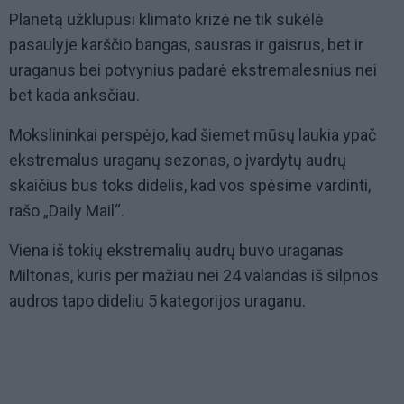
Planetą užklupusi klimato krizė ne tik sukėlė
pasaulyje karščio bangas, sausras ir gaisrus, bet ir
uraganus bei potvynius padarė ekstremalesnius nei
bet kada anksčiau.
Mokslininkai perspėjo, kad šiemet mūsų laukia ypač
ekstremalus uraganų sezonas, o įvardytų audrų
skaičius bus toks didelis, kad vos spėsime vardinti,
rašo „Daily Mail“.
Viena iš tokių ekstremalių audrų buvo uraganas
Miltonas, kuris per mažiau nei 24 valandas iš silpnos
audros tapo dideliu 5 kategorijos uraganu.