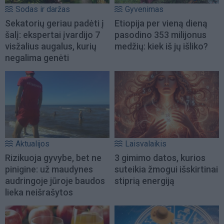
Sodas ir daržas
Gyvenimas
Sekatorių geriau padėti į
Etiopija per vieną dieną
šalį: ekspertai įvardijo 7
pasodino 353 milijonus
visžalius augalus, kurių
medžių: kiek iš jų išliko?
negalima genėti
Aktualijos
Laisvalaikis
Rizikuoja gyvybe, bet ne
3 gimimo datos, kurios
pinigine: už maudynes
suteikia žmogui išskirtinai
audringoje jūroje baudos
stiprią energiją
lieka neišrašytos