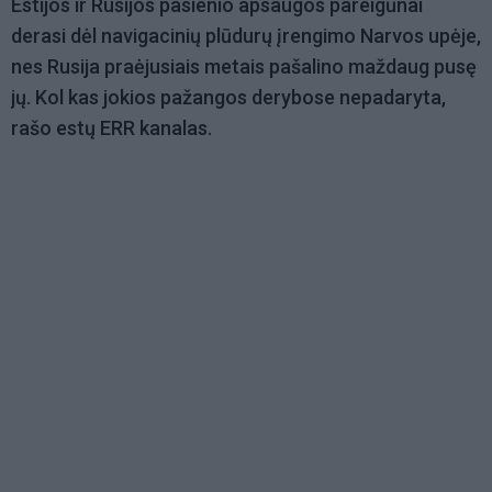
Estijos ir Rusijos pasienio apsaugos pareigūnai
derasi dėl navigacinių plūdurų įrengimo Narvos upėje,
nes Rusija praėjusiais metais pašalino maždaug pusę
jų. Kol kas jokios pažangos derybose nepadaryta,
rašo estų ERR kanalas.