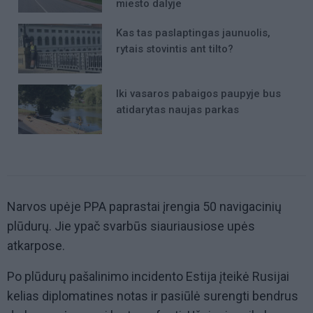
miesto dalyje
Kas tas paslaptingas jaunuolis,
rytais stovintis ant tilto?
Iki vasaros pabaigos paupyje bus
atidarytas naujas parkas
Narvos upėje PPA paprastai įrengia 50 navigacinių
plūdurų. Jie ypač svarbūs siauriausiose upės
atkarpose.
Po plūdurų pašalinimo incidento Estija įteikė Rusijai
kelias diplomatines notas ir pasiūlė surengti bendrus