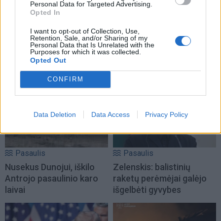
Personal Data for Targeted Advertising.
Opted In
Pasaulis
Pasaulis
I want to opt-out of Collection, Use,
Netoli Omano krantų
Po visą naktį trukusių
Retention, Sale, and/or Sharing of my
bręsta ekologinė
paieškų Italijos šiukšlyne
Personal Data that Is Unrelated with the
Purposes for which it was collected.
katastrofa – iš tanklaivio
rastas milijoną laimėjęs
Opted Out
liejasi nafta
loterijos bilietas
CONFIRM
Data Deletion
Data Access
Privacy Policy
Pasaulis
Pasaulis
Nusekus Dunojui, iškilo
Zelenskis: balistinių
Antrojo pasaulinio karo
raketų perėmėjai galėjo
laivai
išgelbėti gyvybes