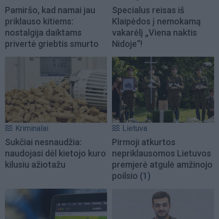
Pamiršo, kad namai jau
Specialus reisas iš
priklauso kitiems:
Klaipėdos į nemokamą
nostalgija daiktams
vakarėlį „Viena naktis
privertė griebtis smurto
Nidoje“!
Kriminalai
Lietuva
Sukčiai nesnaudžia:
Pirmoji atkurtos
naudojasi dėl kietojo kuro
nepriklausomos Lietuvos
kilusiu ažiotažu
premjerė atgulė amžinojo
poilsio
(1)