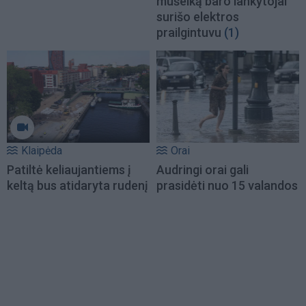
mušeiką baro lankytojai
surišo elektros
prailgintuvu
(1)
Klaipėda
Orai
Patiltė keliaujantiems į
Audringi orai gali
keltą bus atidaryta rudenį
prasidėti nuo 15 valandos