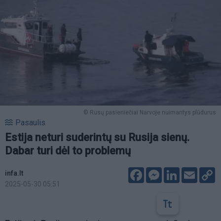
© Rusų pasieniečiai Narvoje nuimantys plūdurus
Pasaulis
Estija neturi suderintų su Rusija sienų.
Dabar turi dėl to problemų
Facebook
Messenger
LinkedIn
Email
C
infa.lt
L
2025-05-30 05:51