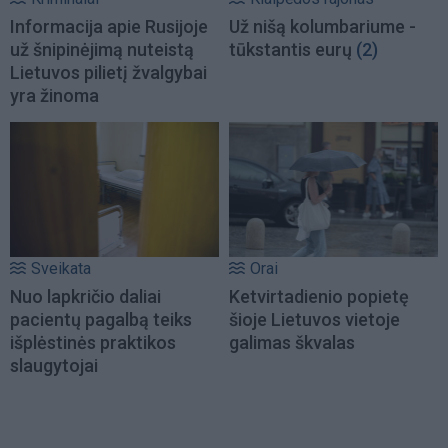
Informacija apie Rusijoje
Už nišą kolumbariume -
už šnipinėjimą nuteistą
tūkstantis eurų
(2)
Lietuvos pilietį žvalgybai
yra žinoma
Sveikata
Orai
Nuo lapkričio daliai
Ketvirtadienio popietę
pacientų pagalbą teiks
šioje Lietuvos vietoje
išplėstinės praktikos
galimas škvalas
slaugytojai