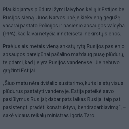
Plaukiojantys plūdurai žymi laivybos kelią ir Estijos bei
Rusijos sieną. Juos Narvos upėje kiekvieną gegužę
vasarai pastato Policijos ir pasienio apsaugos valdyba
(PPA), kad laivai netyčia ir neteisėtai nekirstų sienos.
Praėjusiais metais vieną ankstų rytą Rusijos pasienio
apsaugos pareigūnai pašalino maždaug pusę plūdurų,
teigdami, kad jie yra Rusijos vandenyse. Jie nebuvo
grąžinti Estijai.
„Šiuo metu nėra dvišalio susitarimo, kuris leistų visus
plūdurus pastatyti vandenyje. Estija pateikė savo
pasiūlymus Rusijai; dabar pats laikas Rusijai taip pat
pasistengti pradėti konstruktyvų bendradarbiavimą“, –
sakė vidaus reikalų ministras Igoris Taro.