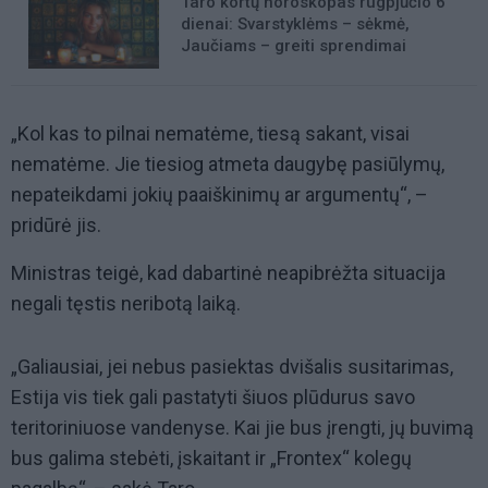
Taro kortų horoskopas rugpjūčio 6
dienai: Svarstyklėms – sėkmė,
Jaučiams – greiti sprendimai
„Kol kas to pilnai nematėme, tiesą sakant, visai
nematėme. Jie tiesiog atmeta daugybę pasiūlymų,
nepateikdami jokių paaiškinimų ar argumentų“, –
pridūrė jis.
Ministras teigė, kad dabartinė neapibrėžta situacija
negali tęstis neribotą laiką.
„Galiausiai, jei nebus pasiektas dvišalis susitarimas,
Estija vis tiek gali pastatyti šiuos plūdurus savo
teritoriniuose vandenyse. Kai jie bus įrengti, jų buvimą
bus galima stebėti, įskaitant ir „Frontex“ kolegų