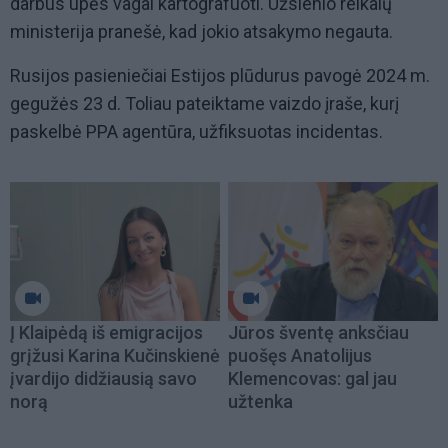
darbus upės vagai kartografuoti. Užsienio reikalų
ministerija pranešė, kad jokio atsakymo negauta.
Rusijos pasieniečiai Estijos plūdurus pavogė 2024 m.
gegužės 23 d. Toliau pateiktame vaizdo įraše, kurį
paskelbė PPA agentūra, užfiksuotas incidentas.
Į Klaipėdą iš emigracijos
Jūros šventę anksčiau
grįžusi Karina Kučinskienė
puošęs Anatolijus
įvardijo didžiausią savo
Klemencovas: gal jau
norą
užtenka