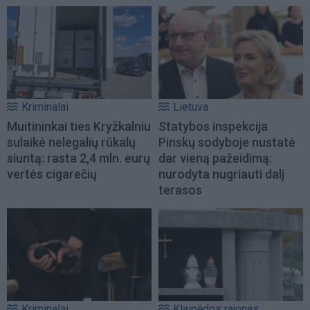
Kriminalai
Lietuva
Muitininkai ties Kryžkalniu
Statybos inspekcija
sulaikė nelegalių rūkalų
Pinskų sodyboje nustatė
siuntą: rasta 2,4 mln. eurų
dar vieną pažeidimą:
vertės cigarečių
nurodyta nugriauti dalį
terasos
Kriminalai
Klaipėdos rajonas