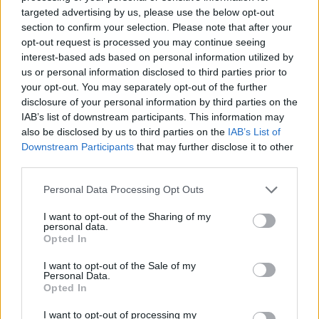
targeted advertising by us, please use the below opt-out
section to confirm your selection. Please note that after your
TAIP PAT SKAITYKITE
opt-out request is processed you may continue seeing
interest-based ads based on personal information utilized by
us or personal information disclosed to third parties prior to
your opt-out. You may separately opt-out of the further
disclosure of your personal information by third parties on the
IAB’s list of downstream participants. This information may
also be disclosed by us to third parties on the
IAB’s List of
Downstream Participants
that may further disclose it to other
third parties.
Pasaulis
Pasaulis
Personal Data Processing Opt Outs
Ukrainos pareigūnas:
Naujas krateris Mėnulyje:
dabar – iš tiesų bloga
„SpaceX“ raketos liekana
I want to opt-out of the Sharing of my
padėtis
rėžėsi į Žemės palydovą
personal data.
Opted In
I want to opt-out of the Sale of my
Personal Data.
Opted In
I want to opt-out of processing my