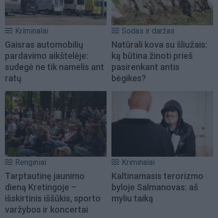
Kriminalai
Sodas ir daržas
Gaisras automobilių
Natūrali kova su šliužais:
pardavimo aikštelėje:
ką būtina žinoti prieš
sudegė ne tik namelis ant
pasirenkant antis
ratų
bėgikes?
Renginiai
Kriminalai
Tarptautinę jaunimo
Kaltinamasis terorizmo
dieną Kretingoje –
byloje Salmanovas: aš
išskirtinis iššūkis, sporto
myliu taiką
varžybos ir koncertai