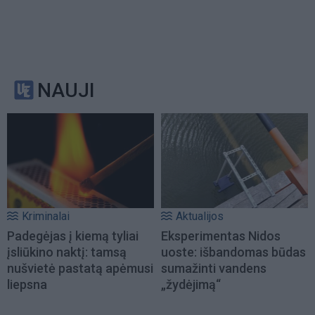
NAUJI
Kriminalai
Aktualijos
Padegėjas į kiemą tyliai
Eksperimentas Nidos
įsliūkino naktį: tamsą
uoste: išbandomas būdas
nušvietė pastatą apėmusi
sumažinti vandens
liepsna
„žydėjimą“