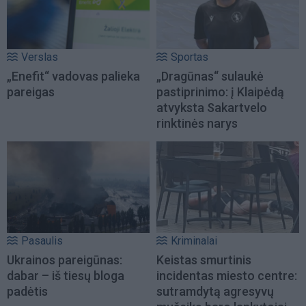
Verslas
Sportas
„Enefit“ vadovas palieka
„Dragūnas“ sulaukė
pareigas
pastiprinimo: į Klaipėdą
atvyksta Sakartvelo
rinktinės narys
Pasaulis
Kriminalai
Ukrainos pareigūnas:
Keistas smurtinis
dabar – iš tiesų bloga
incidentas miesto centre:
padėtis
sutramdytą agresyvų