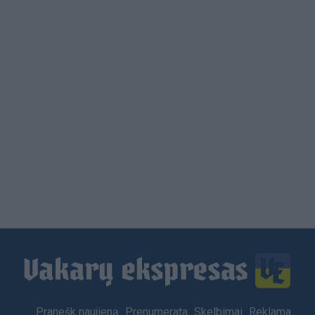
Load
More
Footer
Pranešk naujieną
Prenumerata
Skelbimai
Reklama