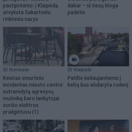
pastiprinimo: į Klaipėdą
dabar – iš tiesų bloga
atvyksta Sakartvelo
padėtis
rinktinės narys
Kriminalai
Klaipėda
Keistas smurtinis
Patiltė keliaujantiems į
incidentas miesto centre:
keltą bus atidaryta rudenį
sutramdytą agresyvų
mušeiką baro lankytojai
surišo elektros
prailgintuvu
(1)