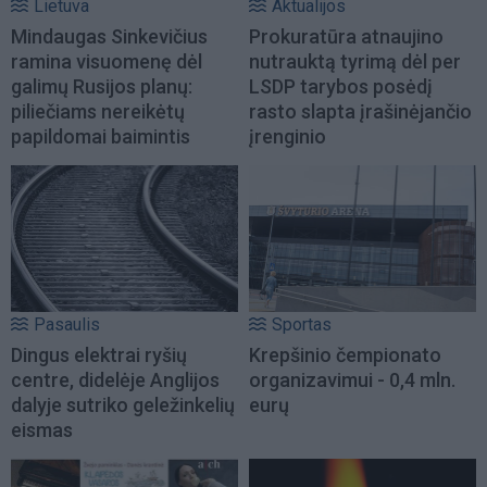
Lietuva
Aktualijos
Mindaugas Sinkevičius
Prokuratūra atnaujino
ramina visuomenę dėl
nutrauktą tyrimą dėl per
galimų Rusijos planų:
LSDP tarybos posėdį
piliečiams nereikėtų
rasto slapta įrašinėjančio
papildomai baimintis
įrenginio
Pasaulis
Sportas
Dingus elektrai ryšių
Krepšinio čempionato
centre, didelėje Anglijos
organizavimui - 0,4 mln.
dalyje sutriko geležinkelių
eurų
eismas