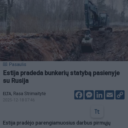
Pasaulis
Estija pradeda bunkerių statybą pasienyje
su Rusija
Facebook
Messenger
LinkedIn
Email
C
,
Rasa Strimaitytė
ELTA
L
2025-12-18 07:46
Estija pradėjo parengiamuosius darbus pirmųjų