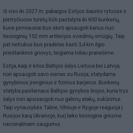
Iš viso iki 2027 m. pabaigos Estijos šiaurės rytuose ir
pietryčiuose turėtų būti pastatyta iki 600 bunkerių,
kurie pirmiausiai bus skirti apsaugoti karius nuo
tiesioginių 152 mm artilerijos sviedinių smūgių. Taip
pat netrukus bus pradėtas kasti 3,4 km ilgio
prieštankinis griovys, teigiama toliau pranešime.
Estija, kaip ir kitos Baltijos šalys Lietuva bei Latvija,
nori apsaugoti savo sienas su Rusija, statydama
gynybinius įrenginius ir fizinius barjerus. Bunkerių
statyba pasitarnaus Baltijos gynybos linijos, kuria trys
šalys nori apsisaugoti nuo galimų atakų, sukūrimui.
Taip vyriausybės Taline, Vilniuje ir Rygoje reaguoja į
Rusijos karą Ukrainoje, kurį laiko tiesiogine grėsme
nacionaliniam saugumui.