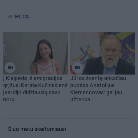
Į Klaipėdą iš emigracijos
Jūros šventę anksčiau
grįžusi Karina Kučinskienė
puošęs Anatolijus
įvardijo didžiausią savo
Klemencovas: gal jau
norą
užtenka
Šiuo metu skaitomiausi