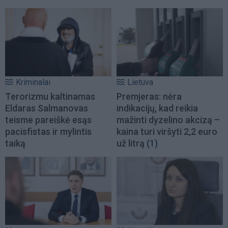
Kriminalai
Lietuva
Terorizmu kaltinamas
Premjeras: nėra
Eldaras Salmanovas
indikacijų, kad reikia
teisme pareiškė esąs
mažinti dyzelino akcizą –
pacisfistas ir mylintis
kaina turi viršyti 2,2 euro
taiką
už litrą
(1)