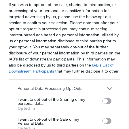
If you wish to opt-out of the sale, sharing to third parties, or
processing of your personal or sensitive information for
targeted advertising by us, please use the below opt-out
Pasaulis
Pasaulis
section to confirm your selection. Please note that after your
opt-out request is processed you may continue seeing
Zelenskis: balistinių
Kas gali priversti Donaldą
interest-based ads based on personal information utilized by
raketų perėmėjai galėjo
Trumpą smogti Rusijai:
us or personal information disclosed to third parties prior to
išgelbėti gyvybes
ekspertas atskleidė
your opt-out. You may separately opt-out of the further
netikėtą scenarijų
(3)
disclosure of your personal information by third parties on the
IAB’s list of downstream participants. This information may
also be disclosed by us to third parties on the
IAB’s List of
Downstream Participants
that may further disclose it to other
third parties.
Personal Data Processing Opt Outs
I want to opt-out of the Sharing of my
personal data.
Opted In
I want to opt-out of the Sale of my
Personal Data.
Opted In