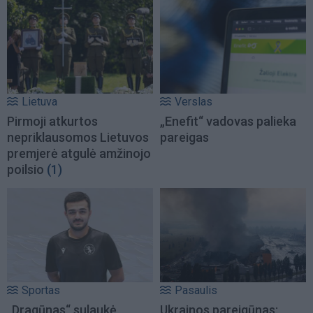
Lietuva
Verslas
Pirmoji atkurtos
„Enefit“ vadovas palieka
nepriklausomos Lietuvos
pareigas
premjerė atgulė amžinojo
poilsio
(1)
Sportas
Pasaulis
„Dragūnas“ sulaukė
Ukrainos pareigūnas: