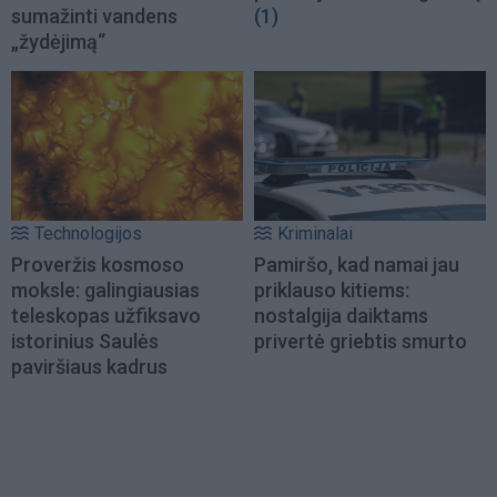
sumažinti vandens
(1)
„žydėjimą“
Technologijos
Kriminalai
Proveržis kosmoso
Pamiršo, kad namai jau
moksle: galingiausias
priklauso kitiems:
teleskopas užfiksavo
nostalgija daiktams
istorinius Saulės
privertė griebtis smurto
paviršiaus kadrus