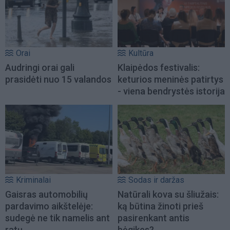
Orai
Kultūra
Audringi orai gali
Klaipėdos festivalis:
prasidėti nuo 15 valandos
keturios meninės patirtys
- viena bendrystės istorija
Kriminalai
Sodas ir daržas
Gaisras automobilių
Natūrali kova su šliužais:
pardavimo aikštelėje:
ką būtina žinoti prieš
sudegė ne tik namelis ant
pasirenkant antis
ratų
bėgikes?