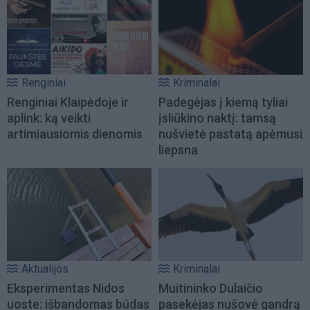
Renginiai
Kriminalai
Renginiai Klaipėdoje ir
Padegėjas į kiemą tyliai
aplink: ką veikti
įsliūkino naktį: tamsą
artimiausiomis dienomis
nušvietė pastatą apėmusi
liepsna
Aktualijos
Kriminalai
Eksperimentas Nidos
Muitininko Dulaičio
uoste: išbandomas būdas
pasekėjas nušovė gandrą