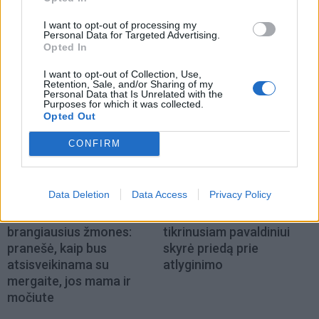
I want to opt-out of processing my
Personal Data for Targeted Advertising.
NAUJI
Opted In
I want to opt-out of Collection, Use,
Retention, Sale, and/or Sharing of my
Personal Data that Is Unrelated with the
Purposes for which it was collected.
Opted Out
CONFIRM
Kriminalai
Aktualijos
Data Deletion
Data Access
Privacy Policy
Kraupi avarija prie
Buvusi AAD vadovė
Vilniaus atėmė tris
sutuoktinio įmonę
brangiausius žmones:
tikrinusiam pavaldiniui
pranešė, kaip bus
skyrė priedą prie
atsisveikinama su
atlyginimo
mergaite, jos mama ir
močiute