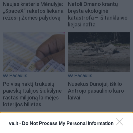
Naujas krateris Mėnulyje:
Netoli Omano krantų
„SpaceX“ raketos liekana
bręsta ekologinė
rėžėsi į Žemės palydovą
katastrofa – iš tanklaivio
liejasi nafta
Pasaulis
Pasaulis
Po visą naktį trukusių
Nusekus Dunojui, iškilo
paieškų Italijos šiukšlyne
Antrojo pasaulinio karo
rastas milijoną laimėjęs
laivai
loterijos bilietas
ve.lt -
Do Not Process My Personal Information