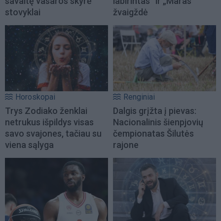
savaitę vasaros skyrė
labirintas“ ir „Maras“
stovyklai
žvaigždė
Horoskopai
Renginiai
Trys Zodiako ženklai
Dalgis grįžta į pievas:
netrukus išpildys visas
Nacionalinis šienpjovių
savo svajones, tačiau su
čempionatas Šilutės
viena sąlyga
rajone