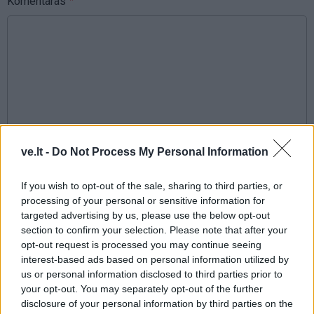
Komentaras
This site is protected by
ve.lt -
Do Not Process My Personal Information
Sutinku su
taisyklėmis
reCAPTCHA and the Google
Privacy Policy
and
Terms of
If you wish to opt-out of the sale, sharing to third parties, or
Service
apply.
processing of your personal or sensitive information for
targeted advertising by us, please use the below opt-out
section to confirm your selection. Please note that after your
opt-out request is processed you may continue seeing
interest-based ads based on personal information utilized by
us or personal information disclosed to third parties prior to
your opt-out. You may separately opt-out of the further
disclosure of your personal information by third parties on the