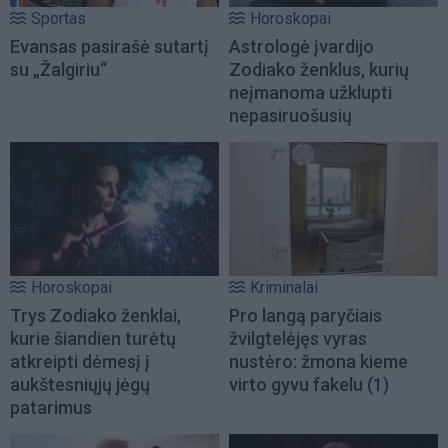
Sportas
Horoskopai
Evansas pasirašė sutartį
Astrologė įvardijo
su „Žalgiriu“
Zodiako ženklus, kurių
neįmanoma užklupti
nepasiruošusių
Horoskopai
Kriminalai
Trys Zodiako ženklai,
Pro langą paryčiais
kurie šiandien turėtų
žvilgtelėjęs vyras
atkreipti dėmesį į
nustėro: žmona kieme
aukštesniųjų jėgų
virto gyvu fakelu
(1)
patarimus