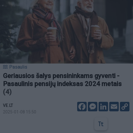
Pasaulis
Geriausios šalys pensininkams gyventi -
Pasaulinis pensijų indeksas 2024 metais
(4)
Facebook
Messenger
LinkedIn
Email
C
VE.LT
L
2025-01-08 15:50