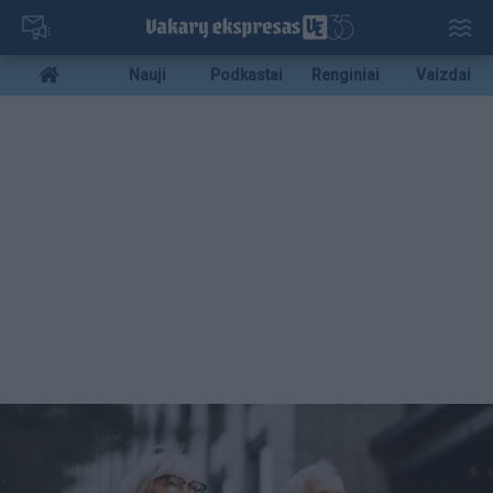
Pereiti
į
pagrindinį
Mobile
Nauji
Podkastai
Renginiai
Vaizdai
turinį
menu
bottom