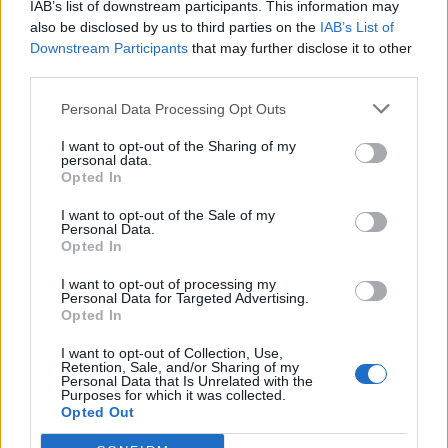
IAB’s list of downstream participants. This information may
also be disclosed by us to third parties on the
IAB’s List of
Downstream Participants
that may further disclose it to other
third parties.
Personal Data Processing Opt Outs
I want to opt-out of the Sharing of my
personal data.
Opted In
TAIP PAT SKAITYKITE
I want to opt-out of the Sale of my
Personal Data.
Opted In
I want to opt-out of processing my
Personal Data for Targeted Advertising.
Opted In
I want to opt-out of Collection, Use,
Retention, Sale, and/or Sharing of my
Pasaulis
Pasaulis
Personal Data that Is Unrelated with the
Purposes for which it was collected.
Trumpas sureagavo į
Kaip Rusijos balistinės
Opted Out
Zelenskio prašymą
raketos naudojasi