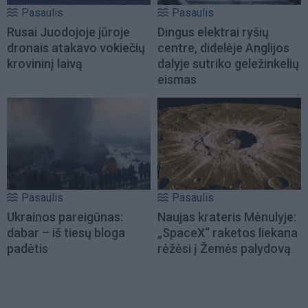
Pasaulis
Pasaulis
Rusai Juodojoje jūroje
Dingus elektrai ryšių
dronais atakavo vokiečių
centre, didelėje Anglijos
krovininį laivą
dalyje sutriko geležinkelių
eismas
Pasaulis
Pasaulis
Ukrainos pareigūnas:
Naujas krateris Mėnulyje:
dabar – iš tiesų bloga
„SpaceX“ raketos liekana
padėtis
rėžėsi į Žemės palydovą