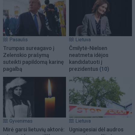
Pasaulis
Lietuva
Trumpas sureagavo į
Čmilytė-Nielsen
Zelenskio prašymą
neatmeta idėjos
suteikti papildomą karinę
kandidatuoti į
pagalbą
prezidentus
(10)
Gyvenimas
Lietuva
Mirė garsi lietuvių aktorė:
Ugniagesiai dėl audros