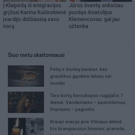
Į Klaipėdą iš emigracijos
Jūros šventę anksčiau
grįžusi Karina Kučinskienė
puošęs Anatolijus
įvardijo didžiausią savo
Klemencovas: gal jau
norą
užtenka
Šiuo metu skaitomiausi
Pelių ir žiurkių baubas: kas
graužikus gąsdina labiau nei
nuodai
Taro kortų horoskopas rugpjūčio 7
dienai: Vandeniams – pasirinkimas,
Dvyniams – pagreitis
Kraupi avarija prie Vilniaus atėmė
tris brangiausius žmones: pranešė,