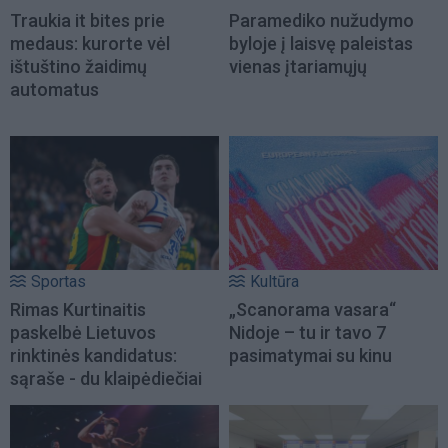
Traukia it bites prie
Paramediko nužudymo
medaus: kurorte vėl
byloje į laisvę paleistas
ištuštino žaidimų
vienas įtariamųjų
automatus
Sportas
Kultūra
Rimas Kurtinaitis
„Scanorama vasara“
paskelbė Lietuvos
Nidoje – tu ir tavo 7
rinktinės kandidatus:
pasimatymai su kinu
sąraše - du klaipėdiečiai