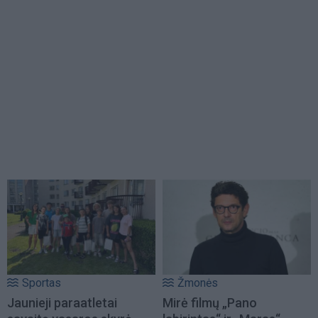
Sportas
Žmonės
Jaunieji paraatletai
Mirė filmų „Pano