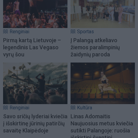
Renginiai
Sportas
Pirmą kartą Lietuvoje –
Į Palangą atkeliavo
legendinis Las Vegaso
žiemos paralimpinių
vyrų šou
žaidynių paroda
Renginiai
Kultūra
Savo sričių lyderiai kviečia
Linas Adomaitis
į išskirtinę jūrinių patirčių
Naujuosius metus kviečia
savaitę Klaipėdoje
sutikti Palangoje: ruošia
išskirtinį šventinį