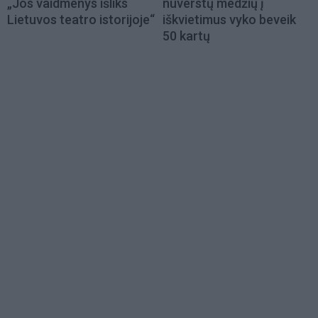
„Jos vaidmenys išliks
nuverstų medžių į
Lietuvos teatro istorijoje“
iškvietimus vyko beveik
50 kartų
Load
More