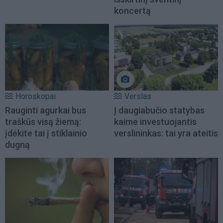
koncertą
Horoskopai
Verslas
Rauginti agurkai bus
Į daugiabučio statybas
traškūs visą žiemą:
kaime investuojantis
įdėkite tai į stiklainio
verslininkas: tai yra ateitis
dugną