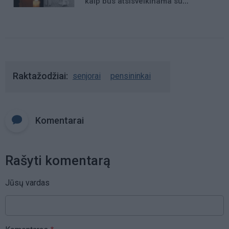
kaip bus atsisveikinama su
mergaite, jos mama ir močiute
Raktažodžiai
senjorai
pensininkai
Komentarai
Rašyti komentarą
Jūsų vardas