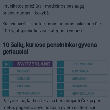
- sveikatos priežiūra - medicinos paslaugų
prieinamumas ir kokybė.
Kiekvienai šaliai suteikiamas bendras balas nuo 0 iki
100 %, atspindintis visų kategorijų vidurkį.
10 šalių, kuriose pensininkai gyvena
geriausiai
Pažymėtina, kad su Ukraina besiribojanti Čekija per
metus pagerino savo poziciją dviem eilutėmis ir