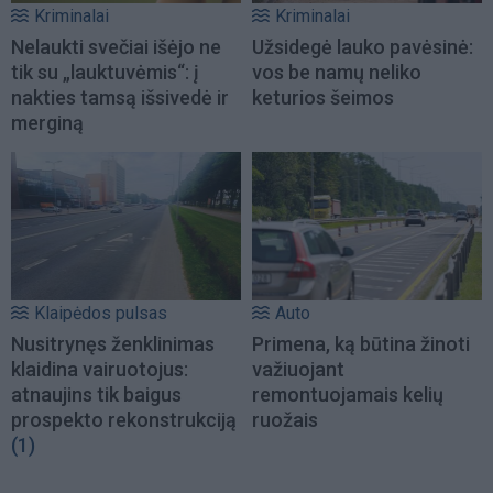
Kriminalai
Kriminalai
Nelaukti svečiai išėjo ne
Užsidegė lauko pavėsinė:
tik su „lauktuvėmis“: į
vos be namų neliko
nakties tamsą išsivedė ir
keturios šeimos
merginą
Klaipėdos pulsas
Auto
Nusitrynęs ženklinimas
Primena, ką būtina žinoti
klaidina vairuotojus:
važiuojant
atnaujins tik baigus
remontuojamais kelių
prospekto rekonstrukciją
ruožais
(1)