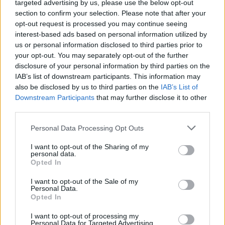
targeted advertising by us, please use the below opt-out
JK nuteistas vyras, trejus
Išėjo uogauti – bet rado
section to confirm your selection. Please note that after your
metus šaldiklyje laikęs...
šį tą daugiau
opt-out request is processed you may continue seeing
motinos kūną
interest-based ads based on personal information utilized by
us or personal information disclosed to third parties prior to
your opt-out. You may separately opt-out of the further
disclosure of your personal information by third parties on the
IAB’s list of downstream participants. This information may
also be disclosed by us to third parties on the
IAB’s List of
Downstream Participants
that may further disclose it to other
third parties.
Personal Data Processing Opt Outs
I want to opt-out of the Sharing of my
personal data.
Opted In
I want to opt-out of the Sale of my
Personal Data.
Opted In
NAUJI
I want to opt-out of processing my
Personal Data for Targeted Advertising.