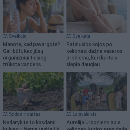
Sveikata
Sveikata
Manote, kad pavargote?
Patinusios kojos po
Gali būti, kad jūsų
kelionės: dažna vasaros
organizmui tiesiog
problema, kuri kartais
trūksta vandens
slepia daugiau
Sodas ir daržas
Laisvalaikis
Nedarykite to kasdami
Aurelija Urbonienė apie
bulves – žiemą rasite tik
keliones, kurios prasideda