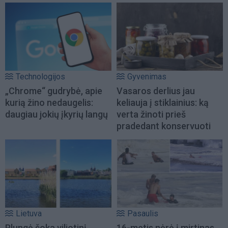
Technologijos
Gyvenimas
„Chrome“ gudrybė, apie
Vasaros derlius jau
kurią žino nedaugelis:
keliauja į stiklainius: ką
daugiau jokių įkyrių langų
verta žinoti prieš
pradedant konservuoti
Lietuva
Pasaulis
Plungė šoka viliotinį
16-metis nėrė į mirtinas