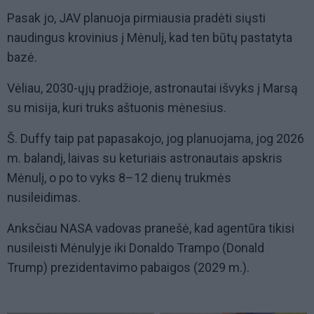
Pasak jo, JAV planuoja pirmiausia pradėti siųsti
naudingus krovinius į Mėnulį, kad ten būtų pastatyta
bazė.
Vėliau, 2030-ųjų pradžioje, astronautai išvyks į Marsą
su misija, kuri truks aštuonis mėnesius.
Š. Duffy taip pat papasakojo, jog planuojama, jog 2026
m. balandį, laivas su keturiais astronautais apskris
Mėnulį, o po to vyks 8–12 dienų trukmės
nusileidimas.
Anksčiau NASA vadovas pranešė, kad agentūra tikisi
nusileisti Mėnulyje iki Donaldo Trampo (Donald
Trump) prezidentavimo pabaigos (2029 m.).