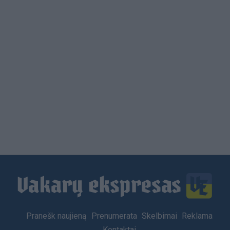
Load
More
Footer
Pranešk naujieną
Prenumerata
Skelbimai
Reklama
menu
Kontaktai