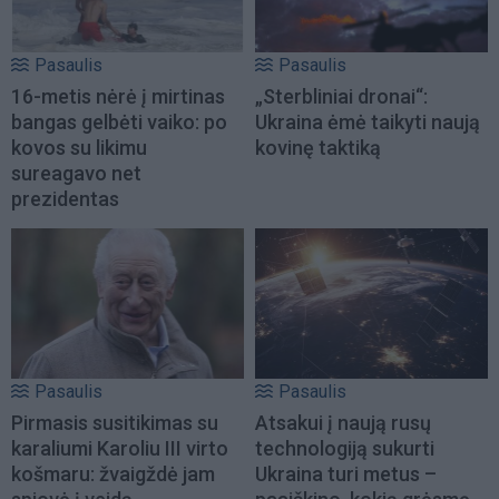
Pasaulis
Pasaulis
16-metis nėrė į mirtinas
„Sterbliniai dronai“:
bangas gelbėti vaiko: po
Ukraina ėmė taikyti naują
kovos su likimu
kovinę taktiką
sureagavo net
prezidentas
Pasaulis
Pasaulis
Pirmasis susitikimas su
Atsakui į naują rusų
karaliumi Karoliu III virto
technologiją sukurti
košmaru: žvaigždė jam
Ukraina turi metus –