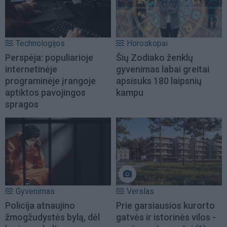
Technologijos
Horoskopai
Perspėja: populiarioje
Šių Zodiako ženklų
internetinėje
gyvenimas labai greitai
programinėje įrangoje
apsisuks 180 laipsnių
aptiktos pavojingos
kampu
spragos
Gyvenimas
Verslas
Policija atnaujino
Prie garsiausios kurorto
žmogžudystės bylą, dėl
gatvės ir istorinės vilos -