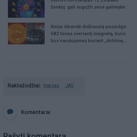
ženklų: gali sugrįžti sena galimybė
Kinija išbandė didžiausią pasaulyje
582 tonas sveriantį magnetą, kuris
bus naudojamas kuriant „dirbtinę
Saulę“
Raktažodžiai
marsas
JAV
Komentarai
Rašyti komentarą