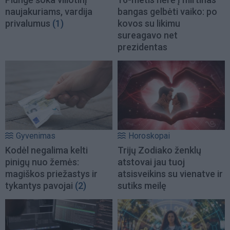
naujakuriams, vardija
bangas gelbėti vaiko: po
privalumus
(1)
kovos su likimu
sureagavo net
prezidentas
Gyvenimas
Horoskopai
Kodėl negalima kelti
Trijų Zodiako ženklų
pinigų nuo žemės:
atstovai jau tuoj
magiškos priežastys ir
atsisveikins su vienatve ir
tykantys pavojai
(2)
sutiks meilę