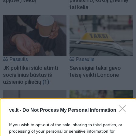
spjovė į veidą
paaiškino, kokią grėsmę
tai kelia
Pasaulis
Pasaulis
JK politikai siūlo atimti
Savaeigiai taksi gavo
socialinius būstus iš
teisę veikti Londone
užsienio piliečių
(1)
ve.lt -
Do Not Process My Personal Information
If you wish to opt-out of the sale, sharing to third parties, or
processing of your personal or sensitive information for
Pasaulis
Pasaulis