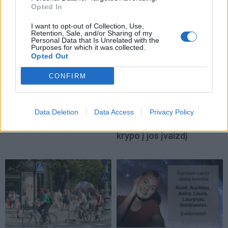
Opted In
I want to opt-out of Collection, Use,
Retention, Sale, and/or Sharing of my
Personal Data that Is Unrelated with the
Purposes for which it was collected.
Opted Out
Žmonės
Žmonės
CONFIRM
Justinas Jarutis vedė
Inga Stumbrienė
mylimąją Urtę: pora
paviešino fotosesijos
vestuves iškėlė pajūryje
prabangioje sostinės
Data Deletion
Data Access
Privacy Policy
erdvėje kadrus: akys
krypo į jos įvaizdį