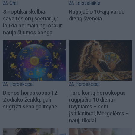
Orai
Laisvalaikis
Sinoptikai skelbia
Rugpjūčio 10-ąją vardo
savaitės orų scenarijų:
dieną švenčia
laukia permainingi orai ir
nauja šilumos banga
Horoskopai
Horoskopai
Dienos horoskopas 12
Taro kortų horoskopas
Zodiako ženklų: gali
rugpjūčio 10 dienai:
sugrįžti sena galimybė
Dvyniams – seni
įsitikinimai, Mergelėms –
nauji tikslai