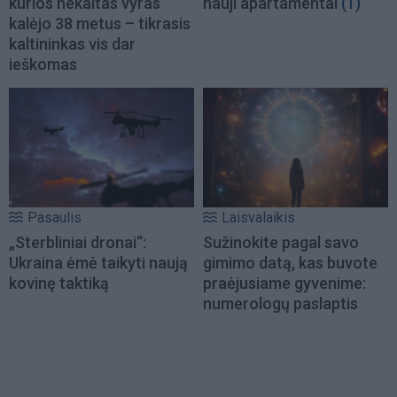
kurios nekaltas vyras
nauji apartamentai
(1)
kalėjo 38 metus – tikrasis
kaltininkas vis dar
ieškomas
Pasaulis
Laisvalaikis
„Sterbliniai dronai“:
Sužinokite pagal savo
Ukraina ėmė taikyti naują
gimimo datą, kas buvote
kovinę taktiką
praėjusiame gyvenime:
numerologų paslaptis