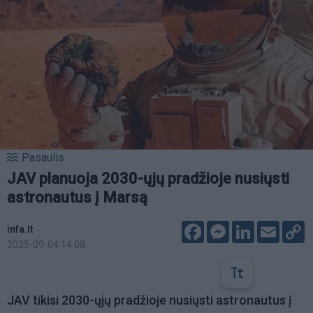
Pasaulis
JAV planuoja 2030-ųjų pradžioje nusiųsti
astronautus į Marsą
Facebook
Messenger
LinkedIn
Email
C
infa.lt
L
2025-09-04 14:08
JAV tikisi 2030-ųjų pradžioje nusiųsti astronautus į