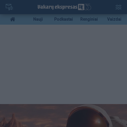
Pereiti
į
pagrindinį
Mobile
Nauji
Podkastai
Renginiai
Vaizdai
turinį
menu
bottom