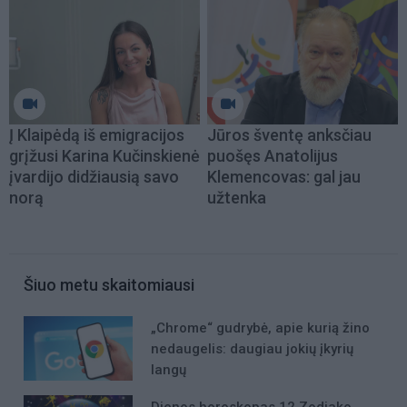
Į Klaipėdą iš emigracijos
Jūros šventę anksčiau
grįžusi Karina Kučinskienė
puošęs Anatolijus
įvardijo didžiausią savo
Klemencovas: gal jau
norą
užtenka
Šiuo metu skaitomiausi
„Chrome“ gudrybė, apie kurią žino
nedaugelis: daugiau jokių įkyrių
langų
Dienos horoskopas 12 Zodiako