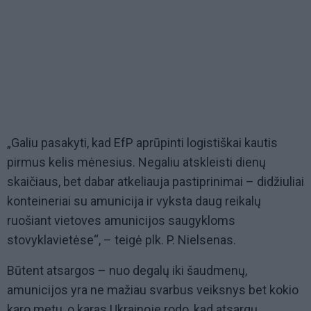
„Galiu pasakyti, kad EfP aprūpinti logistiškai kautis
pirmus kelis mėnesius. Negaliu atskleisti dienų
skaičiaus, bet dabar atkeliauja pastiprinimai – didžiuliai
konteineriai su amunicija ir vyksta daug reikalų
ruošiant vietoves amunicijos saugykloms
stovyklavietėse“, – teigė plk. P. Nielsenas.
Būtent atsargos – nuo degalų iki šaudmenų,
amunicijos yra ne mažiau svarbus veiksnys bet kokio
karo metu, o karas Ukrainoje rodo, kad atsargų