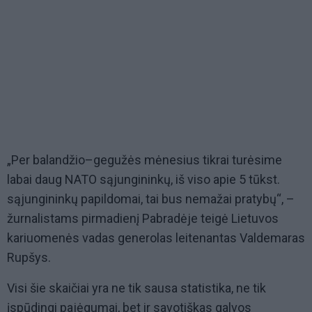
„Per balandžio–gegužės mėnesius tikrai turėsime
labai daug NATO sąjungininkų, iš viso apie 5 tūkst.
sąjungininkų papildomai, tai bus nemažai pratybų“, –
žurnalistams pirmadienį Pabradėje teigė Lietuvos
kariuomenės vadas generolas leitenantas Valdemaras
Rupšys.
Visi šie skaičiai yra ne tik sausa statistika, ne tik
įspūdingi pajėgumai, bet ir savotiškas galvos