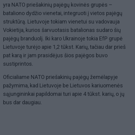
yra NATO priešakinių pajėgų kovinės grupės –
bataliono dydžio vienetai, integruoti į vietos pajėgų
struktūrą. Lietuvoje tokiam vienetui su vadovauja
Vokietija, kurios šarvuotasis batalionas sudaro šių
pajėgų branduolį. Iki karo Ukrainoje tokia EfP grupė
Lietuvoje turėjo apie 1,2 tūkst. Karių, tačiau dar prieš
pat karą ir jam prasidėjus šios pajėgos buvo
sustiprintos.
Oficialiame NATO priešakinių pajėgų žemėlapyje
pažymima, kad Lietuvoje be Lietuvos kariuomenės
sąjungininkai papildomai turi apie 4 tūkst. karių, o jų
bus dar daugiau.