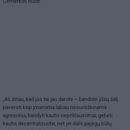
Čemerkos nuotr.
„Aš žinau, kad jūs tai jau darote – bandote jūsų šalį
paversti kaip įmanoma labiau nesuvirškinama
agresoriui, bandyti kautis nepriklausomai, gebėti
kautis decentralizuotai, net jei dalis pajėgų būtų