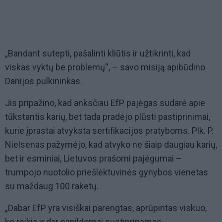
„Bandant sutepti, pašalinti kliūtis ir užtikrinti, kad
viskas vyktų be problemų“, – savo misiją apibūdino
Danijos pulkininkas.
Jis pripažino, kad anksčiau EfP pajėgas sudarė apie
tūkstantis karių, bet tada pradėjo plūsti pastiprinimai,
kurie įprastai atvyksta sertifikacijos pratyboms. Plk. P.
Nielsenas pažymėjo, kad atvyko ne šiaip daugiau karių,
bet ir esminiai, Lietuvos prašomi pajėgumai –
trumpojo nuotolio priešlėktuvinės gynybos vienetas
su maždaug 100 raketų.
„Dabar EfP yra visiškai parengtas, aprūpintas viskuo,
ko reikia ir dar papildomai sustiprinamas