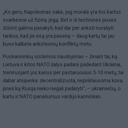
„Ko gero, Napoleonas sakė, jog moralė yra tris kartus
svarbesnė už fizinę jėgą. Bet ir iš techninės pusės
žiūrint galima pasakyti, kad dar per anksti nurašyti
tankus, kad jie esą yra pasenę – daug kartų tai jau
buvo kalbėta ankstesnių konfliktų metu.
Puskarininkių sistemos naudojimas – žinant tai, ką
Lietuva ir kitos NATO šalys padarė padedant Ukrainai,
treniruojant jos karius per pastaruosius 5-10 metų, tai
dabar atsiperka: decentralizuota, nepriklausoma kova,
prieš ką Rusija nieko negali padaryti“, – ukrainiečių, o
kartu ir NATO panašumus vardijo karininkas.