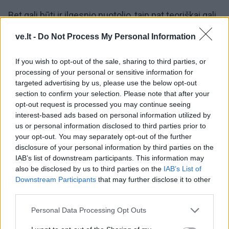
„Bet gali būti ir ilgesnio nuotolio, taip pat teoriškai gali
būti perkeltos ir priešraketinės gynybos sistemos“, –
ve.lt -
Do Not Process My Personal Information
pažymėjo jis. Išties, Vokietijos žiniasklaidoje jau
pasirodė informacija, kad į Baltijos šalis artimiausiu
If you wish to opt-out of the sale, sharing to third parties, or
metu gali būti perkelta ir tolimojo nuotolio
processing of your personal or sensitive information for
targeted advertising by us, please use the below opt-out
priešlėktuvinė „Patriot PAC2“ arba priešraketinė
section to confirm your selection. Please note that after your
„Patriot PAC3“ baterija.
opt-out request is processed you may continue seeing
interest-based ads based on personal information utilized by
Tokias Vokietija jau yra dislokavusi Slovakijoje.
us or personal information disclosed to third parties prior to
your opt-out. You may separately opt-out of the further
Viskas tam, kad Rusija būtų atgrasyta, o jei prireiktų –
disclosure of your personal information by third parties on the
IAB’s list of downstream participants. This information may
Baltijos šalys būtų ginamos nuo pirmos minutės. Bet
also be disclosed by us to third parties on the
IAB’s List of
kaip tai vyktų?
Downstream Participants
that may further disclose it to other
third parties.
Personal Data Processing Opt Outs