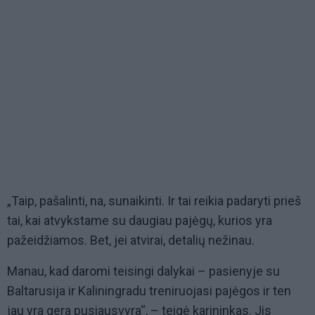
„Taip, pašalinti, na, sunaikinti. Ir tai reikia padaryti prieš
tai, kai atvykstame su daugiau pajėgų, kurios yra
pažeidžiamos. Bet, jei atvirai, detalių nežinau.
Manau, kad daromi teisingi dalykai – pasienyje su
Baltarusija ir Kaliningradu treniruojasi pajėgos ir ten
jau yra gera pusiausvyra“, – teigė karininkas. Jis