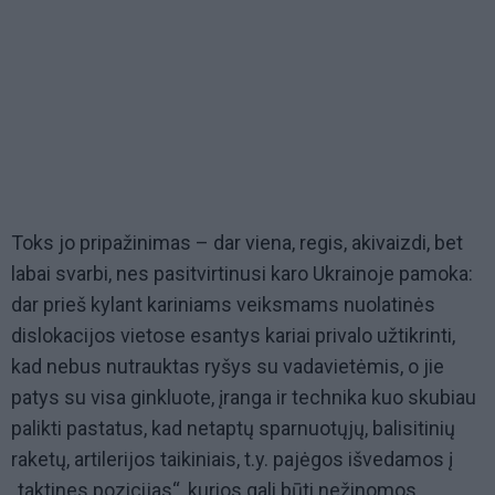
Toks jo pripažinimas – dar viena, regis, akivaizdi, bet
labai svarbi, nes pasitvirtinusi karo Ukrainoje pamoka:
dar prieš kylant kariniams veiksmams nuolatinės
dislokacijos vietose esantys kariai privalo užtikrinti,
kad nebus nutrauktas ryšys su vadavietėmis, o jie
patys su visa ginkluote, įranga ir technika kuo skubiau
palikti pastatus, kad netaptų sparnuotųjų, balisitinių
raketų, artilerijos taikiniais, t.y. pajėgos išvedamos į
„taktines pozicijas“, kurios gali būti nežinomos