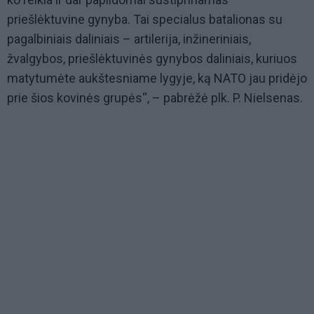
priešlėktuvine gynyba. Tai specialus batalionas su
pagalbiniais daliniais – artilerija, inžineriniais,
žvalgybos, priešlėktuvinės gynybos daliniais, kuriuos
matytumėte aukštesniame lygyje, ką NATO jau pridėjo
prie šios kovinės grupės“, – pabrėžė plk. P. Nielsenas.