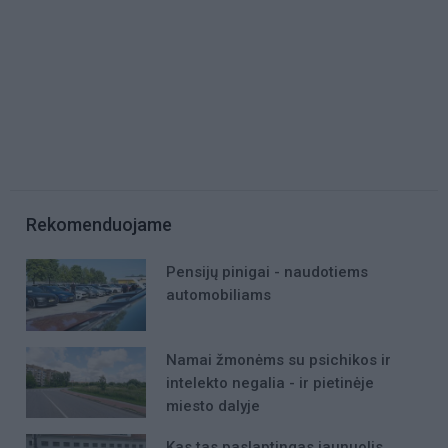
Rekomenduojame
Pensijų pinigai - naudotiems
automobiliams
Namai žmonėms su psichikos ir
intelekto negalia - ir pietinėje
miesto dalyje
Kas tas paslaptingas jaunuolis,