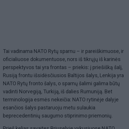
Tai vadinama NATO Rytų sparnu – ir pareiškimuose, ir
oficialiuose dokumentuose, nors iš tikrųjų iš karinės
perspektyvos tai yra frontas – priekis: į priešišką šalį,
Rusiją frontu išsidėsčiusios Baltijos šalys, Lenkija yra
NATO Rytų fronto šalys, o sparnų šalimi galima būtų
vadinti Norvegiją, Turkiją, iš dalies Rumuniją. Bet
terminologija esmės nekeičia: NATO rytinėje dalyje
esančios šalys pastaruoju metu sulaukia
beprecedentinių saugumo stiprinimo priemonių.
Prieš kelias savaites Briuselyje vykusiuose NATO