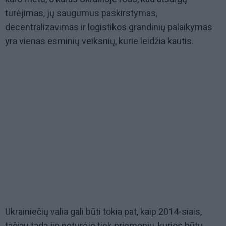
turėjimas, jų saugumus paskirstymas,
decentralizavimas ir logistikos grandinių palaikymas
yra vienas esminių veiksnių, kurie leidžia kautis.
Ukrainiečių valia gali būti tokia pat, kaip 2014-siais,
tačiau tada jie neturėjo tiek priemonių, kurios būtų