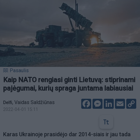
Pasaulis
Kaip NATO rengiasi ginti Lietuvą: stiprinami
pajėgumai, kurių spraga juntama labiausiai
Facebook
Messenger
LinkedIn
Email
C
,
Vaidas Saldžiūnas
Delfi
L
2022-04-01 15:11
Karas Ukrainoje prasidėjo dar 2014-siais ir jau tada