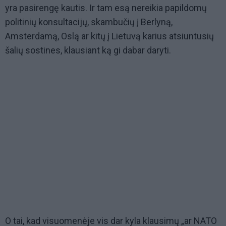
yra pasirengę kautis. Ir tam esą nereikia papildomų
politinių konsultacijų, skambučių į Berlyną,
Amsterdamą, Oslą ar kitų į Lietuvą karius atsiuntusių
šalių sostines, klausiant ką gi dabar daryti.
O tai, kad visuomenėje vis dar kyla klausimų „ar NATO