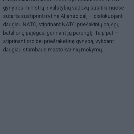
gynybos ministrų ir valstybių vadovų susitikimuose
sutarta sustiprinti rytinę Aljanso dalį – dislokuojant
daugiau NATO, stiprinant NATO priešakinių pajėgų
batalionų pajėgas, gerinant jų parengtį. Taip pat –
stiprinant oro bei priešraketinę gynybą, vykdant
daugiau stambaus masto karinių mokymų.