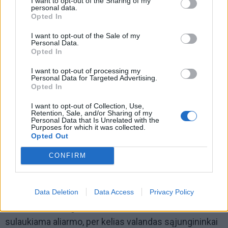
I want to opt-out of the Sharing of my
personal data.
Opted In
I want to opt-out of the Sale of my
Personal Data.
Opted In
I want to opt-out of processing my
Personal Data for Targeted Advertising.
Opted In
I want to opt-out of Collection, Use,
Retention, Sale, and/or Sharing of my
Kilus karui visi kaunasi drauge
Personal Data that Is Unrelated with the
Purposes for which it was collected.
Plk. P. Nielsenas patikino, kad visos procedūros yra
Opted Out
labai aiškios ir nedviprasmiškos: jei reikėtų kautis čia ir
CONFIRM
dabar, Trijų muškietininkų principas – vienas už visus,
visi už vieną – veiktų labai paprastai: NATO priešakinių
Data Deletion
Data Access
Privacy Policy
pajėgų batalionas yra tiesiogiai pavaldus Lietuvos
kariuomenės brigadai „Geležinis vilkas“ ir vos tik
sulaukiama aliarmo, per kelias valandas sąjungininkai