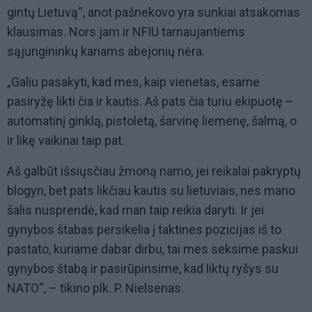
gintų Lietuvą“, anot pašnekovo yra sunkiai atsakomas
klausimas. Nors jam ir NFIU tarnaujantiems
sąjungininkų kariams abejonių nėra.
„Galiu pasakyti, kad mes, kaip vienetas, esame
pasiryžę likti čia ir kautis. Aš pats čia turiu ekipuotę –
automatinį ginklą, pistoletą, šarvinę liemenę, šalmą, o
ir likę vaikinai taip pat.
Aš galbūt išsiųsčiau žmoną namo, jei reikalai pakryptų
blogyn, bet pats likčiau kautis su lietuviais, nes mano
šalis nusprendė, kad man taip reikia daryti. Ir jei
gynybos štabas persikelia į taktines pozicijas iš to
pastato, kuriame dabar dirbu, tai mes seksime paskui
gynybos štabą ir pasirūpinsime, kad liktų ryšys su
NATO“, – tikino plk. P. Nielsenas.