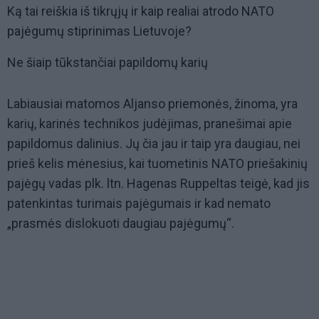
Ką tai reiškia iš tikrųjų ir kaip realiai atrodo NATO
pajėgumų stiprinimas Lietuvoje?
Ne šiaip tūkstančiai papildomų karių
Labiausiai matomos Aljanso priemonės, žinoma, yra
karių, karinės technikos judėjimas, pranešimai apie
papildomus dalinius. Jų čia jau ir taip yra daugiau, nei
prieš kelis mėnesius, kai tuometinis NATO priešakinių
pajėgų vadas plk. ltn. Hagenas Ruppeltas teigė, kad jis
patenkintas turimais pajėgumais ir kad nemato
„prasmės dislokuoti daugiau pajėgumų“.