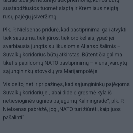
sustabdžiusios tuomet slaptą ir Kremliaus neigtą
rusų pajėgų įsiveržimą.
Plk. P. Nielsenas pridūrė, kad pastiprinimai gali atvykti
tiek sausuma, tiek jūros, tiek oro keliais, ypač jei
svarbiausia jungtis su likusiomis Aljanso šalimis –
Suvalkų koridorius būtų atkirstas. Būtent čia galima
tikėtis papildomų NATO pastiprinimų – viena įvardytų
sąjungininkų stovyklų yra Marijampolėje.
Vis dėlto, net ir pripažinęs, kad sąjungininkų pajėgoms
Suvalkų koridoriuje „labai didelė grėsmė kyla iš
netiesioginės ugnies pajėgumų Kaliningrade“, plk. P.
Nielsenas pabrėžė, jog „NATO turi žiūrėti, kaip juos
pašalinti“.