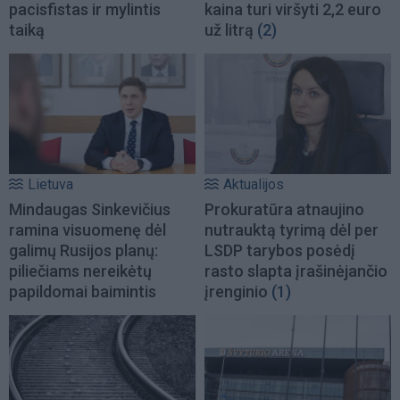
pacisfistas ir mylintis
kaina turi viršyti 2,2 euro
taiką
už litrą
(2)
Lietuva
Aktualijos
Mindaugas Sinkevičius
Prokuratūra atnaujino
ramina visuomenę dėl
nutrauktą tyrimą dėl per
galimų Rusijos planų:
LSDP tarybos posėdį
piliečiams nereikėtų
rasto slapta įrašinėjančio
papildomai baimintis
įrenginio
(1)