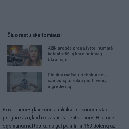
Šiuo metu skaitomiausi
Aiškiaregės pranašystė: numatė
katastrofišką karo pabaigą
Ukrainoje
Plaukai mažiau riebaluosis: į
šampūną tereikia įberti vieną
ingredientą
Kovo mėnesį kai kurie analitikai ir ekonomistai
prognozavo, kad iki vasaros neatsidarius Hormūzo
sąsiauriui naftos kaina gal pakilti iki 150 dolerių už