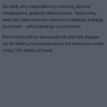
Šia naktį JAV, reaguodamos į numuštą „Apache“
sraigtasparnį, apšaudė taikinius Irane. Tačiau rinkų
reakcija į tokius karinius veiksmus ir paliaubų pabaigą
buvo kukli – nafta pabrango vos procentu.
Brent rūšies naftos kaina siekia tik šiek tiek daugiau
nei 90 dolerių, nors pastaruosius tris mėnesius nuolat
viršijo 100 dolerių už barelį.