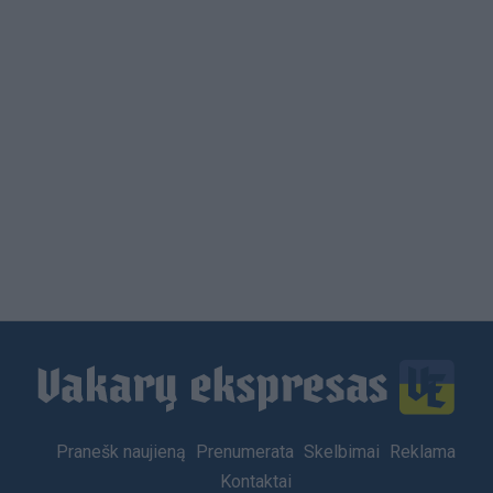
Load
More
Footer
Pranešk naujieną
Prenumerata
Skelbimai
Reklama
menu
Kontaktai