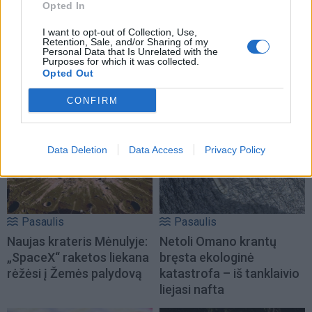
Opted In
I want to opt-out of Collection, Use,
Pasaulis
Pasaulis
Retention, Sale, and/or Sharing of my
Personal Data that Is Unrelated with the
Dingus elektrai ryšių
Ukrainos pareigūnas:
Purposes for which it was collected.
centre, didelėje Anglijos
dabar – iš tiesų bloga
Opted Out
dalyje sutriko geležinkelių
padėtis
eismas
CONFIRM
Data Deletion
Data Access
Privacy Policy
Pasaulis
Pasaulis
Naujas krateris Mėnulyje:
Netoli Omano krantų
„SpaceX“ raketos liekana
bręsta ekologinė
rėžėsi į Žemės palydovą
katastrofa – iš tanklaivio
liejasi nafta