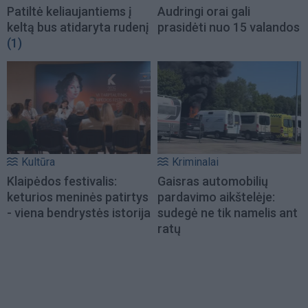
Patiltė keliaujantiems į
Audringi orai gali
keltą bus atidaryta rudenį
prasidėti nuo 15 valandos
(1)
Kultūra
Kriminalai
Klaipėdos festivalis:
Gaisras automobilių
keturios meninės patirtys
pardavimo aikštelėje:
- viena bendrystės istorija
sudegė ne tik namelis ant
ratų