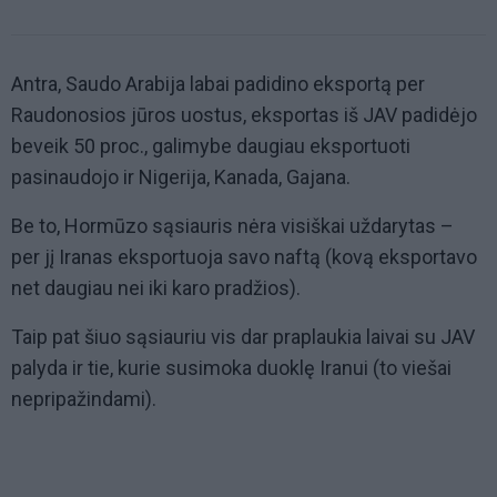
Antra, Saudo Arabija labai padidino eksportą per
Raudonosios jūros uostus, eksportas iš JAV padidėjo
beveik 50 proc., galimybe daugiau eksportuoti
pasinaudojo ir Nigerija, Kanada, Gajana.
Be to, Hormūzo sąsiauris nėra visiškai uždarytas –
per jį Iranas eksportuoja savo naftą (kovą eksportavo
net daugiau nei iki karo pradžios).
Taip pat šiuo sąsiauriu vis dar praplaukia laivai su JAV
palyda ir tie, kurie susimoka duoklę Iranui (to viešai
nepripažindami).