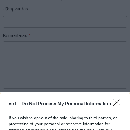
Jūsų vardas
Komentaras
This site is protected by
Sutinku su
taisyklėmis
reCAPTCHA and the Google
ve.lt -
Do Not Process My Personal Information
Privacy Policy
and
Terms of
Service
apply.
If you wish to opt-out of the sale, sharing to third parties, or
processing of your personal or sensitive information for