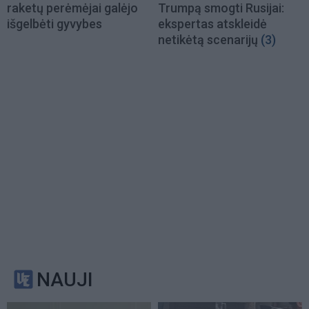
raketų perėmėjai galėjo
Trumpą smogti Rusijai:
išgelbėti gyvybes
ekspertas atskleidė
netikėtą scenarijų
(3)
NAUJI