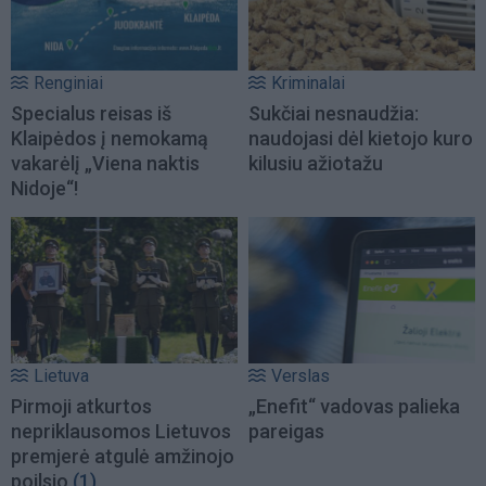
Renginiai
Kriminalai
Specialus reisas iš
Sukčiai nesnaudžia:
Klaipėdos į nemokamą
naudojasi dėl kietojo kuro
vakarėlį „Viena naktis
kilusiu ažiotažu
Nidoje“!
Lietuva
Verslas
Pirmoji atkurtos
„Enefit“ vadovas palieka
nepriklausomos Lietuvos
pareigas
premjerė atgulė amžinojo
poilsio
(1)