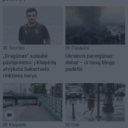
Sportas
Pasaulis
„Dragūnas“ sulaukė
Ukrainos pareigūnas:
pastiprinimo: į Klaipėdą
dabar – iš tiesų bloga
atvyksta Sakartvelo
padėtis
rinktinės narys
Klaipėda
Orai