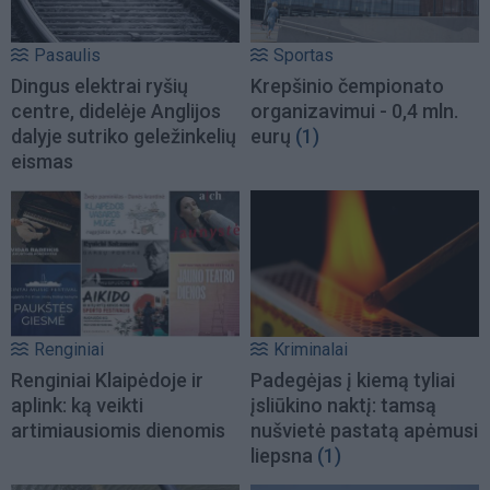
Pasaulis
Sportas
Dingus elektrai ryšių
Krepšinio čempionato
centre, didelėje Anglijos
organizavimui - 0,4 mln.
dalyje sutriko geležinkelių
eurų
(1)
eismas
Renginiai
Kriminalai
Renginiai Klaipėdoje ir
Padegėjas į kiemą tyliai
aplink: ką veikti
įsliūkino naktį: tamsą
artimiausiomis dienomis
nušvietė pastatą apėmusi
liepsna
(1)