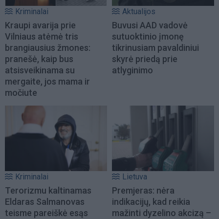
Kriminalai
Aktualijos
Kraupi avarija prie
Buvusi AAD vadovė
Vilniaus atėmė tris
sutuoktinio įmonę
brangiausius žmones:
tikrinusiam pavaldiniui
pranešė, kaip bus
skyrė priedą prie
atsisveikinama su
atlyginimo
mergaite, jos mama ir
močiute
Kriminalai
Lietuva
Terorizmu kaltinamas
Premjeras: nėra
Eldaras Salmanovas
indikacijų, kad reikia
teisme pareiškė esąs
mažinti dyzelino akcizą –