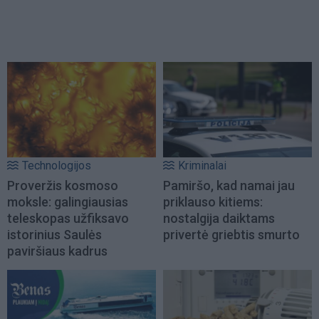
Technologijos
Kriminalai
Proveržis kosmoso
Pamiršo, kad namai jau
moksle: galingiausias
priklauso kitiems:
teleskopas užfiksavo
nostalgija daiktams
istorinius Saulės
privertė griebtis smurto
paviršiaus kadrus