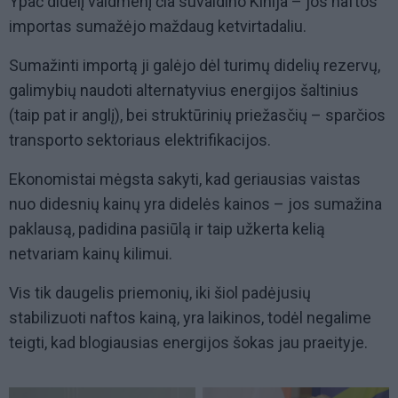
Ypač didelį vaidmenį čia suvaidino Kinija – jos naftos
importas sumažėjo maždaug ketvirtadaliu.
Sumažinti importą ji galėjo dėl turimų didelių rezervų,
galimybių naudoti alternatyvius energijos šaltinius
(taip pat ir anglį), bei struktūrinių priežasčių – sparčios
transporto sektoriaus elektrifikacijos.
Ekonomistai mėgsta sakyti, kad geriausias vaistas
nuo didesnių kainų yra didelės kainos – jos sumažina
paklausą, padidina pasiūlą ir taip užkerta kelią
netvariam kainų kilimui.
Vis tik daugelis priemonių, iki šiol padėjusių
stabilizuoti naftos kainą, yra laikinos, todėl negalime
teigti, kad blogiausias energijos šokas jau praeityje.