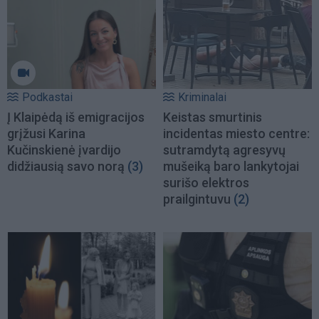
Podkastai
Kriminalai
Į Klaipėdą iš emigracijos
Keistas smurtinis
grįžusi Karina
incidentas miesto centre:
Kučinskienė įvardijo
sutramdytą agresyvų
didžiausią savo norą
(3)
mušeiką baro lankytojai
surišo elektros
prailgintuvu
(2)