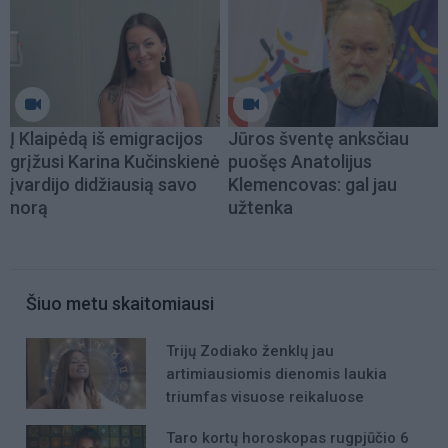
Į Klaipėdą iš emigracijos
Jūros šventę anksčiau
grįžusi Karina Kučinskienė
puošęs Anatolijus
įvardijo didžiausią savo
Klemencovas: gal jau
norą
užtenka
Šiuo metu skaitomiausi
Trijų Zodiako ženklų jau
artimiausiomis dienomis laukia
triumfas visuose reikaluose
Taro kortų horoskopas rugpjūčio 6