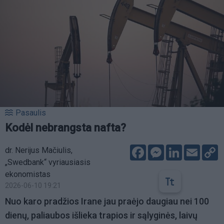
Pasaulis
Kodėl nebrangsta nafta?
Facebook
Messenger
LinkedIn
Email
C
dr. Nerijus Mačiulis,
L
„Swedbank“ vyriausiasis
ekonomistas
2026-06-10 19:21
Nuo karo pradžios Irane jau praėjo daugiau nei 100
dienų, paliaubos išlieka trapios ir sąlyginės, laivų