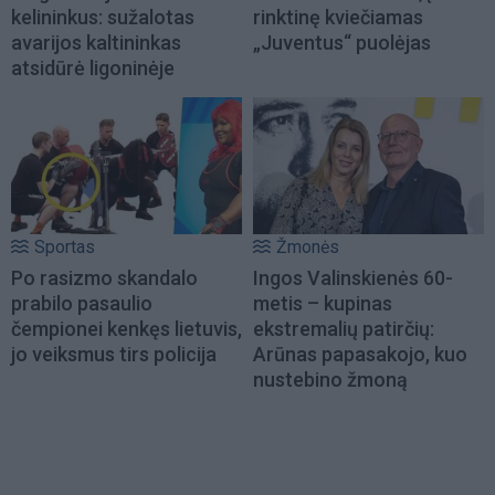
kelininkus: sužalotas
rinktinę kviečiamas
avarijos kaltininkas
„Juventus“ puolėjas
atsidūrė ligoninėje
Sportas
Žmonės
Po rasizmo skandalo
Ingos Valinskienės 60-
prabilo pasaulio
metis – kupinas
čempionei kenkęs lietuvis,
ekstremalių patirčių:
jo veiksmus tirs policija
Arūnas papasakojo, kuo
nustebino žmoną