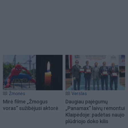
Žmonės
Verslas
Mirė filme „Žmogus
Daugiau pajėgumų
voras“ sužibėjusi aktorė
„Panamax“ laivų remontui
Klaipėdoje: padėtas naujo
plūdriojo doko kilis