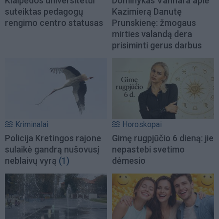
Klaipėdos universitetui
Dominykas Vanhara apie
suteiktas pedagogų
Kazimierą Danutę
rengimo centro statusas
Prunskienę: žmogaus
mirties valandą dera
prisiminti gerus darbus
Kriminalai
Horoskopai
Policija Kretingos rajone
Gimę rugpjūčio 6 dieną: jie
sulaikė gandrą nušovusį
nepastebi svetimo
neblaivų vyrą
(1)
dėmesio