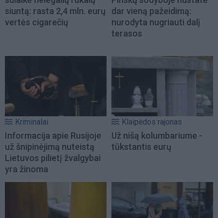
siuntą: rasta 2,4 mln. eurų
dar vieną pažeidimą:
vertės cigarečių
nurodyta nugriauti dalį
terasos
Kriminalai
Klaipėdos rajonas
Informacija apie Rusijoje
Už nišą kolumbariume -
už šnipinėjimą nuteistą
tūkstantis eurų
Lietuvos pilietį žvalgybai
yra žinoma