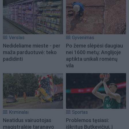
Verslas
Gyvenimas
Nedideliame mieste - per
Po žeme slėpėsi daugiau
maža parduotuvė: teko
nei 1600 metų: Anglijoje
padidinti
aptikta unikali romėnų
vila
Kriminalai
Sportas
Neatidus vairuotojas
Problemos tęsiasi:
magistralėje taranavo
iškritus Butkevičiui, į