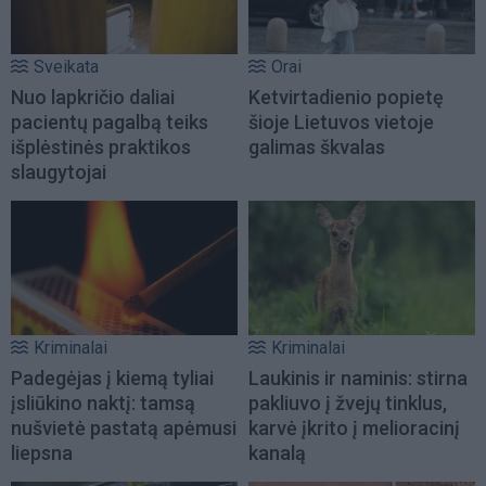
Sveikata
Orai
Nuo lapkričio daliai
Ketvirtadienio popietę
pacientų pagalbą teiks
šioje Lietuvos vietoje
išplėstinės praktikos
galimas škvalas
slaugytojai
Kriminalai
Kriminalai
Padegėjas į kiemą tyliai
Laukinis ir naminis: stirna
įsliūkino naktį: tamsą
pakliuvo į žvejų tinklus,
nušvietė pastatą apėmusi
karvė įkrito į melioracinį
liepsna
kanalą