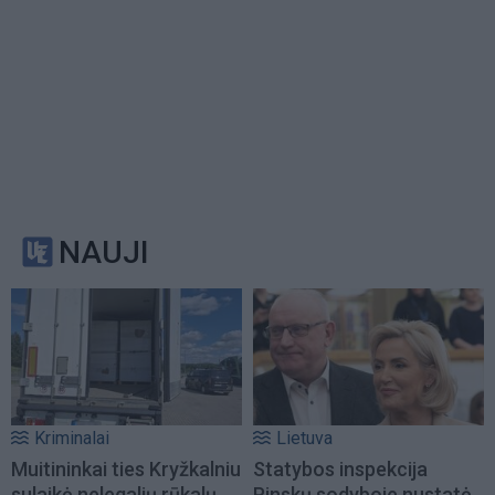
NAUJI
Kriminalai
Lietuva
Muitininkai ties Kryžkalniu
Statybos inspekcija
sulaikė nelegalių rūkalų
Pinskų sodyboje nustatė