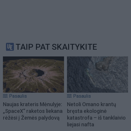
TAIP PAT SKAITYKITE
Pasaulis
Pasaulis
Naujas krateris Mėnulyje:
Netoli Omano krantų
„SpaceX“ raketos liekana
bręsta ekologinė
rėžėsi į Žemės palydovą
katastrofa – iš tanklaivio
liejasi nafta