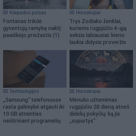
Klaipėdos pulsas
Horoskopai
Fontanas trikdė
Trys Zodiako ženklai,
gyventojų ramybę naktį:
kuriems rugpjūčio 6-ąją
paaiškėjo priežastis
(1)
seksis labiausiai: kieno
laukia didysis proveržis
Technologijos
Horoskopai
„Samsung“ telefonuose
Mėnulio užtemimas
rasta galimybė atgauti iki
rugpjūčio 28 dieną atneš
10 GB atminties
didelių pokyčių: ką jis
neištrinant programėlių
„supurtys“