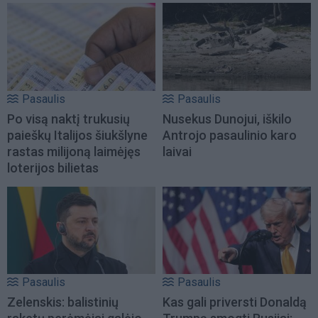
Pasaulis
Pasaulis
Po visą naktį trukusių
Nusekus Dunojui, iškilo
paieškų Italijos šiukšlyne
Antrojo pasaulinio karo
rastas milijoną laimėjęs
laivai
loterijos bilietas
Pasaulis
Pasaulis
Zelenskis: balistinių
Kas gali priversti Donaldą