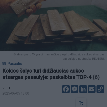
© atsargas. JAV yra pirmaujančios pagal didžiausius aukso atsargas
pasaulyje / nuotrauka REUTERS
Pasaulis
Kokios šalys turi didžiausias aukso
atsargas pasaulyje: paskelbtas TOP-4
(6)
Facebook
Messenger
LinkedIn
Email
C
VE.LT
L
2025-06-05 13:00