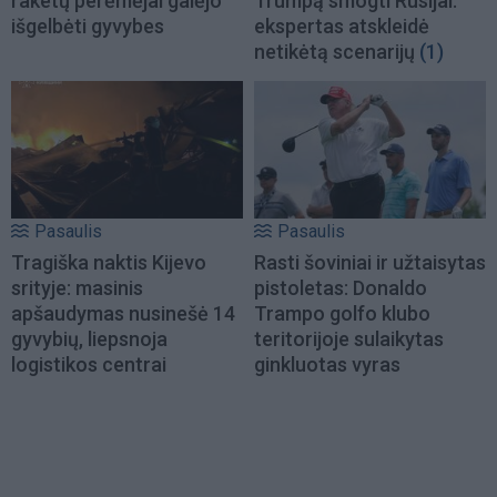
raketų perėmėjai galėjo
Trumpą smogti Rusijai:
išgelbėti gyvybes
ekspertas atskleidė
netikėtą scenarijų
(1)
Pasaulis
Pasaulis
Tragiška naktis Kijevo
Rasti šoviniai ir užtaisytas
srityje: masinis
pistoletas: Donaldo
apšaudymas nusinešė 14
Trampo golfo klubo
gyvybių, liepsnoja
teritorijoje sulaikytas
logistikos centrai
ginkluotas vyras