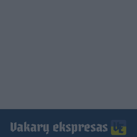
Load
More