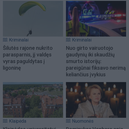
Kriminalai
Kriminalai
Šilutės rajone nukrito
Nuo girto vairuotojo
parasparnis, jį valdęs
gaudynių iki skaudžių
vyras paguldytas į
smurto istorijų:
ligoninę
pareigūnai fiksavo nerimą
keliančius įvykius
Klaipėda
Nuomonės