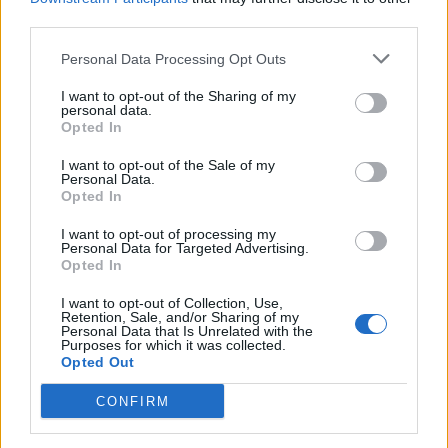
third parties.
Personal Data Processing Opt Outs
I want to opt-out of the Sharing of my
Raktažodžiai
auksas
šalys
atsargos
personal data.
Opted In
I want to opt-out of the Sale of my
Personal Data.
Komentarai
Opted In
I want to opt-out of processing my
Personal Data for Targeted Advertising.
Opted In
Rašyti komentarą
I want to opt-out of Collection, Use,
Retention, Sale, and/or Sharing of my
Jūsų vardas
Personal Data that Is Unrelated with the
Purposes for which it was collected.
Opted Out
CONFIRM
Komentaras