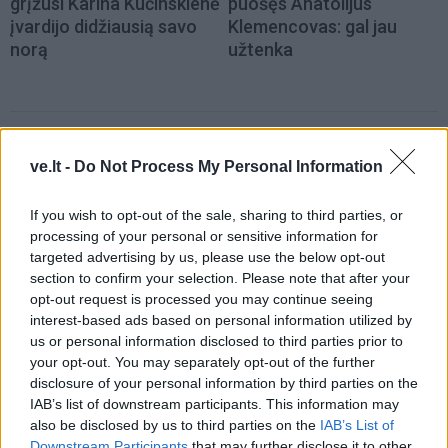
grįžusi Karina Kučinskienė
puošęs Anatolijus
įvardijo didžiausią savo
Klemencovas: gal jau
norą
užtenka
Šiuo metu skaitomiausi
ve.lt -
Do Not Process My Personal Information
Trijų Zodiako ženklų jau
artimiausiomis dienomis laukia
If you wish to opt-out of the sale, sharing to third parties, or
processing of your personal or sensitive information for
triumfas visuose reikaluose
targeted advertising by us, please use the below opt-out
section to confirm your selection. Please note that after your
Šie Zodiako ženklai pagaliau
opt-out request is processed you may continue seeing
pasieks proveržį, kurio taip ilgai
interest-based ads based on personal information utilized by
laukė
us or personal information disclosed to third parties prior to
your opt-out. You may separately opt-out of the further
Dienos horoskopas 12 Zodiako
disclosure of your personal information by third parties on the
ženklų: svarbu neperžengti savo
IAB’s list of downstream participants. This information may
galimybių ribos
also be disclosed by us to third parties on the
IAB’s List of
Downstream Participants
that may further disclose it to other