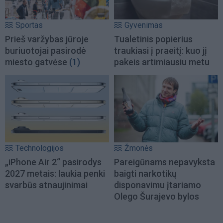
Sportas
Gyvenimas
Prieš varžybas jūroje
Tualetinis popierius
buriuotojai pasirodė
traukiasi į praeitį: kuo jį
miesto gatvėse
(1)
pakeis artimiausiu metu
Technologijos
Žmonės
„iPhone Air 2“ pasirodys
Pareigūnams nepavyksta
2027 metais: laukia penki
baigti narkotikų
svarbūs atnaujinimai
disponavimu įtariamo
Olego Šurajevo bylos