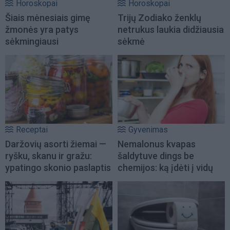
Horoskopai
Horoskopai
Šiais mėnesiais gimę
Trijų Zodiako ženklų
žmonės yra patys
netrukus laukia didžiausia
sėkmingiausi
sėkmė
Receptai
Gyvenimas
Daržovių asorti žiemai —
Nemalonus kvapas
ryšku, skanu ir gražu:
šaldytuve dings be
ypatingo skonio paslaptis
chemijos: ką įdėti į vidų