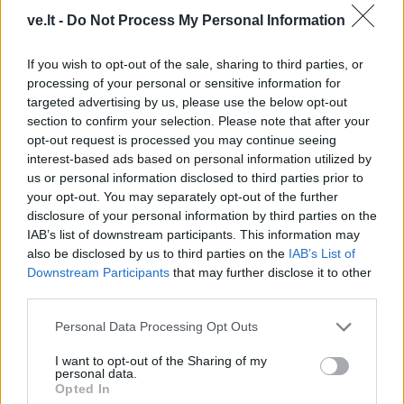
JK vairuotojai kasdien
Sausra Anglijoje:
ve.lt -
Do Not Process My Personal Information
pavagia kuro už šimtus
parduotuvėse pritrūks
tūkstančių svarų
(1)
britiškų maisto produktų,
If you wish to opt-out of the sale, sharing to third parties, or
kils kainos
processing of your personal or sensitive information for
targeted advertising by us, please use the below opt-out
section to confirm your selection. Please note that after your
opt-out request is processed you may continue seeing
interest-based ads based on personal information utilized by
us or personal information disclosed to third parties prior to
your opt-out. You may separately opt-out of the further
disclosure of your personal information by third parties on the
Pasaulis
Pasaulis
IAB’s list of downstream participants. This information may
also be disclosed by us to third parties on the
IAB’s List of
Zelenskio vizitas
Dronai pastebėti virš
Downstream Participants
that may further disclose it to other
Serbijoje – pirmasis nuo
karinės bazės Vakarų
third parties.
karo pradžios: Belgrade
Vokietijoje: incidentą tiria
laukia keblūs pokalbiai
policija
Personal Data Processing Opt Outs
I want to opt-out of the Sharing of my
personal data.
Opted In