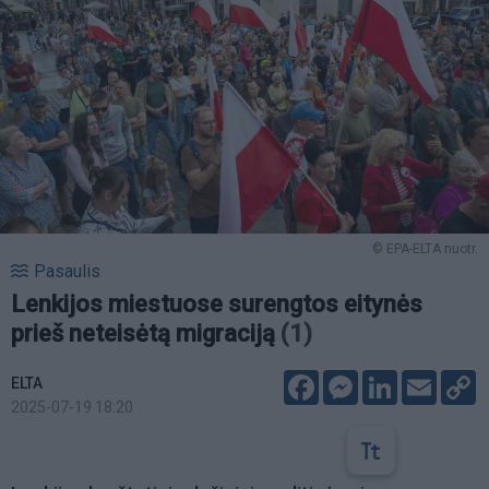
© EPA-ELTA nuotr.
Pasaulis
Lenkijos miestuose surengtos eitynės
prieš neteisėtą migraciją
(1)
Facebook
Messenger
LinkedIn
Email
C
ELTA
L
2025-07-19 18:20