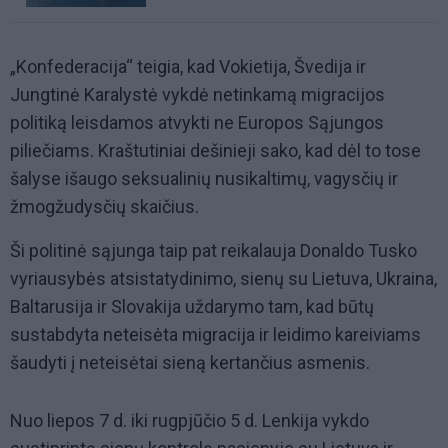
„Konfederacija“ teigia, kad Vokietija, Švedija ir
Jungtinė Karalystė vykdė netinkamą migracijos
politiką leisdamos atvykti ne Europos Sąjungos
piliečiams. Kraštutiniai dešinieji sako, kad dėl to tose
šalyse išaugo seksualinių nusikaltimų, vagysčių ir
žmogžudysčių skaičius.
Ši politinė sąjunga taip pat reikalauja Donaldo Tusko
vyriausybės atsistatydinimo, sienų su Lietuva, Ukraina,
Baltarusija ir Slovakija uždarymo tam, kad būtų
sustabdyta neteisėta migracija ir leidimo kareiviams
šaudyti į neteisėtai sieną kertančius asmenis.
Nuo liepos 7 d. iki rugpjūčio 5 d. Lenkija vykdo