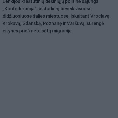
Lenkijos kraštutinių dešiniųjų politinė sąjunga
„Konfederacija“ šeštadienį beveik visuose
didžiuosiuose šalies miestuose, įskaitant Vroclavą,
Krokuvą, Gdanską, Poznanę ir Varšuvą, surengė
eitynes prieš neteisėtą migraciją.