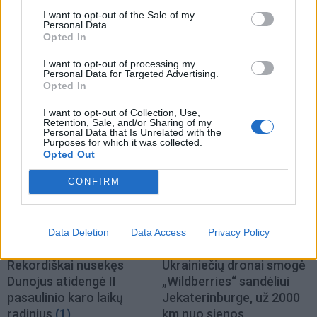
I want to opt-out of the Sale of my
Personal Data.
Opted In
Pasaulis
Pasaulis
I want to opt-out of processing my
Skaudus smūgis Rusijos
Stalino šešėlis virš
Personal Data for Targeted Advertising.
Opted In
energetikos pajamoms:
Kremliaus: kas laukia
JAV Senatas pritarė
Rusijos pasitraukus
I want to opt-out of Collection, Use,
naujam sankcijų paketui
Vladimirui Putinui
(3)
Retention, Sale, and/or Sharing of my
Personal Data that Is Unrelated with the
Purposes for which it was collected.
Opted Out
CONFIRM
Data Deletion
Data Access
Privacy Policy
Pasaulis
Pasaulis
Rekordiškai nusekęs
Ukrainiečių dronai smogė
Dunojus atidengė II
„Wildberries“ sandėliui
pasaulinio karo laikų
Jekaterinburge, už 2000
radinius
(1)
km nuo sienos