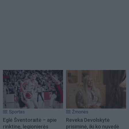
Sportas
Žmonės
Eglė Šventoraitė – apie
Reveka Devolskytė
rinktinę, legionierės
prisiminė, iki ko nuvedė