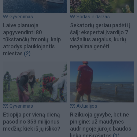
Gyvenimas
Sodas ir daržas
Laive planuoja
Sekatorių geriau padėti į
apgyvendinti 80
šalį: ekspertai įvardijo 7
tūkstančių žmonių: kaip
visžalius augalus, kurių
atrodys plaukiojantis
negalima genėti
miestas
(2)
Gyvenimas
Aktualijos
Etiopija per vieną dieną
Rizikuoja gyvybe, bet ne
pasodino 353 milijonus
pinigine: už maudynes
medžių: kiek iš jų išliko?
audringoje jūroje baudos
lieka neišrašytos
(1)