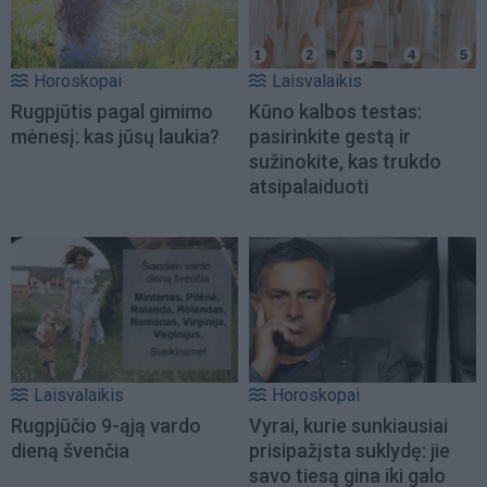
Horoskopai
Laisvalaikis
Rugpjūtis pagal gimimo
Kūno kalbos testas:
mėnesį: kas jūsų laukia?
pasirinkite gestą ir
sužinokite, kas trukdo
atsipalaiduoti
Laisvalaikis
Horoskopai
Rugpjūčio 9-ąją vardo
Vyrai, kurie sunkiausiai
dieną švenčia
prisipažįsta suklydę: jie
savo tiesą gina iki galo