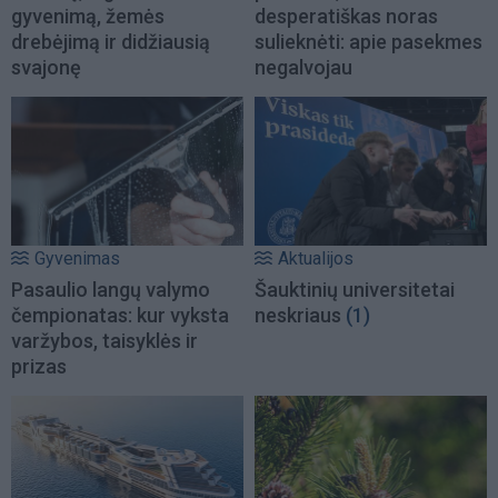
gyvenimą, žemės
desperatiškas noras
drebėjimą ir didžiausią
sulieknėti: apie pasekmes
svajonę
negalvojau
Gyvenimas
Aktualijos
Pasaulio langų valymo
Šauktinių universitetai
čempionatas: kur vyksta
neskriaus
(1)
varžybos, taisyklės ir
prizas