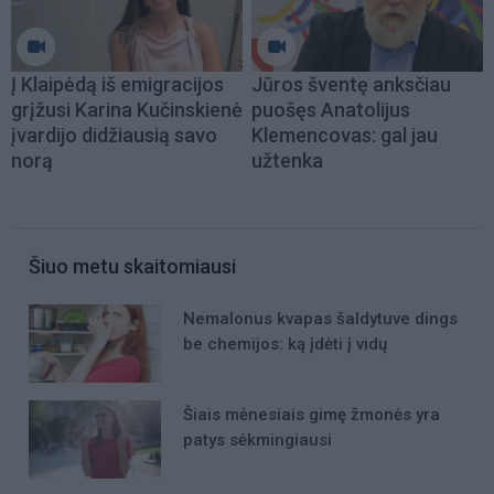
Į Klaipėdą iš emigracijos
Jūros šventę anksčiau
grįžusi Karina Kučinskienė
puošęs Anatolijus
įvardijo didžiausią savo
Klemencovas: gal jau
norą
užtenka
Šiuo metu skaitomiausi
Nemalonus kvapas šaldytuve dings
be chemijos: ką įdėti į vidų
Šiais mėnesiais gimę žmonės yra
patys sėkmingiausi