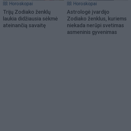
Horoskopai
Horoskopai
Trijų Zodiako ženklų
Astrologė įvardijo
laukia didžiausia sėkmė
Zodiako ženklus, kuriems
ateinančią savaitę
niekada nerūpi svetimas
asmeninis gyvenimas
Load
More