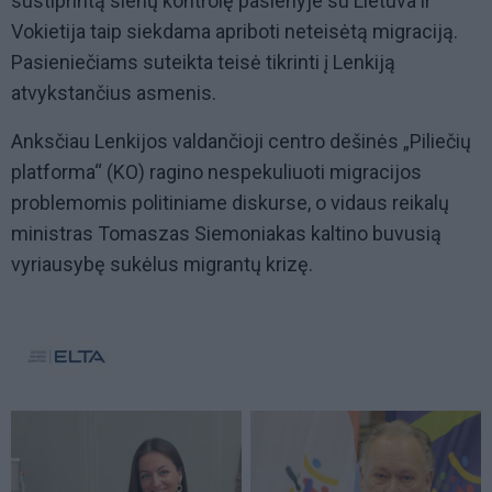
sustiprintą sienų kontrolę pasienyje su Lietuva ir
Vokietija taip siekdama apriboti neteisėtą migraciją.
Pasieniečiams suteikta teisė tikrinti į Lenkiją
atvykstančius asmenis.
Anksčiau Lenkijos valdančioji centro dešinės „Piliečių
platforma“ (KO) ragino nespekuliuoti migracijos
problemomis politiniame diskurse, o vidaus reikalų
ministras Tomaszas Siemoniakas kaltino buvusią
vyriausybę sukėlus migrantų krizę.