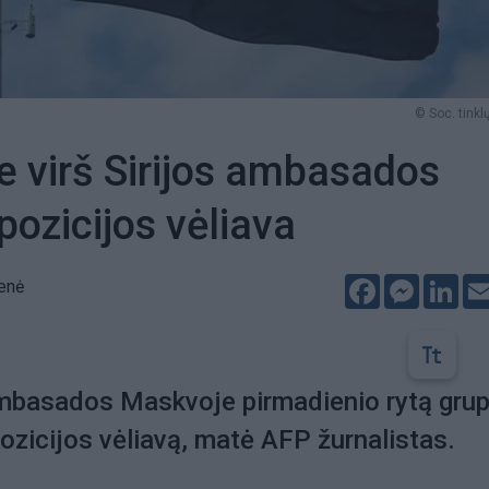
© Soc. tinklų
 virš Sirijos ambasados
pozicijos vėliava
Facebook
Messeng
Lin
ienė
 ambasados Maskvoje pirmadienio rytą gru
pozicijos vėliavą, matė AFP žurnalistas.