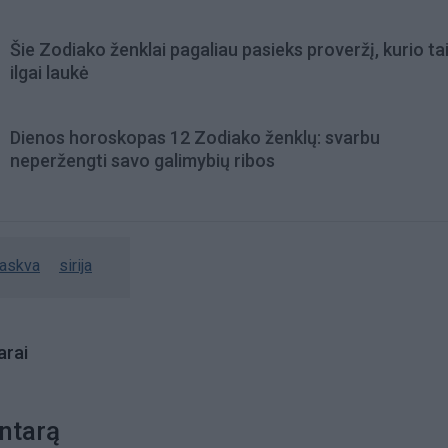
Šie Zodiako ženklai pagaliau pasieks proveržį, kurio ta
ilgai laukė
Dienos horoskopas 12 Zodiako ženklų: svarbu
neperžengti savo galimybių ribos
askva
sirija
rai
ntarą