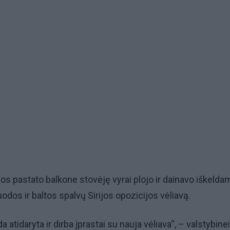
 pastato balkone stovėję vyrai plojo ir dainavo iškelda
uodos ir baltos spalvų Sirijos opozicijos vėliavą.
atidaryta ir dirba įprastai su nauja vėliava“, – valstybinei