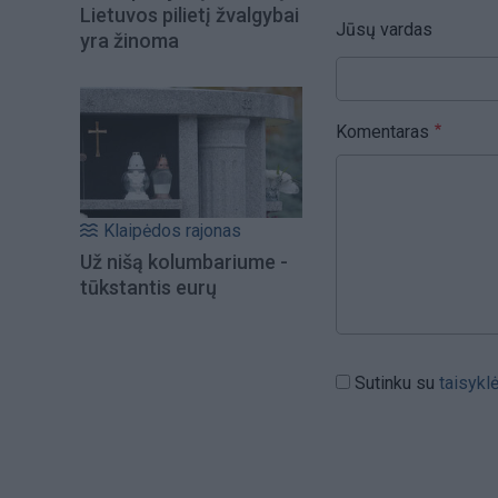
Lietuvos pilietį žvalgybai
Jūsų vardas
yra žinoma
Komentaras
Klaipėdos rajonas
Už nišą kolumbariume -
tūkstantis eurų
Sutinku su
taisykl