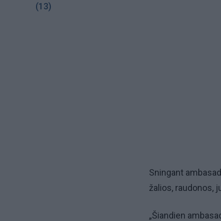
(13)
Sningant ambasados
žalios, raudonos, j
„Šiandien ambasada 