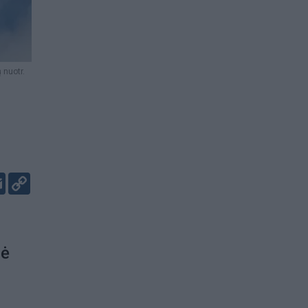
 nuotr.
er
kedIn
Email
Copy
Link
pė