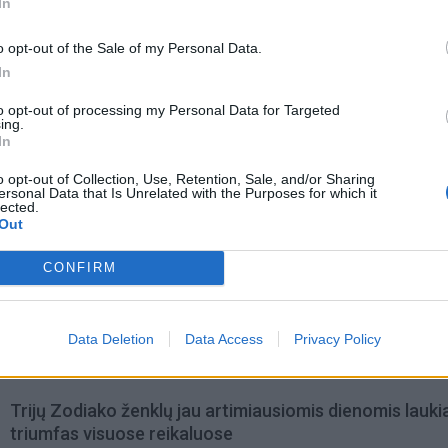
In
o opt-out of the Sale of my Personal Data.
In
to opt-out of processing my Personal Data for Targeted
ing.
In
o opt-out of Collection, Use, Retention, Sale, and/or Sharing
ersonal Data that Is Unrelated with the Purposes for which it
lected.
Out
acijos grįžusi Karina
Jūros šventę anksčiau puošęs
jo didžiausią savo
Anatolijus Klemencovas: gal jau
CONFIRM
užtenka
Data Deletion
Data Access
Privacy Policy
omiausi
Trijų Zodiako ženklų jau artimiausiomis dienomis lauki
triumfas visuose reikaluose