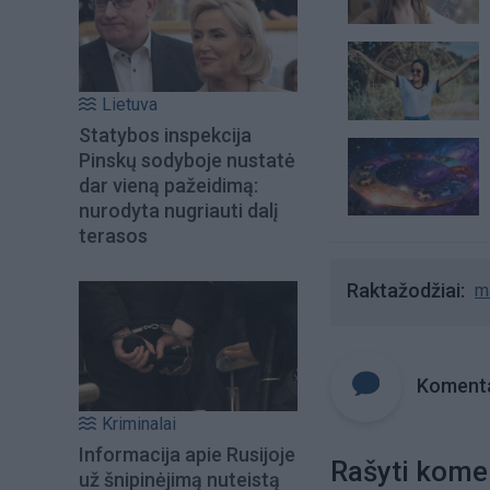
Lietuva
Statybos inspekcija
Pinskų sodyboje nustatė
dar vieną pažeidimą:
nurodyta nugriauti dalį
terasos
Raktažodžiai
m
Komenta
Kriminalai
Informacija apie Rusijoje
Rašyti kome
už šnipinėjimą nuteistą