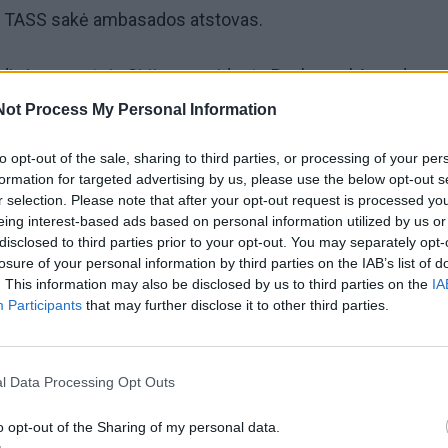
i TASS sakė ambasados atstovas.
dinė nuverstojo Sirijos prezidento Basharo al Assado
Not Process My Personal Information
to opt-out of the sale, sharing to third parties, or processing of your per
 sekmadienį Rusijos naujienų agentūroms sakė, kad B. al
formation for targeted advertising by us, please use the below opt-out s
a yra Maskvoje. Keliomis valandomis anksčiau jis pabėgo
r selection. Please note that after your opt-out request is processed y
eing interest-based ads based on personal information utilized by us or
 vadovaujamiems sukilėliams įžengus į Damaską.
disclosed to third parties prior to your opt-out. You may separately opt-
losure of your personal information by third parties on the IAB’s list of
akė, kad per žaibišką puolimą B. al Assadą nuvertę sukilėlia
. This information may also be disclosed by us to third parties on the
IA
Participants
that may further disclose it to other third parties.
 kariuomenės bazių ir diplomatinių institucijų saugumą S
l Data Processing Opt Outs
o opt-out of the Sharing of my personal data.