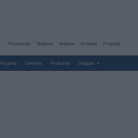
Desktop
Prenumerata
Skelbimai
Reklama
Kontaktai
Prisijungti
menu
top
Renginiai
Galerijos
Podkastai
Daugiau