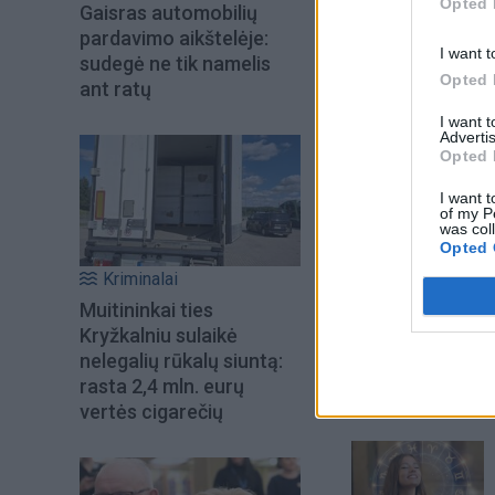
Opted 
Gaisras automobilių
pardavimo aikštelėje:
I want t
sudegė ne tik namelis
Opted 
ant ratų
I want 
Advertis
Opted 
I want t
of my P
was col
Opted 
Į Klaipėdą iš emigr
Kriminalai
Kučinskienė įvardi
norą
Muitininkai ties
Kryžkalniu sulaikė
nelegalių rūkalų siuntą:
rasta 2,4 mln. eurų
Šiuo metu skait
vertės cigarečių