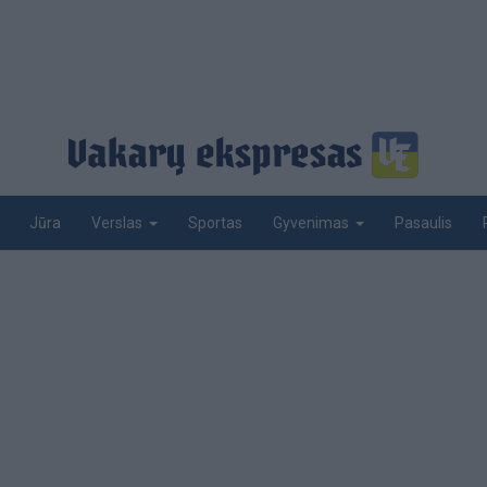
Jūra
Sportas
Pasaulis
Verslas
Gyvenimas