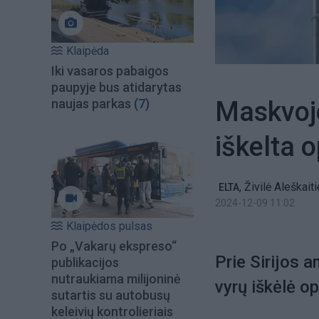
Klaipėda
Iki vasaros pabaigos
paupyje bus atidarytas
Maskvoje
naujas parkas
(7)
iškelta o
,
Živilė Aleškait
ELTA
2024-12-09 11:02
Klaipėdos pulsas
Po „Vakarų ekspreso“
Prie Sirijos
publikacijos
nutraukiama milijoninė
vyrų iškėlė o
sutartis su autobusų
keleivių kontrolieriais