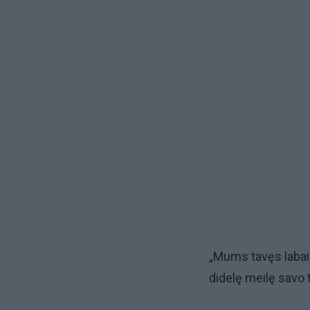
„Mums tavęs labai 
didelę meilę savo t