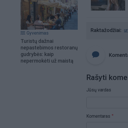
Raktažodžiai
u
Gyvenimas
Turistų dažnai
nepastebimos restoranų
gudrybės: kaip
Komenta
nepermokėti už maistą
Rašyti kome
Jūsų vardas
Komentaras