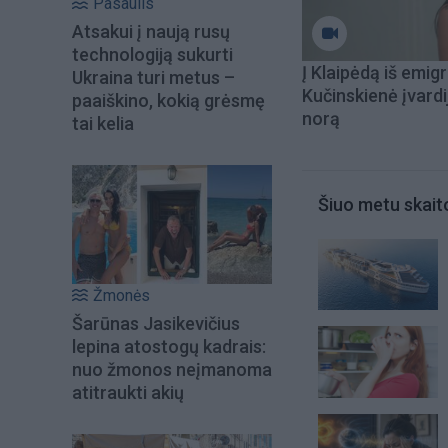
Pasaulis
Atsakui į naują rusų
technologiją sukurti
Į Klaipėdą iš emigr
Ukraina turi metus –
Kučinskienė įvardi
paaiškino, kokią grėsmę
norą
tai kelia
Šiuo metu skait
Žmonės
Šarūnas Jasikevičius
lepina atostogų kadrais:
nuo žmonos neįmanoma
atitraukti akių