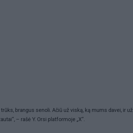
trūks, brangus senoli. Ačiū už viską, ką mums davei, ir už
autai“, – rašė Y. Orsi platformoje „X“.