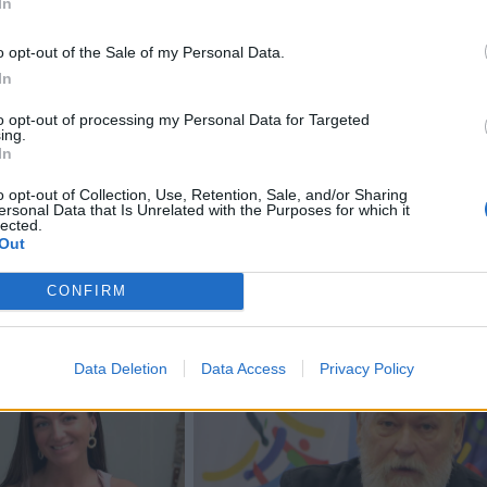
In
 jis didžiąją dalį savo atlyginimo atiduodavo labdarai, 
o opt-out of the Sale of my Personal Data.
ntevidėjo pakraštyje ir vairavo padėvėtą „VW Beetle“.
In
to opt-out of processing my Personal Data for Targeted
rviu savaitraščiui „Búsqueda“ J. Mujica sakė: „Noriu
ing.
In
avo bendrapiliečiais. Demokratijos pagrindas yra pagarba k
o opt-out of Collection, Use, Retention, Sale, and/or Sharing
inu visus.“
ersonal Data that Is Unrelated with the Purposes for which it
lected.
Out
CONFIRM
Data Deletion
Data Access
Privacy Policy