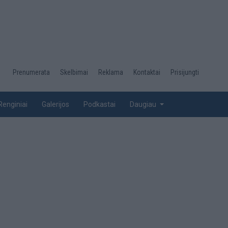
Desktop
Prenumerata
Skelbimai
Reklama
Kontaktai
Prisijungti
menu
top
Renginiai
Galerijos
Podkastai
Daugiau