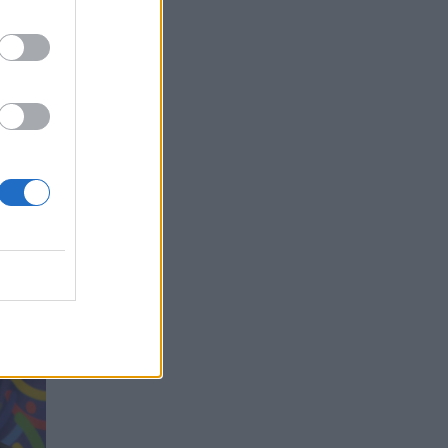
gyveno
itaip