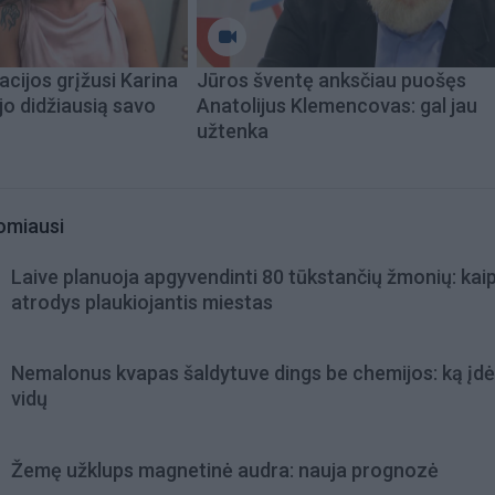
acijos grįžusi Karina
Jūros šventę anksčiau puošęs
jo didžiausią savo
Anatolijus Klemencovas: gal jau
užtenka
omiausi
Laive planuoja apgyvendinti 80 tūkstančių žmonių: kai
atrodys plaukiojantis miestas
Nemalonus kvapas šaldytuve dings be chemijos: ką įdėt
vidų
Žemę užklups magnetinė audra: nauja prognozė