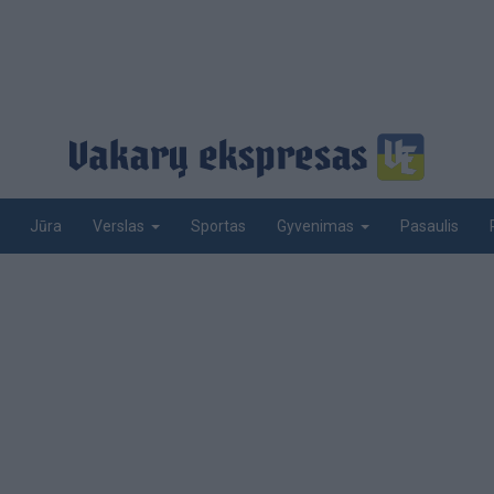
Jūra
Sportas
Pasaulis
Verslas
Gyvenimas