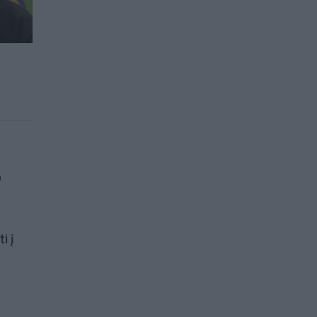
p
i į