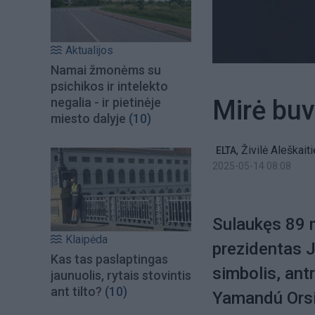
Aktualijos
Namai žmonėms su
psichikos ir intelekto
Mirė buv
negalia - ir pietinėje
miesto dalyje
(10)
,
Živilė Aleškait
ELTA
2025-05-14 08:08
Sulaukęs 89 
Klaipėda
prezidentas J
Kas tas paslaptingas
simbolis, ant
jaunuolis, rytais stovintis
ant tilto?
(10)
Yamandú Orsi