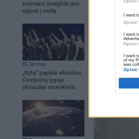
Opted 
košmaru: žvaigždė jam
spjovė į veidą
Būdamas prezidentu
I want t
kaimo sodyboje Mo
Opted 
I want 
Sausio mėnesį inte
Advertis
Opted 
atsisveikinti su s
I want t
manantiems. Apkab
of my P
Sportas
was col
Opted 
„Rytą“ papildė vilniečius
Čempionų lygoje
skriaudęs amerikietis