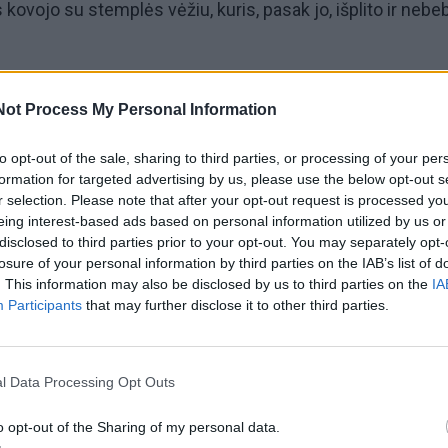
kovojo su stemplės vėžiu, kuris, pasak jo, išplito ir neb
15 m. ėjo mažos Pietų Amerikos valstybės prezidento
Not Process My Personal Information
rtizanų kovotojas, jis išgarsėjo visame pasaulyje dėl sav
ūdo, dėl kurio gavo „neturtingiausio pasaulio prezidento
to opt-out of the sale, sharing to third parties, or processing of your per
formation for targeted advertising by us, please use the below opt-out s
erbiama Lotynų Amerikos kairiųjų figūra.
r selection. Please note that after your opt-out request is processed y
eing interest-based ads based on personal information utilized by us or
disclosed to third parties prior to your opt-out. You may separately opt-
rugvajuje prasidėjo ekonomikos augimas ir sumažėjo
losure of your personal information by third parties on the IAB’s list of
 įvykdė daugybę pažangių reformų, įskaitant abortų
. This information may also be disclosed by us to third parties on the
IA
Participants
that may further disclose it to other third parties.
 tos pačios lyties asmenų santuokų įteisinimą ir buvusių
 pripažinimą pabėgėliais.
l Data Processing Opt Outs
avo rekreacinių kanapių įteisinimą – Urugvajus tai padarė 
o opt-out of the Sharing of my personal data.