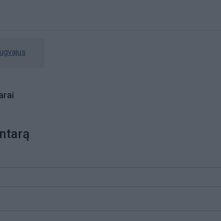
rugvajus
rai
ntarą