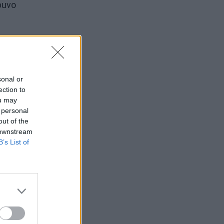
ebuvo
o
“
sonal or
ection to
ou may
 personal
out of the
 downstream
B’s List of
pirmas