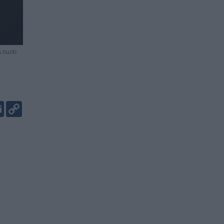
 nuotr.
er
kedIn
Email
Copy
Link