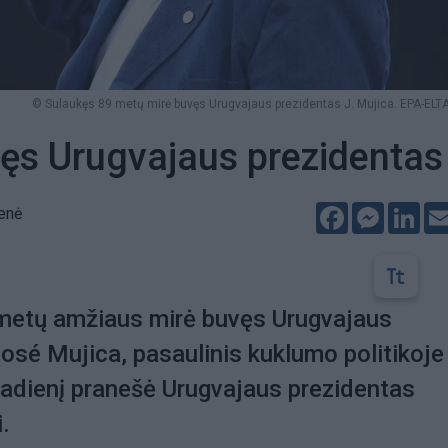
© Sulaukęs 89 metų mirė buvęs Urugvajaus prezidentas J. Mujica. EPA-ELTA
ęs Urugvajaus prezidentas
Facebook
Messeng
Lin
ienė
metų amžiaus mirė buvęs Urugvajaus
osé Mujica, pasaulinis kuklumo politikoje
radienį pranešė Urugvajaus prezidentas
.