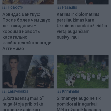
Новости
Pasaulis
Арвидас Вайткус:
Karinis ir diplomatinis
После более чем двух
persilaužimas kare
лет ожидания –
Ukrainos naudai užleidžia
хорошая новость
vietą augančiam
касательно
nusivylimui
клайпедской площади
Атгимимо
Laisvalaikis
Kriminalai
„Ekstrasensų mūšio“
Šiltnamyje augo ne tik
nugalėtoja pribloškė
pomidorai ir agurkai:
prognoze apie karo
Mėta užuodė kanapes