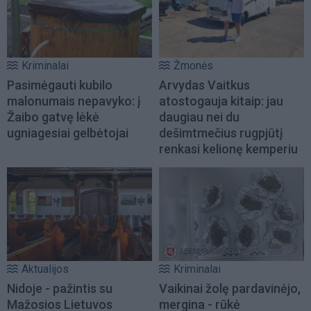
Kriminalai
Žmonės
Pasimėgauti kubilo
Arvydas Vaitkus
malonumais nepavyko: į
atostogauja kitaip: jau
Žaibo gatvę lėkė
daugiau nei du
ugniagesiai gelbėtojai
dešimtmečius rugpjūtį
renkasi kelionę kemperiu
Aktualijos
Kriminalai
Nidoje - pažintis su
Vaikinai žolę pardavinėjo,
Mažosios Lietuvos
mergina - rūkė