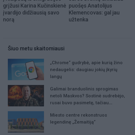
grįžusi Karina Kučinskienė
puošęs Anatolijus
įvardijo didžiausią savo
Klemencovas: gal jau
norą
užtenka
Šiuo metu skaitomiausi
„Chrome“ gudrybė, apie kurią žino
nedaugelis: daugiau jokių įkyrių
langų
Galimai branduolinis sprogimas
netoli Maskvos? Sostinė sudrebėjo,
rusai buvo pasimetę, tačiau
incidento niekas nekomentavo
Miesto centre rekonstruos
legendinę „Žemaitiją“