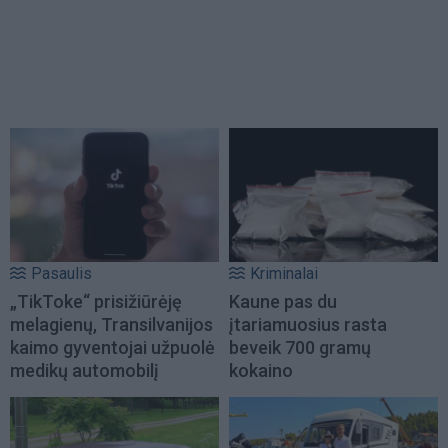
Pasaulis
Kriminalai
„TikToke“ prisižiūrėję
Kaune pas du
melagienų, Transilvanijos
įtariamuosius rasta
kaimo gyventojai užpuolė
beveik 700 gramų
medikų automobilį
kokaino