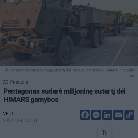
© Pentagonas sudarė naują sutartį dėl HIMARS gamybos / Generalinio štabo
nuotr.
Pasaulis
Pentagonas sudarė milijoninę sutartį dėl
HIMARS gamybos
Facebook
Messenger
LinkedIn
Email
C
VE.LT
L
2022-12-02 03:51