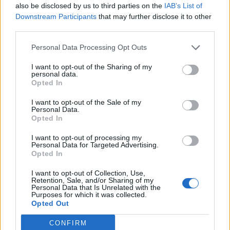
also be disclosed by us to third parties on the
IAB’s List of
Downstream Participants
that may further disclose it to other
third parties.
Pasaulis
Pasaulis
Karinis ir diplomatinis
Skandalingas „The Daily
Personal Data Processing Opt Outs
persilaužimas kare
Telegraph“ tyrimas: UEFA
I want to opt-out of the Sharing of my
Ukrainos naudai užleidžia
darbuotojai - meilužei -
personal data.
vietą augančiam
paaukštinimas, 45 tūkst.
Opted In
nusivylimui
svarų studijoms ir
I want to opt-out of the Sale of my
kompensacija
Personal Data.
Opted In
I want to opt-out of processing my
Personal Data for Targeted Advertising.
Opted In
I want to opt-out of Collection, Use,
Retention, Sale, and/or Sharing of my
Personal Data that Is Unrelated with the
Purposes for which it was collected.
Pasaulis
Pasaulis
Opted Out
Eldoradas Butrimas iš
Popiežius Leonas XIV
Ukrainos: pagalba
paragino nutraukti
CONFIRM