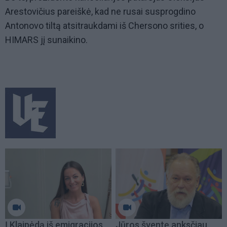
Arestovičius pareiškė, kad ne rusai susprogdino
Antonovo tiltą atsitraukdami iš Chersono srities, o
HIMARS jį sunaikino.
Į Klaipėdą iš emigracijos
Jūros šventę anksčiau