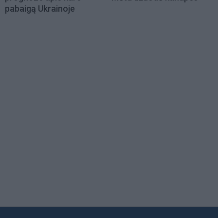
pabaigą Ukrainoje
Load
More