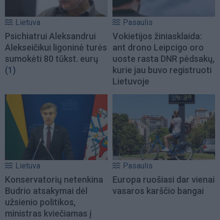
Lietuva
Pasaulis
Psichiatrui Aleksandrui
Vokietijos žiniasklaida:
Alekseičikui ligoninė turės
ant drono Leipcigo oro
sumokėti 80 tūkst. eurų
uoste rasta DNR pėdsakų,
(1)
kurie jau buvo registruoti
Lietuvoje
Lietuva
Pasaulis
Konservatorių netenkina
Europa ruošiasi dar vienai
Budrio atsakymai dėl
vasaros karščio bangai
užsienio politikos,
ministras kviečiamas į