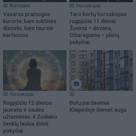
Kriminalai
Horoskopai
Vasaros pramogos
Taro kortų horoskopas
kurorte: kam suktinės
rugpjūčio 11 dienai:
dūmelis, kam taurelė
Žuvims – dovana,
karčiosios
Ožiaragiams – planų
pokyčiai
Horoskopai
Rugpjūčio 12 dienos
Butų pardavimai
jaunatis ir saulės
Klaipėdoje šiemet auga
užtemimas: 4 Zodiako
ženklų laukia dideli
pokyčiai