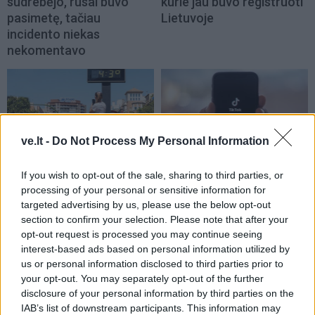
sudrebėjo, rusai buvo
kurie jau buvo registruoti
pasimetę, tačiau
Lietuvoje
incidento niekas
nekomentavo
ve.lt -
Do Not Process My Personal Information
Pasaulis
Pasaulis
If you wish to opt-out of the sale, sharing to third parties, or
processing of your personal or sensitive information for
Europa ruošiasi dar vienai
„TikToke“ prisižiūrėję
targeted advertising by us, please use the below opt-out
vasaros karščio bangai
melagienų, Transilvanijos
section to confirm your selection. Please note that after your
kaimo gyventojai užpuolė
opt-out request is processed you may continue seeing
medikų automobilį
interest-based ads based on personal information utilized by
us or personal information disclosed to third parties prior to
your opt-out. You may separately opt-out of the further
disclosure of your personal information by third parties on the
IAB’s list of downstream participants. This information may