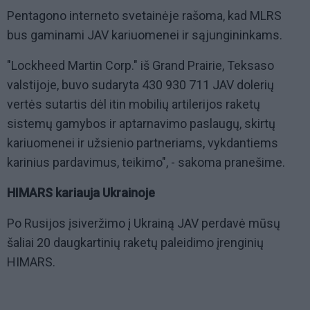
Pentagono interneto svetainėje rašoma, kad MLRS
bus gaminami JAV kariuomenei ir sąjungininkams.
"Lockheed Martin Corp." iš Grand Prairie, Teksaso
valstijoje, buvo sudaryta 430 930 711 JAV dolerių
vertės sutartis dėl itin mobilių artilerijos raketų
sistemų gamybos ir aptarnavimo paslaugų, skirtų
kariuomenei ir užsienio partneriams, vykdantiems
karinius pardavimus, teikimo", - sakoma pranešime.
HIMARS kariauja Ukrainoje
Po Rusijos įsiveržimo į Ukrainą JAV perdavė mūsų
šaliai 20 daugkartinių raketų paleidimo įrenginių
HIMARS.