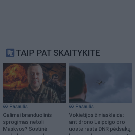
TAIP PAT SKAITYKITE
Pasaulis
Pasaulis
Galimai branduolinis
Vokietijos žiniasklaida:
sprogimas netoli
ant drono Leipcigo oro
Maskvos? Sostinė
uoste rasta DNR pėdsakų,