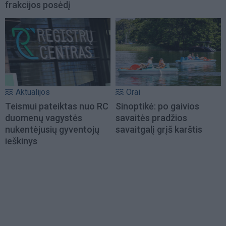
frakcijos posėdį
Aktualijos
Orai
Teismui pateiktas nuo RC
Sinoptikė: po gaivios
duomenų vagystės
savaitės pradžios
nukentėjusių gyventojų
savaitgalį grįš karštis
ieškinys