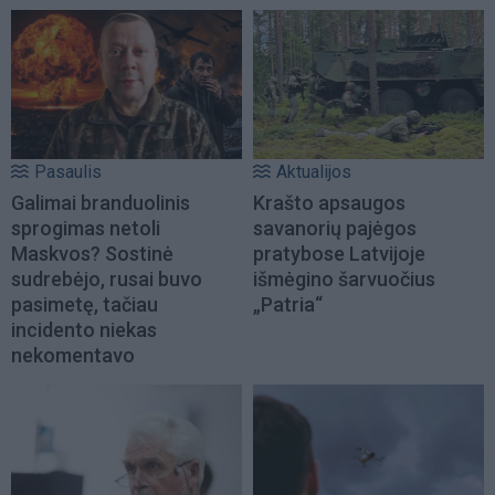
Pasaulis
Aktualijos
Galimai branduolinis
Krašto apsaugos
sprogimas netoli
savanorių pajėgos
Maskvos? Sostinė
pratybose Latvijoje
sudrebėjo, rusai buvo
išmėgino šarvuočius
pasimetę, tačiau
„Patria“
incidento niekas
nekomentavo