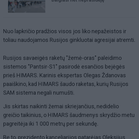
baigiasi net neprasidėję
Nuo lapkričio pradžios visos jos liko nepažeistos ir
toliau naudojamos Rusijos ginkluotai agresijai atremti.
Rusijos savaeigės raketų "žemė-oras" paleidimo
sistemos "Pantsir-S1" pasirodė esančios bejėgės
prieš HIMARS. Karinis ekspertas Olegas Ždanovas
paaiškino, kad HIMARS šaudo raketas, kurių Rusijos
SAM sistema negali numušti.
Jis skirtas naikinti žemai skriejančius, nedidelio
greičio taikinius, o HIMARS šaudmenys skrydžio metu
pagreitėja iki 1 000 metrų per sekundę.
Be to, prezidento kanceliarijos patarėjas Oleksijus