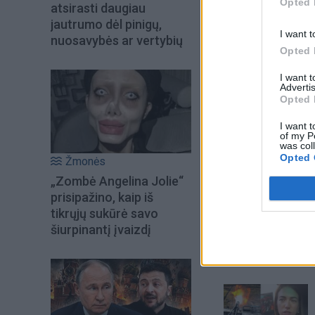
Opted 
atsirasti daugiau
jautrumo dėl pinigų,
I want t
nuosavybės ar vertybių
Opted 
I want 
Advertis
Opted 
I want t
of my P
was col
Opted 
Žmonės
Į Klaipėdą iš emigr
„Zombė Angelina Jolie“
Kučinskienė įvardi
prisipažino, kaip iš
norą
tikrųjų sukūrė savo
šiurpinantį įvaizdį
Šiuo metu skait