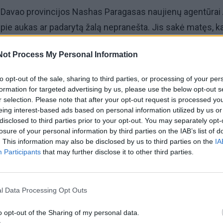
ų Davao provincijos Nashas Paragasas naujienų agentūrai
 apie aukas ar padarytą žalą nepranešta. Jis sakė matęs, k
tomobiliai, bet tai truko tik trumpai, apie penkias sekundes
Not Process My Personal Information
lą spalio mėnesį supurtė du 7,4 ir 6,7 balo žemės drebėj
to opt-out of the sale, sharing to third parties, or processing of your per
iausiai aštuoni žmonės. Keliomis dienomis anksčiau įvyk
formation for targeted advertising by us, please use the below opt-out s
r selection. Please note that after your opt-out request is processed y
imas pražudė 76 žmones bei sugriovė ir apgadino 72 tūk
eing interest-based ads based on personal information utilized by us or
inų Sebu provincijoje, rodo vyriausybės duomenys.
disclosed to third parties prior to your opt-out. You may separately opt-
losure of your personal information by third parties on the IAB’s list of
. This information may also be disclosed by us to third parties on the
IA
kone kasdien įvyksta Filipinuose, esančiuose Ramiojo
Participants
that may further disclose it to other third parties.
ajame Ugnies žiede – didelio seisminio aktyvumo rajon
o Japonijos per Pietryčių Aziją ir Ramiojo vandenyno ba
l Data Processing Opt Outs
o opt-out of the Sharing of my personal data.