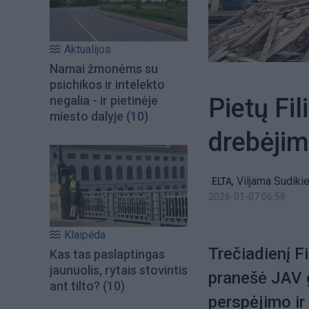
Aktualijos
Namai žmonėms su
psichikos ir intelekto
Pietų Fi
negalia - ir pietinėje
miesto dalyje
(10)
drebėji
,
Viljama Sudiki
ELTA
2026-01-07 06:58
Klaipėda
Trečiadienį F
Kas tas paslaptingas
jaunuolis, rytais stovintis
pranešė JAV 
ant tilto?
(10)
perspėjimo ir