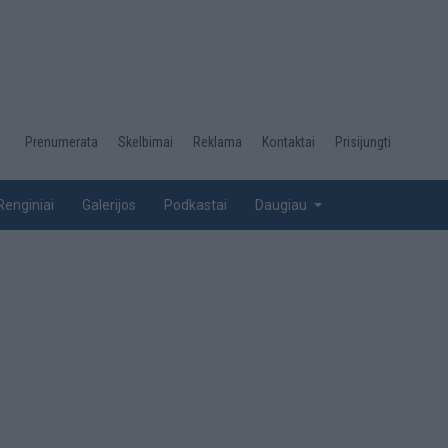
Desktop
Prenumerata
Skelbimai
Reklama
Kontaktai
Prisijungti
menu
top
Renginiai
Galerijos
Podkastai
Daugiau