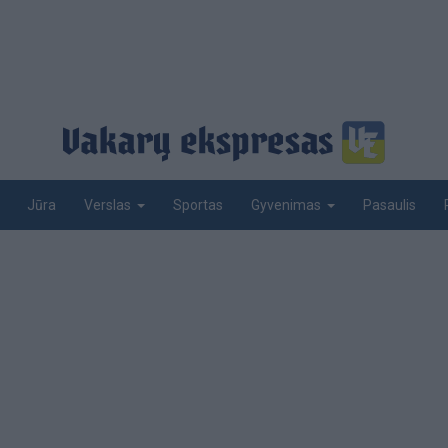
Jūra
Sportas
Pasaulis
Verslas
Gyvenimas