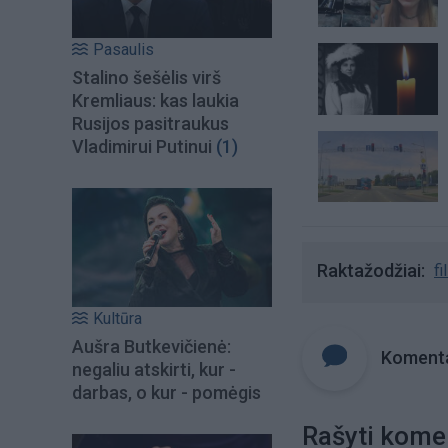
Pasaulis
Stalino šešėlis virš
Kremliaus: kas laukia
Rusijos pasitraukus
Vladimirui Putinui
(1)
Raktažodžiai
fi
Kultūra
Aušra Butkevičienė:
Komenta
negaliu atskirti, kur -
darbas, o kur - pomėgis
Rašyti kome