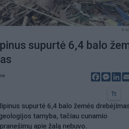
© AP
lipinus supurtė 6,4 balo že
mas
Facebook
Messeng
Lin
enė
ilipinus supurtė 6,4 balo žemės drebėjima
geologijos tarnyba, tačiau cunamio
 pranešimų apie žalą nebuvo.