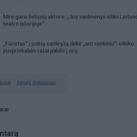
Mirė garsi lietuvių aktorė: „Jos vaidmenys išliks Lietuv
teatro istorijoje“
„Fūristas“ į judrią sankryžą įlėkė „ant rankinio“: vilkiko
puspriekabės ratai pakilo į orą
lipinai
žemės drebėjimas
rai
ntarą