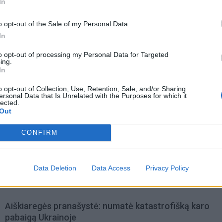
In
o opt-out of the Sale of my Personal Data.
In
to opt-out of processing my Personal Data for Targeted
ing.
In
o opt-out of Collection, Use, Retention, Sale, and/or Sharing
ersonal Data that Is Unrelated with the Purposes for which it
lected.
Out
acijos grįžusi Karina
Jūros šventę anksčiau puošęs
jo didžiausią savo
Anatolijus Klemencovas: gal jau
CONFIRM
užtenka
Data Deletion
Data Access
Privacy Policy
omiausi
Aiškiaregės pranašystė: numatė katastrofišką karo
pabaigą Ukrainoje