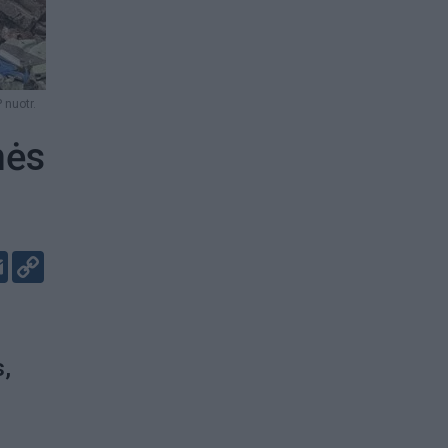
 nuotr.
mės
er
kedIn
Email
Copy
Link
s,