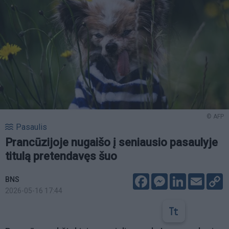
© AFP
Pasaulis
Prancūzijoje nugaišo į seniausio pasaulyje
titulą pretendavęs šuo
Facebook
Messenger
LinkedIn
Email
C
BNS
L
2026-05-16 17:44