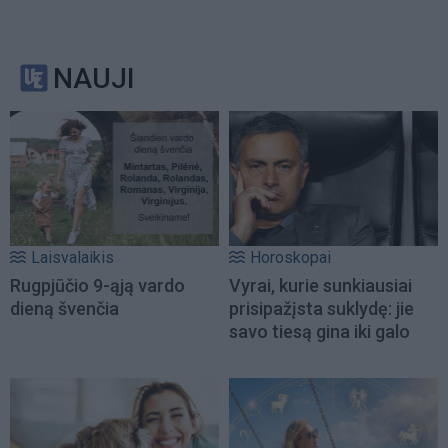
NAUJI
Laisvalaikis
Horoskopai
Rugpjūčio 9-ąją vardo
Vyrai, kurie sunkiausiai
dieną švenčia
prisipažįsta suklydę: jie
savo tiesą gina iki galo