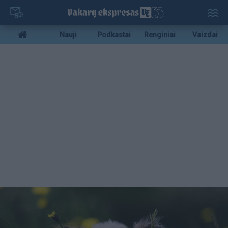
Pereiti
į
pagrindinį
Mobile
Nauji
Podkastai
Renginiai
Vaizdai
turinį
menu
bottom