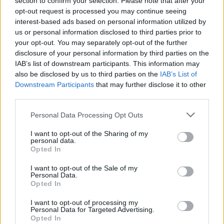
section to confirm your selection. Please note that after your
This site is protected by
Sutinku su
taisyklėmis
opt-out request is processed you may continue seeing
reCAPTCHA and the Google
interest-based ads based on personal information utilized by
Privacy Policy
and
Terms of
us or personal information disclosed to third parties prior to
Service
apply.
your opt-out. You may separately opt-out of the further
disclosure of your personal information by third parties on the
IAB’s list of downstream participants. This information may
also be disclosed by us to third parties on the
IAB’s List of
Downstream Participants
that may further disclose it to other
third parties.
Personal Data Processing Opt Outs
I want to opt-out of the Sharing of my
personal data.
Opted In
I want to opt-out of the Sale of my
Personal Data.
Opted In
I want to opt-out of processing my
Personal Data for Targeted Advertising.
TAIP PAT SKAITYKITE
Opted In