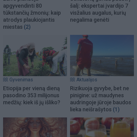
apgyvendinti 80
šalį: ekspertai įvardijo 7
tūkstančių žmonių: kaip
visžalius augalus, kurių
atrodys plaukiojantis
negalima genėti
miestas
(2)
Gyvenimas
Aktualijos
Etiopija per vieną dieną
Rizikuoja gyvybe, bet ne
pasodino 353 milijonus
pinigine: už maudynes
medžių: kiek iš jų išliko?
audringoje jūroje baudos
lieka neišrašytos
(1)