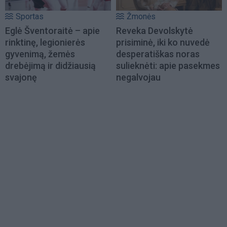
Sportas
Žmonės
Eglė Šventoraitė – apie
Reveka Devolskytė
rinktinę, legionierės
prisiminė, iki ko nuvedė
gyvenimą, žemės
desperatiškas noras
drebėjimą ir didžiausią
sulieknėti: apie pasekmes
svajonę
negalvojau