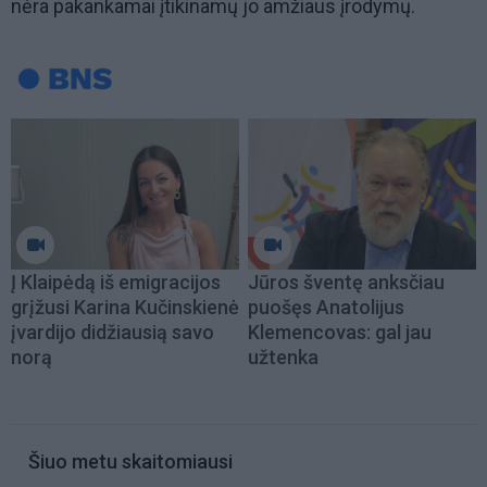
nėra pakankamai įtikinamų jo amžiaus įrodymų.
Į Klaipėdą iš emigracijos
Jūros šventę anksčiau
grįžusi Karina Kučinskienė
puošęs Anatolijus
įvardijo didžiausią savo
Klemencovas: gal jau
norą
užtenka
Šiuo metu skaitomiausi