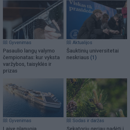
Gyvenimas
Aktualijos
Pasaulio langų valymo
Šauktinių universitetai
čempionatas: kur vyksta
neskriaus
(1)
varžybos, taisyklės ir
prizas
Gyvenimas
Sodas ir daržas
Laive planuoja
Sekatorių geriau padėti į