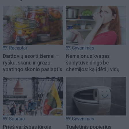
Receptai
Gyvenimas
Daržovių asorti žiemai —
Nemalonus kvapas
ryšku, skanu ir gražu:
šaldytuve dings be
ypatingo skonio paslaptis
chemijos: ką įdėti į vidų
Sportas
Gyvenimas
Prieš varžybas jūroje
Tualetinis popierius