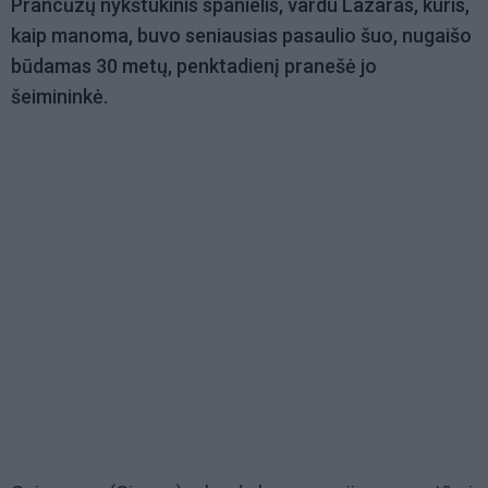
Prancūzų nykštukinis spanielis, vardu Lazaras, kuris,
kaip manoma, buvo seniausias pasaulio šuo, nugaišo
būdamas 30 metų, penktadienį pranešė jo
šeimininkė.