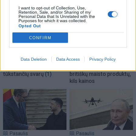
I want to opt-out of Collection, Use,
Retention, Sale, and/or Sharing of my
Personal Data that Is Unrelated with the
Purposes for which it was collected.
Opted Out
CONFIRM
Pasaulis
Pasaulis
Data Deletion
Data Access
Privacy Policy
JK vairuotojai kasdien
Sausra Anglijoje:
pavagia kuro už šimtus
parduotuvėse pritrūks
tūkstančių svarų
(1)
britiškų maisto produktų,
kils kainos
Pasaulis
Pasaulis