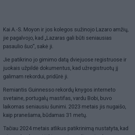
Kai A.-S. Moyon ir jos kolegos sužinojo Lazaro amžių,
jie pagalvojo, kad „Lazaras gali būti seniausias
pasaulio šuo“, sakė ji.
Jie patikrino jo gimimo datą dviejuose registruose ir
juokais užpildė dokumentus, kad užregistruotų jį
galimam rekordui, pridūrė ji.
Remiantis Guinnesso rekordų knygos interneto
svetaine, portugalų mastifas, vardu Bobi, buvo
laikomas seniausiu šunimi. 2023 metais jis nugaišo,
kaip pranešama, būdamas 31 metų.
Tačiau 2024 metais atlikus patikrinimą nustatyta, kad