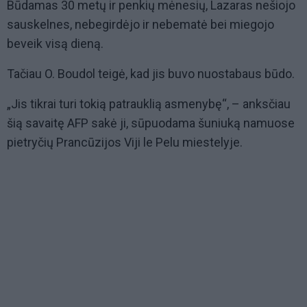
Būdamas 30 metų ir penkių mėnesių, Lazaras nešiojo
sauskelnes, nebegirdėjo ir nebematė bei miegojo
beveik visą dieną.
Tačiau O. Boudol teigė, kad jis buvo nuostabaus būdo.
„Jis tikrai turi tokią patrauklią asmenybę“, – anksčiau
šią savaitę AFP sakė ji, sūpuodama šuniuką namuose
pietryčių Prancūzijos Viji le Pelu miestelyje.