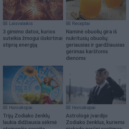
Laisvalaikis
Receptai
3 gimimo datos, kurios
Naminė obuolių gira iš
suteikia žmogui išskirtinai
nukritusių obuolių:
stiprią energiją
geriausias ir gardžiausias
gėrimas karštoms
dienoms
Horoskopai
Horoskopai
Trijų Zodiako ženklų
Astrologė įvardijo
laukia didžiausia sėkmė
Zodiako ženklus, kuriems
ateinančią savaitę
niekada nerūpi svetimas