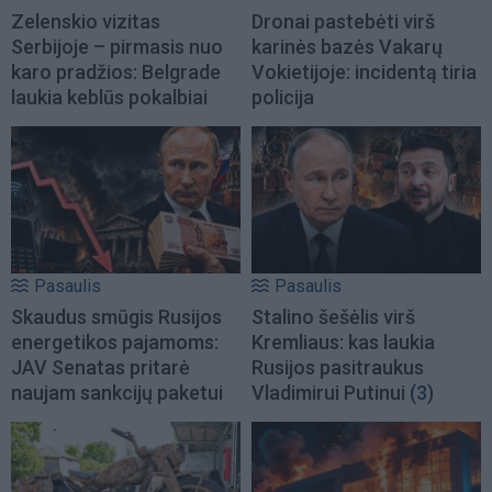
Zelenskio vizitas
Dronai pastebėti virš
Serbijoje – pirmasis nuo
karinės bazės Vakarų
karo pradžios: Belgrade
Vokietijoje: incidentą tiria
laukia keblūs pokalbiai
policija
Pasaulis
Pasaulis
Skaudus smūgis Rusijos
Stalino šešėlis virš
energetikos pajamoms:
Kremliaus: kas laukia
JAV Senatas pritarė
Rusijos pasitraukus
naujam sankcijų paketui
Vladimirui Putinui
(3)