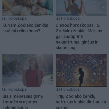
Horoskopai
Horoskopai
Kuriam Zodiako ženklui
Dienos horoskopas 12
skubiai reikia šuns?
Zodiako ženklų: Marsas
gali sustiprinti
nekantrumą, ginčus ir
skubėjimą
Horoskopai
Horoskopai
Šiais mėnesiais gimę
Trijų Zodiako ženklų
žmonės yra patys
netrukus laukia didžiausia
sėkmingiausi
sėkmė