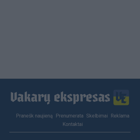
Load
More
Footer
Pranešk naujieną
Prenumerata
Skelbimai
Reklama
menu
Kontaktai