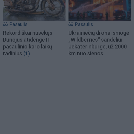
Pasaulis
Pasaulis
Rekordiškai nusekęs
Ukrainiečių dronai smogė
Dunojus atidengė II
„Wildberries“ sandėliui
pasaulinio karo laikų
Jekaterinburge, už 2000
radinius
(1)
km nuo sienos