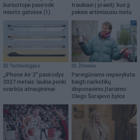
buriuotojai pasirodė
traukiasi į praeitį: kuo jį
miesto gatvėse
(1)
pakeis artimiausiu metu
Technologijos
Žmonės
„iPhone Air 2“ pasirodys
Pareigūnams nepavyksta
2027 metais: laukia penki
baigti narkotikų
svarbūs atnaujinimai
disponavimu įtariamo
Olego Šurajevo bylos