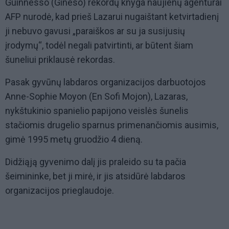
Guinnesso (Gineso) rekordų knyga naujienų agentūrai
AFP nurodė, kad prieš Lazarui nugaištant ketvirtadienį
ji nebuvo gavusi „paraiškos ar su ja susijusių
įrodymų“, todėl negali patvirtinti, ar būtent šiam
šuneliui priklausė rekordas.
Pasak gyvūnų labdaros organizacijos darbuotojos
Anne-Sophie Moyon (En Sofi Mojon), Lazaras,
nykštukinio spanielio papijono veislės šunelis
stačiomis drugelio sparnus primenančiomis ausimis,
gimė 1995 metų gruodžio 4 dieną.
Didžiąją gyvenimo dalį jis praleido su ta pačia
šeimininke, bet ji mirė, ir jis atsidūrė labdaros
organizacijos prieglaudoje.