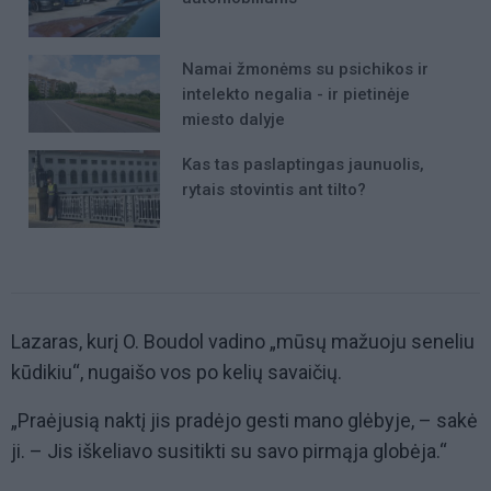
Namai žmonėms su psichikos ir
intelekto negalia - ir pietinėje
miesto dalyje
Kas tas paslaptingas jaunuolis,
rytais stovintis ant tilto?
Lazaras, kurį O. Boudol vadino „mūsų mažuoju seneliu
kūdikiu“, nugaišo vos po kelių savaičių.
„Praėjusią naktį jis pradėjo gesti mano glėbyje, – sakė
ji. – Jis iškeliavo susitikti su savo pirmąja globėja.“