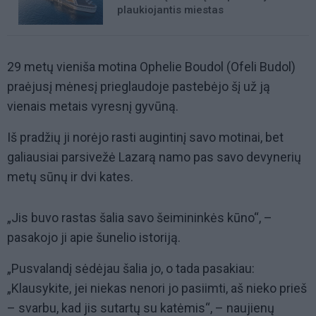
plaukiojantis miestas
29 metų vieniša motina Ophelie Boudol (Ofeli Budol)
praėjusį mėnesį prieglaudoje pastebėjo šį už ją
vienais metais vyresnį gyvūną.
Iš pradžių ji norėjo rasti augintinį savo motinai, bet
galiausiai parsivežė Lazarą namo pas savo devynerių
metų sūnų ir dvi kates.
„Jis buvo rastas šalia savo šeimininkės kūno“, –
pasakojo ji apie šunelio istoriją.
„Pusvalandį sėdėjau šalia jo, o tada pasakiau:
„Klausykite, jei niekas nenori jo pasiimti, aš nieko prieš
– svarbu, kad jis sutartų su katėmis“, – naujienų