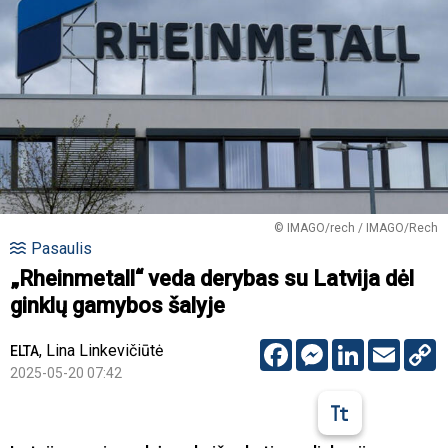
© IMAGO/rech / IMAGO/Rech
Pasaulis
„Rheinmetall“ veda derybas su Latvija dėl
ginklų gamybos šalyje
Facebook
Messenger
LinkedIn
Email
C
,
Lina Linkevičiūtė
ELTA
L
2025-05-20 07:42