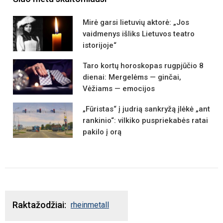
Mirė garsi lietuvių aktorė: „Jos
vaidmenys išliks Lietuvos teatro
istorijoje“
Taro kortų horoskopas rugpjūčio 8
dienai: Mergelėms — ginčai,
Vėžiams — emocijos
„Fūristas“ į judrią sankryžą įlėkė „ant
rankinio“: vilkiko puspriekabės ratai
pakilo į orą
Raktažodžiai
rheinmetall