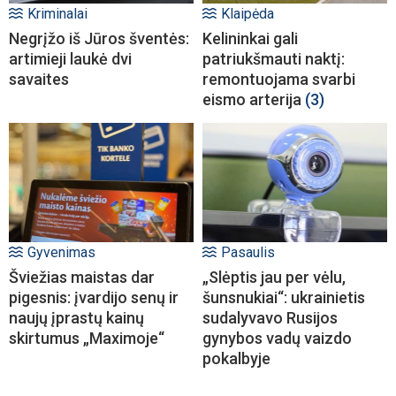
Kriminalai
Klaipėda
Negrįžo iš Jūros šventės:
Kelininkai gali
artimieji laukė dvi
patriukšmauti naktį:
savaites
remontuojama svarbi
eismo arterija
(3)
Gyvenimas
Pasaulis
Šviežias maistas dar
„Slėptis jau per vėlu,
pigesnis: įvardijo senų ir
šunsnukiai“: ukrainietis
naujų įprastų kainų
sudalyvavo Rusijos
skirtumus „Maximoje“
gynybos vadų vaizdo
pokalbyje