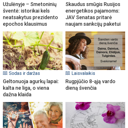
Užulėnyje – Smetoninių
Skaudus smūgis Rusijos
šventė: istorikai kels
energetikos pajamoms:
neatsakytus prezidento
JAV Senatas pritarė
epochos klausimus
naujam sankcijų paketui
Sodas ir daržas
Laisvalaikis
Geltonuoja agurkų lapai:
Rugpjūčio 8-ąją vardo
kalta ne liga, o viena
dieną švenčia
dažna klaida