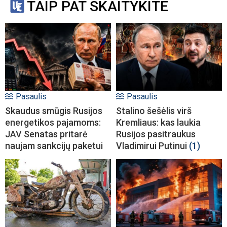
TAIP PAT SKAITYKITE
Pasaulis
Pasaulis
Skaudus smūgis Rusijos
Stalino šešėlis virš
energetikos pajamoms:
Kremliaus: kas laukia
JAV Senatas pritarė
Rusijos pasitraukus
naujam sankcijų paketui
Vladimirui Putinui
(1)