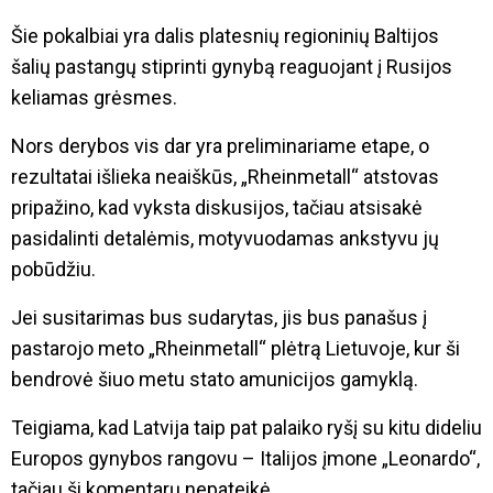
Šie pokalbiai yra dalis platesnių regioninių Baltijos
šalių pastangų stiprinti gynybą reaguojant į Rusijos
keliamas grėsmes.
Nors derybos vis dar yra preliminariame etape, o
rezultatai išlieka neaiškūs, „Rheinmetall“ atstovas
pripažino, kad vyksta diskusijos, tačiau atsisakė
pasidalinti detalėmis, motyvuodamas ankstyvu jų
pobūdžiu.
Jei susitarimas bus sudarytas, jis bus panašus į
pastarojo meto „Rheinmetall“ plėtrą Lietuvoje, kur ši
bendrovė šiuo metu stato amunicijos gamyklą.
Teigiama, kad Latvija taip pat palaiko ryšį su kitu dideliu
Europos gynybos rangovu – Italijos įmone „Leonardo“,
tačiau ši komentarų nepateikė.