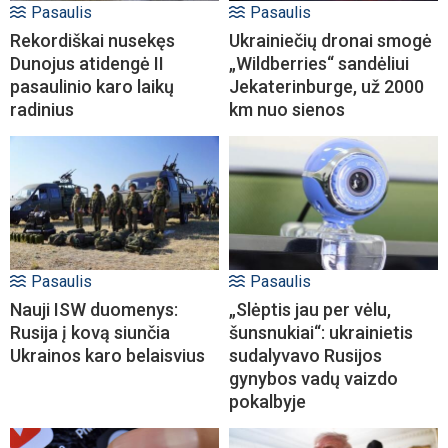
Pasaulis
Pasaulis
Rekordiškai nusekęs
Ukrainiečių dronai smogė
Dunojus atidengė II
„Wildberries“ sandėliui
pasaulinio karo laikų
Jekaterinburge, už 2000
radinius
km nuo sienos
Pasaulis
Pasaulis
Nauji ISW duomenys:
„Slėptis jau per vėlu,
Rusija į kovą siunčia
šunsnukiai“: ukrainietis
Ukrainos karo belaisvius
sudalyvavo Rusijos
gynybos vadų vaizdo
pokalbyje