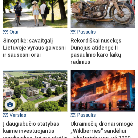
Orai
Pasaulis
Sinoptikė: savaitgalį
Rekordiškai nusekęs
Lietuvoje vyraus gaivesni
Dunojus atidengė II
ir sausesni orai
pasaulinio karo laikų
radinius
Verslas
Pasaulis
Į daugiabučio statybas
Ukrainiečių dronai smogė
kaime investuojantis
„Wildberries“ sandėliui
verslininkas: tai yra ateitis
Jekaterinburge, už 2000