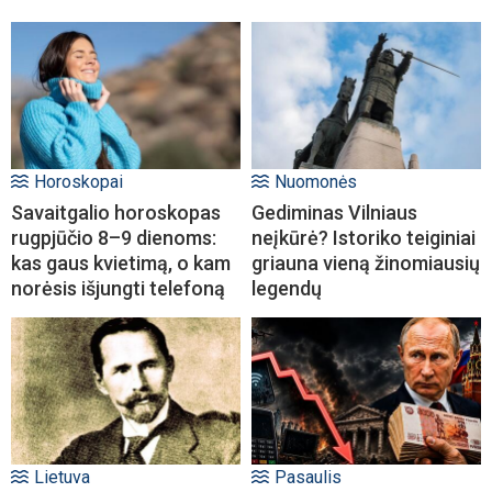
Horoskopai
Nuomonės
Savaitgalio horoskopas
Gediminas Vilniaus
rugpjūčio 8–9 dienoms:
neįkūrė? Istoriko teiginiai
kas gaus kvietimą, o kam
griauna vieną žinomiausių
norėsis išjungti telefoną
legendų
Lietuva
Pasaulis