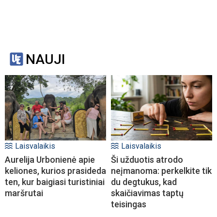
NAUJI
Laisvalaikis
Laisvalaikis
Aurelija Urbonienė apie
Ši užduotis atrodo
keliones, kurios prasideda
neįmanoma: perkelkite tik
ten, kur baigiasi turistiniai
du degtukus, kad
maršrutai
skaičiavimas taptų
teisingas