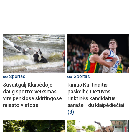
Sportas
Sportas
Savaitgalį Klaipėdoje -
Rimas Kurtinaitis
daug sporto: veiksmas
paskelbė Lietuvos
virs penkiose skirtingose
rinktinės kandidatus:
miesto vietose
sąraše - du klaipėdiečiai
(3)