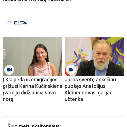
Į Klaipėdą iš emigracijos
Jūros šventę anksčiau
grįžusi Karina Kučinskienė
puošęs Anatolijus
įvardijo didžiausią savo
Klemencovas: gal jau
norą
užtenka
Šiuo metu skaitomiausi