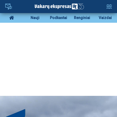
Pereiti
į
pagrindinį
Mobile
Nauji
Podkastai
Renginiai
Vaizdai
turinį
menu
bottom