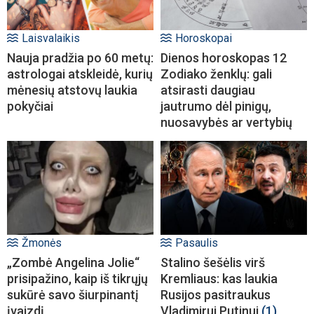
Laisvalaikis
Horoskopai
Nauja pradžia po 60 metų:
Dienos horoskopas 12
astrologai atskleidė, kurių
Zodiako ženklų: gali
mėnesių atstovų laukia
atsirasti daugiau
pokyčiai
jautrumo dėl pinigų,
nuosavybės ar vertybių
Žmonės
Pasaulis
„Zombė Angelina Jolie“
Stalino šešėlis virš
prisipažino, kaip iš tikrųjų
Kremliaus: kas laukia
sukūrė savo šiurpinantį
Rusijos pasitraukus
įvaizdį
Vladimirui Putinui
(1)