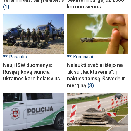
(1)
km nuo sienos
Pasaulis
Kriminalai
Nauji ISW duomenys:
Nelaukti svečiai išėjo ne
Rusija į kovą siunčia
tik su „lauktuvėmis“: į
Ukrainos karo belaisvius
nakties tamsą išsivedė ir
merginą
(3)