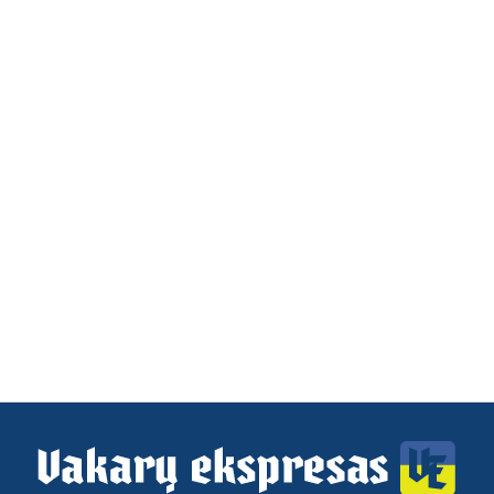
Load
More