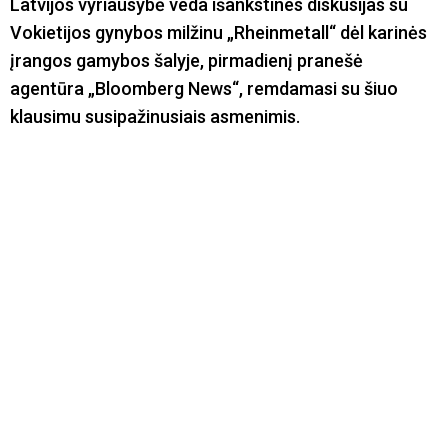
Latvijos vyriausybė veda išankstines diskusijas su
Vokietijos gynybos milžinu „Rheinmetall“ dėl karinės
įrangos gamybos šalyje, pirmadienį pranešė
agentūra „Bloomberg News“, remdamasi su šiuo
klausimu susipažinusiais asmenimis.