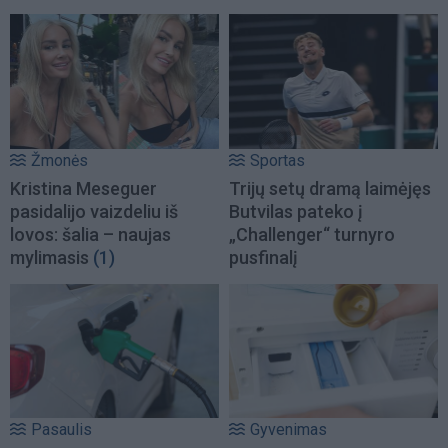
Žmonės
Sportas
Kristina Meseguer
Trijų setų dramą laimėjęs
pasidalijo vaizdeliu iš
Butvilas pateko į
lovos: šalia – naujas
„Challenger“ turnyro
mylimasis
(1)
pusfinalį
Pasaulis
Gyvenimas