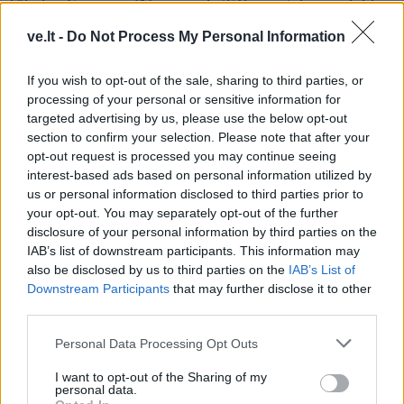
tūkstančių svarų
(1)
britiškų maisto produktų,
kils kainos
ve.lt -
Do Not Process My Personal Information
If you wish to opt-out of the sale, sharing to third parties, or
processing of your personal or sensitive information for
targeted advertising by us, please use the below opt-out
section to confirm your selection. Please note that after your
opt-out request is processed you may continue seeing
interest-based ads based on personal information utilized by
Pasaulis
Pasaulis
us or personal information disclosed to third parties prior to
Zelenskio vizitas
Dronai pastebėti virš
your opt-out. You may separately opt-out of the further
Serbijoje – pirmasis nuo
karinės bazės Vakarų
disclosure of your personal information by third parties on the
karo pradžios: Belgrade
Vokietijoje: incidentą tiria
IAB’s list of downstream participants. This information may
laukia keblūs pokalbiai
policija
also be disclosed by us to third parties on the
IAB’s List of
Downstream Participants
that may further disclose it to other
third parties.
Personal Data Processing Opt Outs
I want to opt-out of the Sharing of my
personal data.