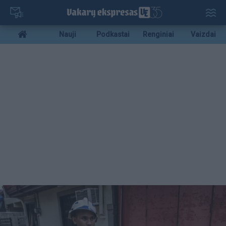
Pereiti
į
pagrindinį
Mobile
Nauji
Podkastai
Renginiai
Vaizdai
turinį
menu
bottom