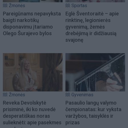
Žmonės
Sportas
Pareigūnams nepavyksta
Eglė Šventoraitė – apie
baigti narkotikų
rinktinę, legionierės
disponavimu įtariamo
gyvenimą, žemės
Olego Šurajevo bylos
drebėjimą ir didžiausią
svajonę
Žmonės
Gyvenimas
Reveka Devolskytė
Pasaulio langų valymo
prisiminė, iki ko nuvedė
čempionatas: kur vyksta
desperatiškas noras
varžybos, taisyklės ir
sulieknėti: apie pasekmes
prizas