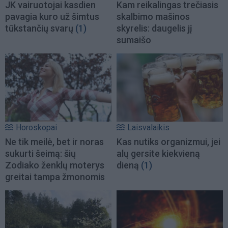
JK vairuotojai kasdien
Kam reikalingas trečiasis
pavagia kuro už šimtus
skalbimo mašinos
tūkstančių svarų
(1)
skyrelis: daugelis jį
sumaišo
Horoskopai
Laisvalaikis
Ne tik meilė, bet ir noras
Kas nutiks organizmui, jei
sukurti šeimą: šių
alų gersite kiekvieną
Zodiako ženklų moterys
dieną
(1)
greitai tampa žmonomis