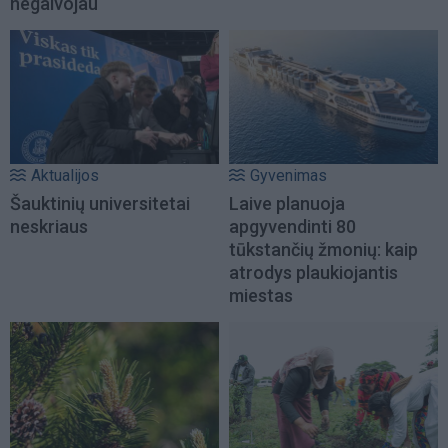
negalvojau
Aktualijos
Gyvenimas
Šauktinių universitetai
Laive planuoja
neskriaus
apgyvendinti 80
tūkstančių žmonių: kaip
atrodys plaukiojantis
miestas