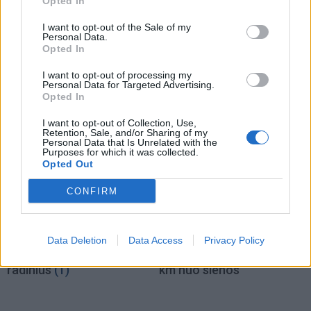
Opted In
Pasaulis
Pasaulis
I want to opt-out of the Sale of my
Skaudus smūgis Rusijos
Stalino šešėlis virš
Personal Data.
Opted In
energetikos pajamoms:
Kremliaus: kas laukia
JAV Senatas pritarė
Rusijos pasitraukus
I want to opt-out of processing my
naujam sankcijų paketui
Vladimirui Putinui
(3)
Personal Data for Targeted Advertising.
Opted In
I want to opt-out of Collection, Use,
Retention, Sale, and/or Sharing of my
Personal Data that Is Unrelated with the
Purposes for which it was collected.
Opted Out
CONFIRM
Pasaulis
Pasaulis
Rekordiškai nusekęs
Ukrainiečių dronai smogė
Dunojus atidengė II
„Wildberries“ sandėliui
Data Deletion
Data Access
Privacy Policy
pasaulinio karo laikų
Jekaterinburge, už 2000
radinius
(1)
km nuo sienos