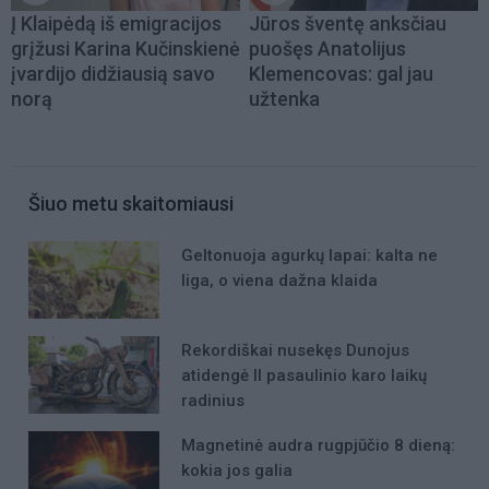
Į Klaipėdą iš emigracijos
Jūros šventę anksčiau
grįžusi Karina Kučinskienė
puošęs Anatolijus
įvardijo didžiausią savo
Klemencovas: gal jau
norą
užtenka
Šiuo metu skaitomiausi
Geltonuoja agurkų lapai: kalta ne
liga, o viena dažna klaida
Rekordiškai nusekęs Dunojus
atidengė II pasaulinio karo laikų
radinius
Magnetinė audra rugpjūčio 8 dieną:
kokia jos galia