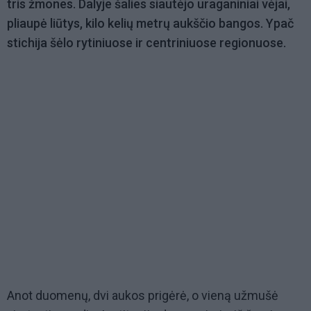
tris žmones. Dalyje šalies siautėjo uraganiniai vėjai,
pliaupė liūtys, kilo kelių metrų aukščio bangos. Ypač
stichija šėlo rytiniuose ir centriniuose regionuose.
Anot duomenų, dvi aukos prigėrė, o vieną užmušė