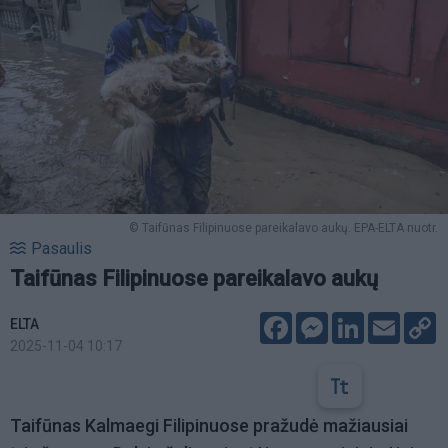
© Taifūnas Filipinuose pareikalavo aukų. EPA-ELTA nuotr.
Pasaulis
Taifūnas Filipinuose pareikalavo aukų
Facebook
Messenger
LinkedIn
Email
C
ELTA
L
2025-11-04 10:17
Taifūnas Kalmaegi Filipinuose pražudė mažiausiai