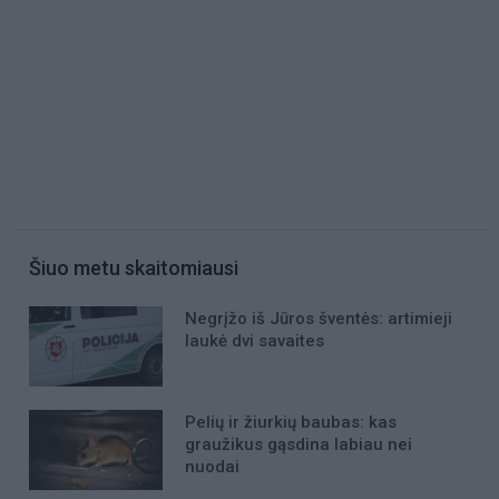
Šiuo metu skaitomiausi
Negrįžo iš Jūros šventės: artimieji
laukė dvi savaites
Pelių ir žiurkių baubas: kas
graužikus gąsdina labiau nei
nuodai