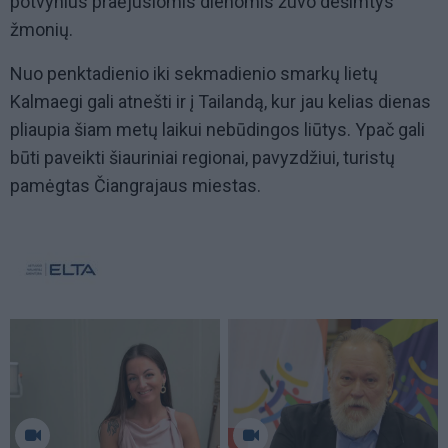
potvynius praėjusiomis dienomis žuvo dešimtys
žmonių.
Nuo penktadienio iki sekmadienio smarkų lietų
Kalmaegi gali atnešti ir į Tailandą, kur jau kelias dienas
pliaupia šiam metų laikui nebūdingos liūtys. Ypač gali
būti paveikti šiauriniai regionai, pavyzdžiui, turistų
pamėgtas Čiangrajaus miestas.