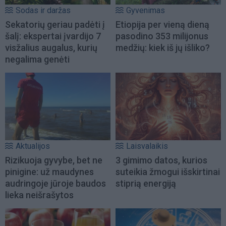
Sodas ir daržas
Gyvenimas
Sekatorių geriau padėti į
Etiopija per vieną dieną
šalį: ekspertai įvardijo 7
pasodino 353 milijonus
visžalius augalus, kurių
medžių: kiek iš jų išliko?
negalima genėti
Aktualijos
Laisvalaikis
Rizikuoja gyvybe, bet ne
3 gimimo datos, kurios
pinigine: už maudynes
suteikia žmogui išskirtinai
audringoje jūroje baudos
stiprią energiją
lieka neišrašytos