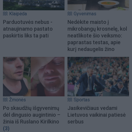
Klaipėda
Gyvenimas
Parduotuvės nebus -
Nedėkite maisto į
atnaujinamo pastato
mikrobangų krosnelę, kol
paskirtis liks ta pati
neatlikote šio veiksmo:
paprastas testas, apie
kurį nedaugelis žino
Žmonės
Sportas
Po skaudžių išgyvenimų
Jasikevičiaus vedami
dėl dingusio augintinio –
Lietuvos vaikinai patiesė
žinia iš Ruslano Kirilkino
serbus
(3)