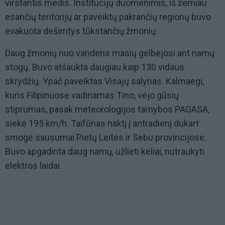
virstantis medis. Institucijų duomenimis, iš žemiau
esančių teritorijų ar paveiktų pakrančių regionų buvo
evakuota dešimtys tūkstančių žmonių.
Daug žmonių nuo vandens masių gelbėjosi ant namų
stogų. Buvo atšaukta daugiau kaip 130 vidaus
skrydžių. Ypač paveiktas Visajų salynas. Kalmaegi,
kuris Filipinuose vadinamas Tino, vėjo gūsių
stiprumas, pasak meteorologijos tarnybos PAGASA,
siekė 195 km/h. Taifūnas naktį į antradienį dukart
smogė sausumai Pietų Leitės ir Sebu provincijose.
Buvo apgadinta daug namų, užlieti keliai, nutraukyti
elektros laidai.