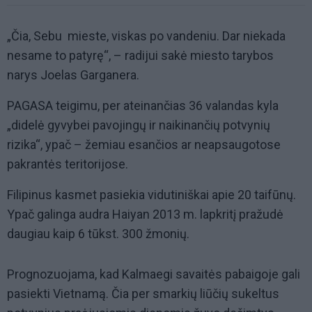
„Čia, Sebu mieste, viskas po vandeniu. Dar niekada
nesame to patyrę“, – radijui sakė miesto tarybos
narys Joelas Garganera.
PAGASA teigimu, per ateinančias 36 valandas kyla
„didelė gyvybei pavojingų ir naikinančių potvynių
rizika“, ypač – žemiau esančios ar neapsaugotose
pakrantės teritorijose.
Filipinus kasmet pasiekia vidutiniškai apie 20 taifūnų.
Ypač galinga audra Haiyan 2013 m. lapkritį pražudė
daugiau kaip 6 tūkst. 300 žmonių.
Prognozuojama, kad Kalmaegi savaitės pabaigoje gali
pasiekti Vietnamą. Čia per smarkių liūčių sukeltus