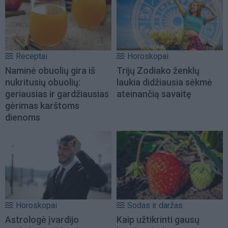
Receptai
Horoskopai
Naminė obuolių gira iš
Trijų Zodiako ženklų
nukritusių obuolių:
laukia didžiausia sėkmė
geriausias ir gardžiausias
ateinančią savaitę
gėrimas karštoms
dienoms
Horoskopai
Sodas ir daržas
Astrologė įvardijo
Kaip užtikrinti gausų