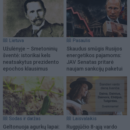
Lietuva
Pasaulis
Užulėnyje – Smetoninių
Skaudus smūgis Rusijos
šventė: istorikai kels
energetikos pajamoms:
neatsakytus prezidento
JAV Senatas pritarė
epochos klausimus
naujam sankcijų paketui
Sodas ir daržas
Laisvalaikis
Geltonuoja agurkų lapai:
Rugpjūčio 8-ąją vardo