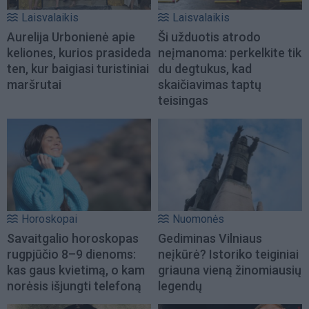
Laisvalaikis
Laisvalaikis
Aurelija Urbonienė apie
Ši užduotis atrodo
keliones, kurios prasideda
neįmanoma: perkelkite tik
ten, kur baigiasi turistiniai
du degtukus, kad
maršrutai
skaičiavimas taptų
teisingas
Horoskopai
Nuomonės
Savaitgalio horoskopas
Gediminas Vilniaus
rugpjūčio 8–9 dienoms:
neįkūrė? Istoriko teiginiai
kas gaus kvietimą, o kam
griauna vieną žinomiausių
norėsis išjungti telefoną
legendų