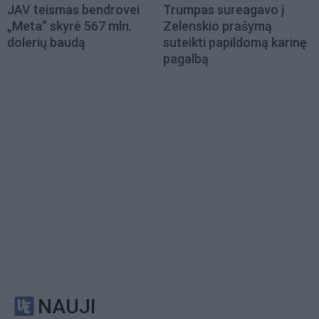
JAV teismas bendrovei
Trumpas sureagavo į
„Meta“ skyrė 567 mln.
Zelenskio prašymą
dolerių baudą
suteikti papildomą karinę
pagalbą
NAUJI