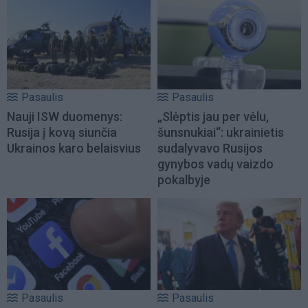
Pasaulis
Pasaulis
Nauji ISW duomenys:
„Slėptis jau per vėlu,
Rusija į kovą siunčia
šunsnukiai“: ukrainietis
Ukrainos karo belaisvius
sudalyvavo Rusijos
gynybos vadų vaizdo
pokalbyje
Pasaulis
Pasaulis