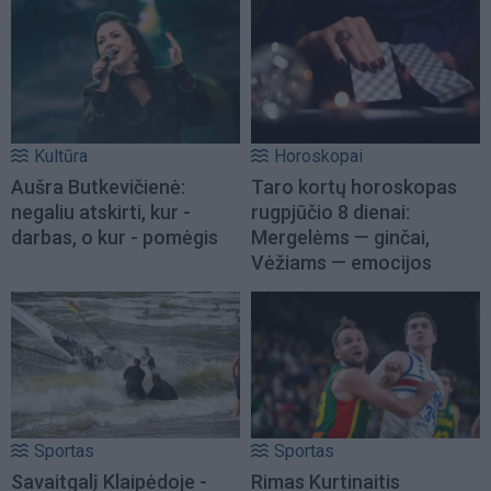
Kultūra
Horoskopai
Aušra Butkevičienė:
Taro kortų horoskopas
negaliu atskirti, kur -
rugpjūčio 8 dienai:
darbas, o kur - pomėgis
Mergelėms — ginčai,
Vėžiams — emocijos
Sportas
Sportas
Savaitgalį Klaipėdoje -
Rimas Kurtinaitis