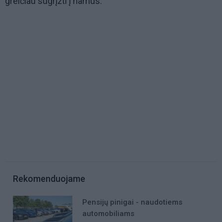
greičiau sugrįžti į namus.
Rekomenduojame
Pensijų pinigai - naudotiems
automobiliams