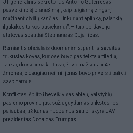
JT generalinis sekretorius Antonio Guterresas
pasveikino šį pranešimą „kaip teigiamą žingsnį
mažinant civilių kančias… ir kuriant aplinką, palankią
ilgalaikės taikos pasiekimui“, – taip perdavė jo
atstovas spaudai Stephane’as Dujarricas.
Remiantis oficialiais duomenimis, per tris savaites
trukusias kovas, kuriose buvo pasitelkta artilerija,
tankai, dronai ir naikintuvai, žuvo mažiausiai 47
žmonės, o daugiau nei milijonas buvo priversti palikti
savo namus.
Konfliktas išplito į beveik visas abiejų valstybių
pasienio provincijas, sužlugdydamas ankstesnes
paliaubas, už kurias nuopelnus sau priskyrė JAV
prezidentas Donaldas Trumpas.