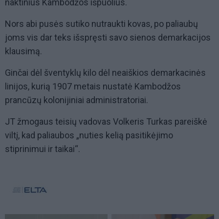
naktinius Kambodžos išpuolius.
Nors abi pusės sutiko nutraukti kovas, po paliaubų
joms vis dar teks išspręsti savo sienos demarkacijos
klausimą.
Ginčai dėl šventyklų kilo dėl neaiškios demarkacinės
linijos, kurią 1907 metais nustatė Kambodžos
prancūzų kolonijiniai administratoriai.
JT žmogaus teisių vadovas Volkeris Turkas pareiškė
viltį, kad paliaubos „nuties kelią pasitikėjimo
stiprinimui ir taikai“.