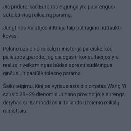
Jis pridūrė, kad Europos Sąjunga yra pasirengusi
suteikti visą reikiamą paramą.
Jungtinės Valstijos ir Kinija taip pat ragino nutraukti
kovas.
Pekino užsienio reikalų ministerija pareiškė, kad
paliaubos „parodo, jog dialogas ir konsultacijos yra
realus ir veiksmingas būdas spręsti sudėtingus
ginčus“, ir pasiūlė tolesnę paramą.
Šalių teigimu, Kinijos vyriausiasis diplomatas Wang Yi
sausio 28–29 dienomis Junano provincijoje surengs
derybas su Kambodžos ir Tailando užsienio reikalų
ministrais.