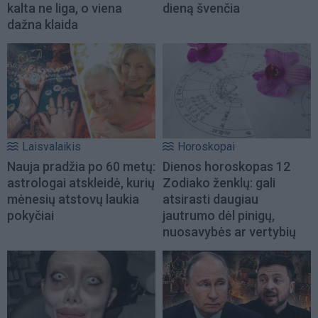
kalta ne liga, o viena
dieną švenčia
dažna klaida
Laisvalaikis
Horoskopai
Nauja pradžia po 60 metų:
Dienos horoskopas 12
astrologai atskleidė, kurių
Zodiako ženklų: gali
mėnesių atstovų laukia
atsirasti daugiau
pokyčiai
jautrumo dėl pinigų,
nuosavybės ar vertybių