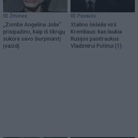
Žmonės
Pasaulis
„Zombė Angelina Jolie“
Stalino šešėlis virš
prisipažino, kaip iš tikrųjų
Kremliaus: kas laukia
sukūrė savo šiurpinantį
Rusijos pasitraukus
įvaizdį
Vladimirui Putinui
(1)