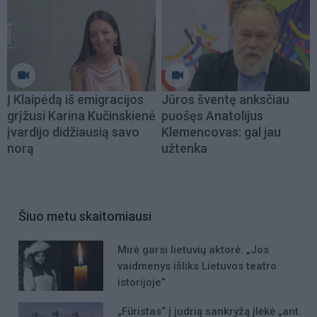
Į Klaipėdą iš emigracijos
Jūros šventę anksčiau
grįžusi Karina Kučinskienė
puošęs Anatolijus
įvardijo didžiausią savo
Klemencovas: gal jau
norą
užtenka
Šiuo metu skaitomiausi
Mirė garsi lietuvių aktorė: „Jos
vaidmenys išliks Lietuvos teatro
istorijoje“
„Fūristas“ į judrią sankryžą įlėkė „ant