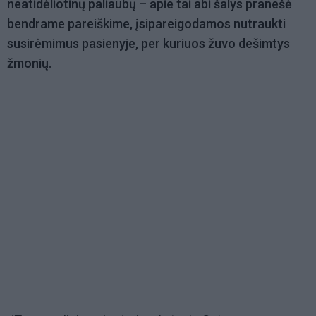
neatidėliotinų paliaubų – apie tai abi šalys pranešė
bendrame pareiškime, įsipareigodamos nutraukti
susirėmimus pasienyje, per kuriuos žuvo dešimtys
žmonių.