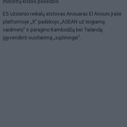
ministrų krizės posėdžio.
ES užsienio reikalų atstovas Anouaras El Anouni įraše
platformoje „X“ padėkojo „ASEAN už teigiamą
vaidmenį“ ir paragino Kambodžą bei Tailandą
įgyvendinti susitarimą „sąžiningai“.