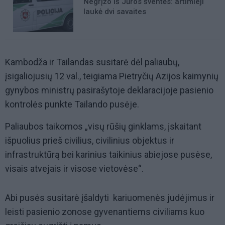
Negrįžo iš Jūros šventės: artimieji
laukė dvi savaites
Kambodža ir Tailandas susitarė dėl paliaubų,
įsigaliojusių 12 val., teigiama Pietryčių Azijos kaimynių
gynybos ministrų pasirašytoje deklaracijoje pasienio
kontrolės punkte Tailando pusėje.
Paliaubos taikomos „visų rūšių ginklams, įskaitant
išpuolius prieš civilius, civilinius objektus ir
infrastruktūrą bei karinius taikinius abiejose pusėse,
visais atvejais ir visose vietovėse“.
Abi pusės susitarė įšaldyti kariuomenės judėjimus ir
leisti pasienio zonose gyvenantiems civiliams kuo