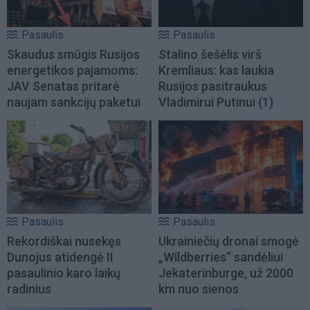
Pasaulis
Pasaulis
Skaudus smūgis Rusijos
Stalino šešėlis virš
energetikos pajamoms:
Kremliaus: kas laukia
JAV Senatas pritarė
Rusijos pasitraukus
naujam sankcijų paketui
Vladimirui Putinui
(1)
Pasaulis
Pasaulis
Rekordiškai nusekęs
Ukrainiečių dronai smogė
Dunojus atidengė II
„Wildberries“ sandėliui
pasaulinio karo laikų
Jekaterinburge, už 2000
radinius
km nuo sienos