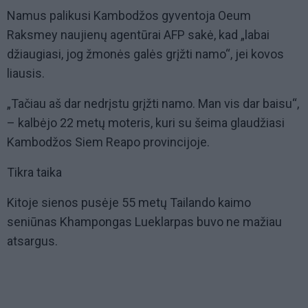
Namus palikusi Kambodžos gyventoja Oeum
Raksmey naujienų agentūrai AFP sakė, kad „labai
džiaugiasi, jog žmonės galės grįžti namo“, jei kovos
liausis.
„Tačiau aš dar nedrįstu grįžti namo. Man vis dar baisu“,
– kalbėjo 22 metų moteris, kuri su šeima glaudžiasi
Kambodžos Siem Reapo provincijoje.
Tikra taika
Kitoje sienos pusėje 55 metų Tailando kaimo
seniūnas Khampongas Lueklarpas buvo ne mažiau
atsargus.