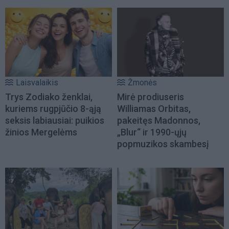
Laisvalaikis
Žmonės
Trys Zodiako ženklai,
Mirė prodiuseris
kuriems rugpjūčio 8-ąją
Williamas Orbitas,
seksis labiausiai: puikios
pakeitęs Madonnos,
žinios Mergelėms
„Blur“ ir 1990-ųjų
popmuzikos skambesį