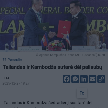
© Agence Kampuchea Press (AFP / „Scanpix“) nuotr.
Pasaulis
Tailandas ir Kambodža sutarė dėl paliaubų
Facebook
Messenger
LinkedIn
Email
C
ELTA
L
2025-12-27 18:27
Tailandas ir Kambodža šeštadienį susitarė dėl