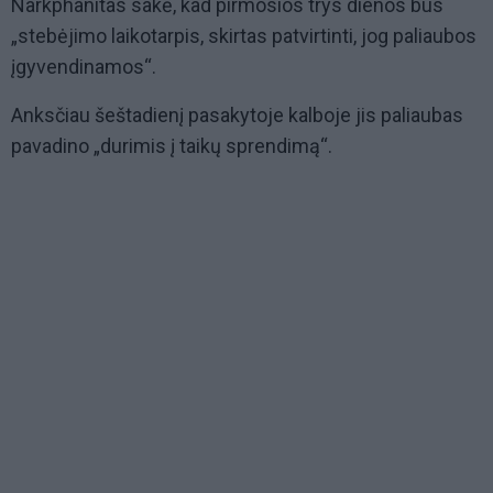
Narkphanitas sakė, kad pirmosios trys dienos bus
„stebėjimo laikotarpis, skirtas patvirtinti, jog paliaubos
įgyvendinamos“.
Anksčiau šeštadienį pasakytoje kalboje jis paliaubas
pavadino „durimis į taikų sprendimą“.