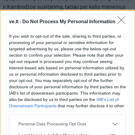
ir Kambodžos susitarimą, tačiau per kelis mėnesius
jis buvo pažeistas, abiem pusėms kaltinant viena kitą
ve.lt -
Do Not Process My Personal Information
naujų kovų kurstymu.
If you wish to opt-out of the sale, sharing to third parties, or
Pareigūnų teigimu, per naujausią susirėmimų etapą
processing of your personal or sensitive information for
žuvo mažiausiai 25 Tailando kariai ir vienas Tailando
targeted advertising by us, please use the below opt-out
civilis.
section to confirm your selection. Please note that after your
opt-out request is processed you may continue seeing
Kambodža, kurios karinės pajėgos yra silpnesnės ir
interest-based ads based on personal information utilized by
us or personal information disclosed to third parties prior to
prasčiau finansuojamos nei Bankoko kariuomenė,
your opt-out. You may separately opt-out of the further
pranešė, kad žuvo 21 civilis.
disclosure of your personal information by third parties on the
IAB’s list of downstream participants. This information may
also be disclosed by us to third parties on the
IAB’s List of
Downstream Participants
that may further disclose it to other
third parties.
Personal Data Processing Opt Outs