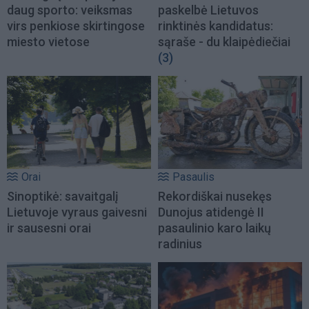
daug sporto: veiksmas
paskelbė Lietuvos
virs penkiose skirtingose
rinktinės kandidatus:
miesto vietose
sąraše - du klaipėdiečiai
(3)
Orai
Pasaulis
Sinoptikė: savaitgalį
Rekordiškai nusekęs
Lietuvoje vyraus gaivesni
Dunojus atidengė II
ir sausesni orai
pasaulinio karo laikų
radinius