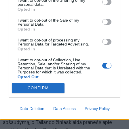
I want to opt-out of the Sharing of my
personal data.
Opted In
I want to opt-out of the Sale of my
Personal Data.
Opted In
I want to opt-out of processing my
Personal Data for Targeted Advertising.
Pnompenis nepranešė apie jokias karines aukas, nors
Opted In
oficialiame „Facebook“ įraše matyti pirmoji ponia Pich
I want to opt-out of Collection, Use,
Retention, Sale, and/or Sharing of my
Chanmony, Kambodžos lyderio Hun Maneto žmona,
Personal Data that Is Unrelated with the
Purposes for which it was collected.
dalyvaujanti kovose žuvusių karių laidotuvėse.
Opted Out
Smurtas tebesitęsė ir tuo metu, kai šią savaitę vyko
CONFIRM
derybos pasienyje.
Penktadienį Kambodža apkaltino Tailandą
Data Deletion
Data Access
Privacy Policy
suintensyvinus ginčijamų pasienio teritorijų
apšaudymą, o Tailando žiniasklaida pranešė apie