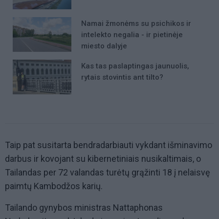
Namai žmonėms su psichikos ir
intelekto negalia - ir pietinėje
miesto dalyje
Kas tas paslaptingas jaunuolis,
rytais stovintis ant tilto?
Taip pat susitarta bendradarbiauti vykdant išminavimo
darbus ir kovojant su kibernetiniais nusikaltimais, o
Tailandas per 72 valandas turėtų grąžinti 18 į nelaisvę
paimtų Kambodžos karių.
Tailando gynybos ministras Nattaphonas