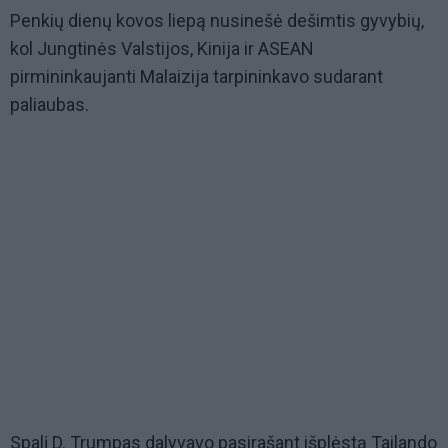
Penkių dienų kovos liepą nusinešė dešimtis gyvybių,
kol Jungtinės Valstijos, Kinija ir ASEAN
pirmininkaujanti Malaizija tarpininkavo sudarant
paliaubas.
Spalį D. Trumpas dalyvavo pasirašant išplėstą Tailando