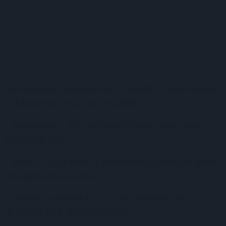
Šie duomenys teikiami karo nusikaltimų registravimui
ir dokumentavimui, rašo „Guildhall“.
Borodianka – 36-oji atskiroji motorizuotoji šaulių
brigada (Borzia)
Buča – 64-oji atskiroji motorizuotųjų šaulių brigada
(Chabarovsko kraštas)
Irpenė-Hostomelis – 217-asis gvardijos oro
desantininkų pulkas (Ivanovas)