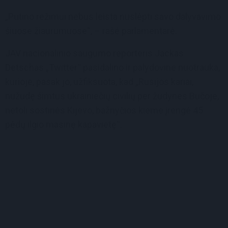
„Putino režimui nebus leista nuslėpti savo dalyvavimo
šiuose žiaurumuose“, – rašė parlamentarė.
JAV nacionalinio saugumo reporteris Jackas
Detschas „Twitter“ pasidalino ir palydovine nuotrauka,
kurioje, pasak jo, užfiksuota, kad „Rusijos kariai,
nužudę šimtus ukrainiečių civilių per žudynes Bučoje,
netoli sostinės Kijevo, bažnyčios kieme įrengė 45
pėdų ilgio masinę kapavietę“.