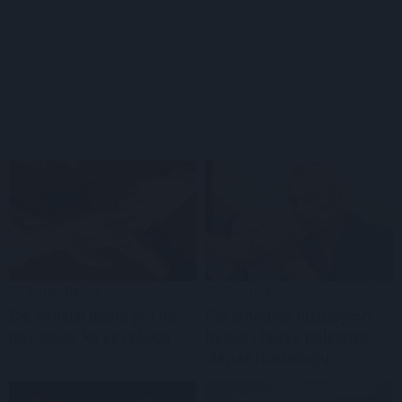
Laisvalaikis
Kriminalai
Šie ženklai delne yra ne
Paramediko nužudymo
pas visus: ką jie reiškia
byloje į laisvę paleistas
vienas įtariamųjų