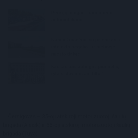
Pensijų pinigai - naudotiems
automobiliams
Namai žmonėms su psichikos ir
intelekto negalia - ir pietinėje
miesto dalyje
Kas tas paslaptingas jaunuolis,
rytais stovintis ant tilto?
Černigovas – 35-oji atskiroji motorizuotoji šaulių
brigada (Aleisk) ir 55-oji atskiroji motorizuotoji šaulių
brigada (Tuva)