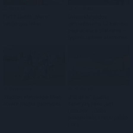
Verslas
Kriminalai
FNTT įšaldė „Mere“
Dviem Klaipėdos
valdytojos lėšas
gimnazistams už kanapių
pagrobimą ir platinimą –
lygtinis laisvės atėmimas
Gyvenimas
Kriminalai
Studijos Klaipėdoje Miah
„Fūristas“ į judrią
atvėrė naujas galimybes
sankryžą įlėkė „ant
rankinio“: vilkiko
puspriekabės ratai pakilo
į orą