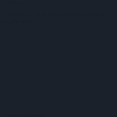
(Čebarkulas)
Slavutičius – 74-oji atskiroji motorizuotoji šaulių
brigada (Jurga)
Rekomenduojame