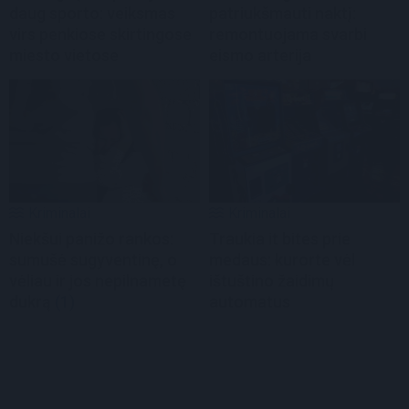
daug sporto: veiksmas
patriukšmauti naktį:
virs penkiose skirtingose
remontuojama svarbi
miesto vietose
eismo arterija
Kriminalai
Kriminalai
Niekšui panižo rankos:
Traukia it bites prie
sumušė sugyventinę, o
medaus: kurorte vėl
vėliau ir jos nepilnametę
ištuštino žaidimų
dukrą
(1)
automatus