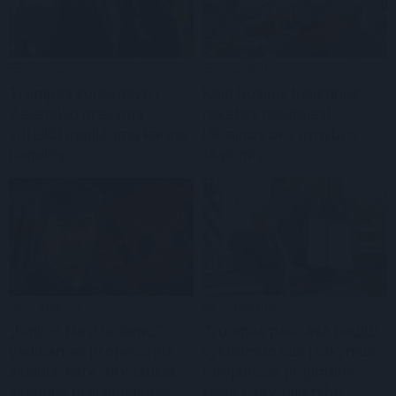
Pasaulis
Pasaulis
Trumpas sureagavo į
Kaip Rusijos balistinės
Zelenskio prašymą
raketos naudojasi
suteikti papildomą karinę
Ukrainos oro gynybos
pagalbą
skylėmis
Pasaulis
Pasaulis
„Kinijos Nostradamu“
Trumpas pasirašė naujus
vadinamas profesorius
vykdomuosius įsakymus,
skelbia: kare JAV laukia
ribojančius prigimtinę
skaudus pralaimėjimas
teisę į JAV pilietybę