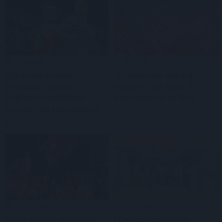
Sportas
Kultūra
Rimas Kurtinaitis
„Scanorama vasara“
paskelbė Lietuvos
Nidoje – tu ir tavo 7
rinktinės kandidatus:
pasimatymai su kinu
sąraše - du klaipėdiečiai
(1)
Renginiai
Sportas
Pirmą kartą Lietuvoje –
Į Palangą atkeliavo