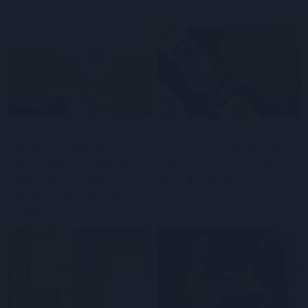
Pasaulis
Pasaulis
„Slėptis jau per vėlu,
JAV teismas bendrovei
šunsnukiai“: ukrainietis
„Meta“ skyrė 567 mln.
sudalyvavo Rusijos
dolerių baudą
gynybos vadų vaizdo
pokalbyje