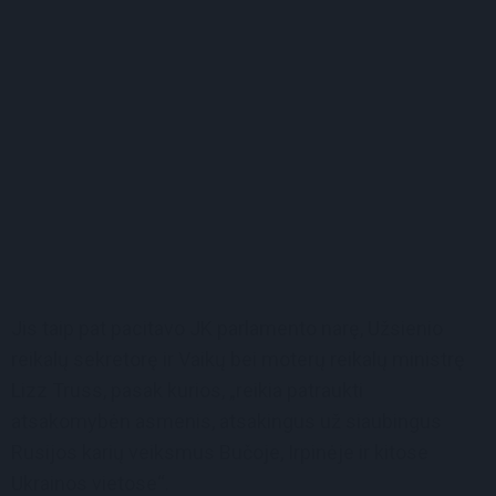
Jis taip pat pacitavo JK parlamento narę, Užsienio
reikalų sekretorę ir Vaikų bei moterų reikalų ministrę
Lizz Truss, pasak kurios, „reikia patraukti
atsakomybėn asmenis, atsakingus už siaubingus
Rusijos karių veiksmus Bučoje, Irpinėje ir kitose
Ukrainos vietose“.