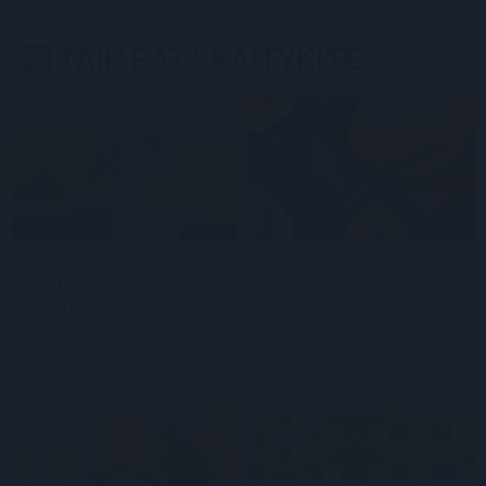
TAIP PAT SKAITYKITE
Pasaulis
Pasaulis
„Slėptis jau per vėlu,
JAV teismas bendrovei
šunsnukiai“: ukrainietis
„Meta“ skyrė 567 mln.
sudalyvavo Rusijos
dolerių baudą
gynybos vadų vaizdo
pokalbyje