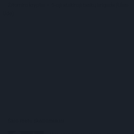
Žitomiro kryptis – 5-oji atskiroji tankų brigada (Ulan-
Udė)
Šiuo metu skaitomiausi