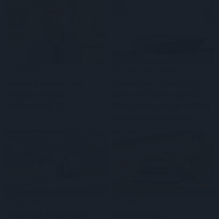
Žmonės
Klaipėdos pulsas
Vaidas Baumila: „Aš
Klaipėdoje - prancūzų
nebijau santykių
laivas, kuriame galima
nuobodumo"
(2)
išgirsti banginių ir delfinų
skleidžiamus garsus
Sportas
Klaipėda
Savaitgalį Klaipėdoje -
Kelininkai gali