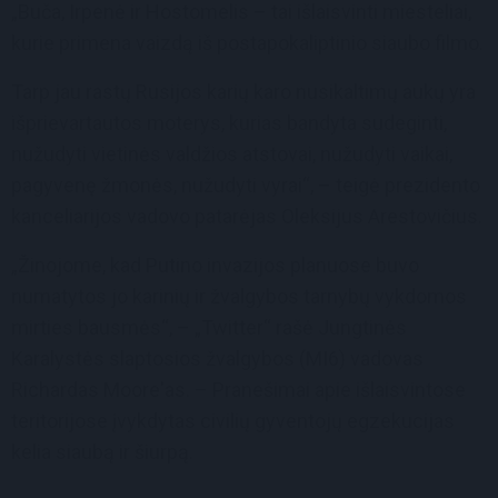
„Buča, Irpenė ir Hostomelis – tai išlaisvinti miesteliai,
kurie primena vaizdą iš postapokaliptinio siaubo filmo.
Tarp jau rastų Rusijos karių karo nusikaltimų aukų yra
išprievartautos moterys, kurias bandyta sudeginti,
nužudyti vietinės valdžios atstovai, nužudyti vaikai,
pagyvenę žmonės, nužudyti vyrai“, – teigė prezidento
kanceliarijos vadovo patarėjas Oleksijus Arestovičius.
„Žinojome, kad Putino invazijos planuose buvo
numatytos jo karinių ir žvalgybos tarnybų vykdomos
mirties bausmės“, – „Twitter“ rašė Jungtinės
Karalystės slaptosios žvalgybos (MI6) vadovas
Richardas Moore'as. – Pranešimai apie išlaisvintose
teritorijose įvykdytas civilių gyventojų egzekucijas
kelia siaubą ir šiurpą.