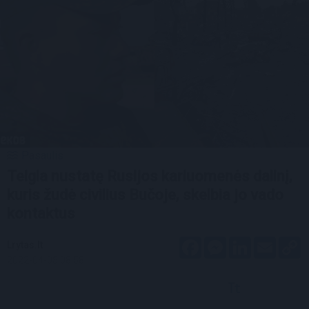
Pasaulis
Teigia nustatę Rusijos kariuomenės dalinį,
kuris žudė civilius Bučoje, skelbia jo vado
kontaktus
Facebook
Messenger
LinkedIn
Email
C
Lrytas.lt
L
2022-04-05 08:58