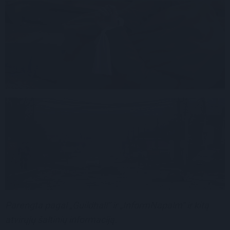
Parengta pagal „Guildhall“ ir „InformNapalm“ ir kitą
atvirųjų šaltinių informaciją.