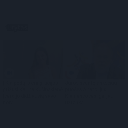
Į Klaipėdą iš emigracijos
Jūros šventę anksčiau
grįžusi Karina Kučinskienė
puošęs Anatolijus
įvardijo didžiausią savo
Klemencovas: gal jau
norą
užtenka