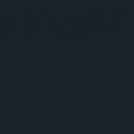
Anksčiau Bučos meras Anatolijus Fedorukas pranešė,
kad mieste aptikta masinė kapavietė, kurioje palaidota
apie 300 žmonių, o dešimtys lavonų gulėjo gatvėse,
kai kurie iš jų buvo surištomis rankomis.