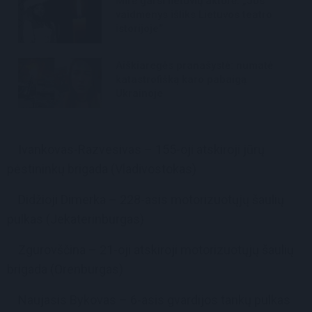
Mirė garsi lietuvių aktorė: „Jos
vaidmenys išliks Lietuvos teatro
istorijoje“
Aiškiaregės pranašystė: numatė
katastrofišką karo pabaigą
Ukrainoje
Ivankovas-Razvesivas – 155-oji atskiroji jūrų
pėstininkų brigada (Vladivostokas)
Didžioji Dimerka – 228-asis motorizuotųjų šaulių
pulkas (Jekaterinburgas)
Zgurovščina – 21-oji atskiroji motorizuotųjų šaulių
brigada (Orenburgas)
Naujasis Bykovas – 6-asis gvardijos tankų pulkas