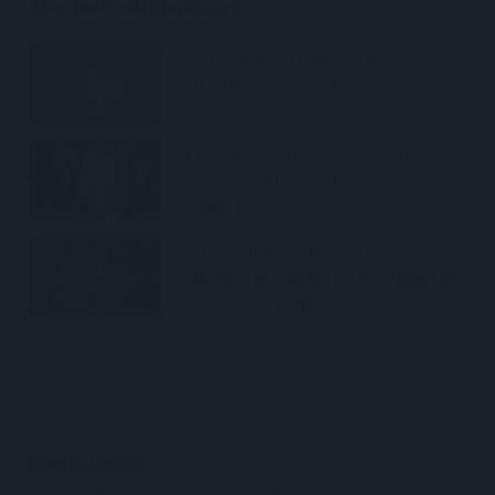
Šiuo metu skaitomiausi
Pelių ir žiurkių baubas: kas
graužikus gąsdina labiau nei
nuodai
Kaip atjauninti įvaizdį artėjant prie
60-ies: 10 kirpimų, kurie vizualiai
jaunina
Taro kortų horoskopas rugpjūčio 7
dienai: Vandeniams – pasirinkimas,
Dvyniams – pagreitis
Raktažodžiai
rusijos kariuomenė
Rusija
karo nusikaltimai