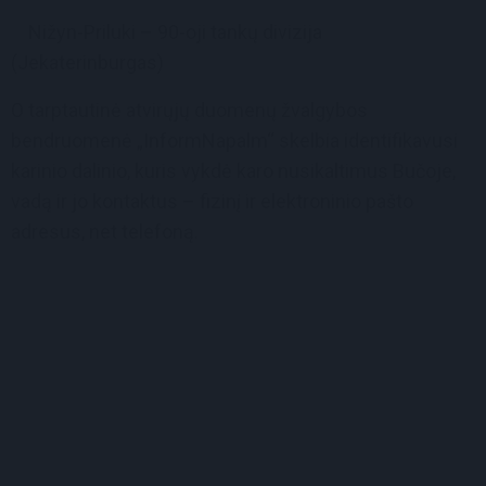
Nižyn-Priluki – 90-oji tankų divizija
(Jekaterinburgas)
O tarptautinė atvirųjų duomenų žvalgybos
bendruomenė „InformNapalm“ skelbia identifikavusi
karinio dalinio, kuris vykdė karo nusikaltimus Bučoje,
vadą ir jo kontaktus – fizinį ir elektroninio pašto
adresus, net telefoną.