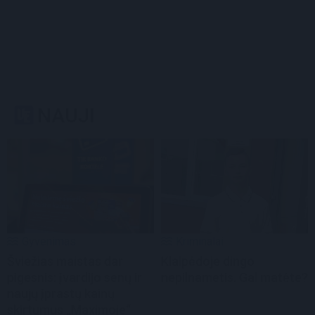
NAUJI
Gyvenimas
Kriminalai
Šviežias maistas dar
Klaipėdoje dingo
pigesnis: įvardijo senų ir
nepilnametis. Gal matėte?
naujų įprastų kainų
skirtumus „Maximoje“