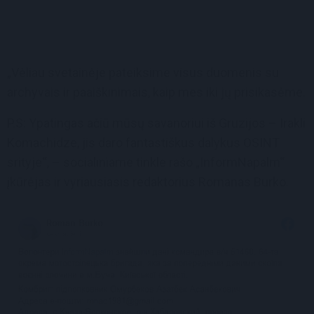
„Vėliau svetainėje pateiksime visus duomenis su
archyvais ir paaiškinimais, kaip mes iki jų prisikasėme.
P.S: Ypatingas ačiū mūsų savanoriui iš Gruzijos – Irakli
Komachidze, jis daro fantastiškus dalykus OSINT
srityje“, – socialiniame tinkle rašo „InformNapalm“
įkūrėjas ir vyriausiasis redaktorius Romanas Burko.