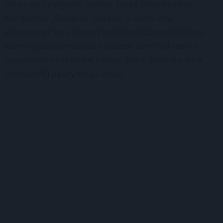
Ukrainos žvalgybos šaltinis šalies žiniasklaidos
kompanijai „Guildhall“ pateikė preliminarią
informaciją apie Rusijos ginkluotųjų pajėgų dalinių,
kurie vykdė operacijas, siekdami užimti Ukrainos
gyvenvietes (įskaitant Irpenę, Bučą, Borodianką ir
Hostomelį) paskyrimų sąrašą.