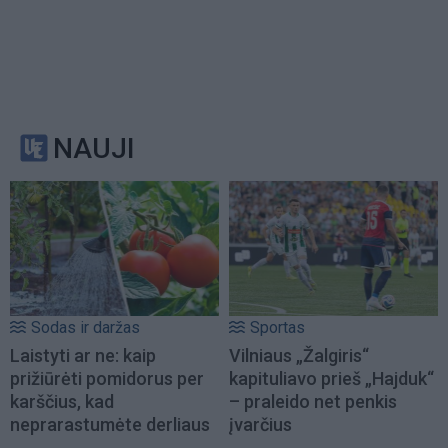
NAUJI
Sodas ir daržas
Sportas
Laistyti ar ne: kaip
Vilniaus „Žalgiris“
prižiūrėti pomidorus per
kapituliavo prieš „Hajduk“
karščius, kad
– praleido net penkis
neprarastumėte derliaus
įvarčius