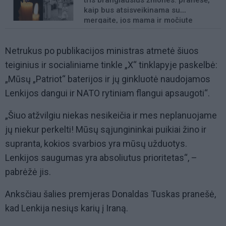
tris brangiausius žmones: pranešė,
kaip bus atsisveikinama su
mergaite, jos mama ir močiute
Netrukus po publikacijos ministras atmetė šiuos
teiginius ir socialiniame tinkle „X“ tinklapyje paskelbė:
„Mūsų „Patriot“ baterijos ir jų ginkluotė naudojamos
Lenkijos dangui ir NATO rytiniam flangui apsaugoti“.
„Šiuo atžvilgiu niekas nesikeičia ir mes neplanuojame
jų niekur perkelti! Mūsų sąjungininkai puikiai žino ir
supranta, kokios svarbios yra mūsų užduotys.
Lenkijos saugumas yra absoliutus prioritetas“, –
pabrėžė jis.
Anksčiau šalies premjeras Donaldas Tuskas pranešė,
kad Lenkija nesiųs karių į Iraną.