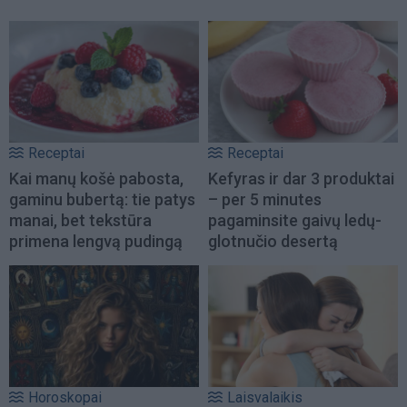
Receptai
Receptai
Kai manų košė pabosta,
Kefyras ir dar 3 produktai
gaminu bubertą: tie patys
– per 5 minutes
manai, bet tekstūra
pagaminsite gaivų ledų-
primena lengvą pudingą
glotnučio desertą
Horoskopai
Laisvalaikis