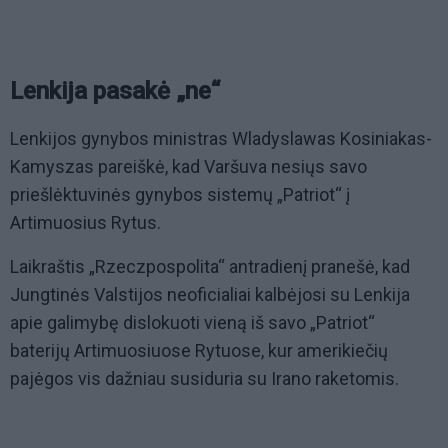
Lenkija pasakė „ne“
Lenkijos gynybos ministras Wladyslawas Kosiniakas-
Kamyszas pareiškė, kad Varšuva nesiųs savo
priešlėktuvinės gynybos sistemų „Patriot“ į
Artimuosius Rytus.
Laikraštis „Rzeczpospolita“ antradienį pranešė, kad
Jungtinės Valstijos neoficialiai kalbėjosi su Lenkija
apie galimybę dislokuoti vieną iš savo „Patriot“
baterijų Artimuosiuose Rytuose, kur amerikiečių
pajėgos vis dažniau susiduria su Irano raketomis.