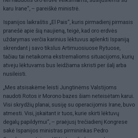
karu Irane“, – pareiškė ministrė.
Ispanijos laikraštis „El Pais“, kuris pirmadienį pirmasis
pranešė apie šią naujieną, teigė, kad oro erdvės
uždarymas verčia karinius lėktuvus aplenkti Ispaniją
skrendant į savo tikslus Artimuosiuose Rytuose,
tačiau tai netaikoma ekstremalioms situacijoms, kurių
atveju lėktuvams bus leidžiama skristi per šalį arba
nusileisti.
„Mes atsisakėme leisti Jungtinėms Valstijoms
naudoti Rotos ir Morono bazes šiam neteisėtam karui.
Visi skrydžių planai, susiję su operacijomis Irane, buvo
atmesti. Visi, įskaitant ir tuos, kurie skirti lėktuvų
degalų papildymui“, – praėjusį trečiadienį Kongrese
sakė Ispanijos ministras pirmininkas Pedro