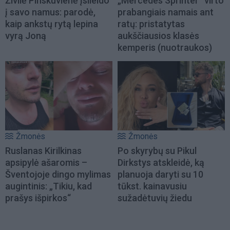
Živilė Pinskuvienė įsileido
„Mercedes Sprinter“ virto
į savo namus: parodė,
prabangiais namais ant
kaip ankstų rytą lepina
ratų: pristatytas
vyrą Joną
aukščiausios klasės
kemperis (nuotraukos)
Žmonės
Žmonės
Ruslanas Kirilkinas
Po skyrybų su Pikul
apsipylė ašaromis –
Dirkstys atskleidė, ką
Šventojoje dingo mylimas
planuoja daryti su 10
augintinis: „Tikiu, kad
tūkst. kainavusiu
prašys išpirkos“
sužadėtuvių žiedu