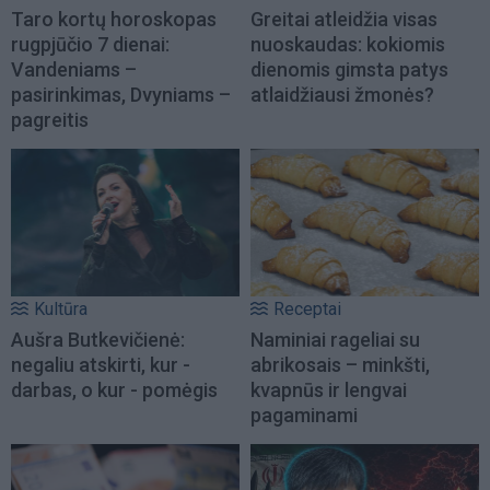
Taro kortų horoskopas
Greitai atleidžia visas
rugpjūčio 7 dienai:
nuoskaudas: kokiomis
Vandeniams –
dienomis gimsta patys
pasirinkimas, Dvyniams –
atlaidžiausi žmonės?
pagreitis
Kultūra
Receptai
Aušra Butkevičienė:
Naminiai rageliai su
negaliu atskirti, kur -
abrikosais – minkšti,
darbas, o kur - pomėgis
kvapnūs ir lengvai
pagaminami