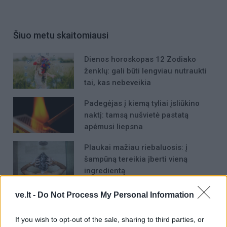
Šiuo metu skaitomiausi
Dienos horoskopas 12 Zodiako
ženklų: gali būti lengviau nutraukti
tai, kas nebeveikia
Padegėjas į kiemą tyliai įsliūkino
naktį: tamsą nušvietė pastatą
apėmusi liepsna
Plaukai mažiau riebaluosis: į
šampūną tereikia įberti vieną
ingredientą
ve.lt -
Do Not Process My Personal Information
If you wish to opt-out of the sale, sharing to third parties, or