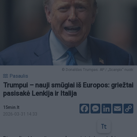
© Donaldas Trumpas. AP / „Scanpix“ nuotr.
Pasaulis
Trumpui – nauji smūgiai iš Europos: griežtai
pasisakė Lenkija ir Italija
Facebook
Messenger
LinkedIn
Email
C
15min.lt
L
2026-03-31 14:33