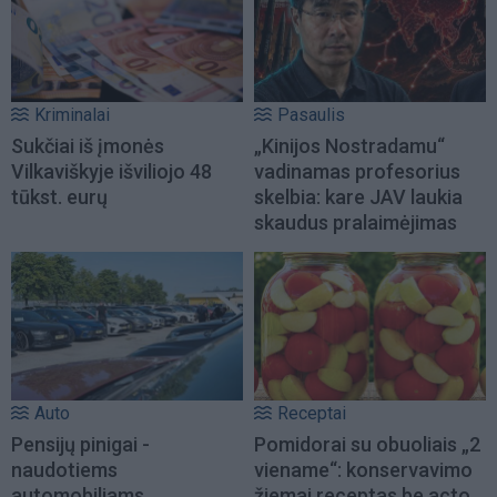
Kriminalai
Pasaulis
Sukčiai iš įmonės
„Kinijos Nostradamu“
Vilkaviškyje išviliojo 48
vadinamas profesorius
tūkst. eurų
skelbia: kare JAV laukia
skaudus pralaimėjimas
Auto
Receptai
Pensijų pinigai -
Pomidorai su obuoliais „2
naudotiems
viename“: konservavimo
automobiliams
žiemai receptas be acto