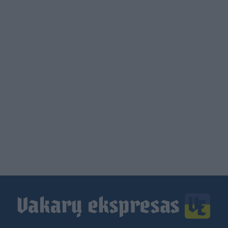
Load
More