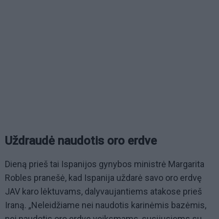
Uždraudė naudotis oro erdve
Dieną prieš tai Ispanijos gynybos ministrė Margarita
Robles pranešė, kad Ispanija uždarė savo oro erdvę
JAV karo lėktuvams, dalyvaujantiems atakose prieš
Iraną. „Neleidžiame nei naudotis karinėmis bazėmis,
nei naudotis oro erdve veiksmams, susijusiems su