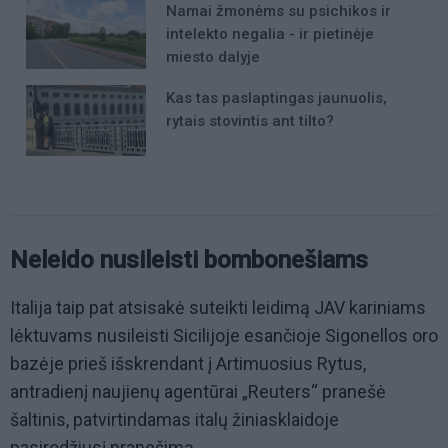
Namai žmonėms su psichikos ir
intelekto negalia - ir pietinėje
miesto dalyje
Kas tas paslaptingas jaunuolis,
rytais stovintis ant tilto?
Neleido nusileisti bombonešiams
Italija taip pat atsisakė suteikti leidimą JAV kariniams
lėktuvams nusileisti Sicilijoje esančioje Sigonellos oro
bazėje prieš išskrendant į Artimuosius Rytus,
antradienį naujienų agentūrai „Reuters“ pranešė
šaltinis, patvirtindamas italų žiniasklaidoje
pasirodžiusį pranešimą.