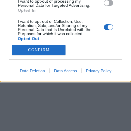
I want to opt-out of processing my
Personal Data for Targeted Advertising.
Opted In
I want to opt-out of Collection, Use,
Retention, Sale, and/or Sharing of my
This site is protected by
Personal Data that Is Unrelated with the
Sutinku su
taisyklėmis
Purposes for which it was collected.
reCAPTCHA and the Google
Opted Out
Privacy Policy
and
Terms of
Service
apply.
CONFIRM
Data Deletion
Data Access
Privacy Policy