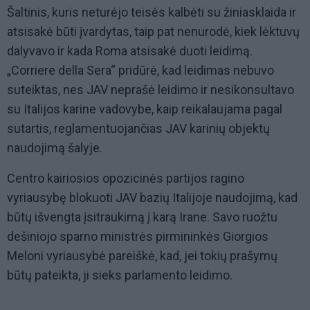
Šaltinis, kuris neturėjo teisės kalbėti su žiniasklaida ir
atsisakė būti įvardytas, taip pat nenurodė, kiek lėktuvų
dalyvavo ir kada Roma atsisakė duoti leidimą.
„Corriere della Sera“ pridūrė, kad leidimas nebuvo
suteiktas, nes JAV neprašė leidimo ir nesikonsultavo
su Italijos karine vadovybe, kaip reikalaujama pagal
sutartis, reglamentuojančias JAV karinių objektų
naudojimą šalyje.
Centro kairiosios opozicinės partijos ragino
vyriausybę blokuoti JAV bazių Italijoje naudojimą, kad
būtų išvengta įsitraukimą į karą Irane. Savo ruožtu
dešiniojo sparno ministrės pirmininkės Giorgios
Meloni vyriausybė pareiškė, kad, jei tokių prašymų
būtų pateikta, ji sieks parlamento leidimo.