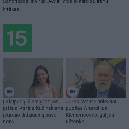
Sanchezas, atviras JAV ir Izraelio karo su Iranu
kritikas.
Į Klaipėdą iš emigracijos
Jūros šventę anksčiau
grįžusi Karina Kučinskienė
puošęs Anatolijus
įvardijo didžiausią savo
Klemencovas: gal jau
norą
užtenka