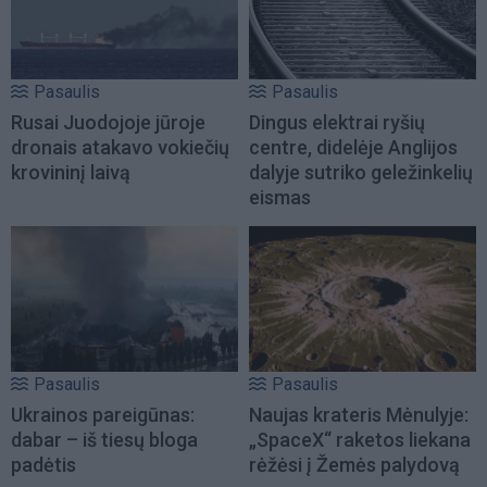
Pasaulis
Pasaulis
Rusai Juodojoje jūroje
Dingus elektrai ryšių
dronais atakavo vokiečių
centre, didelėje Anglijos
krovininį laivą
dalyje sutriko geležinkelių
eismas
Pasaulis
Pasaulis
Ukrainos pareigūnas:
Naujas krateris Mėnulyje:
dabar – iš tiesų bloga
„SpaceX“ raketos liekana
padėtis
rėžėsi į Žemės palydovą