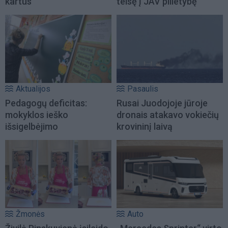
kartus
teisę į JAV pilietybę
Aktualijos
Pasaulis
Pedagogų deficitas:
Rusai Juodojoje jūroje
mokyklos ieško
dronais atakavo vokiečių
išsigelbėjimo
krovininį laivą
Žmonės
Auto