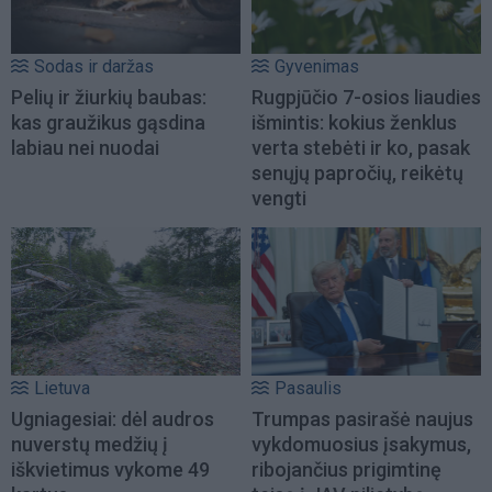
Sodas ir daržas
Gyvenimas
Pelių ir žiurkių baubas:
Rugpjūčio 7-osios liaudies
kas graužikus gąsdina
išmintis: kokius ženklus
labiau nei nuodai
verta stebėti ir ko, pasak
senųjų papročių, reikėtų
vengti
Lietuva
Pasaulis
Ugniagesiai: dėl audros
Trumpas pasirašė naujus
nuverstų medžių į
vykdomuosius įsakymus,
iškvietimus vykome 49
ribojančius prigimtinę