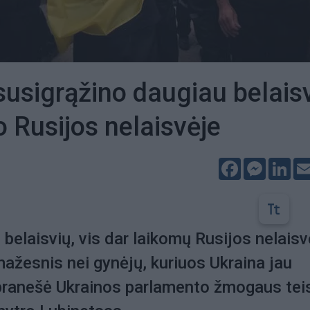
susigrąžino daugiau belais
ko Rusijos nelaisvėje
Facebook
Messeng
Lin
 belaisvių, vis dar laikomų Rusijos nelaisv
mažesnis nei gynėjų, kuriuos Ukraina jau
 pranešė Ukrainos parlamento žmogaus tei