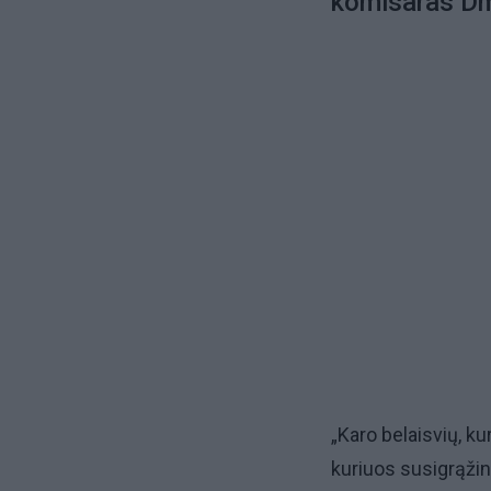
komisaras Dm
„Karo belaisvių, ku
kuriuos susigrąžin