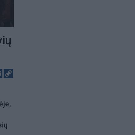
vių
er
kedIn
Email
Copy
Link
ėje,
sių