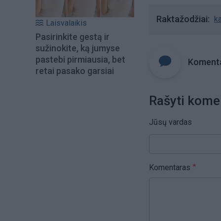
Raktažodžiai
ka
Laisvalaikis
Pasirinkite gestą ir
sužinokite, ką jumyse
pastebi pirmiausia, bet
Komenta
retai pasako garsiai
Rašyti kome
Jūsų vardas
Komentaras