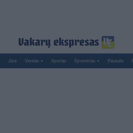
Jūra
Sportas
Pasaulis
Verslas
Gyvenimas