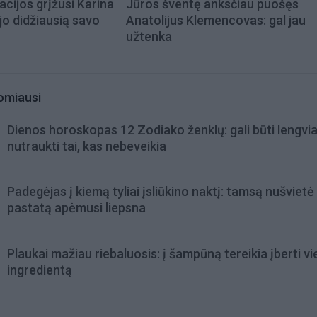
acijos grįžusi Karina
Jūros šventę anksčiau puošęs
jo didžiausią savo
Anatolijus Klemencovas: gal jau
užtenka
omiausi
Dienos horoskopas 12 Zodiako ženklų: gali būti lengvi
nutraukti tai, kas nebeveikia
Padegėjas į kiemą tyliai įsliūkino naktį: tamsą nušvietė
pastatą apėmusi liepsna
Plaukai mažiau riebaluosis: į šampūną tereikia įberti v
ingredientą