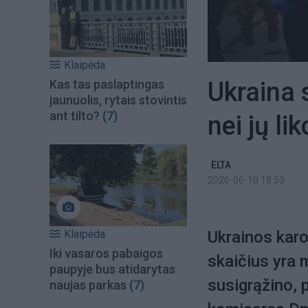
Klaipėda
Ukraina 
Kas tas paslaptingas
jaunuolis, rytais stovintis
ant tilto?
(7)
nei jų li
ELTA
2026-06-10 18:53
Klaipėda
Ukrainos karo
Iki vasaros pabaigos
skaičius yra 
paupyje bus atidarytas
susigrąžino,
naujas parkas
(7)