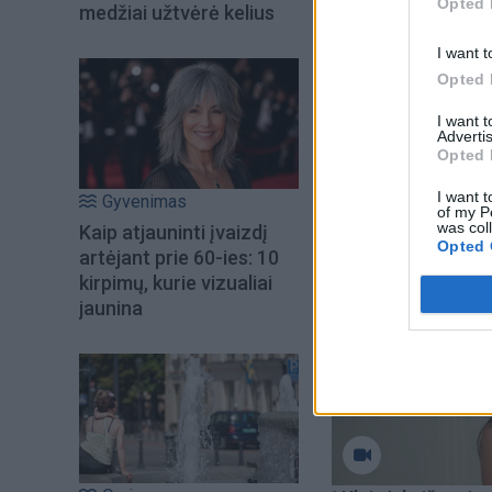
tarnybų.
Opted 
medžiai užtvėrė kelius
I want t
Nuo kovo mėnesio Uk
Opted 
okupuotų teritorij
I want 
asmenis.
Advertis
Opted 
I want t
Gyvenimas
of my P
was col
Kaip atjauninti įvaizdį
Opted 
artėjant prie 60-ies: 10
kirpimų, kurie vizualiai
jaunina