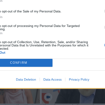
In
o opt-out of the Sale of my Personal Data.
rainai pavyko susigrąžinti 60 piliečių iš Rusijos ir laikin
In
ų, įskaitant riboto judumo ir sunkiomis ligomis sergančius
to opt-out of processing my Personal Data for Targeted
ing.
In
o opt-out of Collection, Use, Retention, Sale, and/or Sharing
ersonal Data that Is Unrelated with the Purposes for which it
lected.
Out
CONFIRM
Data Deletion
Data Access
Privacy Policy