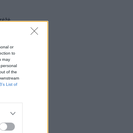
rėžė,
aus.
sonal or
ection to
ou may
 personal
se.
out of the
 downstream
B’s List of
ainos
onojo
gumo