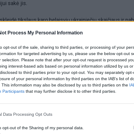
ijui sakė jis.
kleidė tikslaus karo belaisvių ukrainiečių skaičiaus ir pab
tikslaus Ukrainos nelaisvėje laikomų Rusijos karių skaiči
Not Process My Personal Information
iešai neatskleidžia Rusijoje laikomų ukrainiečių skaičiaus.
to opt-out of the sale, sharing to third parties, or processing of your per
formation for targeted advertising by us, please use the below opt-out s
r selection. Please note that after your opt-out request is processed y
pat pranešė, kad, remiantis Ukrainos dingusių asmenų
eing interest-based ads based on personal information utilized by us or
 civilių yra laikomi dingusiais laikinai okupuotose teritorijo
disclosed to third parties prior to your opt-out. You may separately opt-
losure of your personal information by third parties on the IAB’s list of
. This information may also be disclosed by us to third parties on the
IA
statė ir patvirtino, kad Rusijos nelaisvėje laikomi 1887 Ukr
Participants
that may further disclose it to other third parties.
l Data Processing Opt Outs
, 878 iš šių asmenų buvo patikrinti per Tarptautinio Raud
mechanizmus, o kiti buvo identifikuoti žvalgybos ir sau
o opt-out of the Sharing of my personal data.