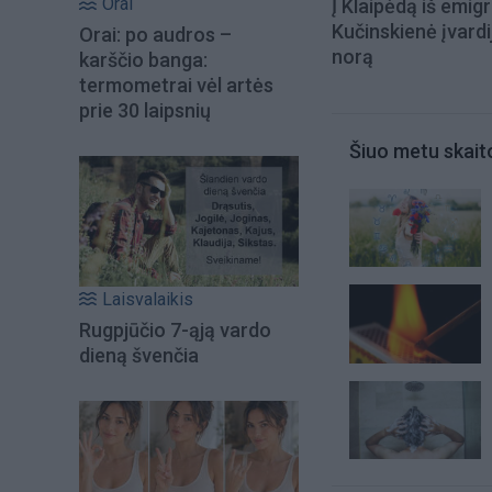
Orai
Į Klaipėdą iš emigr
Kučinskienė įvardi
Orai: po audros –
norą
karščio banga:
termometrai vėl artės
prie 30 laipsnių
Šiuo metu skait
Laisvalaikis
Rugpjūčio 7-ąją vardo
dieną švenčia