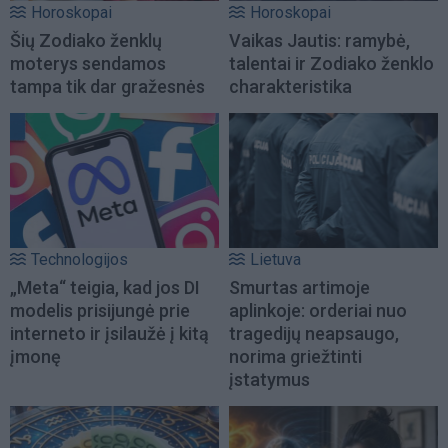
Horoskopai
Horoskopai
Šių Zodiako ženklų
Vaikas Jautis: ramybė,
moterys sendamos
talentai ir Zodiako ženklo
tampa tik dar gražesnės
charakteristika
Technologijos
Lietuva
„Meta“ teigia, kad jos DI
Smurtas artimoje
modelis prisijungė prie
aplinkoje: orderiai nuo
interneto ir įsilaužė į kitą
tragedijų neapsaugo,
įmonę
norima griežtinti
įstatymus