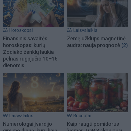
Horoskopai
Laisvalaikis
Finansinis savaitės
Žemę užklups magnetinė
horoskopas: kurių
audra: nauja prognozė
(2)
Zodiako ženklų laukia
pelnas rugpjūčio 10–16
dienomis
Laisvalaikis
Receptai
Numerologai įvardijo
Kaip raugti pomidorus
gimimo dieną, kuri, kaip
žiemai: TOP 3 skaniausi