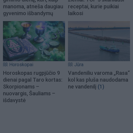
manoma, atneša daugiau
receptai, kurie puikiai
gyvenimo išbandymų
laikosi
Horoskopai
Jūra
Horoskopas rugpjūčio 9
Vandeniliu varoma „Rasa“
dienai pagal Taro kortas:
kol kas pluša naudodama
Skorpionams –
ne vandenilį
(1)
nuovargis, Šauliams –
išdavystė