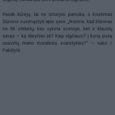
Pasak kūrėjų, tai ne istorijos pamoka, o kvietimas
žiūrovui susimąstyti apie save. „Norime, kad žiūrovas
ne tik stebėtų, kas vyksta scenoje, bet ir klaustų
savęs – ką daryčiau aš? Kaip elgčiausi? Į kurią pusę
nusvirtų mano moralinės svarstyklės?“ – sako I.
Pakštytė.