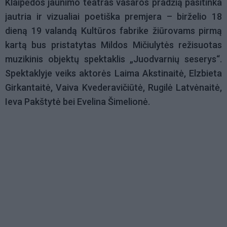
Klaipėdos jaunimo teatras vasaros pradžią pasitinka
jautria ir vizualiai poetiška premjera – birželio 18
dieną 19 valandą Kultūros fabrike žiūrovams pirmą
kartą bus pristatytas Mildos Mičiulytės režisuotas
muzikinis objektų spektaklis „Juodvarnių seserys“.
Spektaklyje veiks aktorės Laima Akstinaitė, Elzbieta
Girkantaitė, Vaiva Kvederavičiūtė, Rugilė Latvėnaitė,
Ieva Pakštytė bei Evelina Šimelionė.