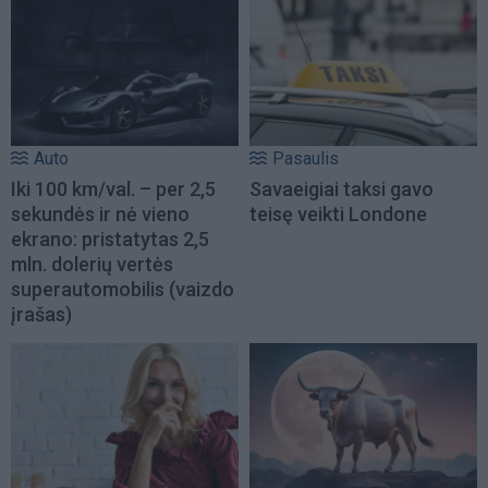
Auto
Pasaulis
Iki 100 km/val. – per 2,5
Savaeigiai taksi gavo
sekundės ir nė vieno
teisę veikti Londone
ekrano: pristatytas 2,5
mln. dolerių vertės
superautomobilis (vaizdo
įrašas)