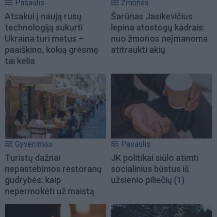
Pasaulis
Žmonės
Atsakui į naują rusų
Šarūnas Jasikevičius
technologiją sukurti
lepina atostogų kadrais:
Ukraina turi metus –
nuo žmonos neįmanoma
paaiškino, kokią grėsmę
atitraukti akių
tai kelia
Gyvenimas
Pasaulis
Turistų dažnai
JK politikai siūlo atimti
nepastebimos restoranų
socialinius būstus iš
gudrybės: kaip
užsienio piliečių
(1)
nepermokėti už maistą