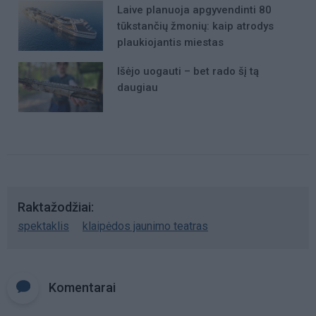
Laive planuoja apgyvendinti 80
tūkstančių žmonių: kaip atrodys
plaukiojantis miestas
Išėjo uogauti – bet rado šį tą
daugiau
Raktažodžiai
spektaklis
klaipėdos jaunimo teatras
Komentarai