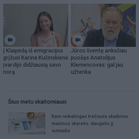
Į Klaipėdą iš emigracijos
Jūros šventę anksčiau
grįžusi Karina Kučinskienė
puošęs Anatolijus
įvardijo didžiausią savo
Klemencovas: gal jau
norą
užtenka
Šiuo metu skaitomiausi
Kam reikalingas trečiasis skalbimo
mašinos skyrelis: daugelis jį
sumaišo