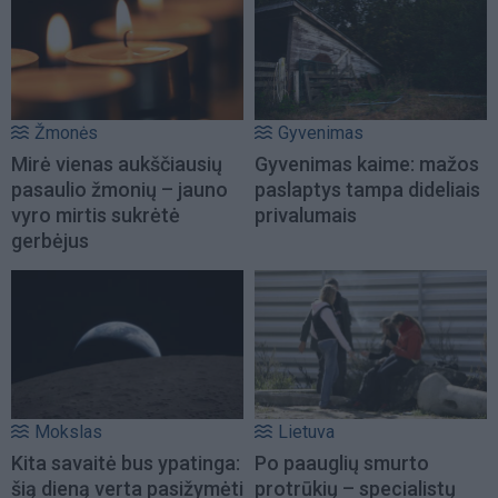
Žmonės
Gyvenimas
Mirė vienas aukščiausių
Gyvenimas kaime: mažos
pasaulio žmonių – jauno
paslaptys tampa dideliais
vyro mirtis sukrėtė
privalumais
gerbėjus
Mokslas
Lietuva
Kita savaitė bus ypatinga:
Po paauglių smurto
šią dieną verta pasižymėti
protrūkių – specialistų