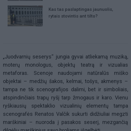
Kas tas paslaptingas jaunuolis,
rytais stovintis ant tilto?
„Juodvarnių seserys“ jungia gyvai atliekamą muziką,
moterų monologus, objektų teatrą ir vizualias
metaforas. Scenoje naudojami natūralūs miško
objektai – medžių šakos, kelmai, tošys, akmenys –
tampa ne tik scenografijos dalimi, bet ir simboliais,
atspindinčiais trapų ryšį tarp žmogaus ir karo. Vienu
ryškiausių spektaklio vizualinių elementų tampa
scenografės Renatos Valčik sukurti didžiuliai megzti
marškiniai – nuoroda į pasakos seserį, mezgančią
dilgėlių marškinius savo broliams išgelbėti.