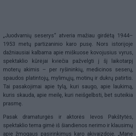
„Juodvarnių seserys“ atveria mažiau girdėtą 1944–
1953 metų partizaninio karo pusę. Nors istorijoje
dažniausiai kalbama apie miškuose kovojusius vyrus,
spektaklio kūrėjai kviečia pažvelgti į šį laikotarpį
moterų akimis – per ryšininkių, medicinos seserų,
spaudos platintojų, mylimųjų, motinų ir dukrų patirtis.
Tai pasakojimai apie tylą, kuri saugo, apie laukimą,
kuris skauda, apie meilę, kuri neišgelbsti, bet suteikia
prasmę.
Pasak dramaturgės ir aktorės Ievos Pakštytės,
spektaklio tema gimė iš šiandienos nerimo ir klausimų
apie žmogaus pasirinkimus karo akivaizdoje. „Mane