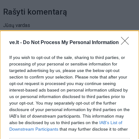
Rašyti komentarą
Jūsų vardas
ve.lt -
Do Not Process My Personal Information
Komentaras
If you wish to opt-out of the sale, sharing to third parties, or
processing of your personal or sensitive information for
targeted advertising by us, please use the below opt-out
section to confirm your selection. Please note that after your
opt-out request is processed you may continue seeing
interest-based ads based on personal information utilized by
us or personal information disclosed to third parties prior to
your opt-out. You may separately opt-out of the further
disclosure of your personal information by third parties on the
IAB’s list of downstream participants. This information may
This site is protected by
also be disclosed by us to third parties on the
IAB’s List of
Sutinku su
taisyklėmis
reCAPTCHA and the Google
Downstream Participants
that may further disclose it to other
Privacy Policy
and
Terms of
third parties.