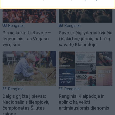
Renginiai
Renginiai
Pirmą kartą Lietuvoje –
Savo sričių lyderiai kviečia
legendinis Las Vegaso
į išskirtinę jūrinių patirčių
vyrų šou
savaitę Klaipėdoje
Renginiai
Renginiai
Dalgis grįžta į pievas:
Renginiai Klaipėdoje ir
Nacionalinis šienpjovių
aplink: ką veikti
čempionatas Šilutės
artimiausiomis dienomis
rajone