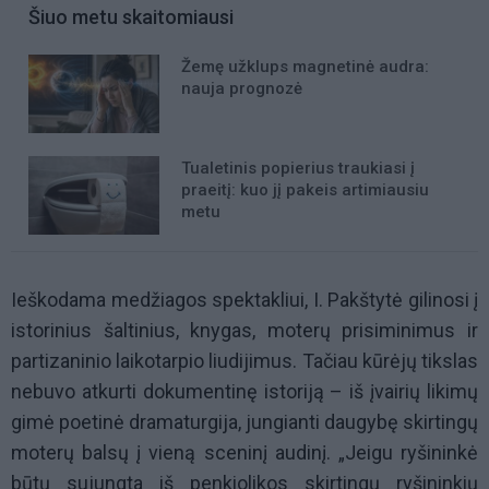
Šiuo metu skaitomiausi
Žemę užklups magnetinė audra:
nauja prognozė
Tualetinis popierius traukiasi į
praeitį: kuo jį pakeis artimiausiu
metu
Ieškodama medžiagos spektakliui, I. Pakštytė gilinosi į
istorinius šaltinius, knygas, moterų prisiminimus ir
partizaninio laikotarpio liudijimus. Tačiau kūrėjų tikslas
nebuvo atkurti dokumentinę istoriją – iš įvairių likimų
gimė poetinė dramaturgija, jungianti daugybę skirtingų
moterų balsų į vieną sceninį audinį. „Jeigu ryšininkė
būtų sujungta iš penkiolikos skirtingų ryšininkių