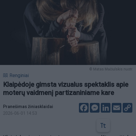
© Matas Mačiulskis nuotr.
Renginiai
Klaipėdoje gimsta vizualus spektaklis apie
moterų vaidmenį partizaniniame kare
Facebook
Messenger
LinkedIn
Email
C
Pranešimas žiniasklaidai
L
2026-06-01 14:53