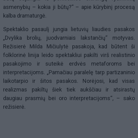
asmenybių – kokia ji būtų?“ – apie kūrybinį procesą
kalba dramaturgė.
Spektaklio pasaulį jungia lietuvių liaudies pasakos
„Dvylika brolių, juodvarniais lakstančių“ motyvas.
Režisierė Milda Mičiulytė pasakoja, kad būtent ši
folklorinė linija leido spektakliui pakilti virš realistinio
pasakojimo ir suteikė erdvės metaforoms bei
interpretacijoms. „Pamačiau paralelę tarp partizaninio
laikotarpio ir šitos pasakos. Norėjosi, kad visas
realizmas pakiltų šiek tiek aukščiau ir atsirastų
daugiau prasmių bei oro interpretacijoms“, – sako
režisierė.