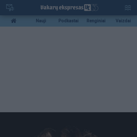
Pereiti
į
pagrindinį
Mobile
Nauji
Podkastai
Renginiai
Vaizdai
turinį
menu
bottom