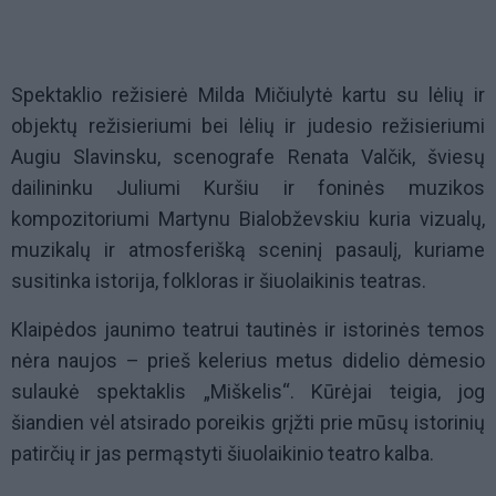
Spektaklio režisierė Milda Mičiulytė kartu su lėlių ir
objektų režisieriumi bei lėlių ir judesio režisieriumi
Augiu Slavinsku, scenografe Renata Valčik, šviesų
dailininku Juliumi Kuršiu ir foninės muzikos
kompozitoriumi Martynu Bialobževskiu kuria vizualų,
muzikalų ir atmosferišką sceninį pasaulį, kuriame
susitinka istorija, folkloras ir šiuolaikinis teatras.
Klaipėdos jaunimo teatrui tautinės ir istorinės temos
nėra naujos – prieš kelerius metus didelio dėmesio
sulaukė spektaklis „Miškelis“. Kūrėjai teigia, jog
šiandien vėl atsirado poreikis grįžti prie mūsų istorinių
patirčių ir jas permąstyti šiuolaikinio teatro kalba.