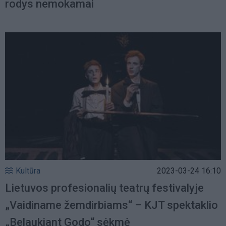
rodys nemokamai
Kultūra
2023-03-24 16:10
Lietuvos profesionalių teatrų festivalyje
„Vaidiname žemdirbiams“ – KJT spektaklio
„Belaukiant Godo“ sėkmė