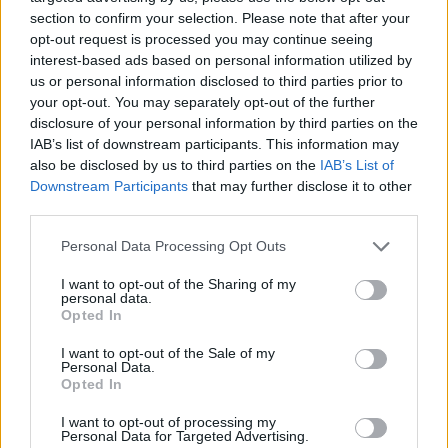
section to confirm your selection. Please note that after your
opt-out request is processed you may continue seeing
interest-based ads based on personal information utilized by
us or personal information disclosed to third parties prior to
your opt-out. You may separately opt-out of the further
disclosure of your personal information by third parties on the
IAB’s list of downstream participants. This information may
also be disclosed by us to third parties on the
IAB’s List of
Downstream Participants
that may further disclose it to other
third parties.
Jūra
2023-12-12 20:10
Personal Data Processing Opt Outs
Dainininkė Vilija Matačiūnaitė
I want to opt-out of the Sharing of my
personal data.
gurmaniškame Klaipėdos jaunimo teatro
Opted In
spektaklyje „Žmogaus balsas“
(1)
I want to opt-out of the Sale of my
Personal Data.
Opted In
I want to opt-out of processing my
Personal Data for Targeted Advertising.