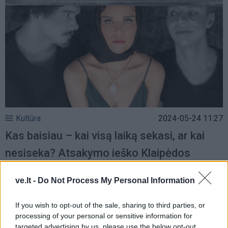
Kultūra
2024-05-24 11:27
Kas baisiau – kai visą laiką sekasi, ar kai
nesiseka? Atsakymo ieško Klaipėdos
jaunimo teatro premjera „Vasaros diena“
ve.lt -
Do Not Process My Personal Information
(1)
If you wish to opt-out of the sale, sharing to third parties, or
processing of your personal or sensitive information for
targeted advertising by us, please use the below opt-out