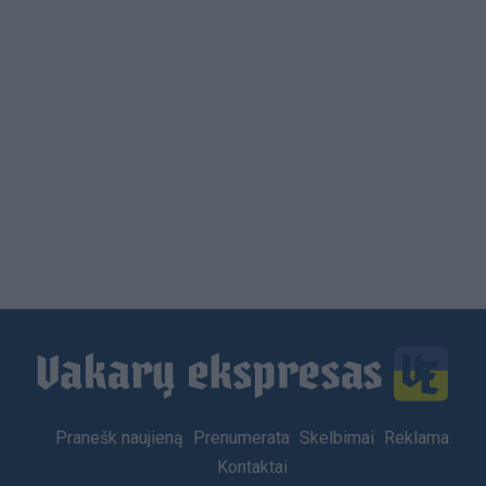
Load
More
Footer
Pranešk naujieną
Prenumerata
Skelbimai
Reklama
menu
Kontaktai