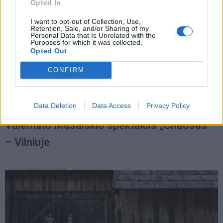
Opted In
I want to opt-out of Collection, Use,
Retention, Sale, and/or Sharing of my
Personal Data that Is Unrelated with the
Purposes for which it was collected.
Opted Out
CONFIRM
Data Deletion
Data Access
Privacy Policy
Renginiai
2023-11-21 13:54
Valentino Masalskio spektaklis „Chaosas“
– Vilniuje