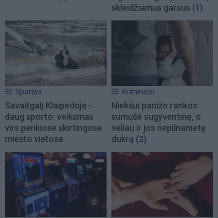
skleidžiamus garsus
(1)
Sportas
Kriminalai
Savaitgalį Klaipėdoje -
Niekšui panižo rankos:
daug sporto: veiksmas
sumušė sugyventinę, o
virs penkiose skirtingose
vėliau ir jos nepilnametę
miesto vietose
dukrą
(2)