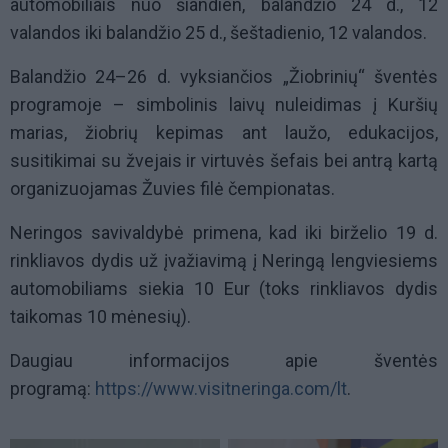
automobiliais nuo šiandien, balandžio 24 d., 12
valandos iki balandžio 25 d., šeštadienio, 12 valandos.
Balandžio 24–26 d. vyksiančios „Žiobrinių“ šventės
programoje – simbolinis laivų nuleidimas į Kuršių
marias, žiobrių kepimas ant laužo, edukacijos,
susitikimai su žvejais ir virtuvės šefais bei antrą kartą
organizuojamas Žuvies filė čempionatas.
Neringos savivaldybė primena, kad iki birželio 19 d.
rinkliavos dydis už įvažiavimą į Neringą lengviesiems
automobiliams siekia 10 Eur (toks rinkliavos dydis
taikomas 10 mėnesių).
Daugiau informacijos apie šventės
programą:
https://www.visitneringa.com/lt
.