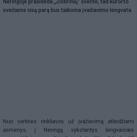
Neringoje prasideda „Žiobrinių“ šventė, tad kurorto
svečiams visą parą bus taikoma įvažiavimo lengvata.
Nuo vietinės rinkliavos už įvažiavimą atleidžiami
asmenys, į Neringą vykstantys lengvaisiais