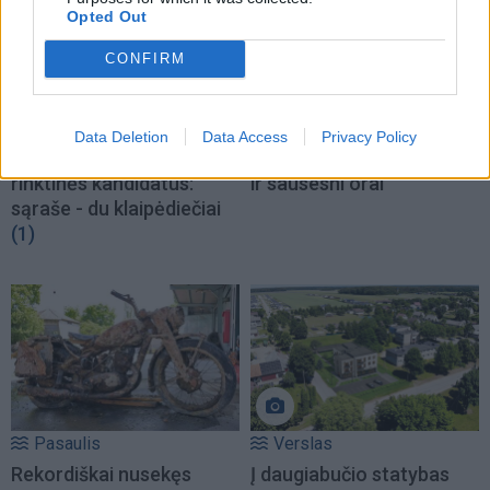
Opted Out
CONFIRM
Sportas
Orai
Rimas Kurtinaitis
Sinoptikė: savaitgalį
Data Deletion
Data Access
Privacy Policy
paskelbė Lietuvos
Lietuvoje vyraus gaivesni
rinktinės kandidatus:
ir sausesni orai
sąraše - du klaipėdiečiai
(1)
Pasaulis
Verslas
Rekordiškai nusekęs
Į daugiabučio statybas