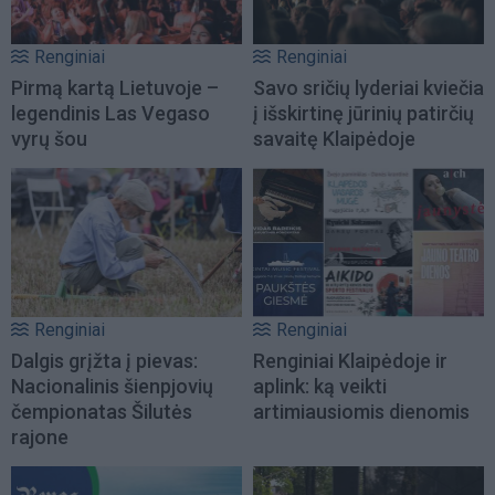
Renginiai
Renginiai
Pirmą kartą Lietuvoje –
Savo sričių lyderiai kviečia
legendinis Las Vegaso
į išskirtinę jūrinių patirčių
vyrų šou
savaitę Klaipėdoje
Renginiai
Renginiai
Dalgis grįžta į pievas:
Renginiai Klaipėdoje ir
Nacionalinis šienpjovių
aplink: ką veikti
čempionatas Šilutės
artimiausiomis dienomis
rajone