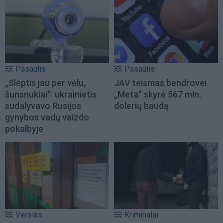
Pasaulis
Pasaulis
„Slėptis jau per vėlu,
JAV teismas bendrovei
šunsnukiai“: ukrainietis
„Meta“ skyrė 567 mln.
sudalyvavo Rusijos
dolerių baudą
gynybos vadų vaizdo
pokalbyje
Verslas
Kriminalai