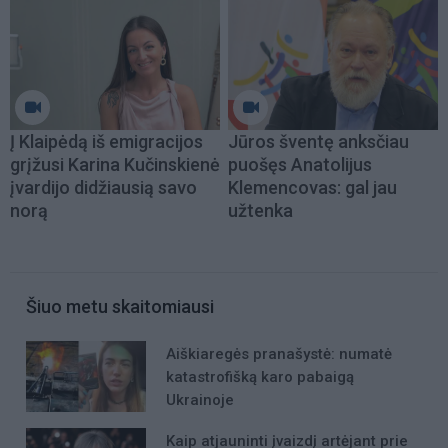
Į Klaipėdą iš emigracijos
Jūros šventę anksčiau
grįžusi Karina Kučinskienė
puošęs Anatolijus
įvardijo didžiausią savo
Klemencovas: gal jau
norą
užtenka
Šiuo metu skaitomiausi
Aiškiaregės pranašystė: numatė
katastrofišką karo pabaigą
Ukrainoje
Kaip atjauninti įvaizdį artėjant prie