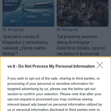
Renginiai
Renginiai
Specialus reisas iš
Tarptautinę jaunimo
Klaipėdos į nemokamą
dieną Kretingoje –
vakarėlį „Viena naktis
išskirtinis iššūkis, sporto
Nidoje“!
varžybos ir koncertai
ve.lt -
Do Not Process My Personal Information
If you wish to opt-out of the sale, sharing to third parties, or
processing of your personal or sensitive information for
targeted advertising by us, please use the below opt-out
section to confirm your selection. Please note that after your
Renginiai
Renginiai
opt-out request is processed you may continue seeing
Jaunimas susitiks su
Palangoje kviečia į filmą
interest-based ads based on personal information utilized by
didžiausiais regiono
„Vogti arklius“ bei judesio
us or personal information disclosed to third parties prior to