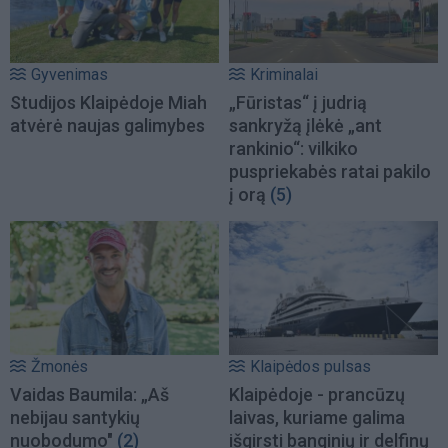
Gyvenimas
Kriminalai
Studijos Klaipėdoje Miah
„Fūristas“ į judrią
atvėrė naujas galimybes
sankryžą įlėkė „ant
rankinio“: vilkiko
puspriekabės ratai pakilo
į orą
(5)
Žmonės
Klaipėdos pulsas
Vaidas Baumila: „Aš
Klaipėdoje - prancūzų
nebijau santykių
laivas, kuriame galima
nuobodumo"
(2)
išgirsti banginių ir delfinų