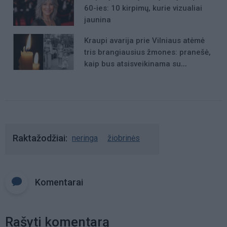
60-ies: 10 kirpimų, kurie vizualiai
jaunina
Kraupi avarija prie Vilniaus atėmė
tris brangiausius žmones: pranešė,
kaip bus atsisveikinama su
mergaite, jos mama ir močiute
Raktažodžiai
neringa
žiobrinės
Komentarai
Rašyti komentarą