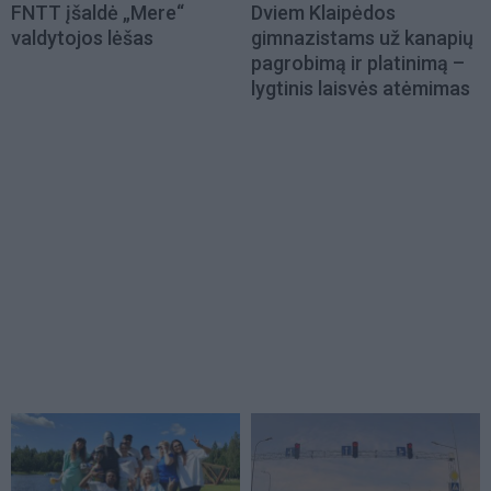
FNTT įšaldė „Mere“
Dviem Klaipėdos
valdytojos lėšas
gimnazistams už kanapių
pagrobimą ir platinimą –
lygtinis laisvės atėmimas