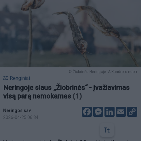
© Žiobrinės Neringoje. A.Kundroto nuotr.
Renginiai
Neringoje siaus „Žiobrinės“ - įvažiavimas
visą parą nemokamas
(1)
Facebook
Messenger
LinkedIn
Email
C
Neringos sav.
L
2026-04-25 06:34