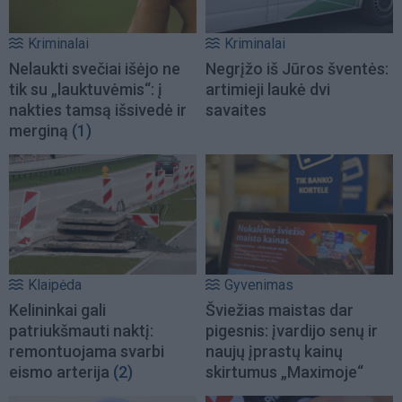
Kriminalai
Kriminalai
Nelaukti svečiai išėjo ne
Negrįžo iš Jūros šventės:
tik su „lauktuvėmis“: į
artimieji laukė dvi
nakties tamsą išsivedė ir
savaites
merginą
(1)
Klaipėda
Gyvenimas
Kelininkai gali
Šviežias maistas dar
patriukšmauti naktį:
pigesnis: įvardijo senų ir
remontuojama svarbi
naujų įprastų kainų
eismo arterija
(2)
skirtumus „Maximoje“