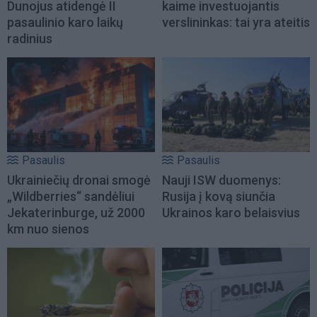
Dunojus atidengė II
kaime investuojantis
pasaulinio karo laikų
verslininkas: tai yra ateitis
radinius
Pasaulis
Pasaulis
Ukrainiečių dronai smogė
Nauji ISW duomenys:
„Wildberries“ sandėliui
Rusija į kovą siunčia
Jekaterinburge, už 2000
Ukrainos karo belaisvius
km nuo sienos