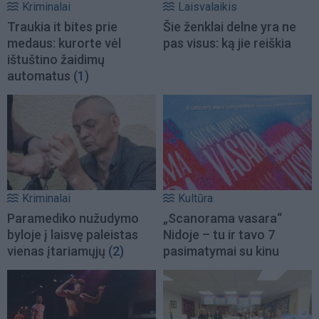
Kriminalai
Laisvalaikis
Traukia it bites prie
Šie ženklai delne yra ne
medaus: kurorte vėl
pas visus: ką jie reiškia
ištuštino žaidimų
automatus
(1)
Kriminalai
Kultūra
Paramediko nužudymo
„Scanorama vasara“
byloje į laisvę paleistas
Nidoje – tu ir tavo 7
vienas įtariamųjų
(2)
pasimatymai su kinu