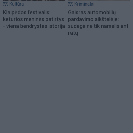
Kultūra
Kriminalai
Klaipėdos festivalis:
Gaisras automobilių
keturios meninės patirtys
pardavimo aikštelėje:
- viena bendrystės istorija
sudegė ne tik namelis ant
ratų
Load
More