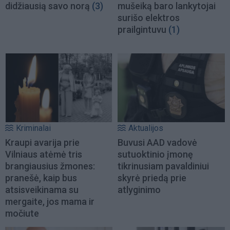
didžiausią savo norą
(3)
mušeiką baro lankytojai
surišo elektros
prailgintuvu
(1)
Kriminalai
Aktualijos
Kraupi avarija prie
Buvusi AAD vadovė
Vilniaus atėmė tris
sutuoktinio įmonę
brangiausius žmones:
tikrinusiam pavaldiniui
pranešė, kaip bus
skyrė priedą prie
atsisveikinama su
atlyginimo
mergaite, jos mama ir
močiute