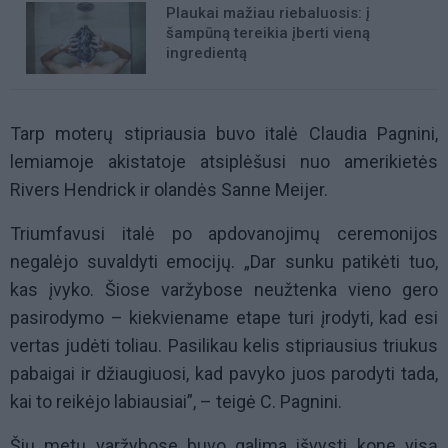
Plaukai mažiau riebaluosis: į
šampūną tereikia įberti vieną
ingredientą
Tarp moterų stipriausia buvo italė Claudia Pagnini,
lemiamoje akistatoje atsiplėšusi nuo amerikietės
Rivers Hendrick ir olandės Sanne Meijer.
Triumfavusi italė po apdovanojimų ceremonijos
negalėjo suvaldyti emocijų. „Dar sunku patikėti tuo,
kas įvyko. Šiose varžybose neužtenka vieno gero
pasirodymo – kiekviename etape turi įrodyti, kad esi
vertas judėti toliau. Pasilikau kelis stipriausius triukus
pabaigai ir džiaugiuosi, kad pavyko juos parodyti tada,
kai to reikėjo labiausiai”, – teigė C. Pagnini.
Šių metų varžybose buvo galima išvysti kone visą