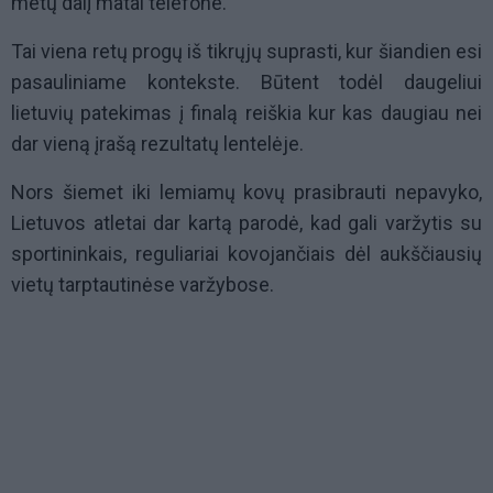
metų dalį matai telefone.
Tai viena retų progų iš tikrųjų suprasti, kur šiandien esi
pasauliniame kontekste. Būtent todėl daugeliui
lietuvių patekimas į finalą reiškia kur kas daugiau nei
dar vieną įrašą rezultatų lentelėje.
Nors šiemet iki lemiamų kovų prasibrauti nepavyko,
Lietuvos atletai dar kartą parodė, kad gali varžytis su
sportininkais, reguliariai kovojančiais dėl aukščiausių
vietų tarptautinėse varžybose.