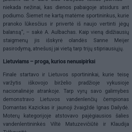
niekada nežinai, kas dienos pabaigoje atsidurs ant
podiumo. Šiemet ne kartą matėme sportininkus, kurie
pranoko lūkesčius ir privertė iš naujo vertinti jėgų
balansą“, – sakė A. Aulbachas. Kaip vieną didžiausių
staigmenų jis išskyrė olandės Sanne Meijer
pasirodymą, atnešusį jai vietą tarp trijų stipriausiųjų.
Lietuviams – proga, kurios nenusipirksi
Finale startavo ir Lietuvos sportininkai, kurie teisę
varžytis iškovojo birželio pradžioje vykusioje
nacionalinėje atrankoje. Tarp vyrų savo galimybes
demonstravo Lietuvos vandenlenčių čempionas
Domantas Kazickas ir jaunoji žvaigždė Ignas Dailydė.
Moterų kategorijoje atstovavo pajėgiausios šalies
vandenlentininkės Viltė Matuzevičiūtė ir Klaudija