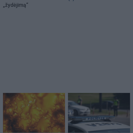
„žydėjimą“