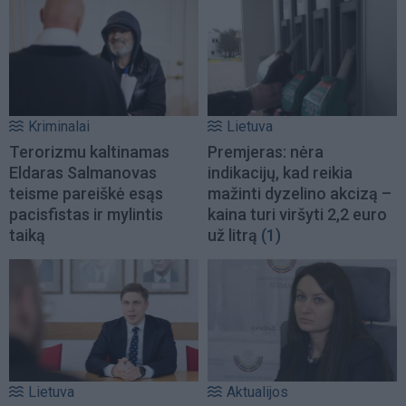
Kriminalai
Lietuva
Terorizmu kaltinamas
Premjeras: nėra
Eldaras Salmanovas
indikacijų, kad reikia
teisme pareiškė esąs
mažinti dyzelino akcizą –
pacisfistas ir mylintis
kaina turi viršyti 2,2 euro
taiką
už litrą
(1)
Lietuva
Aktualijos