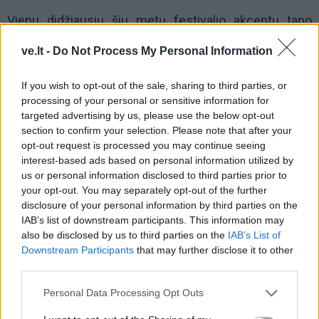
Vienu didžiausių šių metų festivalio akcentų tapo
pirmasis vandenlenčių parkas jūroje, įrengtas prie pat
ve.lt -
Do Not Process My Personal Information
Palangos tilto. Jei įprastai tokio lygio trasas galima
pamatyti tik specializuotuose vandenlenčių parkuose,
If you wish to opt-out of the sale, sharing to third parties, or
šįkart jos iškilo tiesiai Baltijos jūroje.
processing of your personal or sensitive information for
targeted advertising by us, please use the below opt-out
section to confirm your selection. Please note that after your
opt-out request is processed you may continue seeing
interest-based ads based on personal information utilized by
us or personal information disclosed to third parties prior to
your opt-out. You may separately opt-out of the further
disclosure of your personal information by third parties on the
IAB’s list of downstream participants. This information may
also be disclosed by us to third parties on the
IAB’s List of
Į Klaipėdą iš emigracijos
Jūros šventę anksčiau
Downstream Participants
that may further disclose it to other
grįžusi Karina Kučinskienė
puošęs Anatolijus
third parties.
įvardijo didžiausią savo
Klemencovas: gal jau
norą
užtenka
Personal Data Processing Opt Outs