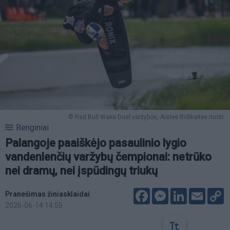
© Red Bull Wake Duel varžybos, Aistės Ridikaitės nuotr.
Renginiai
Palangoje paaiškėjo pasaulinio lygio
vandenlenčių varžybų čempionai: netrūko
nei dramų, nei įspūdingų triukų
Facebook
Messenger
LinkedIn
Email
C
Pranešimas žiniasklaidai
L
2026-06-14 14:55