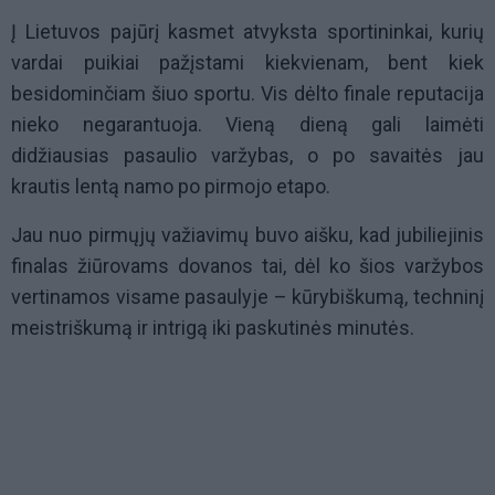
Į Lietuvos pajūrį kasmet atvyksta sportininkai, kurių
vardai puikiai pažįstami kiekvienam, bent kiek
besidominčiam šiuo sportu. Vis dėlto finale reputacija
nieko negarantuoja. Vieną dieną gali laimėti
didžiausias pasaulio varžybas, o po savaitės jau
krautis lentą namo po pirmojo etapo.
Jau nuo pirmųjų važiavimų buvo aišku, kad jubiliejinis
finalas žiūrovams dovanos tai, dėl ko šios varžybos
vertinamos visame pasaulyje – kūrybiškumą, techninį
meistriškumą ir intrigą iki paskutinės minutės.