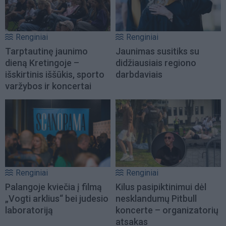
Renginiai
Renginiai
Tarptautinę jaunimo
Jaunimas susitiks su
dieną Kretingoje –
didžiausiais regiono
išskirtinis iššūkis, sporto
darbdaviais
varžybos ir koncertai
Renginiai
Renginiai
Palangoje kviečia į filmą
Kilus pasipiktinimui dėl
„Vogti arklius“ bei judesio
nesklandumų Pitbull
laboratoriją
koncerte – organizatorių
atsakas