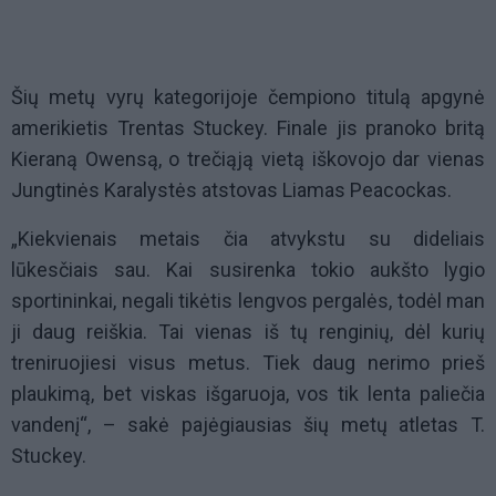
Šių metų vyrų kategorijoje čempiono titulą apgynė
amerikietis Trentas Stuckey. Finale jis pranoko britą
Kieraną Owensą, o trečiąją vietą iškovojo dar vienas
Jungtinės Karalystės atstovas Liamas Peacockas.
„Kiekvienais metais čia atvykstu su dideliais
lūkesčiais sau. Kai susirenka tokio aukšto lygio
sportininkai, negali tikėtis lengvos pergalės, todėl man
ji daug reiškia. Tai vienas iš tų renginių, dėl kurių
treniruojiesi visus metus. Tiek daug nerimo prieš
plaukimą, bet viskas išgaruoja, vos tik lenta paliečia
vandenį“, – sakė pajėgiausias šių metų atletas T.
Stuckey.