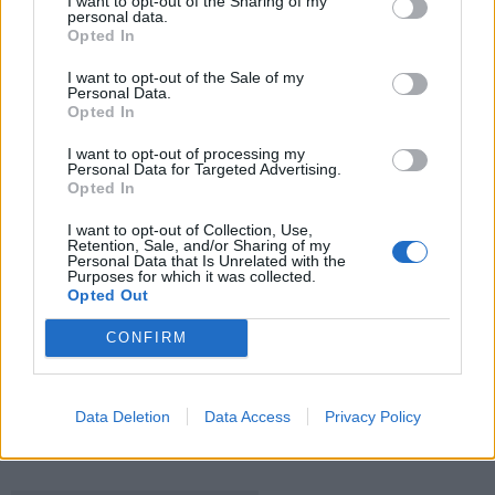
I want to opt-out of the Sharing of my
personal data.
Opted In
Šiuo metu skaitomiausi
I want to opt-out of the Sale of my
Personal Data.
Opted In
Taro kortų horoskopas rugpjūčio 6
dienai: Svarstyklėms – sėkmė,
I want to opt-out of processing my
Jaučiams – greiti sprendimai
Personal Data for Targeted Advertising.
Opted In
Trijų Zodiako ženklų jau
I want to opt-out of Collection, Use,
artimiausiomis dienomis laukia
Retention, Sale, and/or Sharing of my
Personal Data that Is Unrelated with the
triumfas visuose reikaluose
Purposes for which it was collected.
Opted Out
Šie Zodiako ženklai pagaliau
pasieks proveržį, kurio taip ilgai
CONFIRM
laukė
Data Deletion
Data Access
Privacy Policy