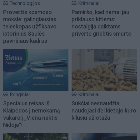
Technologijos
Kriminalai
Proveržis kosmoso
Pamiršo, kad namai jau
moksle: galingiausias
priklauso kitiems:
teleskopas užfiksavo
nostalgija daiktams
istorinius Saulės
privertė griebtis smurto
paviršiaus kadrus
Renginiai
Kriminalai
Specialus reisas iš
Sukčiai nesnaudžia:
Klaipėdos į nemokamą
naudojasi dėl kietojo kuro
vakarėlį „Viena naktis
kilusiu ažiotažu
Nidoje“!