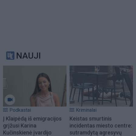
NAUJI
Podkastai
Kriminalai
Į Klaipėdą iš emigracijos
Keistas smurtinis
grįžusi Karina
incidentas miesto centre:
Kučinskienė įvardijo
sutramdytą agresyvų