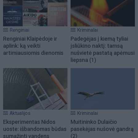
Renginiai
Kriminalai
Renginiai Klaipėdoje ir
Padegėjas į kiemą tyliai
aplink: ką veikti
įsliūkino naktį: tamsą
artimiausiomis dienomis
nušvietė pastatą apėmusi
liepsna
(1)
Aktualijos
Kriminalai
Eksperimentas Nidos
Muitininko Dulaičio
uoste: išbandomas būdas
pasekėjas nušovė gandrą
sumažinti vandens
(2)