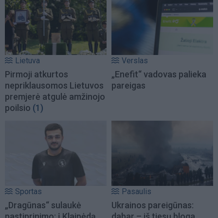
Lietuva
Verslas
Pirmoji atkurtos
„Enefit“ vadovas palieka
nepriklausomos Lietuvos
pareigas
premjerė atgulė amžinojo
poilsio
(1)
Sportas
Pasaulis
„Dragūnas“ sulaukė
Ukrainos pareigūnas:
pastiprinimo: į Klaipėdą
dabar – iš tiesų bloga