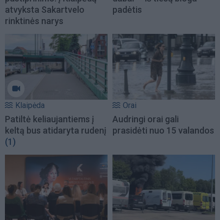
atvyksta Sakartvelo
padėtis
rinktinės narys
Klaipėda
Orai
Patiltė keliaujantiems į
Audringi orai gali
keltą bus atidaryta rudenį
prasidėti nuo 15 valandos
(1)