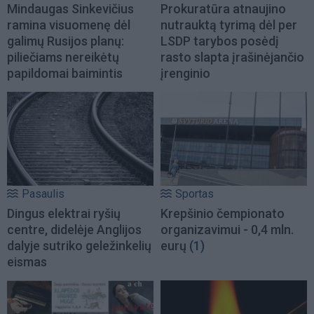
Mindaugas Sinkevičius
Prokuratūra atnaujino
ramina visuomenę dėl
nutrauktą tyrimą dėl per
galimų Rusijos planų:
LSDP tarybos posėdį
piliečiams nereikėtų
rasto slapta įrašinėjančio
papildomai baimintis
įrenginio
Pasaulis
Sportas
Dingus elektrai ryšių
Krepšinio čempionato
centre, didelėje Anglijos
organizavimui - 0,4 mln.
dalyje sutriko geležinkelių
eurų
(1)
eismas