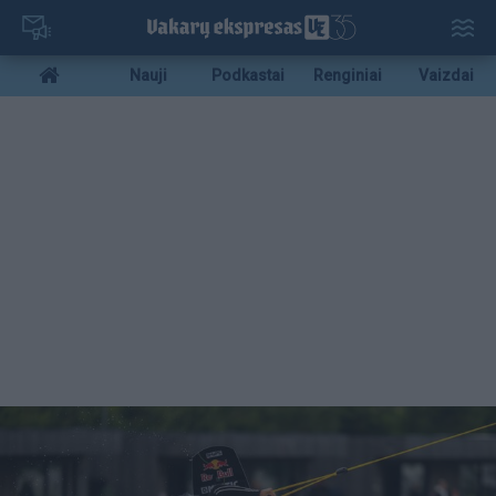
Pereiti
į
pagrindinį
Mobile
Nauji
Podkastai
Renginiai
Vaizdai
turinį
menu
bottom