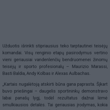
Užduotis išrinkti stipriausius teko tarptautinei teisėjų
komandai. Visų renginio etapų pasirodymus vertino
vieni geriausiai vandenlenčių bendruomenei žinomų
teisėjų ir sporto profesionalų – Maurizio Marassi,
Basti Baldia, Andy Kolbas ir Alexas Aulbachas.
„Kartais nugalėtoją atskirti būna gana paprasta. Šįkart
buvo priešingai – daugelis sportininkų demonstravo
labai panašų lygį, todėl rezultatus dažnai lėmė
smulkiausios detalės. Tai geriausias įrodymas, kokia