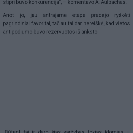
stipri buvo konkurencija“, – komentavo A. Aulbachas.
Anot jo, jau antrajame etape pradėjo ryškėti
pagrindiniai favoritai, tačiau tai dar nereiškė, kad vietos
ant podiumo buvo rezervuotos iš anksto.
„Būtent tai ir daro šias varžybas tokias įdomias –