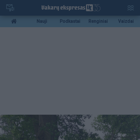
Pereiti
į
pagrindinį
Mobile
Nauji
Podkastai
Renginiai
Vaizdai
turinį
menu
bottom