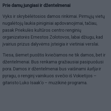
Prie damų jungiasi ir džentelmenai
Vyks ir skrybėlėtosios damos rinkimai. Pirmųjų vietų
nugalėtojų laukia piniginiai apdovanojimai, tačiau,
pasak Priekulės kultūros centro renginių
organizatorės Ernestos Zolotovos, labai džiugu, kad
įvairius prizus dalyvėms įsteigia ir vietiniai verslai.
Tiesa, šiemet puoštis kviečiamos ne tik damos, bet ir
džentelmenai. Bus renkama gražiausiai pasipuošusi
pora. Damos ir džentelmenai bus vaišinami
kafija
ir
pyragu, o renginį vainikuos svečio iš Vokietijos –
gitaristo Luko Isaak‘o – muzikinė programa.