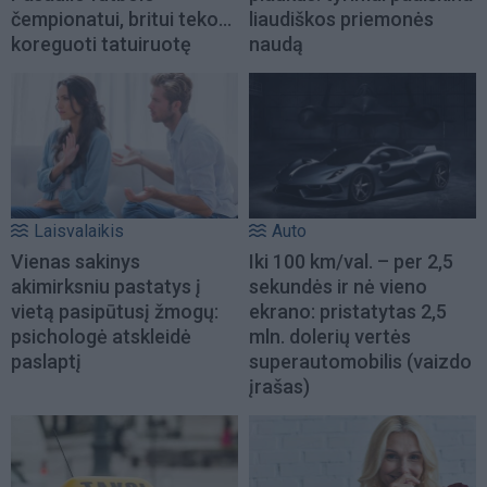
čempionatui, britui teko...
liaudiškos priemonės
koreguoti tatuiruotę
naudą
Laisvalaikis
Auto
Vienas sakinys
Iki 100 km/val. – per 2,5
akimirksniu pastatys į
sekundės ir nė vieno
vietą pasipūtusį žmogų:
ekrano: pristatytas 2,5
psichologė atskleidė
mln. dolerių vertės
paslaptį
superautomobilis (vaizdo
įrašas)