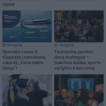
rajone
Renginiai
Renginiai
Specialus reisas iš
Tarptautinę jaunimo
Klaipėdos į nemokamą
dieną Kretingoje –
vakarėlį „Viena naktis
išskirtinis iššūkis, sporto
Nidoje“!
varžybos ir koncertai