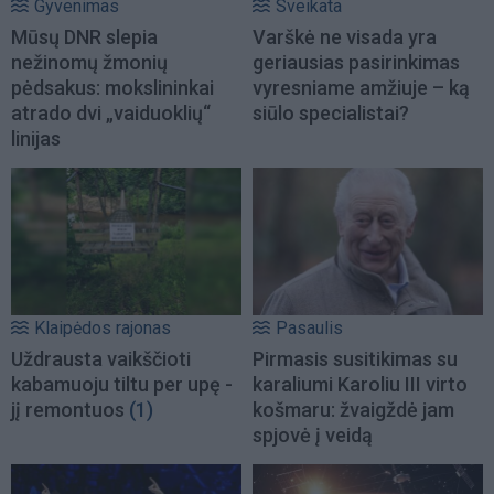
Gyvenimas
Sveikata
Mūsų DNR slepia
Varškė ne visada yra
nežinomų žmonių
geriausias pasirinkimas
pėdsakus: mokslininkai
vyresniame amžiuje – ką
atrado dvi „vaiduoklių“
siūlo specialistai?
linijas
Klaipėdos rajonas
Pasaulis
Uždrausta vaikščioti
Pirmasis susitikimas su
kabamuoju tiltu per upę -
karaliumi Karoliu III virto
jį remontuos
(1)
košmaru: žvaigždė jam
spjovė į veidą