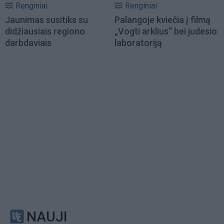
Renginiai
Renginiai
Jaunimas susitiks su
Palangoje kviečia į filmą
didžiausiais regiono
„Vogti arklius“ bei judesio
darbdaviais
laboratoriją
NAUJI