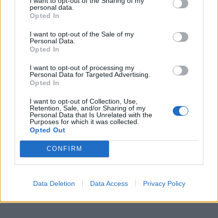
I want to opt-out of the Sharing of my
žirgų konkūras Edgaro Klimovo taurei laimėti. Šis
personal data.
konkūras, kuris prasidės šeštadienį, pasak jo
Opted In
organizatorės Vandos Klimovienės, ypatingas tuo, kad
I want to opt-out of the Sale of my
Personal Data.
jame gali dalyvauti visi – nuo paties mažiausio, vos tik
Opted In
žirgų sportą pradedančio vaiko, iki garbaus amžiaus
I want to opt-out of processing my
senjoro.
Personal Data for Targeted Advertising.
Opted In
I want to opt-out of Collection, Use,
Retention, Sale, and/or Sharing of my
Personal Data that Is Unrelated with the
Purposes for which it was collected.
Opted Out
CONFIRM
Data Deletion
Data Access
Privacy Policy