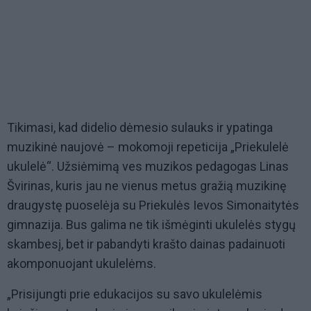
Tikimasi, kad didelio dėmesio sulauks ir ypatinga
muzikinė naujovė – mokomoji repeticija „Priekulelė
ukulelė“. Užsiėmimą ves muzikos pedagogas Linas
Švirinas, kuris jau ne vienus metus gražią muzikinę
draugystę puoselėja su Priekulės Ievos Simonaitytės
gimnazija. Bus galima ne tik išmėginti ukulelės stygų
skambesį, bet ir pabandyti krašto dainas padainuoti
akomponuojant ukulelėms.
„Prisijungti prie edukacijos su savo ukulelėmis