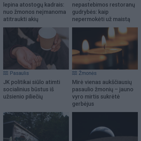
lepina atostogų kadrais:
nepastebimos restoranų
nuo žmonos neįmanoma
gudrybės: kaip
atitraukti akių
nepermokėti už maistą
Pasaulis
Žmonės
JK politikai siūlo atimti
Mirė vienas aukščiausių
socialinius būstus iš
pasaulio žmonių – jauno
užsienio piliečių
vyro mirtis sukrėtė
gerbėjus