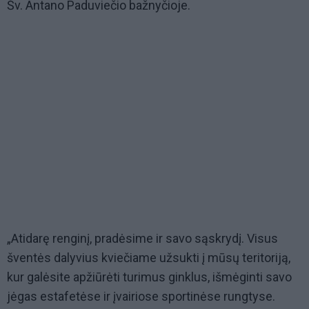
Šv. Antano Paduviečio bažnyčioje.
„Atidarę renginį, pradėsime ir savo sąskrydį. Visus
šventės dalyvius kviečiame užsukti į mūsų teritoriją,
kur galėsite apžiūrėti turimus ginklus, išmėginti savo
jėgas estafetėse ir įvairiose sportinėse rungtyse.