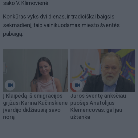
sako V. Klimovienė.
Konkūras vyks dvi dienas, ir tradiciškai baigsis
sekmadienį, taip vainikuodamas miesto šventės
pabaigą.
Į Klaipėdą iš emigracijos
Jūros šventę anksčiau
grįžusi Karina Kučinskienė
puošęs Anatolijus
įvardijo didžiausią savo
Klemencovas: gal jau
norą
užtenka