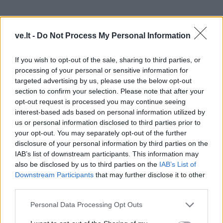
ve.lt -
Do Not Process My Personal Information
If you wish to opt-out of the sale, sharing to third parties, or
processing of your personal or sensitive information for
targeted advertising by us, please use the below opt-out
section to confirm your selection. Please note that after your
opt-out request is processed you may continue seeing
Muzikos garsai Vingio parke skambės ir vakare.
interest-based ads based on personal information utilized by
us or personal information disclosed to third parties prior to
Šventės dalyviams koncertuos Egidijus Sipavičius,
your opt-out. You may separately opt-out of the further
Leon Somov & Dileta, „Antikvariniai Kašpirovskio
disclosure of your personal information by third parties on the
dantys“, o prie Dj pulto stos jaunimui gerai žinomas
IAB’s list of downstream participants. This information may
also be disclosed by us to third parties on the
IAB’s List of
Grizz Laimonas.
Downstream Participants
that may further disclose it to other
third parties.
Laukiamiausias renginys – žirgų konkūrai
Personal Data Processing Opt Outs
Tradiciškai, Vingio parke jau 28 kartą bus surengtas ir