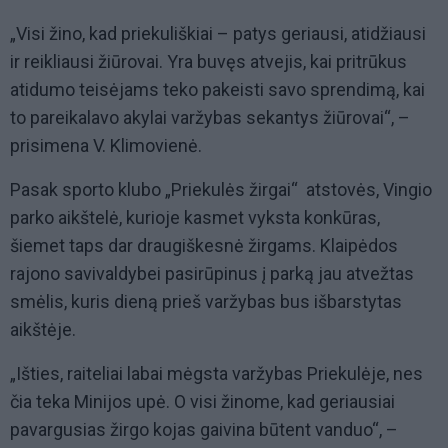
„Visi žino, kad priekuliškiai – patys geriausi, atidžiausi
ir reikliausi žiūrovai. Yra buvęs atvejis, kai pritrūkus
atidumo teisėjams teko pakeisti savo sprendimą, kai
to pareikalavo akylai varžybas sekantys žiūrovai“, –
prisimena V. Klimovienė.
Pasak sporto klubo „Priekulės žirgai“ atstovės, Vingio
parko aikštelė, kurioje kasmet vyksta konkūras,
šiemet taps dar draugiškesnė žirgams. Klaipėdos
rajono savivaldybei pasirūpinus į parką jau atvežtas
smėlis, kuris dieną prieš varžybas bus išbarstytas
aikštėje.
„Išties, raiteliai labai mėgsta varžybas Priekulėje, nes
čia teka Minijos upė. O visi žinome, kad geriausiai
pavargusias žirgo kojas gaivina būtent vanduo“, –