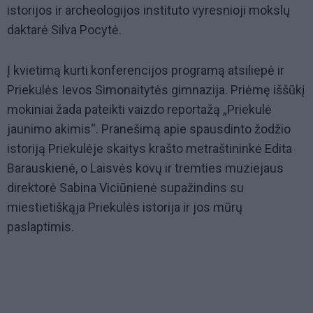
istorijos ir archeologijos instituto vyresnioji mokslų
daktarė Silva Pocytė.
Į kvietimą kurti konferencijos programą atsiliepė ir
Priekulės Ievos Simonaitytės gimnazija. Priėmę iššūkį
mokiniai žada pateikti vaizdo reportažą „Priekulė
jaunimo akimis“. Pranešimą apie spausdinto žodžio
istoriją Priekulėje skaitys krašto metraštininkė Edita
Barauskienė, o Laisvės kovų ir tremties muziejaus
direktorė Sabina Viciūnienė supažindins su
miestietiškąja Priekulės istorija ir jos mūrų
paslaptimis.