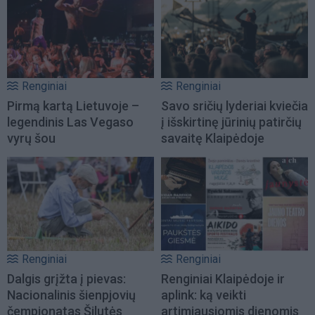
Renginiai
Renginiai
Pirmą kartą Lietuvoje –
Savo sričių lyderiai kviečia
legendinis Las Vegaso
į išskirtinę jūrinių patirčių
vyrų šou
savaitę Klaipėdoje
Renginiai
Renginiai
Dalgis grįžta į pievas:
Renginiai Klaipėdoje ir
Nacionalinis šienpjovių
aplink: ką veikti
čempionatas Šilutės
artimiausiomis dienomis