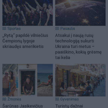
Sportas
Pasaulis
„Rytą“ papildė vilniečius
Atsakui į naują rusų
Čempionų lygoje
technologiją sukurti
skriaudęs amerikietis
Ukraina turi metus –
paaiškino, kokią grėsmę
tai kelia
Žmonės
Gyvenimas
Šarūnas Jasikevičius
Turistų dažnai