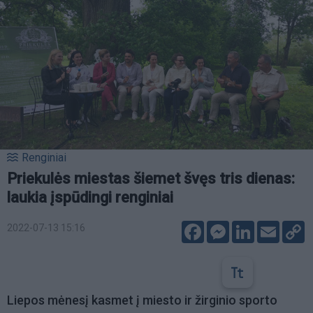
Renginiai
Priekulės miestas šiemet švęs tris dienas:
laukia įspūdingi renginiai
Facebook
Messenger
LinkedIn
Email
C
2022-07-13 15:16
L
Liepos mėnesį kasmet į miesto ir žirginio sporto