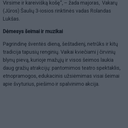
Virsime ir kareivišką košę“, – žada majoras, Vakarų
(Jūros) Šaulių 3-iosios rinktinės vadas Rolandas
Lukšas.
Dėmesys šeimai ir muzikai
Pagrindinę šventės dieną, šeštadienį, netrūks ir kitų
tradicija tapusių renginių. Vaikai kviečiami į čirvinių
blynų pievą, kurioje mažųjų ir visos šeimos laukia
daug gražių atrakcijų: pantomimos teatro spektaklis,
etnopramogos, edukacinis užsiėmimas visai šeimai
apie švyturius, piešimo ir spalvinimo akcija.