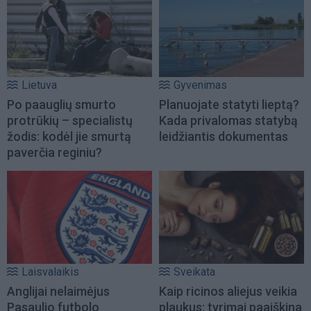
Lietuva
Gyvenimas
Po paauglių smurto
Planuojate statyti lieptą?
protrūkių – specialistų
Kada privalomas statybą
žodis: kodėl jie smurtą
leidžiantis dokumentas
paverčia reginiu?
Laisvalaikis
Sveikata
Anglijai nelaimėjus
Kaip ricinos aliejus veikia
Pasaulio futbolo
plaukus: tyrimai paaiškina