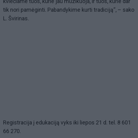
kviečiame tuos, kurie jau muzikuoja, ir tuos, kurie dar
tik nori pamėginti. Pabandykime kurti tradiciją“, – sako
L. Švirinas.
Registracija į edukaciją vyks iki liepos 21 d. tel. 8 601
66 270.