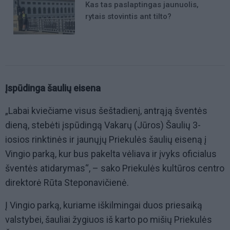
Kas tas paslaptingas jaunuolis,
rytais stovintis ant tilto?
Įspūdinga šaulių eisena
„Labai kviečiame visus šeštadienį, antrąją šventės
dieną, stebėti įspūdingą Vakarų (Jūros) Šaulių 3-
iosios rinktinės ir jaunųjų Priekulės šaulių eiseną į
Vingio parką, kur bus pakelta vėliava ir įvyks oficialus
šventės atidarymas“, – sako Priekulės kultūros centro
direktorė Rūta Steponavičienė.
Į Vingio parką, kuriame iškilmingai duos priesaiką
valstybei, šauliai žygiuos iš karto po mišių Priekulės