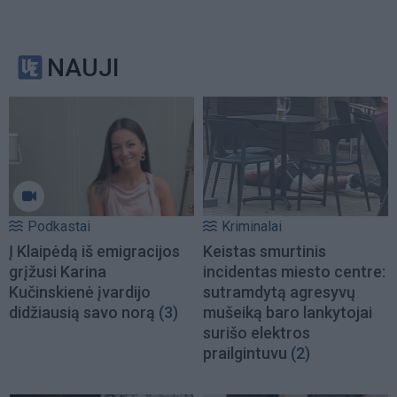
NAUJI
Podkastai
Kriminalai
Į Klaipėdą iš emigracijos
Keistas smurtinis
grįžusi Karina
incidentas miesto centre:
Kučinskienė įvardijo
sutramdytą agresyvų
didžiausią savo norą
(3)
mušeiką baro lankytojai
surišo elektros
prailgintuvu
(2)