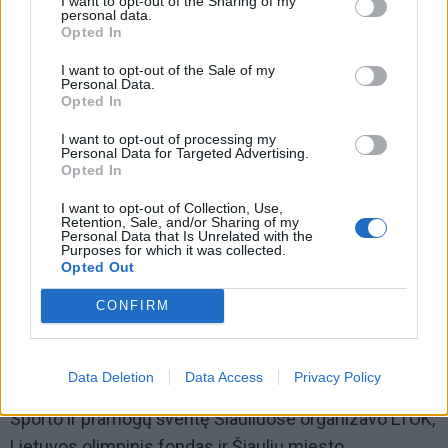
I want to opt-out of the Sharing of my
personal data.
Opted In
I want to opt-out of the Sale of my
Personal Data.
Opted In
I want to opt-out of processing my
Personal Data for Targeted Advertising.
Opted In
I want to opt-out of Collection, Use,
Retention, Sale, and/or Sharing of my
„Labai myliu šį miestą. Džiaugiuosi, kad pavyko
Personal Data that Is Unrelated with the
Purposes for which it was collected.
surengti gražų ir labai didelį renginį mūsų mieste, -
Opted Out
sakė ji ir, renginio metu bendraudama su žiniasklaida,
CONFIRM
palinkėjo būsimiems Paryžiaus olimpinių žaidynių
dalyviams nepasiduoti. - Kad ir kaip gali atrodyti, kad
sunku ar net nebeįmanoma - nepasiduokite.“
Data Deletion
Data Access
Privacy Policy
Sporto ir pramogų šventę Šiauliuose organizavo LTOK,
Lietuvos olimpinis fondas ir Šiaulių miesto