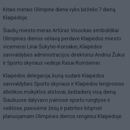
Kitais metais Olimpinė diena vyks birželio 7 dieną
Klaipėdoje.
Šiaulių miesto meras Artūras Visockas simboliškai
Olimpinės dienos vėliavą perdavė Klaipėdos miesto
vicemerei Linai Šukytei-Korsakei, Klaipėdos
savivaldybės administracijos direktoriui Andriui Žukui
ir Sporto skyriaus vedėjai Rasai Rumšienei.
Klaipėdos delegacija, kurią sudarė Klaipėdos
savivaldybės Sporto skyriaus ir Klaipėdos lengvosios
atletikos mokyklos atstovai, šeštadienį visą dieną
Šiauliuose dalyvavo įvairiose sporto rungtyse ir
veiklose, pasisėmė žinių ir patirties kitąmet
planuojamam Olimpinės dienos renginiui Klaipėdoje.