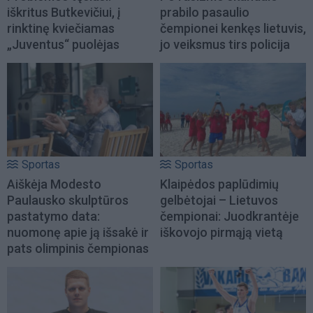
iškritus Butkevičiui, į
prabilo pasaulio
rinktinę kviečiamas
čempionei kenkęs lietuvis,
„Juventus“ puolėjas
jo veiksmus tirs policija
Sportas
Sportas
Aiškėja Modesto
Klaipėdos paplūdimių
Paulausko skulptūros
gelbėtojai – Lietuvos
pastatymo data:
čempionai: Juodkrantėje
nuomonę apie ją išsakė ir
iškovojo pirmąją vietą
pats olimpinis čempionas