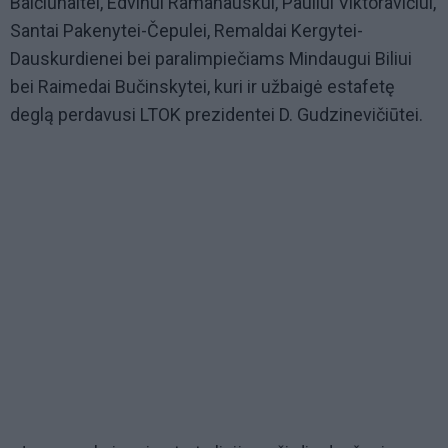
Balčiūnaitei, Edvinui Ramanauskui, Pauliui Viktoravičiui,
Santai Pakenytei-Čepulei, Remaldai Kergytei-
Dauskurdienei bei paralimpiečiams Mindaugui Biliui
bei Raimedai Bučinskytei, kuri ir užbaigė estafetę
deglą perdavusi LTOK prezidentei D. Gudzinevičiūtei.