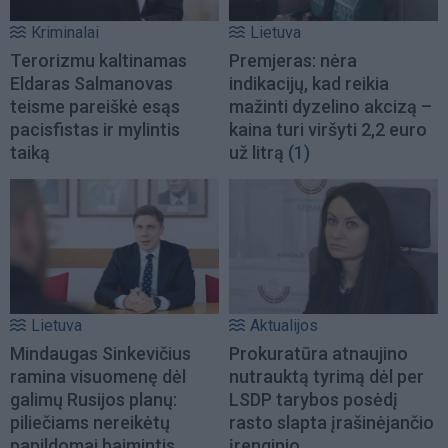
Kriminalai
Lietuva
Terorizmu kaltinamas
Premjeras: nėra
Eldaras Salmanovas
indikacijų, kad reikia
teisme pareiškė esąs
mažinti dyzelino akcizą –
pacisfistas ir mylintis
kaina turi viršyti 2,2 euro
taiką
už litrą
(1)
Lietuva
Aktualijos
Mindaugas Sinkevičius
Prokuratūra atnaujino
ramina visuomenę dėl
nutrauktą tyrimą dėl per
galimų Rusijos planų:
LSDP tarybos posėdį
piliečiams nereikėtų
rasto slapta įrašinėjančio
papildomai baimintis
įrenginio