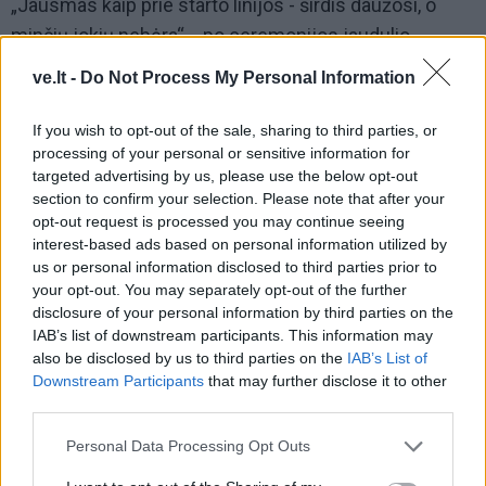
„Jausmas kaip prie starto linijos - širdis daužosi, o
minčių jokių nebėra“, - po ceremonijos jaudulio
neslėpdama kalbėjo paralimpietė šaulė R. Bučinskytė.
ve.lt -
Do Not Process My Personal Information
Paralimpietis disko metikas M. Bilius akcentavo, kad
If you wish to opt-out of the sale, sharing to third parties, or
yra ypač svarbu, jog deglą nešė ir olimpiečiai, ir
processing of your personal or sensitive information for
paralimpiečiai: „Tai yra labai svarbu visai
targeted advertising by us, please use the below opt-out
section to confirm your selection. Please note that after your
bendruomenei, kad mes visi kartu nešėme Olimpinės
opt-out request is processed you may continue seeing
dienos deglą.“
interest-based ads based on personal information utilized by
us or personal information disclosed to third parties prior to
Bėgikė R. Kergytė-Dauskurdienė deglą nešė kartu su
your opt-out. You may separately opt-out of the further
savo sūnumi ir sakė, kad tai jai yra didelė garbė. Nors ji
disclosure of your personal information by third parties on the
IAB’s list of downstream participants. This information may
yra kilusi iš Telšių, tačiau pastaruoju metu gyvena
also be disclosed by us to third parties on the
IAB’s List of
Šiauliuose.
Downstream Participants
that may further disclose it to other
third parties.
Personal Data Processing Opt Outs