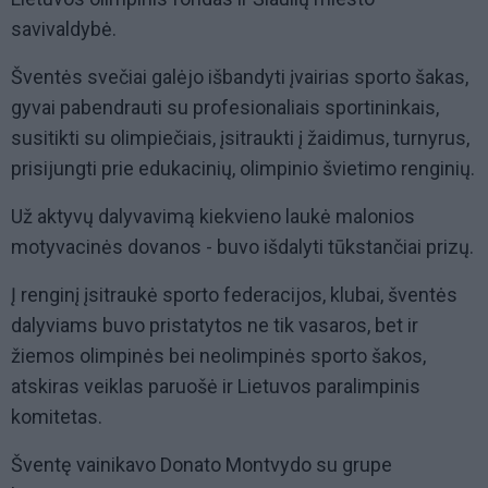
savivaldybė.
Šventės svečiai galėjo išbandyti įvairias sporto šakas,
gyvai pabendrauti su profesionaliais sportininkais,
susitikti su olimpiečiais, įsitraukti į žaidimus, turnyrus,
prisijungti prie edukacinių, olimpinio švietimo renginių.
Už aktyvų dalyvavimą kiekvieno laukė malonios
motyvacinės dovanos - buvo išdalyti tūkstančiai prizų.
Į renginį įsitraukė sporto federacijos, klubai, šventės
dalyviams buvo pristatytos ne tik vasaros, bet ir
žiemos olimpinės bei neolimpinės sporto šakos,
atskiras veiklas paruošė ir Lietuvos paralimpinis
komitetas.
Šventę vainikavo Donato Montvydo su grupe