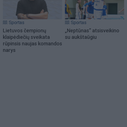
Sportas
Sportas
Lietuvos čempionų
„Neptūnas“ atsisveikino
klaipėdiečių sveikata
su aukštaūgiu
rūpinsis naujas komandos
narys