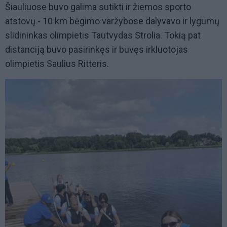
Šiauliuose buvo galima sutikti ir žiemos sporto
atstovų - 10 km bėgimo varžybose dalyvavo ir lygumų
slidininkas olimpietis Tautvydas Strolia. Tokią pat
distanciją buvo pasirinkęs ir buvęs irkluotojas
olimpietis Saulius Ritteris.