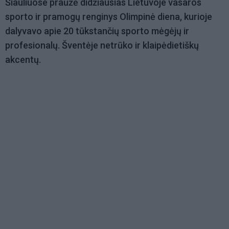
Šiauliuose praūžė didžiausias Lietuvoje vasaros
sporto ir pramogų renginys Olimpinė diena, kurioje
dalyvavo apie 20 tūkstančių sporto mėgėjų ir
profesionalų. Šventėje netrūko ir klaipėdietiškų
akcentų.