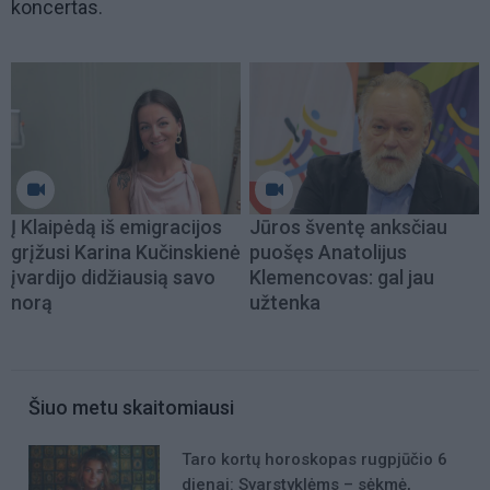
koncertas.
Į Klaipėdą iš emigracijos
Jūros šventę anksčiau
grįžusi Karina Kučinskienė
puošęs Anatolijus
įvardijo didžiausią savo
Klemencovas: gal jau
norą
užtenka
Šiuo metu skaitomiausi
Taro kortų horoskopas rugpjūčio 6
dienai: Svarstyklėms – sėkmė,