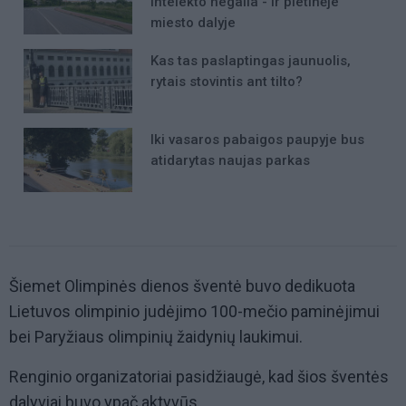
intelekto negalia - ir pietinėje
miesto dalyje
Kas tas paslaptingas jaunuolis,
rytais stovintis ant tilto?
Iki vasaros pabaigos paupyje bus
atidarytas naujas parkas
Šiemet Olimpinės dienos šventė buvo dedikuota
Lietuvos olimpinio judėjimo 100-mečio paminėjimui
bei Paryžiaus olimpinių žaidynių laukimui.
Renginio organizatoriai pasidžiaugė, kad šios šventės
dalyviai buvo ypač aktyvūs.