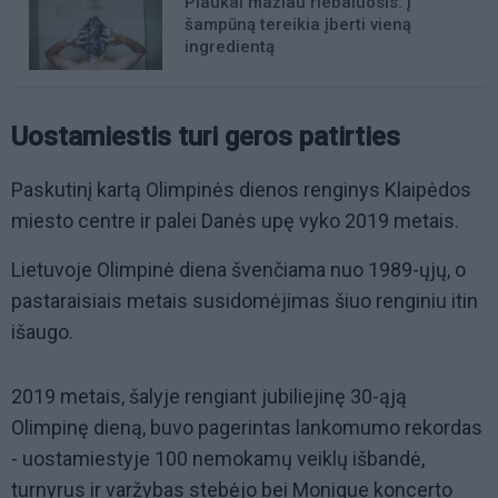
Plaukai mažiau riebaluosis: į
šampūną tereikia įberti vieną
ingredientą
Uostamiestis turi geros patirties
Paskutinį kartą Olimpinės dienos renginys Klaipėdos
miesto centre ir palei Danės upę vyko 2019 metais.
Lietuvoje Olimpinė diena švenčiama nuo 1989-ųjų, o
pastaraisiais metais susidomėjimas šiuo renginiu itin
išaugo.
2019 metais, šalyje rengiant jubiliejinę 30-ąją
Olimpinę dieną, buvo pagerintas lankomumo rekordas
- uostamiestyje 100 nemokamų veiklų išbandė,
turnyrus ir varžybas stebėjo bei Monique koncerto