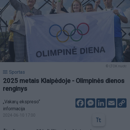
© LTOK nuotr.
Sportas
2025 metais Klaipėdoje - Olimpinės dienos
renginys
Facebook
Messenger
LinkedIn
Email
C
„Vakarų ekspreso“
L
informacija
2024-06-10 17:00