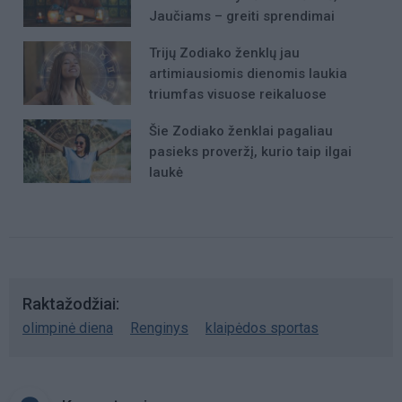
Jaučiams – greiti sprendimai
Trijų Zodiako ženklų jau
artimiausiomis dienomis laukia
triumfas visuose reikaluose
Šie Zodiako ženklai pagaliau
pasieks proveržį, kurio taip ilgai
laukė
Raktažodžiai
olimpinė diena
Renginys
klaipėdos sportas