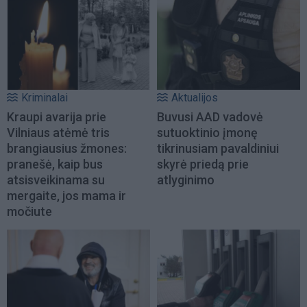
Kriminalai
Aktualijos
Kraupi avarija prie
Buvusi AAD vadovė
Vilniaus atėmė tris
sutuoktinio įmonę
brangiausius žmones:
tikrinusiam pavaldiniui
pranešė, kaip bus
skyrė priedą prie
atsisveikinama su
atlyginimo
mergaite, jos mama ir
močiute