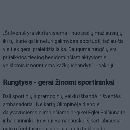
„Ši šventė yra skirta visiems - nuo pačių mažiausiųjų
iki tų, kurie gal ir neturi galimybės sportuoti, tačiau čia
vis tiek gerai praleidžia laiką. Dauguma rungčių yra
pritaikytos tiesiog besidominčiam aktyviomis
veiklomis ir norintiems kažką išbandyti“, - sakė ji.
Rungtyse - gerai žinomi sportininkai
Dalį sportinių ir pramoginių veiklų išbandė ir šventės
ambasadoriai. Ne kartą Olimpinėje dienoje
dalyvavusiems olimpiečiams bėgikei Eglei Balčiūnaitei
ir baidarininkui Edvinui Ramanauskui šįkart labiausiai
patiko fechtavimosi sportas, stalo tinklinis bei