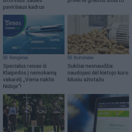
istorinius Saulės
privertė griebtis smurto
paviršiaus kadrus
Renginiai
Kriminalai
Specialus reisas iš
Sukčiai nesnaudžia:
Klaipėdos į nemokamą
naudojasi dėl kietojo kuro
vakarėlį „Viena naktis
kilusiu ažiotažu
Nidoje“!