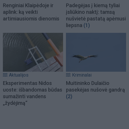
Renginiai Klaipėdoje ir
Padegėjas į kiemą tyliai
aplink: ką veikti
įsliūkino naktį: tamsą
artimiausiomis dienomis
nušvietė pastatą apėmusi
liepsna
(1)
Aktualijos
Kriminalai
Eksperimentas Nidos
Muitininko Dulaičio
uoste: išbandomas būdas
pasekėjas nušovė gandrą
sumažinti vandens
(2)
„žydėjimą“