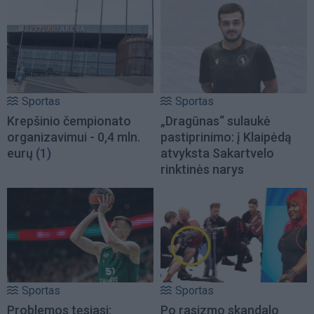
Sportas
Sportas
Krepšinio čempionato
„Dragūnas“ sulaukė
organizavimui - 0,4 mln.
pastiprinimo: į Klaipėdą
eurų
(1)
atvyksta Sakartvelo
rinktinės narys
Sportas
Sportas
Problemos tęsiasi:
Po rasizmo skandalo