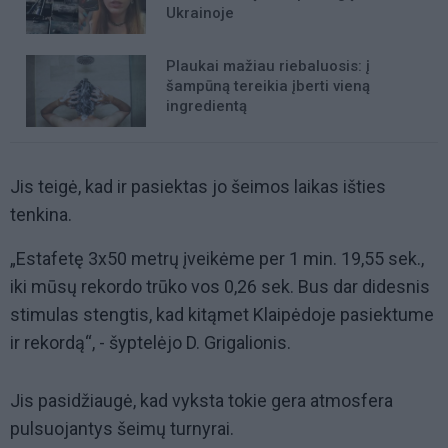
Ukrainoje
Plaukai mažiau riebaluosis: į
šampūną tereikia įberti vieną
ingredientą
Jis teigė, kad ir pasiektas jo šeimos laikas išties
tenkina.
„Estafetę 3x50 metrų įveikėme per 1 min. 19,55 sek.,
iki mūsų rekordo trūko vos 0,26 sek. Bus dar didesnis
stimulas stengtis, kad kitąmet Klaipėdoje pasiektume
ir rekordą“, - šyptelėjo D. Grigalionis.
Jis pasidžiaugė, kad vyksta tokie gera atmosfera
pulsuojantys šeimų turnyrai.