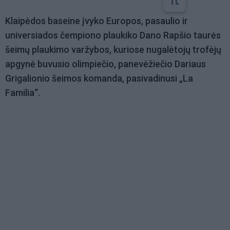
Klaipėdos baseine įvyko Europos, pasaulio ir
universiados čempiono plaukiko Dano Rapšio taurės
šeimų plaukimo varžybos, kuriose nugalėtojų trofėjų
apgynė buvusio olimpiečio, panevėžiečio Dariaus
Grigalionio šeimos komanda, pasivadinusi „La
Familia“.