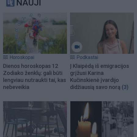
NAUJI
Horoskopai
Podkastai
Dienos horoskopas 12
Į Klaipėdą iš emigracijos
Zodiako ženklų: gali būti
grįžusi Karina
lengviau nutraukti tai, kas
Kučinskienė įvardijo
nebeveikia
didžiausią savo norą
(3)