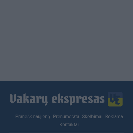
Load
More
Footer
Pranešk naujieną
Prenumerata
Skelbimai
Reklama
menu
Kontaktai