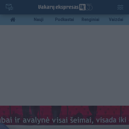
Pereiti
į
pagrindinį
Mobile
Nauji
Podkastai
Renginiai
Vaizdai
turinį
menu
bottom