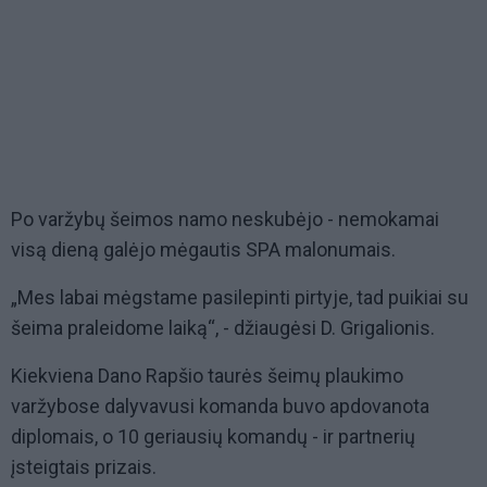
Po varžybų šeimos namo neskubėjo - nemokamai
visą dieną galėjo mėgautis SPA malonumais.
„Mes labai mėgstame pasilepinti pirtyje, tad puikiai su
šeima praleidome laiką“, - džiaugėsi D. Grigalionis.
Kiekviena Dano Rapšio taurės šeimų plaukimo
varžybose dalyvavusi komanda buvo apdovanota
diplomais, o 10 geriausių komandų - ir partnerių
įsteigtais prizais.