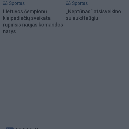
Sportas
Sportas
Lietuvos čempionų
„Neptūnas“ atsisveikino
klaipėdiečių sveikata
su aukštaūgiu
rūpinsis naujas komandos
narys