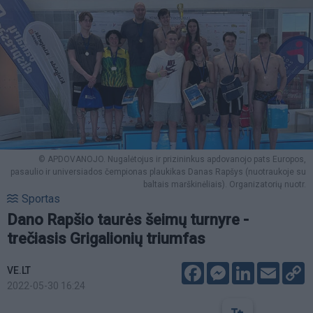
© APDOVANOJO. Nugalėtojus ir prizininkus apdovanojo pats Europos,
pasaulio ir universiados čempionas plaukikas Danas Rapšys (nuotraukoje su
baltais marškinėliais). Organizatorių nuotr.
Sportas
Dano Rapšio taurės šeimų turnyre -
trečiasis Grigalionių triumfas
Facebook
Messenger
LinkedIn
Email
C
VE.LT
L
2022-05-30 16:24