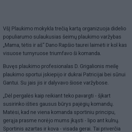
VšĮ Plaukimo mokykla trečią kartą organizuoja didelio
populiarumo sulaukusias šeimų plaukimo varžybas
„Mama, tėtis ir aš“ Dano Rapšio taurei laimėti ir kol kas
visuose turnyruose triumfavo ši komanda.
Buvęs plaukimo profesionalas D. Grigalionis meilę
plaukimo sportui įskiepijo ir dukrai Patricijai bei sūnui
Gantui. Su jais jis ir dalyvavo šiose varžybose.
„Dėl pergalės kaip reikiant teko pavargti - šįkart
susirinko išties gausus būrys pajėgių komandų.
Matėsi, kad ne viena komanda sportiniu principu,
gerąja prasme norėjo mums įkąsti - lipo ant kulnų.
Sportinis azartas ir kova - visada gerai. Tai priverčia