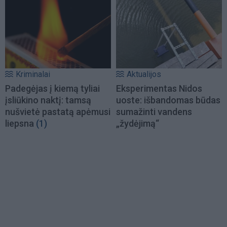
Kriminalai
Aktualijos
Padegėjas į kiemą tyliai
Eksperimentas Nidos
įsliūkino naktį: tamsą
uoste: išbandomas būdas
nušvietė pastatą apėmusi
sumažinti vandens
liepsna
(1)
„žydėjimą“