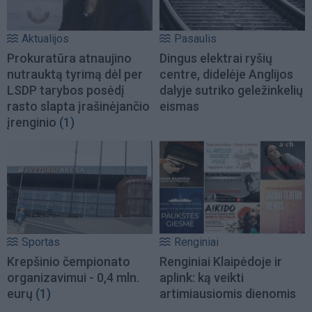
Aktualijos
Pasaulis
Prokuratūra atnaujino
Dingus elektrai ryšių
nutrauktą tyrimą dėl per
centre, didelėje Anglijos
LSDP tarybos posėdį
dalyje sutriko geležinkelių
rasto slapta įrašinėjančio
eismas
įrenginio
(1)
Sportas
Renginiai
Krepšinio čempionato
Renginiai Klaipėdoje ir
organizavimui - 0,4 mln.
aplink: ką veikti
eurų
(1)
artimiausiomis dienomis