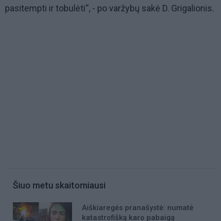
pasitempti ir tobulėti“, - po varžybų sakė D. Grigalionis.
Šiuo metu skaitomiausi
Aiškiaregės pranašystė: numatė
katastrofišką karo pabaigą