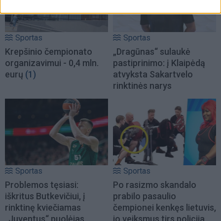
Sportas
Sportas
Krepšinio čempionato
„Dragūnas“ sulaukė
organizavimui - 0,4 mln.
pastiprinimo: į Klaipėdą
eurų
(1)
atvyksta Sakartvelo
rinktinės narys
Sportas
Sportas
Problemos tęsiasi:
Po rasizmo skandalo
iškritus Butkevičiui, į
prabilo pasaulio
rinktinę kviečiamas
čempionei kenkęs lietuvis,
„Juventus“ puolėjas
jo veiksmus tirs policija