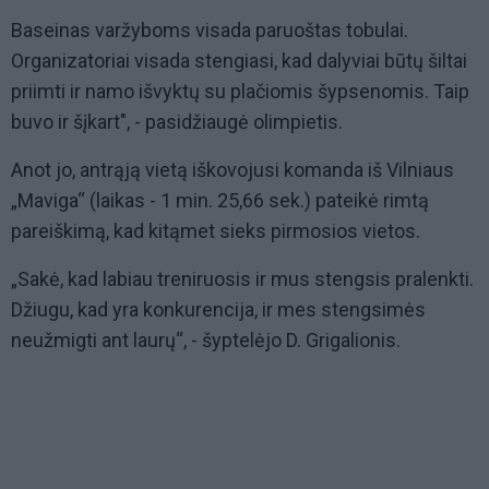
Baseinas varžyboms visada paruoštas tobulai.
Organizatoriai visada stengiasi, kad dalyviai būtų šiltai
priimti ir namo išvyktų su plačiomis šypsenomis. Taip
buvo ir šįkart", - pasidžiaugė olimpietis.
Anot jo, antrąją vietą iškovojusi komanda iš Vilniaus
„Maviga“ (laikas - 1 min. 25,66 sek.) pateikė rimtą
pareiškimą, kad kitąmet sieks pirmosios vietos.
„Sakė, kad labiau treniruosis ir mus stengsis pralenkti.
Džiugu, kad yra konkurencija, ir mes stengsimės
neužmigti ant laurų“, - šyptelėjo D. Grigalionis.