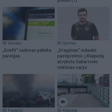
poilsio
(1)
Verslas
Sportas
„Enefit“ vadovas palieka
„Dragūnas“ sulaukė
pareigas
pastiprinimo: į Klaipėdą
atvyksta Sakartvelo
rinktinės narys
Pasaulis
Klaipėda