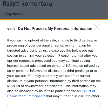
Rašyti komentarą
Jūsų vardas
ve.lt -
Do Not Process My Personal Information
Komentaras
If you wish to opt-out of the sale, sharing to third parties, or
processing of your personal or sensitive information for
targeted advertising by us, please use the below opt-out
section to confirm your selection. Please note that after your
opt-out request is processed you may continue seeing
interest-based ads based on personal information utilized by
us or personal information disclosed to third parties prior to
your opt-out. You may separately opt-out of the further
disclosure of your personal information by third parties on the
IAB’s list of downstream participants. This information may
This site is protected by
Sutinku su
taisyklėmis
also be disclosed by us to third parties on the
IAB’s List of
reCAPTCHA and the Google
Downstream Participants
that may further disclose it to other
Privacy Policy
and
Terms of
third parties.
Service
apply.