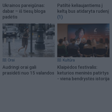
Ukrainos pareigūnas:
Patiltė keliaujantiems į
dabar – iš tiesų bloga
keltą bus atidaryta rudenį
padėtis
(1)
Orai
Kultūra
Audringi orai gali
Klaipėdos festivalis:
prasidėti nuo 15 valandos
keturios meninės patirtys
- viena bendrystės istorija