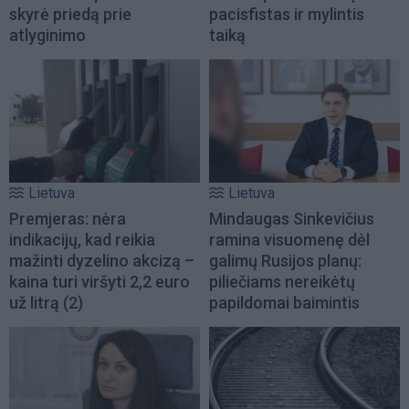
skyrė priedą prie
pacisfistas ir mylintis
atlyginimo
taiką
Lietuva
Lietuva
Premjeras: nėra
Mindaugas Sinkevičius
indikacijų, kad reikia
ramina visuomenę dėl
mažinti dyzelino akcizą –
galimų Rusijos planų:
kaina turi viršyti 2,2 euro
piliečiams nereikėtų
už litrą
(2)
papildomai baimintis