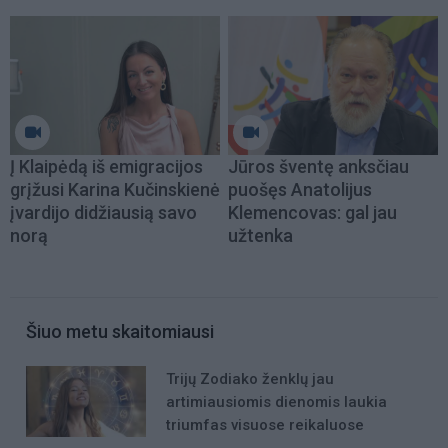
Į Klaipėdą iš emigracijos
Jūros šventę anksčiau
grįžusi Karina Kučinskienė
puošęs Anatolijus
įvardijo didžiausią savo
Klemencovas: gal jau
norą
užtenka
Šiuo metu skaitomiausi
Trijų Zodiako ženklų jau
artimiausiomis dienomis laukia
triumfas visuose reikaluose