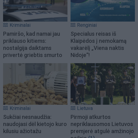
Kriminalai
Renginiai
Pamiršo, kad namai jau
Specialus reisas iš
priklauso kitiems:
Klaipėdos į nemokamą
nostalgija daiktams
vakarėlį „Viena naktis
privertė griebtis smurto
Nidoje“!
Kriminalai
Lietuva
Sukčiai nesnaudžia:
Pirmoji atkurtos
naudojasi dėl kietojo kuro
nepriklausomos Lietuvos
kilusiu ažiotažu
premjerė atgulė amžinojo