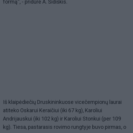
formą“, - pridūrė A. Šidiškis.
Iš klaipėdiečių Druskininkuose vicečempionų laurai
atiteko Oskarui Keraičiui (iki 67 kg), Karoliui
Andrijauskui (iki 102 kg) ir Karoliui Stonkui (per 109
kg). Tiesa, pastarasis rovimo rungtyje buvo pirmas, o