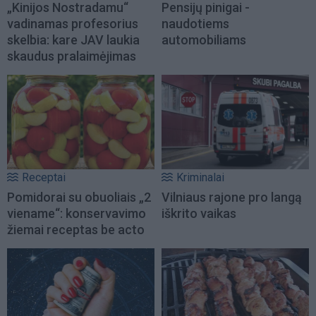
„Kinijos Nostradamu“
Pensijų pinigai -
vadinamas profesorius
naudotiems
skelbia: kare JAV laukia
automobiliams
skaudus pralaimėjimas
Receptai
Kriminalai
Pomidorai su obuoliais „2
Vilniaus rajone pro langą
viename“: konservavimo
iškrito vaikas
žiemai receptas be acto