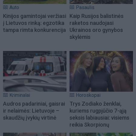
Auto
Pasaulis
Kinijos gamintojai veržiasi
Kaip Rusijos balistinės
į Lietuvos rinką: egzotika
raketos naudojasi
tampa rimta konkurencija
Ukrainos oro gynybos
skylėmis
Kriminalai
Horoskopai
Audros padariniai, gaisrai
Trys Zodiako ženklai,
ir nelaimės: Lietuvoje –
kuriems rugpjūčio 7-ąją
skaudžių įvykių virtinė
seksis labiausiai: visiems
reikia Skorpionų