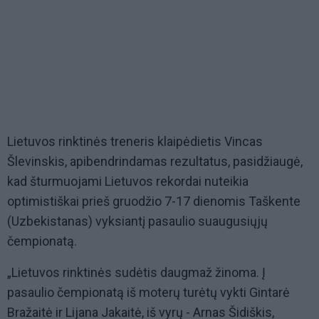
Lietuvos rinktinės treneris klaipėdietis Vincas
Šlevinskis, apibendrindamas rezultatus, pasidžiaugė,
kad šturmuojami Lietuvos rekordai nuteikia
optimistiškai prieš gruodžio 7-17 dienomis Taškente
(Uzbekistanas) vyksiantį pasaulio suaugusiųjų
čempionatą.
„Lietuvos rinktinės sudėtis daugmaž žinoma. Į
pasaulio čempionatą iš moterų turėtų vykti Gintarė
Bražaitė ir Lijana Jakaitė, iš vyrų - Arnas Šidiškis,