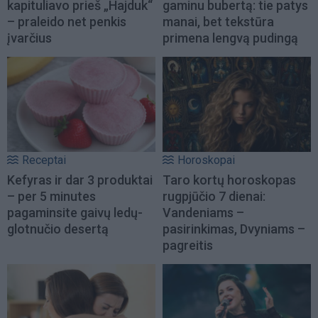
kapituliavo prieš „Hajduk“
gaminu bubertą: tie patys
– praleido net penkis
manai, bet tekstūra
įvarčius
primena lengvą pudingą
Receptai
Horoskopai
Kefyras ir dar 3 produktai
Taro kortų horoskopas
– per 5 minutes
rugpjūčio 7 dienai:
pagaminsite gaivų ledų-
Vandeniams –
glotnučio desertą
pasirinkimas, Dvyniams –
pagreitis