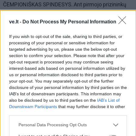
ČEMPIONIŠKAS SPINDESYS. Ant pirmojo prizininkų
pakylos laiptelio - klaipėdietė Kotryna Selezniova.
Pauliaus MATULEVIČIAUS nuotr.
ve.lt -
Do Not Process My Personal Information
If you wish to opt-out of the sale, sharing to third parties, or
processing of your personal or sensitive information for
targeted advertising by us, please use the below opt-out
section to confirm your selection. Please note that after your
opt-out request is processed you may continue seeing
interest-based ads based on personal information utilized by
us or personal information disclosed to third parties prior to
your opt-out. You may separately opt-out of the further
disclosure of your personal information by third parties on the
IAB’s list of downstream participants. This information may
also be disclosed by us to third parties on the
IAB’s List of
Downstream Participants
that may further disclose it to other
third parties.
Organizatorių mintys
Personal Data Processing Opt Outs
„Džiugu, kad gerinami Lietuvos rekordai ir kyla mūsų