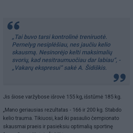
„Tai buvo tarsi kontrolinė treniruotė.
Pernelyg nesiplėšiau, nes jaučiu kelio
skausmą. Nesinorėjo kelti maksimalių
svorių, kad nesitraumuočiau dar labiau“, -
„Vakarų ekspresui“ sakė A. Šidiškis.
Jis šiose varžybose išrovė 155 kg, išstūmė 185 kg.
„Mano geriausias rezultatas - 166 ir 200 kg. Stabdo
kelio trauma. Tikiuosi, kad iki pasaulio čempionato
skausmai praeis ir pasieksiu optimalią sportinę