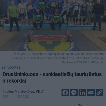
© KOMANDA. Klaipėdos merginų komanda su „Viesulo“ sporto centro
treneriais Druskininkuose buvo itin pastebimos - iškovota krūva taurių.
Pauliaus MATULEVIČIAUS nuotr.
Sportas
Druskininkuose - sunkiaatlečių taurių lietus
ir rekordai
Facebook
Messenger
LinkedIn
Email
C
,
Paulius Matulevičius
VE.LT
L
2021-11-15 17:32