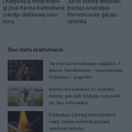
Į Klaipėdą iš emigracijos
Jūros šventę anksčiau
grįžusi Karina Kučinskienė
puošęs Anatolijus
įvardijo didžiausią savo
Klemencovas: gal jau
norą
užtenka
Šiuo metu skaitomiausi
Taro kortų horoskopas rugpjūčio 7
dienai: Vandeniams – pasirinkimas,
Dvyniams – pagreitis
Dienos horoskopas 12 Zodiako
ženklų: gali būti lengviau nutraukti
tai, kas nebeveikia
Padegėjas į kiemą tyliai įsliūkino
naktį: tamsą nušvietė pastatą
apėmusi liepsna