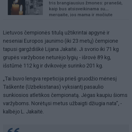
tris brangiausius žmones: pranešė,
kaip bus atsisveikinama su
mergaite, jos mama ir močiute
Lietuvos čempionės titulą užtikrintai apgynė ir
neseniai Europos jaunimo (iki 23 metų) čempione
tapusi gargždiškė Lijana Jakaitė. Ji svorio iki 71 kg
grupės varžybose neturėjo lygių - išrovė 89 kg,
išstūmė 112 kg ir dvikovėje surinko 201 kg.
„Tai buvo lengva repeticija prieš gruodžio mėnesį
Taškente (Uzbekistanas) vyksiantį pasaulio
sunkiosios atletikos čempionatą. Jėgas kaupiu šioms
varžyboms. Norėtųsi metus užbaigti džiugia nata“, -
kalbėjo L. Jakaitė.