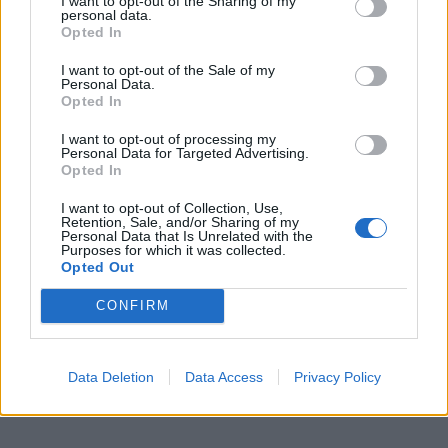
I want to opt-out of the Sharing of my
personal data.
sunkiaatlečių lygis. Tuo galime tik pasidžiaugti“, - sakė
Opted In
šias varžybas organizavęs LSAF narys Jonas
I want to opt-out of the Sale of my
Nevecka.
Personal Data.
Opted In
Jam antrino ir Lietuvos sunkiosios atletikos
I want to opt-out of processing my
generalinis sekretorius Modestas Šimkus.
Personal Data for Targeted Advertising.
Opted In
„Varžybos suorganizuotos aukščiausiu lygiu. Buvo
I want to opt-out of Collection, Use,
Retention, Sale, and/or Sharing of my
paruošta naujausia technika, vyko tiesioginės
Personal Data that Is Unrelated with the
Purposes for which it was collected.
transliacijos internetu. Buvo gražu žiūrėti ir dalyvauti
Opted Out
šiame procese“, - J. Neveckos organizaciniais
CONFIRM
sugebėjimais pasidžiaugė M. Šimkus.
Data Deletion
Data Access
Privacy Policy