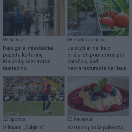
Kultūra
Sodas ir daržas
Kaip gerai miestiečiai
Laistyti ar ne: kaip
pažįsta kultūrinę
prižiūrėti pomidorus per
Klaipėdą: rezultatas
karščius, kad
nustebino
neprarastumėte derliaus
Sportas
Receptai
Vilniaus „Žalgiris“
Kai manų košė pabosta,