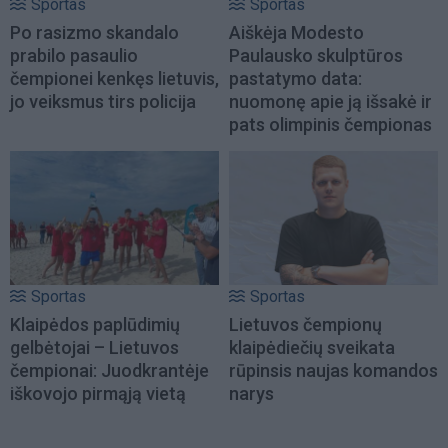
Sportas
Sportas
Po rasizmo skandalo
Aiškėja Modesto
prabilo pasaulio
Paulausko skulptūros
čempionei kenkęs lietuvis,
pastatymo data:
jo veiksmus tirs policija
nuomonę apie ją išsakė ir
pats olimpinis čempionas
Sportas
Sportas
Klaipėdos paplūdimių
Lietuvos čempionų
gelbėtojai – Lietuvos
klaipėdiečių sveikata
čempionai: Juodkrantėje
rūpinsis naujas komandos
iškovojo pirmąją vietą
narys