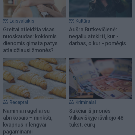
Laisvalaikis
Kultūra
Greitai atleidžia visas
Aušra Butkevičienė:
nuoskaudas: kokiomis
negaliu atskirti, kur -
dienomis gimsta patys
darbas, o kur - pomėgis
atlaidžiausi žmonės?
Receptai
Kriminalai
Naminiai rageliai su
Sukčiai iš įmonės
abrikosais – minkšti,
Vilkaviškyje išviliojo 48
kvapnūs ir lengvai
tūkst. eurų
pagaminami