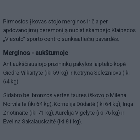
Pirmosios į kovas stojo merginos ir čia per
apdovanojimų ceremoniją nuolat skambėjo Klaipėdos
„Viesulo“ sporto centro sunkiaatlečių pavardės.
Merginos - aukštumoje
Ant aukščiausiojo prizininkų pakylos laiptelio kopė
Giedrė Vilkaitytė (iki 59 kg) ir Kotryna Selezniova (iki
64 kg).
Sidabro bei bronzos vertės taures iškovojo Milena
Norvilaitė (iki 64 kg), Kornelija Dūdaitė (iki 64 kg), Inga
Znotinaitė (iki 71 kg), Aurelija Vigelytė (iki 76 kg) ir
Evelina Sakalauskaitė (iki 81 kg).