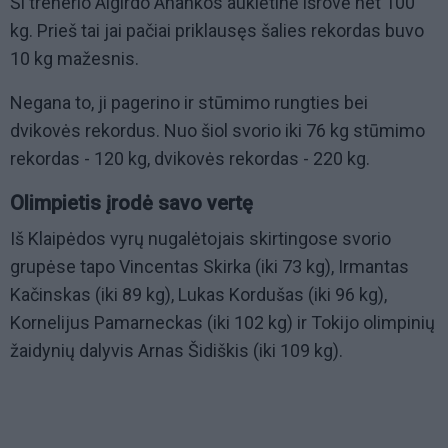
Ši trenerio Algirdo Anankos auklėtinė išrovė net 100
kg. Prieš tai jai pačiai priklausęs šalies rekordas buvo
10 kg mažesnis.
Negana to, ji pagerino ir stūmimo rungties bei
dvikovės rekordus. Nuo šiol svorio iki 76 kg stūmimo
rekordas - 120 kg, dvikovės rekordas - 220 kg.
Olimpietis įrodė savo vertę
Iš Klaipėdos vyrų nugalėtojais skirtingose svorio
grupėse tapo Vincentas Skirka (iki 73 kg), Irmantas
Kačinskas (iki 89 kg), Lukas Kordušas (iki 96 kg),
Kornelijus Pamarneckas (iki 102 kg) ir Tokijo olimpinių
žaidynių dalyvis Arnas Šidiškis (iki 109 kg).