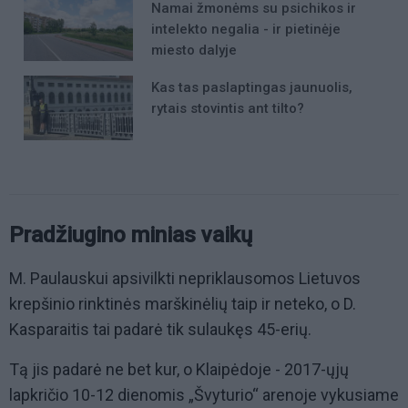
Namai žmonėms su psichikos ir
intelekto negalia - ir pietinėje
miesto dalyje
Kas tas paslaptingas jaunuolis,
rytais stovintis ant tilto?
Pradžiugino minias vaikų
M. Paulauskui apsivilkti nepriklausomos Lietuvos
krepšinio rinktinės marškinėlių taip ir neteko, o D.
Kasparaitis tai padarė tik sulaukęs 45-erių.
Tą jis padarė ne bet kur, o Klaipėdoje - 2017-ųjų
lapkričio 10-12 dienomis „Švyturio“ arenoje vykusiame