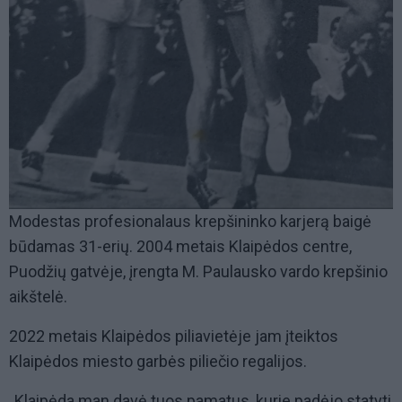
Modestas profesionalaus krepšininko karjerą baigė
būdamas 31-erių. 2004 metais Klaipėdos centre,
Puodžių gatvėje, įrengta M. Paulausko vardo krepšinio
aikštelė.
2022 metais Klaipėdos piliavietėje jam įteiktos
Klaipėdos miesto garbės piliečio regalijos.
„Klaipėda man davė tuos pamatus, kurie padėjo statyti