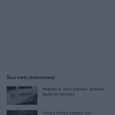
Šiuo metu skaitomiausi
Negrįžo iš Jūros šventės: artimieji
laukė dvi savaites
Pelių ir žiurkių baubas: kas