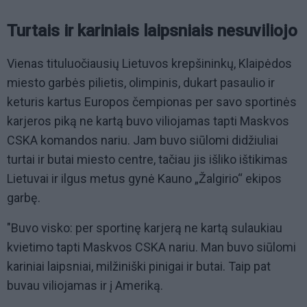
Turtais ir kariniais laipsniais nesuviliojo
Vienas tituluočiausių Lietuvos krepšininkų, Klaipėdos
miesto garbės pilietis, olimpinis, dukart pasaulio ir
keturis kartus Europos čempionas per savo sportinės
karjeros piką ne kartą buvo viliojamas tapti Maskvos
CSKA komandos nariu. Jam buvo siūlomi didžiuliai
turtai ir butai miesto centre, tačiau jis išliko ištikimas
Lietuvai ir ilgus metus gynė Kauno „Žalgirio“ ekipos
garbę.
"Buvo visko: per sportinę karjerą ne kartą sulaukiau
kvietimo tapti Maskvos CSKA nariu. Man buvo siūlomi
kariniai laipsniai, milžiniški pinigai ir butai. Taip pat
buvau viliojamas ir į Ameriką.