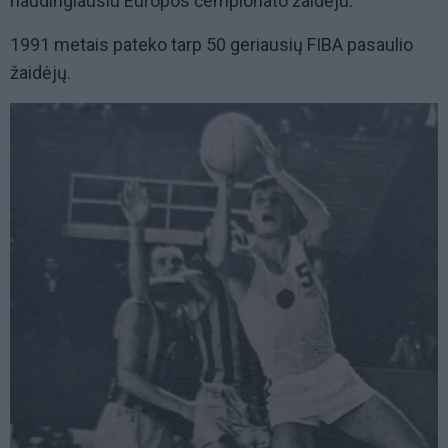
naudingiausiu Europos čempionato žaidėju.
1991 metais pateko tarp 50 geriausių FIBA pasaulio
žaidėjų.