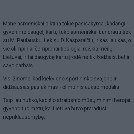
Mane asmeniškai piktina tokie pasisakymai, kadangi
gyvenime daugelį kartų teko asmeniškai bendrauti tiek
su M. Paulausku, tiek su D. Kasparaičiu, ir kas jau kas, o
šie olimpiniai čempionai tiesiogiai reiškia meilę
Lietuvai, ir tai daugybę kartų įrodė ne tik žodžiais, bet ir
savo darbais.
Visi žinome, kad kiekvieno sportininko svajonė ir
didžiausias pasiekimas - olimpinis aukso medalis.
Taip jau nutiko, kad šio straipsnio mūsų minimi herojai
gyveno tuo metu, kai Lietuva buvo praradusi
nepriklausomybę.