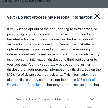
vaikų tėvas D. Kasparaitis.
ve.lt -
Do Not Process My Personal Information
If you wish to opt-out of the sale, sharing to third parties, or
processing of your personal or sensitive information for
targeted advertising by us, please use the below opt-out
section to confirm your selection. Please note that after your
opt-out request is processed you may continue seeing
interest-based ads based on personal information utilized by
us or personal information disclosed to third parties prior to
your opt-out. You may separately opt-out of the further
disclosure of your personal information by third parties on the
IAB’s list of downstream participants. This information may
also be disclosed by us to third parties on the
IAB’s List of
Beprotiškai ilgėjosi Tėvynės
Downstream Participants
that may further disclose it to other
third parties.
Su D. Kasparaičiu interviu teko daryti ne kartą ir ne du ir
Personal Data Processing Opt Outs
labai į atmintį įsirėžė tai, kaip jis pasakojo apie savo
sportinės karjeros pradžią, kai teko palikti gimtuosius