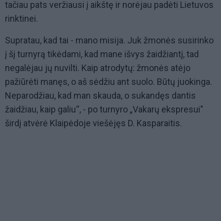
tačiau pats veržiausi į aikštę ir norėjau padėti Lietuvos
rinktinei.
Supratau, kad tai - mano misija. Juk žmonės susirinko
į šį turnyrą tikėdami, kad mane išvys žaidžiantį, tad
negalėjau jų nuvilti. Kaip atrodytų: žmonės atėjo
pažiūrėti manęs, o aš sėdžiu ant suolo. Būtų juokinga.
Neparodžiau, kad man skauda, o sukandęs dantis
žaidžiau, kaip galiu“, - po turnyro „Vakarų ekspresui"
širdį atvėrė Klaipėdoje viešėjęs D. Kasparaitis.