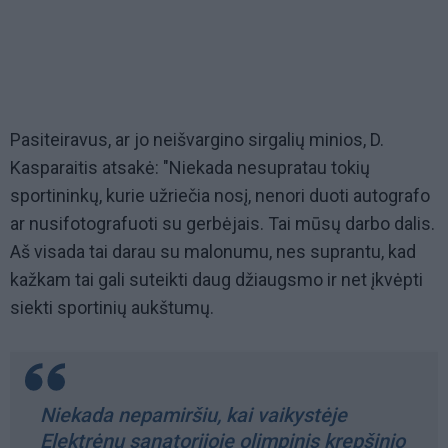
Pasiteiravus, ar jo neišvargino sirgalių minios, D.
Kasparaitis atsakė: "Niekada nesupratau tokių
sportininkų, kurie užriečia nosį, nenori duoti autografo
ar nusifotografuoti su gerbėjais. Tai mūsų darbo dalis.
Aš visada tai darau su malonumu, nes suprantu, kad
kažkam tai gali suteikti daug džiaugsmo ir net įkvėpti
siekti sportinių aukštumų.
Niekada nepamiršiu, kai vaikystėje
Elektrėnų sanatorijoje olimpinis krepšinio