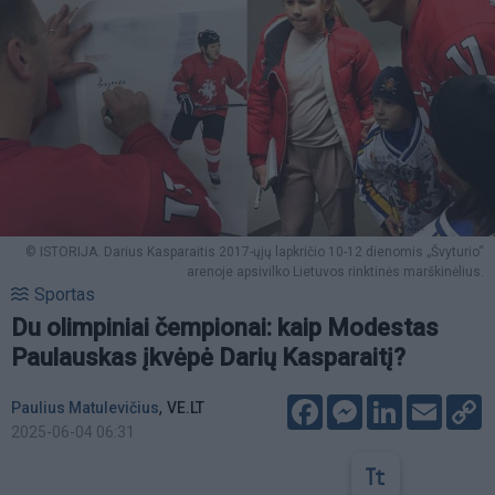
© ISTORIJA. Darius Kasparaitis 2017-ųjų lapkričio 10-12 dienomis „Švyturio“
arenoje apsivilko Lietuvos rinktinės marškinėlius.
Sportas
Du olimpiniai čempionai: kaip Modestas
Paulauskas įkvėpė Darių Kasparaitį?
Facebook
Messenger
LinkedIn
Email
C
,
Paulius Matulevičius
VE.LT
L
2025-06-04 06:31