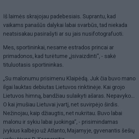
Iš laimės skrajojau padebesiais. Suprantu, kad
vaikams panašūs dalykai labai svarbūs, tad niekada
neatsisakau pasirašyti ar su jais nusifotografuoti.
Mes, sportininkai, nesame estrados princai ar
primadonos, kad turėtume „įsivaizdinti“, - sakė
tituluotasis sportininkas.
„Su malonumu prisimenu Klaipėdą. Juk čia buvo mano
ilgai lauktas debiutas Lietuvos rinktinėje. Kai grojo
Lietuvos himną, bandžiau sulaikyti ašaras. Nepavyko...
O kai įmušiau Lietuvai įvartį, net suvirpėjo širdis.
Nežinojau, kaip džiaugtis, net nukritau. Buvo labai
malonu ir sykiu labai juokinga“, - prisimindamas
įvykius kalbėjo už Atlanto, Majamyje, gyvenantis šešių