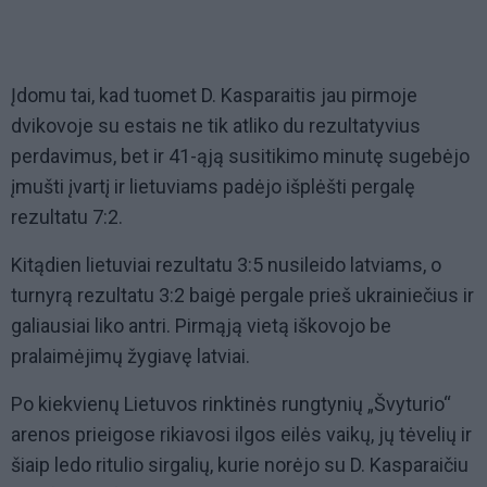
Įdomu tai, kad tuomet D. Kasparaitis jau pirmoje
dvikovoje su estais ne tik atliko du rezultatyvius
perdavimus, bet ir 41-ąją susitikimo minutę sugebėjo
įmušti įvartį ir lietuviams padėjo išplėšti pergalę
rezultatu 7:2.
Kitądien lietuviai rezultatu 3:5 nusileido latviams, o
turnyrą rezultatu 3:2 baigė pergale prieš ukrainiečius ir
galiausiai liko antri. Pirmąją vietą iškovojo be
pralaimėjimų žygiavę latviai.
Po kiekvienų Lietuvos rinktinės rungtynių „Švyturio“
arenos prieigose rikiavosi ilgos eilės vaikų, jų tėvelių ir
šiaip ledo ritulio sirgalių, kurie norėjo su D. Kasparaičiu