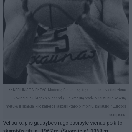
© NEEILINIS TALENTAS. Modestą Paulauską drąsiai galima vadinti viena
šlovingiausių krepšinio legendų. Jis krepšinį pradėjo žaisti nuo šešerių
metukų ir sparčiai kilo karjeros laiptais - tapo olimpiniu, pasaulio ir Europos
čempionu.
Vėliau kaip iš gausybės rago pasipylė vienas po kito
skambūs titulai: 1967 m. (Suomijoje), 1969 m.