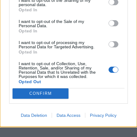
I want to opt-out of the Sharing of my
personal data.
Elektrėnus ir kokį Tėvynės ilgesį jis jautė.
Opted In
Jis vos 14 m. išvyko į Rusiją treniruotis. 16-os jau
I want to opt-out of the Sale of my
Personal Data.
žaidė Sovietų sąjungos aukščiausiosios lygos
Opted In
Maskvos „Dinamo“ komandoje, vėliau tapo
I want to opt-out of processing my
stipriausios pasaulyje ledo ritulio lygos - NHL
Personal Data for Targeted Advertising.
Opted In
žvaigžde.
I want to opt-out of Collection, Use,
Retention, Sale, and/or Sharing of my
Personal Data that Is Unrelated with the
Purposes for which it was collected.
Opted Out
CONFIRM
Data Deletion
Data Access
Privacy Policy