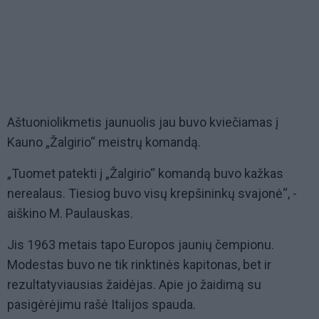
Aštuoniolikmetis jaunuolis jau buvo kviečiamas į
Kauno „Žalgirio“ meistrų komandą.
„Tuomet patekti į „Žalgirio“ komandą buvo kažkas
nerealaus. Tiesiog buvo visų krepšininkų svajonė“, -
aiškino M. Paulauskas.
Jis 1963 metais tapo Europos jaunių čempionu.
Modestas buvo ne tik rinktinės kapitonas, bet ir
rezultatyviausias žaidėjas. Apie jo žaidimą su
pasigėrėjimu rašė Italijos spauda.