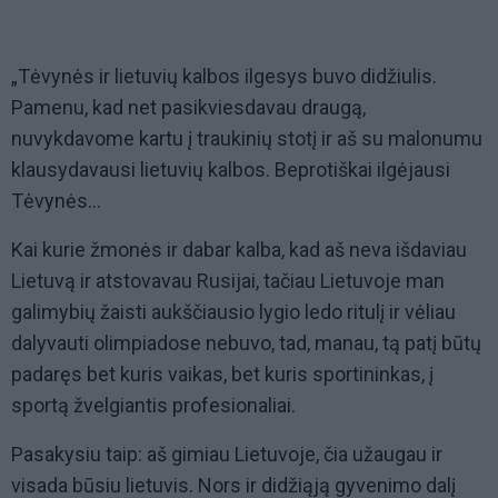
„Tėvynės ir lietuvių kalbos ilgesys buvo didžiulis.
Pamenu, kad net pasikviesdavau draugą,
nuvykdavome kartu į traukinių stotį ir aš su malonumu
klausydavausi lietuvių kalbos. Beprotiškai ilgėjausi
Tėvynės...
Kai kurie žmonės ir dabar kalba, kad aš neva išdaviau
Lietuvą ir atstovavau Rusijai, tačiau Lietuvoje man
galimybių žaisti aukščiausio lygio ledo ritulį ir vėliau
dalyvauti olimpiadose nebuvo, tad, manau, tą patį būtų
padaręs bet kuris vaikas, bet kuris sportininkas, į
sportą žvelgiantis profesionaliai.
Pasakysiu taip: aš gimiau Lietuvoje, čia užaugau ir
visada būsiu lietuvis. Nors ir didžiąją gyvenimo dalį