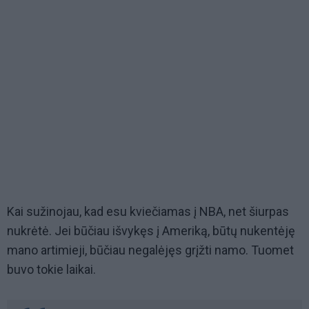
Kai sužinojau, kad esu kviečiamas į NBA, net šiurpas
nukrėtė. Jei būčiau išvykęs į Ameriką, būtų nukentėję
mano artimieji, būčiau negalėjęs grįžti namo. Tuomet
buvo tokie laikai.