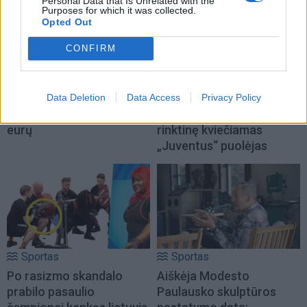
Personal Data that Is Unrelated with the
Purposes for which it was collected.
Opted Out
CONFIRM
Sportas
Sportas
Krepšinio čempionato
Problemos tęsiasi:
Data Deletion
Data Access
Privacy Policy
organizavimui - 0,4 mln.
iškritus Butkevičiui, į
eurų
rinktinę kviečiamas
„Juventus“ puolėjas
Sportas
Sportas
Po rasizmo skandalo
Aiškėja Modesto
prabilo pasaulio
Paulausko skulptūros