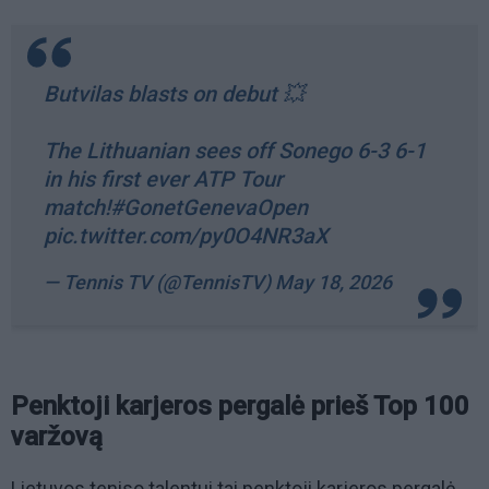
Butvilas blasts on debut 💥
The Lithuanian sees off Sonego 6-3 6-1
in his first ever ATP Tour
match!
#GonetGenevaOpen
pic.twitter.com/py0O4NR3aX
— Tennis TV (@TennisTV)
May 18, 2026
Penktoji karjeros pergalė prieš Top 100
varžovą
Lietuvos teniso talentui tai penktoji karjeros pergalė