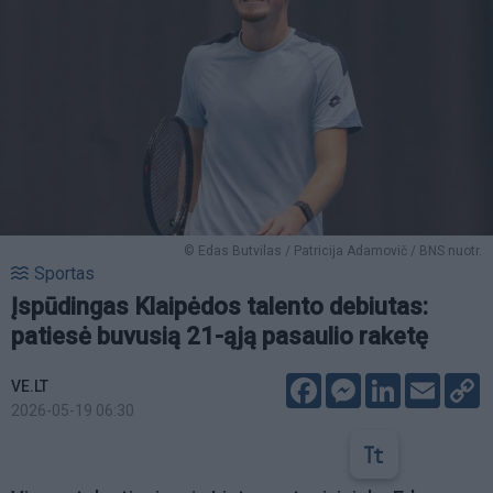
© Edas Butvilas / Patricija Adamovič / BNS nuotr.
Sportas
Įspūdingas Klaipėdos talento debiutas:
patiesė buvusią 21-ąją pasaulio raketę
Facebook
Messenger
LinkedIn
Email
C
VE.LT
L
2026-05-19 06:30