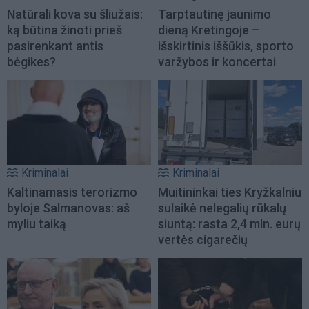
Natūrali kova su šliužais:
Tarptautinę jaunimo
ką būtina žinoti prieš
dieną Kretingoje –
pasirenkant antis
išskirtinis iššūkis, sporto
bėgikes?
varžybos ir koncertai
Kriminalai
Kriminalai
Kaltinamasis terorizmo
Muitininkai ties Kryžkalniu
byloje Salmanovas: aš
sulaikė nelegalių rūkalų
myliu taiką
siuntą: rasta 2,4 mln. eurų
vertės cigarečių