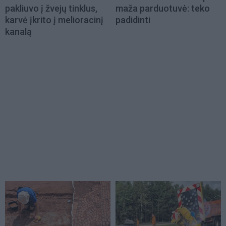
pakliuvo į žvejų tinklus,
maža parduotuvė: teko
karvė įkrito į melioracinį
padidinti
kanalą