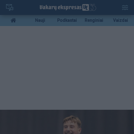
Pereiti
į
pagrindinį
Mobile
Nauji
Podkastai
Renginiai
Vaizdai
turinį
menu
bottom