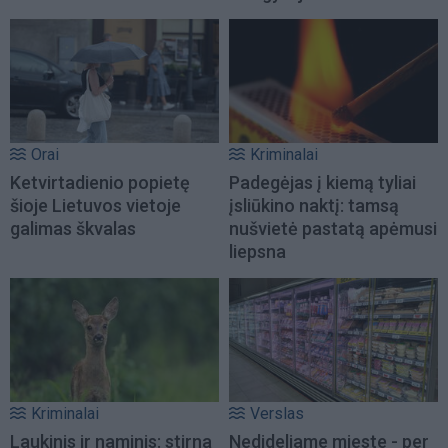
Orai
Kriminalai
Ketvirtadienio popietę
Padegėjas į kiemą tyliai
šioje Lietuvos vietoje
įsliūkino naktį: tamsą
galimas škvalas
nušvietė pastatą apėmusi
liepsna
Kriminalai
Verslas
Laukinis ir naminis: stirna
Nedideliame mieste - per