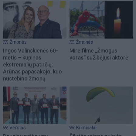
Žmonės
Žmonės
Ingos Valinskienės 60-
Mirė filme „Žmogus
metis – kupinas
voras“ sužibėjusi aktorė
ekstremalių patirčių:
Arūnas papasakojo, kuo
nustebino žmoną
Verslas
Kriminalai