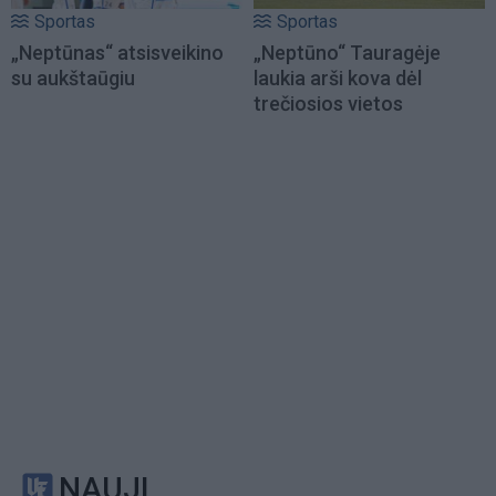
Sportas
Sportas
„Neptūnas“ atsisveikino
„Neptūno“ Tauragėje
su aukštaūgiu
laukia arši kova dėl
trečiosios vietos
NAUJI