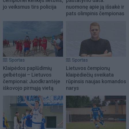
čempionei kenkęs lietuvis,
pastatymo data:
jo veiksmus tirs policija
nuomonę apie ją išsakė ir
pats olimpinis čempionas
Sportas
Sportas
Klaipėdos paplūdimių
Lietuvos čempionų
gelbėtojai – Lietuvos
klaipėdiečių sveikata
čempionai: Juodkrantėje
rūpinsis naujas komandos
iškovojo pirmąją vietą
narys