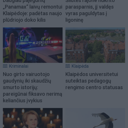
Daugiau pajėgumų
Šilutės rajone nukrito
„Panamax“ laivų remontui
parasparnis, jį valdęs
Klaipėdoje: padėtas naujo
vyras paguldytas į
plūdriojo doko kilis
ligoninę
Kriminalai
Klaipėda
Nuo girto vairuotojo
Klaipėdos universitetui
gaudynių iki skaudžių
suteiktas pedagogų
smurto istorijų:
rengimo centro statusas
pareigūnai fiksavo nerimą
keliančius įvykius