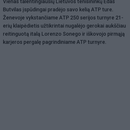
Vienas talentingiausių Lietuvos tenisininkų Edas
Butvilas įspūdingai pradėjo savo kelią ATP ture.
Ženevoje vykstančiame ATP 250 serijos turnyre 21-
erių klaipėdietis užtikrintai nugalėjo gerokai aukščiau
reitinguotą italą Lorenzo Sonego ir iškovojo pirmąją
karjeros pergalę pagrindiniame ATP turnyre.