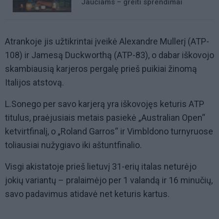
Jaučiams – greiti sprendimai
Atrankoje jis užtikrintai įveikė Alexandre Mullerį (ATP-
108) ir Jamesą Duckworthą (ATP-83), o dabar iškovojo
skambiausią karjeros pergalę prieš puikiai žinomą
Italijos atstovą.
L.Sonego per savo karjerą yra iškovojęs keturis ATP
titulus, praėjusiais metais pasiekė „Australian Open“
ketvirtfinalį, o „Roland Garros“ ir Vimbldono turnyruose
toliausiai nužygiavo iki aštuntfinalio.
Visgi akistatoje prieš lietuvį 31-erių italas neturėjo
jokių variantų – pralaimėjo per 1 valandą ir 16 minučių,
savo padavimus atidavė net keturis kartus.