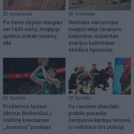
Gyvenimas
Kriminalai
Po žeme slėpėsi daugiau
Neatidus vairuotojas
nei 1600 metų: Anglijoje
magistralėje taranavo
aptikta unikali romėnų
kelininkus: sužalotas
vila
avarijos kaltininkas
atsidūrė ligoninėje
Sportas
Sportas
Problemos tęsiasi:
Po rasizmo skandalo
iškritus Butkevičiui, į
prabilo pasaulio
rinktinę kviečiamas
čempionei kenkęs lietuvis,
„Juventus“ puolėjas
jo veiksmus tirs policija