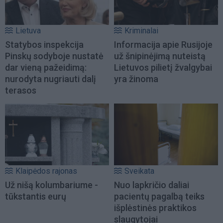
Lietuva
Kriminalai
Statybos inspekcija
Informacija apie Rusijoje
Pinskų sodyboje nustatė
už šnipinėjimą nuteistą
dar vieną pažeidimą:
Lietuvos pilietį žvalgybai
nurodyta nugriauti dalį
yra žinoma
terasos
Klaipėdos rajonas
Sveikata
Už nišą kolumbariume -
Nuo lapkričio daliai
tūkstantis eurų
pacientų pagalbą teiks
išplėstinės praktikos
slaugytojai