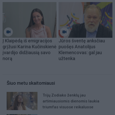
Į Klaipėdą iš emigracijos
Jūros šventę anksčiau
grįžusi Karina Kučinskienė
puošęs Anatolijus
įvardijo didžiausią savo
Klemencovas: gal jau
norą
užtenka
Šiuo metu skaitomiausi
Trijų Zodiako ženklų jau
artimiausiomis dienomis laukia
triumfas visuose reikaluose