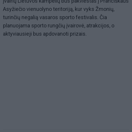
įvairių Lietuvos kampelių bus pakviestas į Pranciškaus
Asyžiečio vienuolyno teritoriją, kur vyks Žmonių,
turinčių negalią vasaros sporto festivalis. Čia
planuojama sporto rungčių įvairovė, atrakcijos, o
aktyviausieji bus apdovanoti prizais.