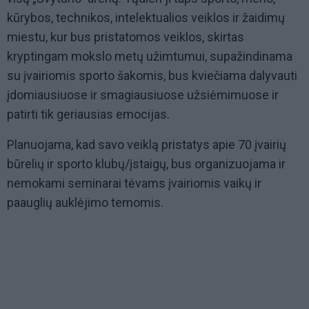
kūrybos, technikos, intelektualios veiklos ir žaidimų
miestu, kur bus pristatomos veiklos, skirtas
kryptingam mokslo metų užimtumui, supažindinama
su įvairiomis sporto šakomis, bus kviečiama dalyvauti
įdomiausiuose ir smagiausiuose užsiėmimuose ir
patirti tik geriausias emocijas.
Planuojama, kad savo veiklą pristatys apie 70 įvairių
būrelių ir sporto klubų/įstaigų, bus organizuojama ir
nemokami seminarai tėvams įvairiomis vaikų ir
paauglių auklėjimo temomis.