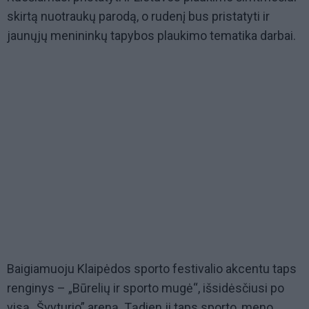
skirtą nuotraukų parodą, o rudenį bus pristatyti ir
jaunųjų menininkų tapybos plaukimo tematika darbai.
Baigiamuoju Klaipėdos sporto festivalio akcentu taps
renginys –
„
Būrelių ir sporto mugė
“
, išsidėsčiusi po
visą
„
Švyturio” areną. Tądien ji taps sporto, meno,