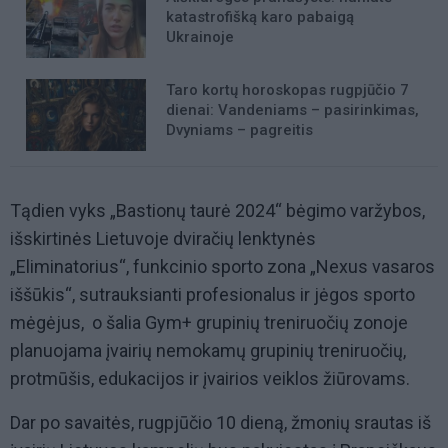
katastrofišką karo pabaigą
Ukrainoje
Taro kortų horoskopas rugpjūčio 7
dienai: Vandeniams – pasirinkimas,
Dvyniams – pagreitis
Tądien vyks
„
Bastionų taurė 2024
“
bėgimo varžybos,
išskirtinės Lietuvoje dviračių lenktynės
„E
liminatorius
“,
funkcinio sporto zona
„Nexus vasaros
iššūkis“
, sutrauksianti profesionalus ir jėgos sporto
mėgėjus,
o šalia Gym+ grupinių treniruočių zonoje
planuojama įvairių nemokamų grupinių treniruočių,
protmūšis, edukacijos ir įvairios veiklos žiūrovams.
Dar po savaitės, rugpjūčio 10 dieną, žmonių srautas iš