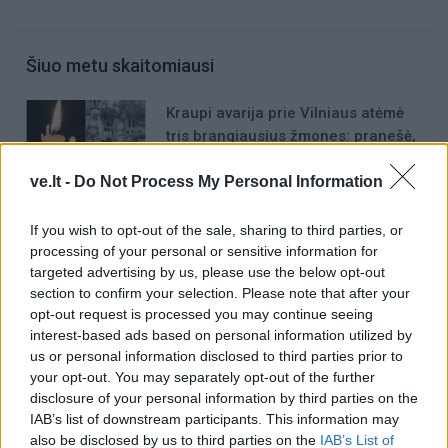
Šiuo metu skaitomiausi
Kraupi avarija prie Vilniaus atėmė
tris brangiausius žmones: pranešė,
kaip bus atsisveikinama su
ve.lt -
Do Not Process My Personal Information
mergaite, jos mama ir močiute
Dienos horoskopas 12 Zodiako
ženklų: gali būti lengviau nutraukti
If you wish to opt-out of the sale, sharing to third parties, or
tai, kas nebeveikia
processing of your personal or sensitive information for
targeted advertising by us, please use the below opt-out
5 Zodiako ženklai, kuriems
section to confirm your selection. Please note that after your
finansiškai sekasi geriausiai iš visų
opt-out request is processed you may continue seeing
interest-based ads based on personal information utilized by
us or personal information disclosed to third parties prior to
your opt-out. You may separately opt-out of the further
disclosure of your personal information by third parties on the
IAB’s list of downstream participants. This information may
also be disclosed by us to third parties on the
IAB’s List of