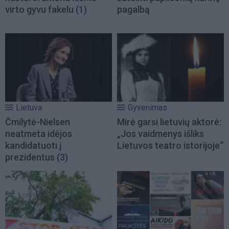
virto gyvu fakelu
(1)
pagalbą
Lietuva
Gyvenimas
Čmilytė-Nielsen
Mirė garsi lietuvių aktorė:
neatmeta idėjos
„Jos vaidmenys išliks
kandidatuoti į
Lietuvos teatro istorijoje“
prezidentus
(3)