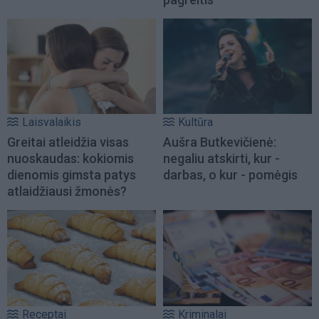
Laisvalaikis
Kultūra
Greitai atleidžia visas
Aušra Butkevičienė:
nuoskaudas: kokiomis
negaliu atskirti, kur -
dienomis gimsta patys
darbas, o kur - pomėgis
atlaidžiausi žmonės?
Receptai
Kriminalai