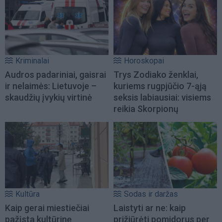
Kriminalai
Horoskopai
Audros padariniai, gaisrai
Trys Zodiako ženklai,
ir nelaimės: Lietuvoje –
kuriems rugpjūčio 7-ąją
skaudžių įvykių virtinė
seksis labiausiai: visiems
reikia Skorpionų
Kultūra
Sodas ir daržas
Kaip gerai miestiečiai
Laistyti ar ne: kaip
pažįsta kultūrinę
prižiūrėti pomidorus per