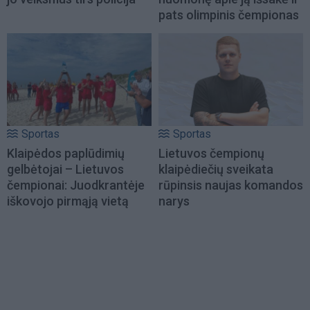
pats olimpinis čempionas
Sportas
Sportas
Klaipėdos paplūdimių
Lietuvos čempionų
gelbėtojai – Lietuvos
klaipėdiečių sveikata
čempionai: Juodkrantėje
rūpinsis naujas komandos
iškovojo pirmąją vietą
narys