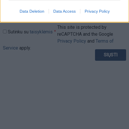
Data Deletion
Data Access
Privacy Policy
This site is protected by
Sutinku su
taisyklėmis
reCAPTCHA and the Google
Privacy Policy
and
Terms of
Service
apply.