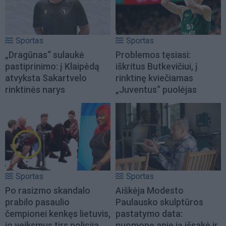
Sportas
Sportas
„Dragūnas“ sulaukė
Problemos tęsiasi:
pastiprinimo: į Klaipėdą
iškritus Butkevičiui, į
atvyksta Sakartvelo
rinktinę kviečiamas
rinktinės narys
„Juventus“ puolėjas
Sportas
Sportas
Po rasizmo skandalo
Aiškėja Modesto
prabilo pasaulio
Paulausko skulptūros
čempionei kenkęs lietuvis,
pastatymo data:
jo veiksmus tirs policija
nuomonę apie ją išsakė ir