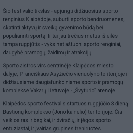
Šio festivalio tikslas - apjungti didžiuosius sporto
renginius Klaipėdoje, suburti sporto bendruomenes,
skatinti aktyvų ir sveiką gyvenimo būdą bei
populiarinti sportą. Ir tai jau trečius metus iš eilės
tampa rugpjūtis - vyks net aštuoni sporto renginiai,
daugybė pramogų, žaidimų ir atrakcijų.
Sporto aistros virs centrinėje Klaipėdos miesto
dalyje,
Pranciškaus Asyžiečio vienuolyno teritorijoje ir
didžiausiame daugiafunkciniame sporto ir pramogų
komplekse Vakarų Lietuvoje -
„
Švyturio
“
arenoje.
Klaipėdos sporto festivalis startuos rugpjūčio 3 dieną
Bastionų komplekso (Jono kalnelio) teritorijoje. Čia
veiklos ras ir bėgikai, ir dviračių, ir jėgos sporto
entuziastai, ir įvairias grupines treniruotes