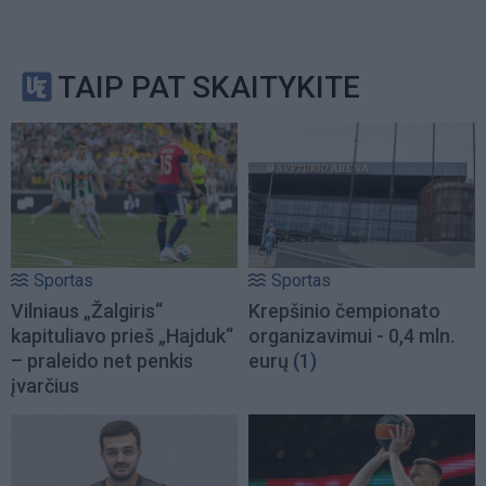
TAIP PAT SKAITYKITE
Sportas
Sportas
Vilniaus „Žalgiris“
Krepšinio čempionato
kapituliavo prieš „Hajduk“
organizavimui - 0,4 mln.
– praleido net penkis
eurų
(1)
įvarčius