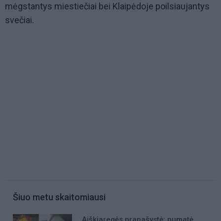
mėgstantys miestiečiai bei Klaipėdoje poilsiaujantys
svečiai.
Šiuo metu skaitomiausi
Aiškiaregės pranašystė: numatė