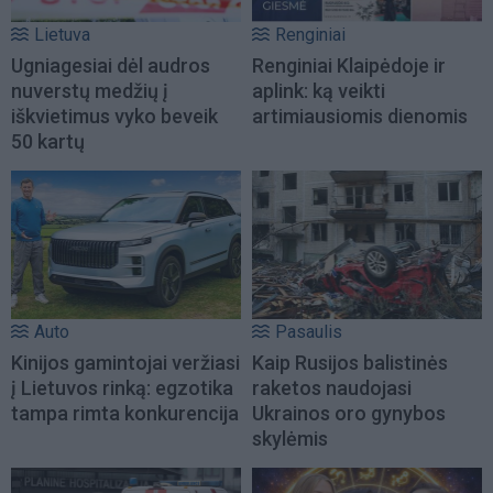
Lietuva
Renginiai
Ugniagesiai dėl audros
Renginiai Klaipėdoje ir
nuverstų medžių į
aplink: ką veikti
iškvietimus vyko beveik
artimiausiomis dienomis
50 kartų
Auto
Pasaulis
Kinijos gamintojai veržiasi
Kaip Rusijos balistinės
į Lietuvos rinką: egzotika
raketos naudojasi
tampa rimta konkurencija
Ukrainos oro gynybos
skylėmis