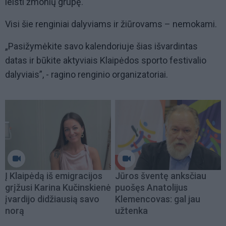
leisti žmonių grupę.
Visi šie renginiai dalyviams ir žiūrovams – nemokami.
„
Pasižymėkite savo kalendoriuje šias išvardintas
datas ir būkite aktyviais Klaipėdos sporto festivalio
dalyviais”, - ragino renginio organizatoriai.
Į Klaipėdą iš emigracijos
Jūros šventę anksčiau
grįžusi Karina Kučinskienė
puošęs Anatolijus
įvardijo didžiausią savo
Klemencovas: gal jau
norą
užtenka