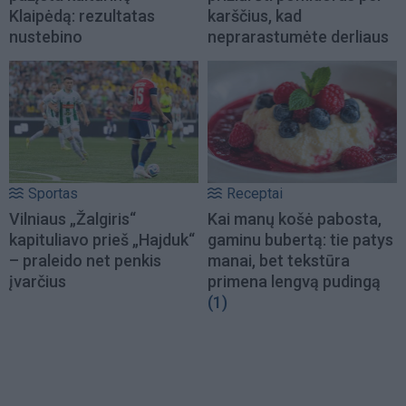
Klaipėdą: rezultatas
karščius, kad
nustebino
neprarastumėte derliaus
Sportas
Receptai
Vilniaus „Žalgiris“
Kai manų košė pabosta,
kapituliavo prieš „Hajduk“
gaminu bubertą: tie patys
– praleido net penkis
manai, bet tekstūra
įvarčius
primena lengvą pudingą
(1)