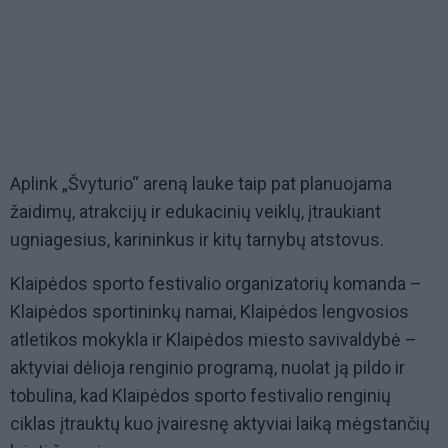
Aplink
„
Švyturio
“
areną lauke taip pat planuojama
žaidimų, atrakcijų ir edukacinių veiklų, įtraukiant
ugniagesius, karininkus ir kitų tarnybų atstovus.
Klaipėdos sporto festivalio organizatorių komanda –
Klaipėdos sportininkų namai, Klaipėdos lengvosios
atletikos mokykla ir Klaipėdos miesto savivaldybė –
aktyviai dėlioja renginio programą, nuolat ją pildo ir
tobulina, kad Klaipėdos sporto festivalio renginių
ciklas įtrauktų kuo įvairesnę aktyviai laiką mėgstančių