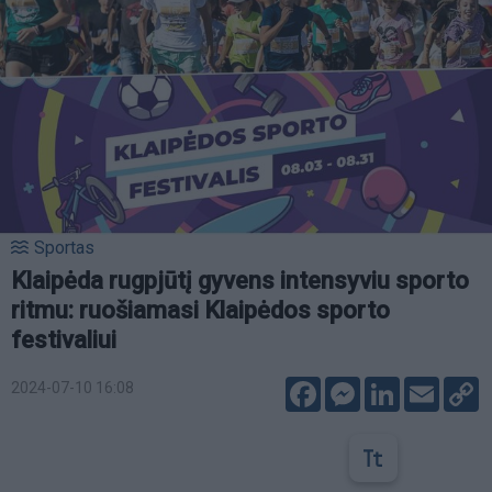
Sportas
Klaipėda rugpjūtį gyvens intensyviu sporto
ritmu: ruošiamasi Klaipėdos sporto
festivaliui
Facebook
Messenger
LinkedIn
Email
C
2024-07-10 16:08
L