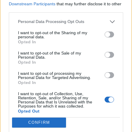
Downstream Participants
that may further disclose it to other
Raktažodžiai
sporto festivalis
klaipėda
third parties.
Personal Data Processing Opt Outs
I want to opt-out of the Sharing of my
Komentarai
personal data.
Opted In
I want to opt-out of the Sale of my
Rašyti komentarą
Personal Data.
Opted In
Jūsų vardas
I want to opt-out of processing my
Personal Data for Targeted Advertising.
Opted In
I want to opt-out of Collection, Use,
Komentaras
Retention, Sale, and/or Sharing of my
Personal Data that Is Unrelated with the
Purposes for which it was collected.
Opted Out
CONFIRM