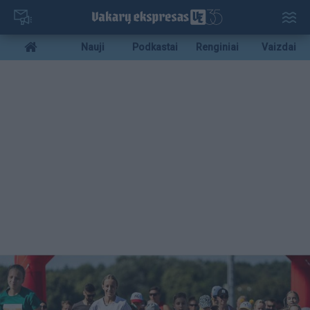
Pereiti
į
pagrindinį
Mobile
Nauji
Podkastai
Renginiai
Vaizdai
turinį
menu
bottom