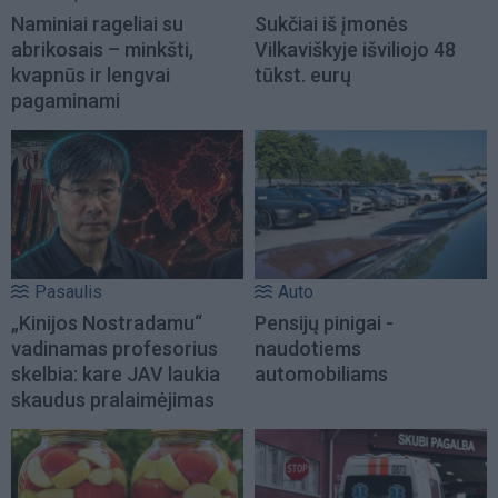
Naminiai rageliai su
Sukčiai iš įmonės
abrikosais – minkšti,
Vilkaviškyje išviliojo 48
kvapnūs ir lengvai
tūkst. eurų
pagaminami
Pasaulis
Auto
„Kinijos Nostradamu“
Pensijų pinigai -
vadinamas profesorius
naudotiems
skelbia: kare JAV laukia
automobiliams
skaudus pralaimėjimas