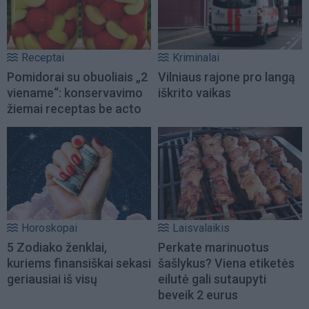
Receptai
Kriminalai
Pomidorai su obuoliais „2
Vilniaus rajone pro langą
viename“: konservavimo
iškrito vaikas
žiemai receptas be acto
Horoskopai
Laisvalaikis
5 Zodiako ženklai,
Perkate marinuotus
kuriems finansiškai sekasi
šašlykus? Viena etiketės
geriausiai iš visų
eilutė gali sutaupyti
beveik 2 eurus