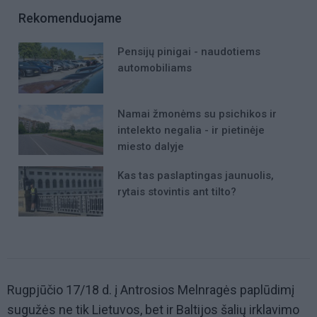
Rekomenduojame
Pensijų pinigai - naudotiems
automobiliams
Namai žmonėms su psichikos ir
intelekto negalia - ir pietinėje
miesto dalyje
Kas tas paslaptingas jaunuolis,
rytais stovintis ant tilto?
Rugpjūčio 17/18 d. į Antrosios Melnragės paplūdimį
sugužės ne tik Lietuvos, bet ir Baltijos šalių irklavimo