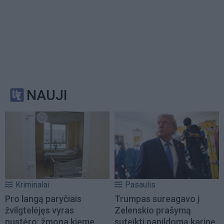
NAUJI
Kriminalai
Pasaulis
Pro langą paryčiais
Trumpas sureagavo į
žvilgtelėjęs vyras
Zelenskio prašymą
nustėro: žmona kieme
suteikti papildomą karinę