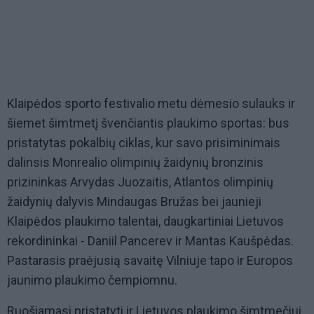
Klaipėdos sporto festivalio metu dėmesio sulauks ir
šiemet šimtmetį švenčiantis plaukimo sportas: bus
pristatytas pokalbių ciklas, kur savo prisiminimais
dalinsis Monrealio olimpinių žaidynių bronzinis
prizininkas Arvydas Juozaitis, Atlantos olimpinių
žaidynių dalyvis Mindaugas Bružas bei jaunieji
Klaipėdos plaukimo talentai, daugkartiniai Lietuvos
rekordininkai - Daniil Pancerev ir Mantas Kaušpėdas.
Pastarasis praėjusią savaitę Vilniuje tapo ir Europos
jaunimo plaukimo čempiomnu.
Ruošiamasi pristatyti ir Lietuvos plaukimo šimtmečiui