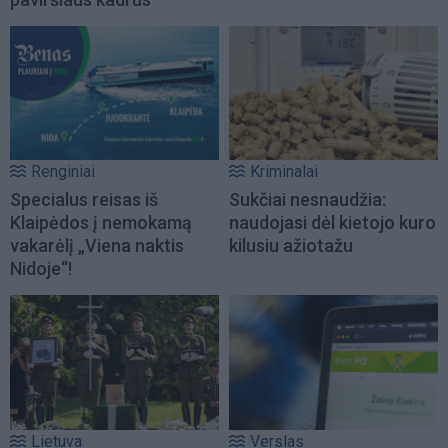
Renginiai
Kriminalai
Specialus reisas iš
Sukčiai nesnaudžia:
Klaipėdos į nemokamą
naudojasi dėl kietojo kuro
vakarėlį „Viena naktis
kilusiu ažiotažu
Nidoje“!
Lietuva
Verslas