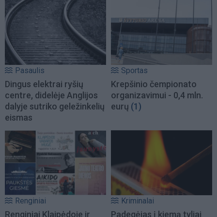
Pasaulis
Sportas
Dingus elektrai ryšių
Krepšinio čempionato
centre, didelėje Anglijos
organizavimui - 0,4 mln.
dalyje sutriko geležinkelių
eurų
(1)
eismas
Renginiai
Kriminalai
Renginiai Klaipėdoje ir
Padegėjas į kiemą tyliai