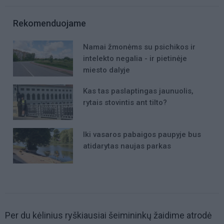
Rekomenduojame
Namai žmonėms su psichikos ir
intelekto negalia - ir pietinėje
miesto dalyje
Kas tas paslaptingas jaunuolis,
rytais stovintis ant tilto?
Iki vasaros pabaigos paupyje bus
atidarytas naujas parkas
Per du kėlinius ryškiausiai šeimininkų žaidime atrodė