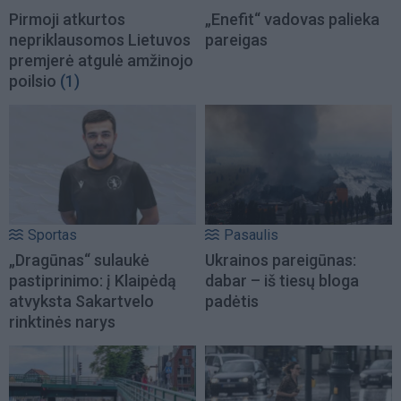
Pirmoji atkurtos
„Enefit“ vadovas palieka
nepriklausomos Lietuvos
pareigas
premjerė atgulė amžinojo
poilsio
(1)
Sportas
Pasaulis
„Dragūnas“ sulaukė
Ukrainos pareigūnas:
pastiprinimo: į Klaipėdą
dabar – iš tiesų bloga
atvyksta Sakartvelo
padėtis
rinktinės narys