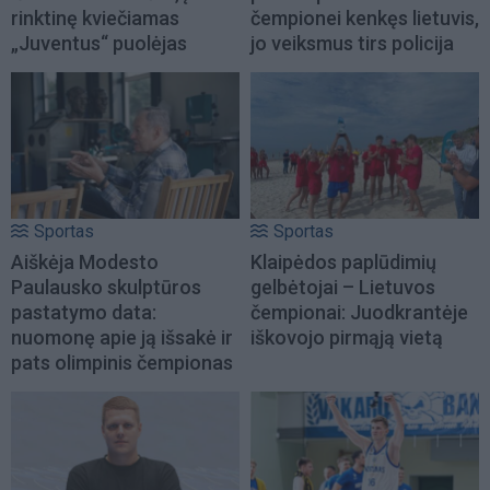
rinktinę kviečiamas
čempionei kenkęs lietuvis,
„Juventus“ puolėjas
jo veiksmus tirs policija
Sportas
Sportas
Aiškėja Modesto
Klaipėdos paplūdimių
Paulausko skulptūros
gelbėtojai – Lietuvos
pastatymo data:
čempionai: Juodkrantėje
nuomonę apie ją išsakė ir
iškovojo pirmąją vietą
pats olimpinis čempionas