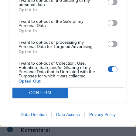
I want to opt-out of the Sharing of my
personal data.
Opted In
Trijų Zodiako ženklų jau
artimiausiomis dienomis laukia
I want to opt-out of the Sale of my
triumfas visuose reikaluose
Personal Data.
Opted In
Šie Zodiako ženklai pagaliau
I want to opt-out of processing my
pasieks proveržį, kurio taip ilgai
Personal Data for Targeted Advertising.
laukė
Opted In
I want to opt-out of Collection, Use,
Retention, Sale, and/or Sharing of my
Personal Data that Is Unrelated with the
Purposes for which it was collected.
Opted Out
CONFIRM
Raktažodžiai
klaipėdos neptūnas
utenos juventus
LKL
Data Deletion
Data Access
Privacy Policy
Komentarai