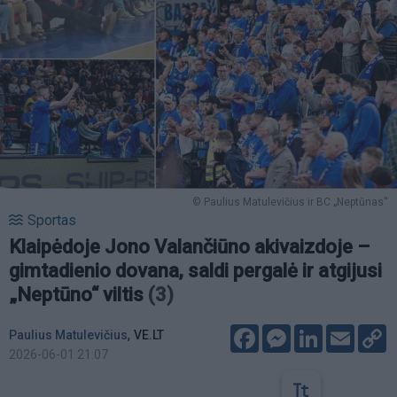
© Paulius Matulevičius ir BC „Neptūnas“
Sportas
Klaipėdoje Jono Valančiūno akivaizdoje –
gimtadienio dovana, saldi pergalė ir atgijusi
„Neptūno“ viltis
(3)
Facebook
Messenger
LinkedIn
Email
C
,
Paulius Matulevičius
VE.LT
L
2026-06-01 21:07