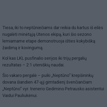
Tiesa, iki to neptūniečiams dar reikia du kartus iš eilės
nugalėti minėtąją Utenos ekipą, kuri šio sezono
lemiamame etape demonstruoja išties kokybišką
žaidimą ir kovingumą.
Kol kas LKL pusfinalio serijos iki trijų pergalių
rezultatas – 2:1 uteniškių naudai.
Šio vakaro pergalė – puiki „Neptūno“ krepšininkų
dovana šiandien 47-ąjį gimtadienį švenčiančiam
„Neptūno“ vyr. trenerio Gedimino Petrausko asistentui
Vaidui Pauliukėnui.