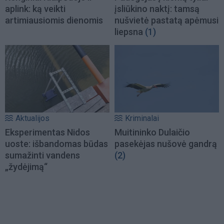
aplink: ką veikti
įsliūkino naktį: tamsą
artimiausiomis dienomis
nušvietė pastatą apėmusi
liepsna
(1)
Aktualijos
Kriminalai
Eksperimentas Nidos
Muitininko Dulaičio
uoste: išbandomas būdas
pasekėjas nušovė gandrą
sumažinti vandens
(2)
„žydėjimą“