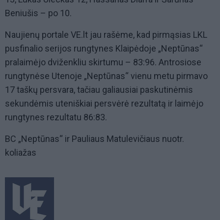
Beniušis – po 10.
Naujienų portale VE.lt jau rašėme, kad pirmąsias LKL
pusfinalio serijos rungtynes Klaipėdoje „Neptūnas“
pralaimėjo dviženkliu skirtumu – 83:96. Antrosiose
rungtynėse Utenoje „Neptūnas“ vienu metu pirmavo
17 taškų persvara, tačiau galiausiai paskutinėmis
sekundėmis uteniškiai persvėrė rezultatą ir laimėjo
rungtynes rezultatu 86:83.
BC „Neptūnas“ ir Pauliaus Matulevičiaus nuotr.
koliažas