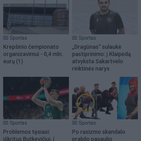
Sportas
Sportas
Krepšinio čempionato
„Dragūnas“ sulaukė
organizavimui - 0,4 mln.
pastiprinimo: į Klaipėdą
eurų
(1)
atvyksta Sakartvelo
rinktinės narys
Sportas
Sportas
Problemos tęsiasi:
Po rasizmo skandalo
iškritus Butkevičiui, į
prabilo pasaulio