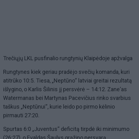
Trečiųjų LKL pusfinalio rungtynių Klaipėdoje apžvalga
Rungtynes kiek geriau pradėjo svečių komanda, kuri
atitrūko 10:5. Tiesa, „Neptūno“ latviai greitai rezultatą
išlygino, o Karlis Šilinis jį persvėrė – 14:12. Zane‘as
Watermanas bei Martynas Pacevičius rinko svarbius
taškus „Neptūnui“, kurie leido po pirmo kėlinio
pirmauti 27:20.
Spurtas 6:0 „Juventus“ deficitą tirpdė iki minimumo
(26:27), o Evaldas Šaulys grąžino persvarą