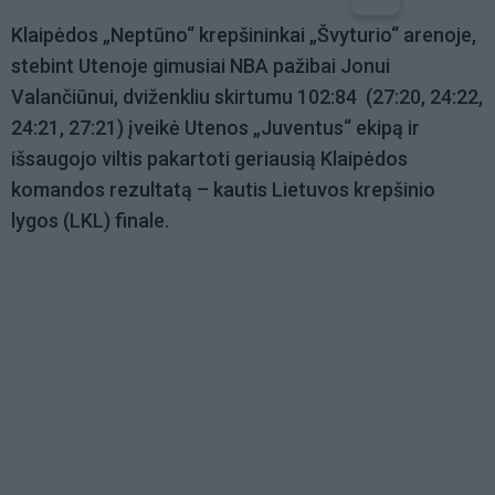
Klaipėdos „Neptūno“ krepšininkai „Švyturio“ arenoje,
stebint Utenoje gimusiai NBA pažibai Jonui
Valančiūnui, dviženkliu skirtumu 102:84 (27:20, 24:22,
24:21, 27:21) įveikė Utenos „Juventus“ ekipą ir
išsaugojo viltis pakartoti geriausią Klaipėdos
komandos rezultatą – kautis Lietuvos krepšinio
lygos (LKL) finale.