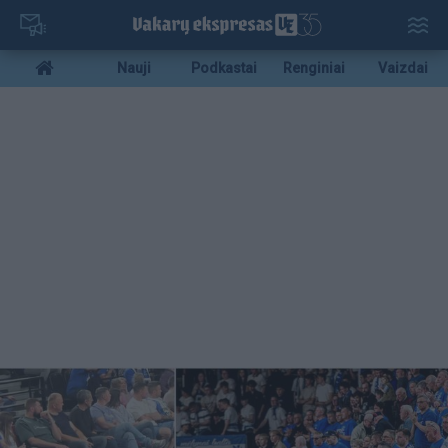
Pereiti
į
pagrindinį
Mobile
Nauji
Podkastai
Renginiai
Vaizdai
turinį
menu
bottom