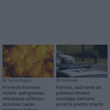
Technologijos
Kriminalai
Proveržis kosmoso
Pamiršo, kad namai jau
moksle: galingiausias
priklauso kitiems:
teleskopas užfiksavo
nostalgija daiktams
istorinius Saulės
privertė griebtis smurto
paviršiaus kadrus