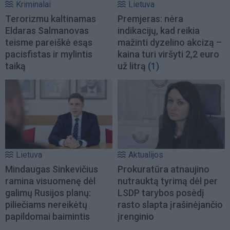
Kriminalai
Lietuva
Terorizmu kaltinamas
Premjeras: nėra
Eldaras Salmanovas
indikacijų, kad reikia
teisme pareiškė esąs
mažinti dyzelino akcizą –
pacisfistas ir mylintis
kaina turi viršyti 2,2 euro
taiką
už litrą
(1)
Lietuva
Aktualijos
Mindaugas Sinkevičius
Prokuratūra atnaujino
ramina visuomenę dėl
nutrauktą tyrimą dėl per
galimų Rusijos planų:
LSDP tarybos posėdį
piliečiams nereikėtų
rasto slapta įrašinėjančio
papildomai baimintis
įrenginio