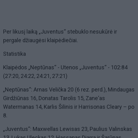
Per likusį laiką „Juventus“ stebuklo nesukūrė ir
pergale džiaugėsi klaipėdiečiai.
Statistika
Klaipėdos „Neptūnas“ - Utenos „Juventus“ - 102:84
(27:20, 24:22, 24:21, 27:21)
„Neptūnas“: Arnas Velička 20 (6 rez. perd.), Mindaugas
Girdžiūnas 16, Donatas Tarolis 15, Zane‘as
Watermanas 14, Karlis Šilinis ir Harrisonas Cleary – po
8.
„Juventus“: Maxwellas Lewisas 23, Paulius Valinskas
13, Lukas Uleckas 12, Hassanas Diarra ir Šarūnas