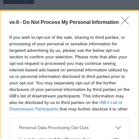
ve.lt -
Do Not Process My Personal Information
If you wish to opt-out of the sale, sharing to third parties, or
processing of your personal or sensitive information for
targeted advertising by us, please use the below opt-out
Į Klaipėdą iš emigracijos
Jūros šventę anksčiau
section to confirm your selection. Please note that after your
opt-out request is processed you may continue seeing
grįžusi Karina Kučinskienė
puošęs Anatolijus
interest-based ads based on personal information utilized by
įvardijo didžiausią savo
Klemencovas: gal jau
us or personal information disclosed to third parties prior to
norą
užtenka
your opt-out. You may separately opt-out of the further
disclosure of your personal information by third parties on the
IAB’s list of downstream participants. This information may
also be disclosed by us to third parties on the
IAB’s List of
Šiuo metu skaitomiausi
Downstream Participants
that may further disclose it to other
third parties.
Taro kortų horoskopas rugpjūčio 6
Personal Data Processing Opt Outs
dienai: Svarstyklėms – sėkmė,
Jaučiams – greiti sprendimai