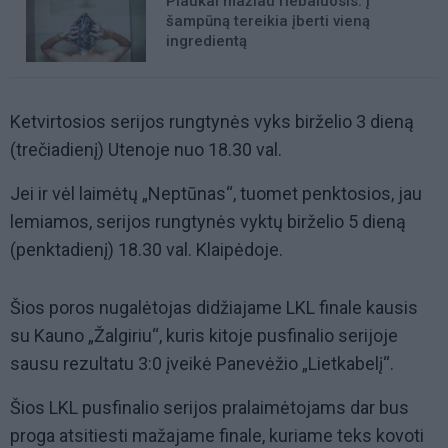
Plaukai mažiau riebaluosis: į
šampūną tereikia įberti vieną
ingredientą
Ketvirtosios serijos rungtynės vyks birželio 3 dieną
(trečiadienį) Utenoje nuo 18.30 val.
Jei ir vėl laimėtų „Neptūnas“, tuomet penktosios, jau
lemiamos, serijos rungtynės vyktų birželio 5 dieną
(penktadienį) 18.30 val. Klaipėdoje.
Šios poros nugalėtojas didžiajame LKL finale kausis
su Kauno „Žalgiriu“, kuris kitoje pusfinalio serijoje
sausu rezultatu 3:0 įveikė Panevėžio „Lietkabelį“.
Šios LKL pusfinalio serijos pralaimėtojams dar bus
proga atsitiesti mažajame finale, kuriame teks kovoti