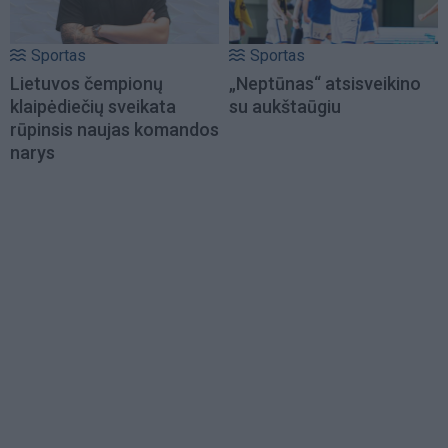
Sportas
Sportas
Lietuvos čempionų
„Neptūnas“ atsisveikino
klaipėdiečių sveikata
su aukštaūgiu
rūpinsis naujas komandos
narys