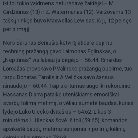
iki tol tokio vaidmens neturėdavę žaidėjai – M.
Girdžiūnas (13) ir Z. Watermanas (12). Varžovams 13
taškų rinkęs buvo Maxwellas Lewisas, iš jų 12 pelnęs
per pirmąjį.
Nors Šarūnas Beniušis ketvirtį atidarė dėjimu,
techninę pražangą gavo Laimonas Eglinskas, o
„Neptūnas“ vis labiau įsibėgėjo – 56:44. Rihardas
Lomažas provokavo P.Valinsko pražangą puolime, tuo
tarpu Donatas Tarolis ir A.Velička savo šansus
išnaudojo – 60:44. Taip skirtumas augo iki rekordinio.
Hassanas Diarra pataikė uteniškiams emociškai
svarbų tolimą metimą, o vėliau sumetė baudas, kurias
lydėjo Luko Ulecko dvitaškis – 54:62. Likus 3
minutėms L. Uleckas šovė iš toli (59:65), komandos
apsikeitė baudų metimų serijomis ir po trijų kėlinių
šeimininkai pirmavo 73:63.