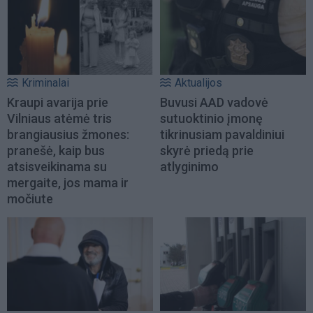
Kriminalai
Aktualijos
Kraupi avarija prie
Buvusi AAD vadovė
Vilniaus atėmė tris
sutuoktinio įmonę
brangiausius žmones:
tikrinusiam pavaldiniui
pranešė, kaip bus
skyrė priedą prie
atsisveikinama su
atlyginimo
mergaite, jos mama ir
močiute