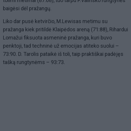
tolimi metimai (87:68), tuo tarpu P.Valinsko rungtynės
baigėsi dėl pražangų.
Liko dar pusė ketvirčio, M.Lewisas metimu su
pražanga kiek pritildė Klaipėdos areną (71:88), Rihardui
Lomažui fiksuota asmeninė pražanga, kuri buvo
penktoji, tad techninė už emocijas atiteko suolui –
73:90. D. Tarolis pataikė iš toli, taip praktiškai padėjęs
tašką rungtynėms – 93:73.