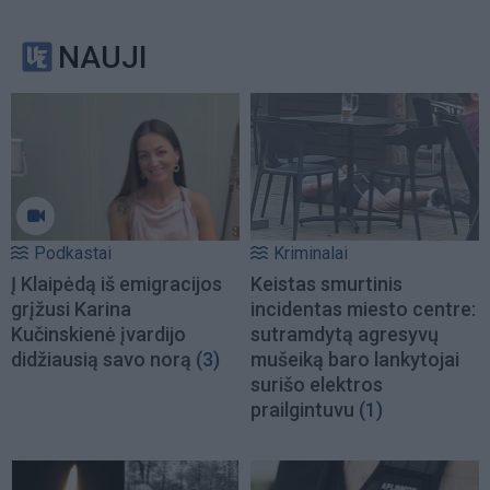
NAUJI
Podkastai
Kriminalai
Į Klaipėdą iš emigracijos
Keistas smurtinis
grįžusi Karina
incidentas miesto centre:
Kučinskienė įvardijo
sutramdytą agresyvų
didžiausią savo norą
(3)
mušeiką baro lankytojai
surišo elektros
prailgintuvu
(1)