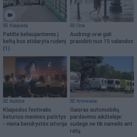
Klaipėda
Orai
Patiltė keliaujantiems į
Audringi orai gali
keltą bus atidaryta rudenį
prasidėti nuo 15 valandos
(1)
Kultūra
Kriminalai
Klaipėdos festivalis:
Gaisras automobilių
keturios meninės patirtys
pardavimo aikštelėje:
- viena bendrystės istorija
sudegė ne tik namelis ant
ratų