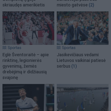
skriaudęs amerikietis
miesto gatvėse
(2)
Sportas
Sportas
Eglė Šventoraitė – apie
Jasikevičiaus vedami
rinktinę, legionierės
Lietuvos vaikinai patiesė
gyvenimą, žemės
serbus
(1)
drebėjimą ir didžiausią
svajonę