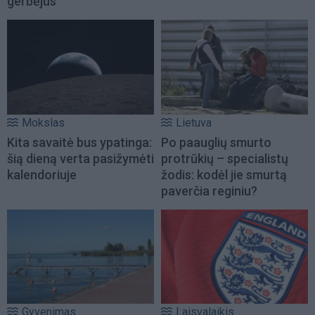
gerbėjus
Mokslas
Lietuva
Kita savaitė bus ypatinga:
Po paauglių smurto
šią dieną verta pasižymėti
protrūkių – specialistų
kalendoriuje
žodis: kodėl jie smurtą
paverčia reginiu?
Gyvenimas
Laisvalaikis