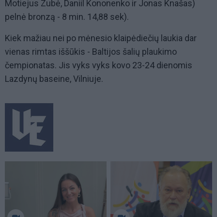
Motiejus Zubė, Daniil Kononenko ir Jonas Knašas)
pelnė bronzą - 8 min. 14,88 sek).
Kiek mažiau nei po mėnesio klaipėdiečių laukia dar
vienas rimtas iššūkis - Baltijos šalių plaukimo
čempionatas. Jis vyks vyks kovo 23-24 dienomis
Lazdynų baseine, Vilniuje.