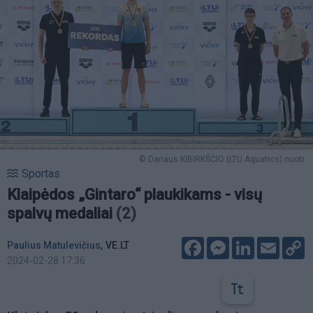
© Dariaus KIBIRKŠČIO (LTU Aquatics) nuotr.
Sportas
Klaipėdos „Gintaro“ plaukikams - visų
spalvų medaliai
(2)
Facebook
Messenger
LinkedIn
Email
C
,
Paulius Matulevičius
VE.LT
L
2024-02-28 17:36