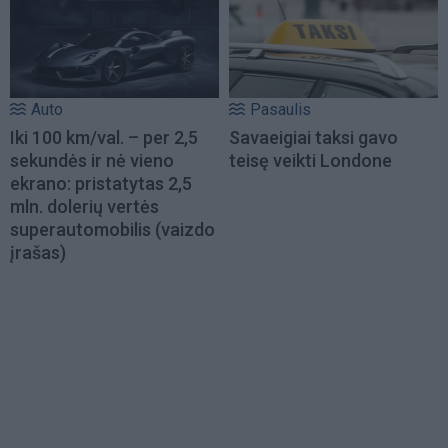
Auto
Pasaulis
Iki 100 km/val. – per 2,5
Savaeigiai taksi gavo
sekundės ir nė vieno
teisę veikti Londone
ekrano: pristatytas 2,5
mln. dolerių vertės
superautomobilis (vaizdo
įrašas)