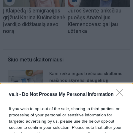
Į Klaipėdą iš emigracijos
Jūros šventę anksčiau
grįžusi Karina Kučinskienė
puošęs Anatolijus
įvardijo didžiausią savo
Klemencovas: gal jau
norą
užtenka
Šiuo metu skaitomiausi
Kam reikalingas trečiasis skalbimo
mašinos skyrelis: daugelis jį
sumaišo
ve.lt -
Do Not Process My Personal Information
Laive planuoja apgyvendinti 80
tūkstančių žmonių: kaip atrodys
If you wish to opt-out of the sale, sharing to third parties, or
plaukiojantis miestas
processing of your personal or sensitive information for
targeted advertising by us, please use the below opt-out
Išėjo uogauti – bet rado šį tą
section to confirm your selection. Please note that after your
daugiau