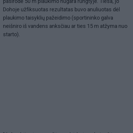
pasirodė 50 m plaukimo nugara rungtyje. Tiesa, jo
Dohoje užfiksuotas rezultatas buvo anuliuotas dėl
plaukimo taisyklių pažeidimo (sportininko galva
neišniro iš vandens anksčiau ar ties 15 m atžyma nuo
starto).