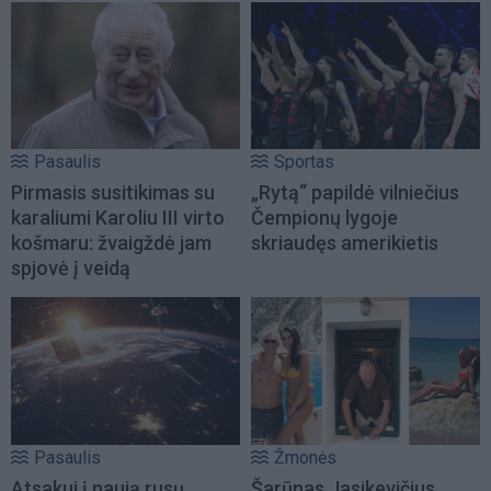
Pasaulis
Sportas
Pirmasis susitikimas su
„Rytą“ papildė vilniečius
karaliumi Karoliu III virto
Čempionų lygoje
košmaru: žvaigždė jam
skriaudęs amerikietis
spjovė į veidą
Pasaulis
Žmonės
Atsakui į naują rusų
Šarūnas Jasikevičius