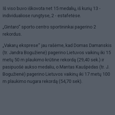
Iš viso buvo iškovota net 15 medalių, iš kurių 13 -
individualiose rungtyse, 2 - estafetėse.
„Gintaro“ sporto centro sportininkai pagerino 2
rekordus.
„Vakarų eksprese“ jau rašėme, kad Domas Damanskis
(tr. Jandra Bogužienė) pagerino Lietuvos vaikinų iki 15
metų 50 m plaukimo krūtine rekordą (29,40 sek.) ir
pasipuošė aukso medaliu, o Mantas Kaušpėdas (tr. J.
Bogužienė) pagerino Lietuvos vaikinų iki 17 metų 100
m plaukimo nugara rekordą (54,70 sek).