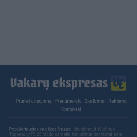
Load
More
Footer
Pranešk naujieną
Prenumerata
Skelbimai
Reklama
menu
Kontaktai
Populiariausios paieškos frazės:
ekoplanet.lt
KlipShop
Topbeauty
FS 25 Mods
camelia
Ket bilietai
ket testai
esta