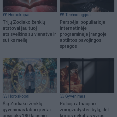
Horoskopai
Technologijos
Trijų Zodiako ženklų
Perspėja: populiarioje
atstovai jau tuoj
internetinėje
atsisveikins su vienatve ir
programinėje įrangoje
sutiks meilę
aptiktos pavojingos
spragos
Horoskopai
Gyvenimas
Šių Zodiako ženklų
Policija atnaujino
gyvenimas labai greitai
žmogžudystės bylą, dėl
apsisuks 180 laipsnių
kurios nekaltas vyras