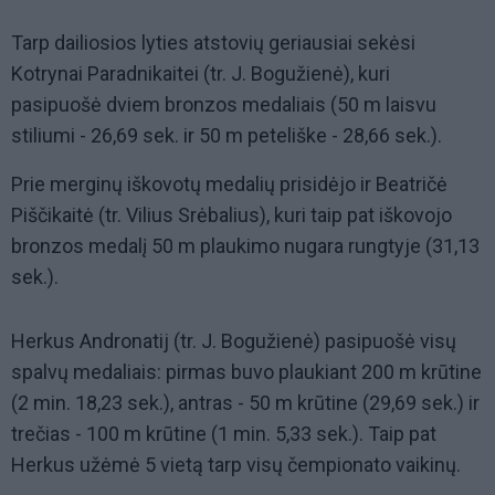
Tarp dailiosios lyties atstovių geriausiai sekėsi
Kotrynai Paradnikaitei (tr. J. Bogužienė), kuri
pasipuošė dviem bronzos medaliais (50 m laisvu
stiliumi - 26,69 sek. ir 50 m peteliške - 28,66 sek.).
Prie merginų iškovotų medalių prisidėjo ir Beatričė
Piščikaitė (tr. Vilius Srėbalius), kuri taip pat iškovojo
bronzos medalį 50 m plaukimo nugara rungtyje (31,13
sek.).
Herkus Andronatij (tr. J. Bogužienė) pasipuošė visų
spalvų medaliais: pirmas buvo plaukiant 200 m krūtine
(2 min. 18,23 sek.), antras - 50 m krūtine (29,69 sek.) ir
trečias - 100 m krūtine (1 min. 5,33 sek.). Taip pat
Herkus užėmė 5 vietą tarp visų čempionato vaikinų.