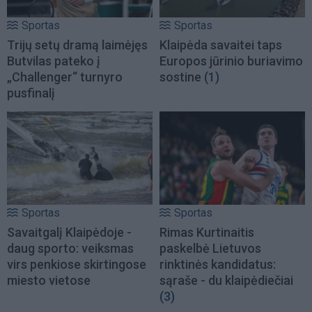
Sportas
Sportas
Trijų setų dramą laimėjęs
Klaipėda savaitei taps
Butvilas pateko į
Europos jūrinio buriavimo
„Challenger“ turnyro
sostine
(1)
pusfinalį
Sportas
Sportas
Savaitgalį Klaipėdoje -
Rimas Kurtinaitis
daug sporto: veiksmas
paskelbė Lietuvos
virs penkiose skirtingose
rinktinės kandidatus:
miesto vietose
sąraše - du klaipėdiečiai
(3)