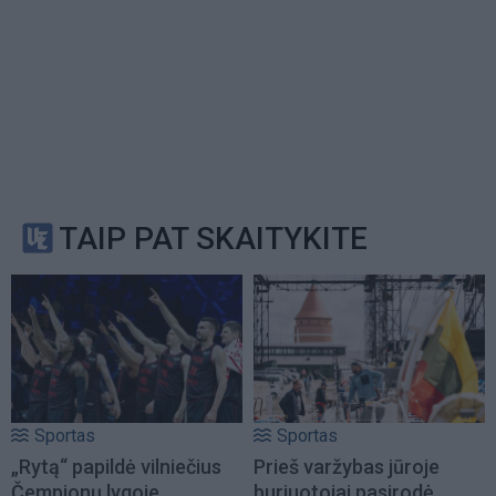
TAIP PAT SKAITYKITE
Sportas
Sportas
„Rytą“ papildė vilniečius
Prieš varžybas jūroje
Čempionų lygoje
buriuotojai pasirodė