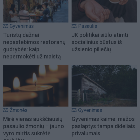
Gyvenimas
Pasaulis
Turistų dažnai
JK politikai siūlo atimti
nepastebimos restoranų
socialinius būstus iš
gudrybės: kaip
užsienio piliečių
nepermokėti už maistą
Žmonės
Gyvenimas
Mirė vienas aukščiausių
Gyvenimas kaime: mažos
pasaulio žmonių – jauno
paslaptys tampa dideliais
vyro mirtis sukrėtė
privalumais