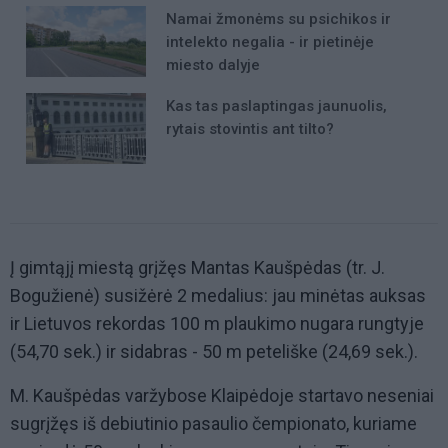
Namai žmonėms su psichikos ir
intelekto negalia - ir pietinėje
miesto dalyje
Kas tas paslaptingas jaunuolis,
rytais stovintis ant tilto?
Į gimtąjį miestą grįžęs Mantas Kaušpėdas (tr. J.
Bogužienė) susižėrė 2 medalius: jau minėtas auksas
ir Lietuvos rekordas 100 m plaukimo nugara rungtyje
(54,70 sek.) ir sidabras - 50 m peteliške (24,69 sek.).
M. Kaušpėdas varžybose Klaipėdoje startavo neseniai
sugrįžęs iš debiutinio pasaulio čempionato, kuriame