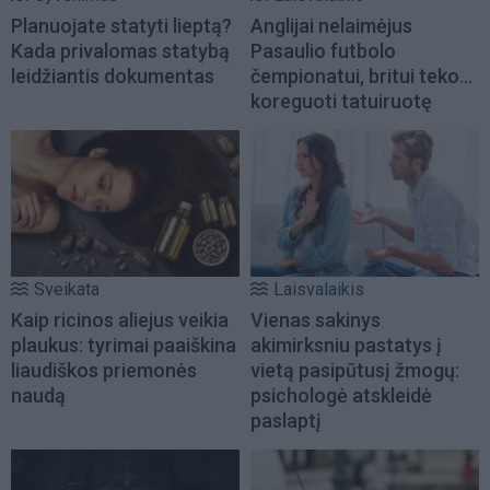
Planuojate statyti lieptą?
Anglijai nelaimėjus
Kada privalomas statybą
Pasaulio futbolo
leidžiantis dokumentas
čempionatui, britui teko...
koreguoti tatuiruotę
Sveikata
Laisvalaikis
Kaip ricinos aliejus veikia
Vienas sakinys
plaukus: tyrimai paaiškina
akimirksniu pastatys į
liaudiškos priemonės
vietą pasipūtusį žmogų:
naudą
psichologė atskleidė
paslaptį