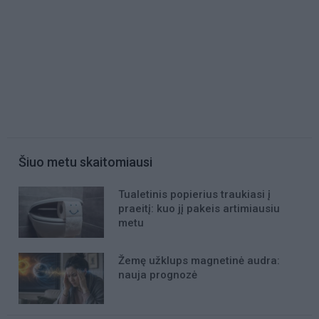
Šiuo metu skaitomiausi
Tualetinis popierius traukiasi į
praeitį: kuo jį pakeis artimiausiu
metu
Žemę užklups magnetinė audra:
nauja prognozė