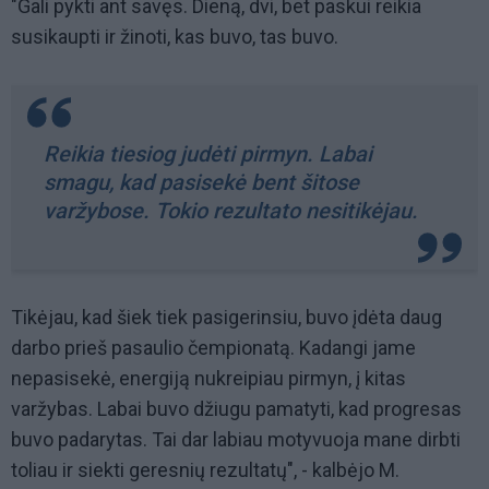
"Gali pykti ant savęs. Dieną, dvi, bet paskui reikia
susikaupti ir žinoti, kas buvo, tas buvo.
Reikia tiesiog judėti pirmyn. Labai
smagu, kad pasisekė bent šitose
varžybose. Tokio rezultato nesitikėjau.
Tikėjau, kad šiek tiek pasigerinsiu, buvo įdėta daug
darbo prieš pasaulio čempionatą. Kadangi jame
nepasisekė, energiją nukreipiau pirmyn, į kitas
varžybas. Labai buvo džiugu pamatyti, kad progresas
buvo padarytas. Tai dar labiau motyvuoja mane dirbti
toliau ir siekti geresnių rezultatų", - kalbėjo M.