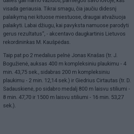
dalies gali namo važiuoti, pamiegoti savo lovoje, kas
visada geriausia. Tikrai smagu, čia jaučiu didesnį
palaikymą nei kituose miestuose, draugai atvažiuoja
palaikyti. Labai džiugu, kai pavyksta namuose parodyti
gerus rezultatus“, - akcentavo daugkartinis Lietuvos
rekordininkas M. Kaušpėdas.
Taip pat po 2 medalius pelnė Jonas Knašas (tr. J.
Bogužienė, auksas 400 m kompleksiniu plaukimu - 4
min. 43,75 sek., sidabras 200 m kompleksiniu
plaukimu - 2 min. 12,14 sek.) ir Giedrius Cirtautas (tr. D.
Sadauskienė, po sidabro medalį 800 m laisvu stiliumi -
8 min. 47,70 ir 1500 m laisvu stiliumi - 16 min. 53,27
sek.).