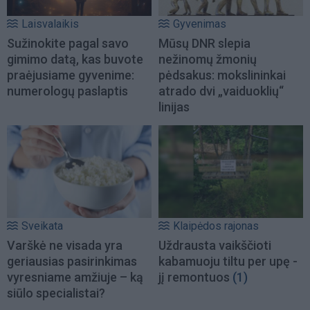
Laisvalaikis
Gyvenimas
Sužinokite pagal savo
Mūsų DNR slepia
gimimo datą, kas buvote
nežinomų žmonių
praėjusiame gyvenime:
pėdsakus: mokslininkai
numerologų paslaptis
atrado dvi „vaiduoklių“
linijas
Sveikata
Klaipėdos rajonas
Varškė ne visada yra
Uždrausta vaikščioti
geriausias pasirinkimas
kabamuoju tiltu per upę -
vyresniame amžiuje – ką
jį remontuos
(1)
siūlo specialistai?