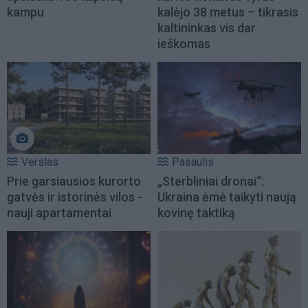
kampu
kalėjo 38 metus – tikrasis
kaltininkas vis dar
ieškomas
Verslas
Pasaulis
Prie garsiausios kurorto
„Sterbliniai dronai“:
gatvės ir istorinės vilos -
Ukraina ėmė taikyti naują
nauji apartamentai
kovinę taktiką