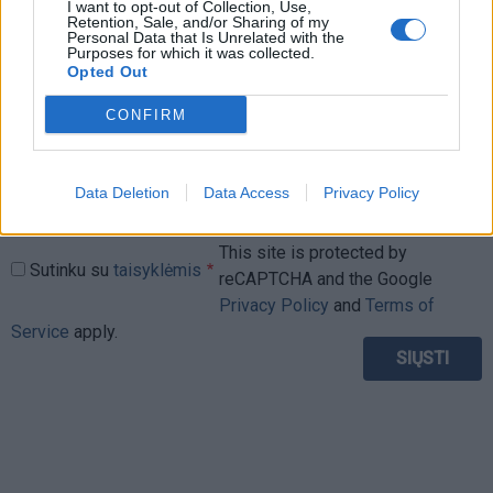
I want to opt-out of Collection, Use,
Komentaras
Retention, Sale, and/or Sharing of my
Personal Data that Is Unrelated with the
Purposes for which it was collected.
Opted Out
CONFIRM
Data Deletion
Data Access
Privacy Policy
This site is protected by
Sutinku su
taisyklėmis
reCAPTCHA and the Google
Privacy Policy
and
Terms of
Service
apply.