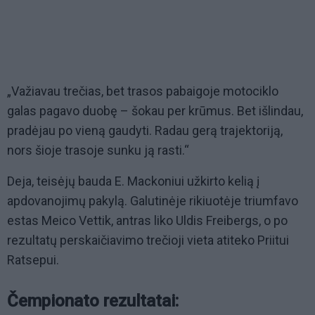
„Važiavau trečias, bet trasos pabaigoje motociklo
galas pagavo duobę – šokau per krūmus. Bet išlindau,
pradėjau po vieną gaudyti. Radau gerą trajektoriją,
nors šioje trasoje sunku ją rasti.“
Deja, teisėjų bauda E. Mackoniui užkirto kelią į
apdovanojimų pakylą. Galutinėje rikiuotėje triumfavo
estas Meico Vettik, antras liko Uldis Freibergs, o po
rezultatų perskaičiavimo trečioji vieta atiteko Priitui
Ratsepui.
Čempionato rezultatai: