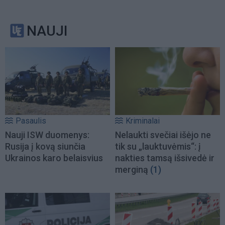
NAUJI
Pasaulis
Kriminalai
Nauji ISW duomenys:
Nelaukti svečiai išėjo ne
Rusija į kovą siunčia
tik su „lauktuvėmis“: į
Ukrainos karo belaisvius
nakties tamsą išsivedė ir
merginą
(1)