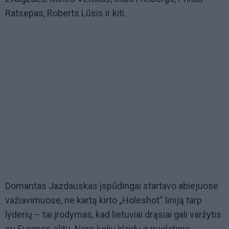
Ratsepas, Roberts Lūsis ir kiti.
Domantas Jazdauskas įspūdingai startavo abiejuose
važiavimuose, ne kartą kirto „Holeshot“ liniją tarp
lyderių – tai įrodymas, kad lietuviai drąsiai gali varžytis
su Europos elitu. Nors kelių klaidų ir nuolatinio