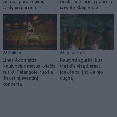
žiemos paralimpinių
į išskirtinę jūrinių patirčių
žaidynių paroda
savaitę Klaipėdoje
Kultūra
Horoskopai
Linas Adomaitis
Rauginti agurkai bus
Naujuosius metus kviečia
traškūs visą žiemą:
sutikti Palangoje: ruošia
įdėkite tai į stiklainio
išskirtinį šventinį
dugną
koncertą