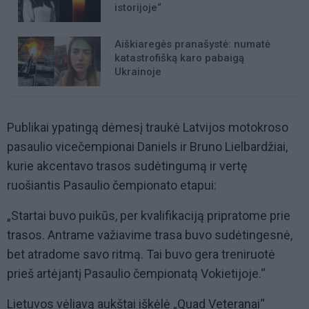
istorijoje“
Aiškiaregės pranašystė: numatė
katastrofišką karo pabaigą
Ukrainoje
Publikai ypatingą dėmesį traukė Latvijos motokroso
pasaulio vicečempionai Daniels ir Bruno Lielbardžiai,
kurie akcentavo trasos sudėtingumą ir vertę
ruošiantis Pasaulio čempionato etapui:
„Startai buvo puikūs, per kvalifikaciją pripratome prie
trasos. Antrame važiavime trasa buvo sudėtingesnė,
bet atradome savo ritmą. Tai buvo gera treniruotė
prieš artėjantį Pasaulio čempionatą Vokietijoje.“
Lietuvos vėliavą aukštai iškėlė „Quad Veteranai“