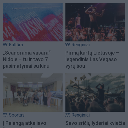
Kultūra
Renginiai
„Scanorama vasara“
Pirmą kartą Lietuvoje –
Nidoje – tu ir tavo 7
legendinis Las Vegaso
pasimatymai su kinu
vyrų šou
Sportas
Renginiai
Į Palangą atkeliavo
Savo sričių lyderiai kviečia