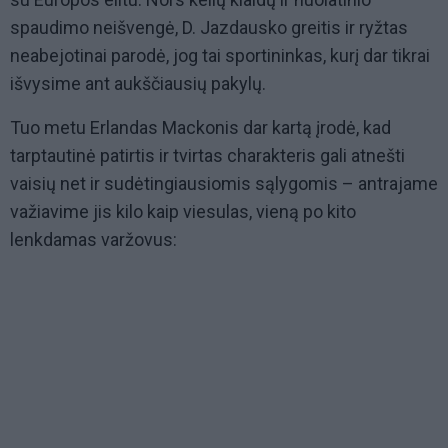
spaudimo neišvengė, D. Jazdausko greitis ir ryžtas
neabejotinai parodė, jog tai sportininkas, kurį dar tikrai
išvysime ant aukščiausių pakylų.
Tuo metu Erlandas Mackonis dar kartą įrodė, kad
tarptautinė patirtis ir tvirtas charakteris gali atnešti
vaisių net ir sudėtingiausiomis sąlygomis – antrajame
važiavime jis kilo kaip viesulas, vieną po kito
lenkdamas varžovus: