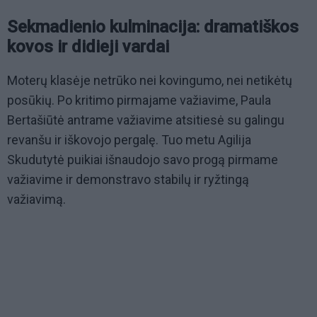
Sekmadienio kulminacija: dramatiškos
kovos ir didieji vardai
Moterų klasėje netrūko nei kovingumo, nei netikėtų
posūkių. Po kritimo pirmajame važiavime, Paula
Bertašiūtė antrame važiavime atsitiesė su galingu
revanšu ir iškovojo pergalę. Tuo metu Agilija
Skudutytė puikiai išnaudojo savo progą pirmame
važiavime ir demonstravo stabilų ir ryžtingą
važiavimą.