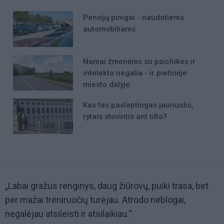
Pensijų pinigai - naudotiems
automobiliams
Namai žmonėms su psichikos ir
intelekto negalia - ir pietinėje
miesto dalyje
Kas tas paslaptingas jaunuolis,
rytais stovintis ant tilto?
„Labai gražus renginys, daug žiūrovų, puiki trasa, bet
per mažai treniruočių turėjau. Atrodo neblogai,
negalėjau atsileisti ir atsilaikiau.“