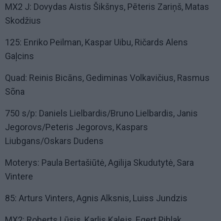
MX2 J: Dovydas Aistis Šikšnys, Pēteris Zariņš, Matas
Skodžius
125: Enriko Peilman, Kaspar Uibu, Ričards Alens
Gaļcins
Quad: Reinis Bicāns, Gediminas Volkavičius, Rasmus
Sõna
750 s/p: Daniels Lielbardis/Bruno Lielbardis, Janis
Jegorovs/Peteris Jegorovs, Kaspars
Liubgans/Oskars Dudens
Moterys: Paula Bertašiūtė, Agilija Skudutytė, Sara
Vintere
85: Arturs Vinters, Agnis Alksnis, Luiss Jundzis
MX2: Roberts Lūsis, Karlis Kalejs, Egert Pihlak