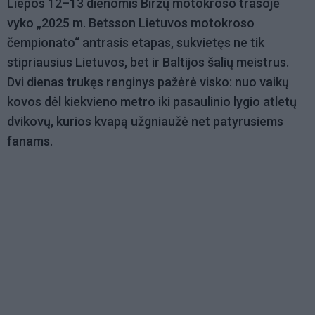
Liepos 12–13 dienomis Biržų motokroso trasoje
vyko „2025 m. Betsson Lietuvos motokroso
čempionato“ antrasis etapas, sukvietęs ne tik
stipriausius Lietuvos, bet ir Baltijos šalių meistrus.
Dvi dienas trukęs renginys pažėrė visko: nuo vaikų
kovos dėl kiekvieno metro iki pasaulinio lygio atletų
dvikovų, kurios kvapą užgniaužė net patyrusiems
fanams.