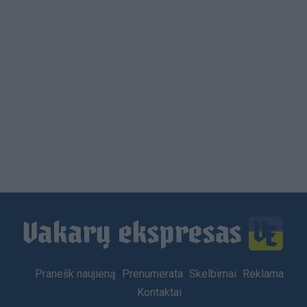
Load
More
Footer
Pranešk naujieną
Prenumerata
Skelbimai
Reklama
menu
Kontaktai