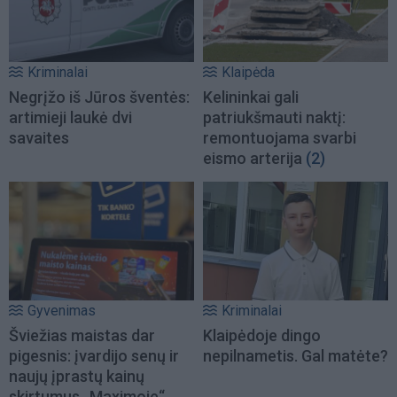
Kriminalai
Klaipėda
Negrįžo iš Jūros šventės:
Kelininkai gali
artimieji laukė dvi
patriukšmauti naktį:
savaites
remontuojama svarbi
eismo arterija
(2)
Gyvenimas
Kriminalai
Šviežias maistas dar
Klaipėdoje dingo
pigesnis: įvardijo senų ir
nepilnametis. Gal matėte?
naujų įprastų kainų
skirtumus „Maximoje“