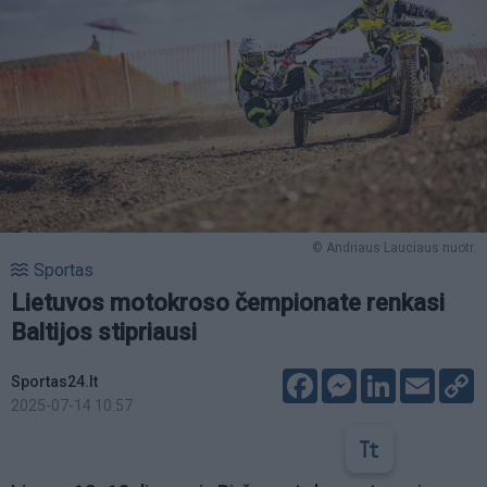
© Andriaus Lauciaus nuotr.
Sportas
Lietuvos motokroso čempionate renkasi
Baltijos stipriausi
Facebook
Messenger
LinkedIn
Email
C
Sportas24.lt
L
2025-07-14 10:57