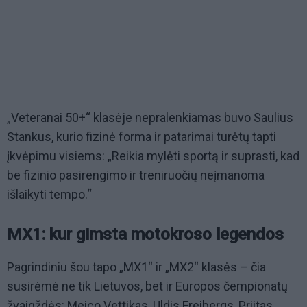
„Veteranai 50+“ klasėje nepralenkiamas buvo Saulius
Stankus, kurio fizinė forma ir patarimai turėtų tapti
įkvėpimu visiems: „Reikia mylėti sportą ir suprasti, kad
be fizinio pasirengimo ir treniruočių neįmanoma
išlaikyti tempo.“
MX1: kur gimsta motokroso legendos
Pagrindiniu šou tapo „MX1“ ir „MX2“ klasės – čia
susirėmė ne tik Lietuvos, bet ir Europos čempionatų
žvaigždės: Meico Vettikas, Uldis Freibergs, Priitas