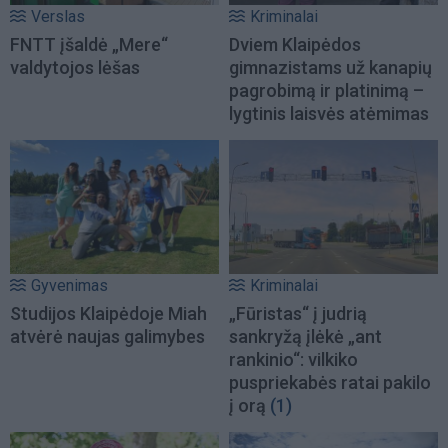
Verslas
Kriminalai
FNTT įšaldė „Mere“
Dviem Klaipėdos
valdytojos lėšas
gimnazistams už kanapių
pagrobimą ir platinimą –
lygtinis laisvės atėmimas
Gyvenimas
Kriminalai
Studijos Klaipėdoje Miah
„Fūristas“ į judrią
atvėrė naujas galimybes
sankryžą įlėkė „ant
rankinio“: vilkiko
puspriekabės ratai pakilo
į orą
(1)