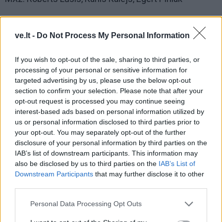
MX1: Meico Vettik, Uldis Freibergs, Priit Ratsep
ve.lt -
Do Not Process My Personal Information
If you wish to opt-out of the sale, sharing to third parties, or
processing of your personal or sensitive information for
targeted advertising by us, please use the below opt-out
section to confirm your selection. Please note that after your
opt-out request is processed you may continue seeing
interest-based ads based on personal information utilized by
Į Klaipėdą iš emigracijos
Jūros šventę anksčiau
us or personal information disclosed to third parties prior to
grįžusi Karina Kučinskienė
puošęs Anatolijus
your opt-out. You may separately opt-out of the further
įvardijo didžiausią savo
Klemencovas: gal jau
disclosure of your personal information by third parties on the
IAB’s list of downstream participants. This information may
norą
užtenka
also be disclosed by us to third parties on the
IAB’s List of
Downstream Participants
that may further disclose it to other
third parties.
Šiuo metu skaitomiausi
Personal Data Processing Opt Outs