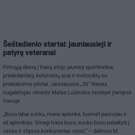
Šeštadienio startai: jauniausieji ir
patyrę veteranai
Pirmąją dieną į trasą stojo jaunieji sportininkai,
pradedantieji, keturračių asai ir motociklų su
priekabomis pilotai. Jauniausios „50“ klasės
nugalėtojas vilnietis Matas Lušinskis neslėpė įtampos
trasoje:
„Buvo labai sunku, mane aplenkė, tuomet pasivijau ir
aš aplenkiau. Smagi trasa buvo, sunku buvo pataikyti į
vežės ir stiprus konkurentas vijosi,“ – dalinosi M.