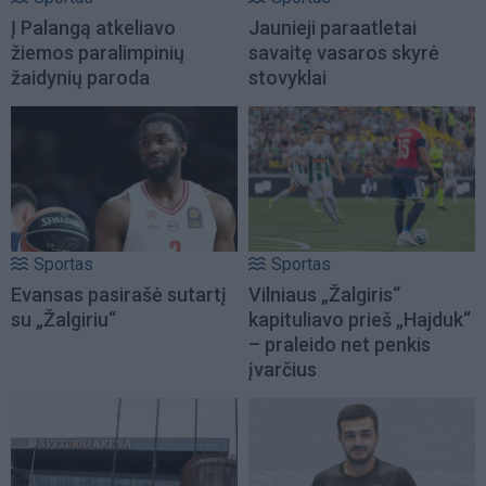
Į Palangą atkeliavo
Jaunieji paraatletai
žiemos paralimpinių
savaitę vasaros skyrė
žaidynių paroda
stovyklai
Sportas
Sportas
Evansas pasirašė sutartį
Vilniaus „Žalgiris“
su „Žalgiriu“
kapituliavo prieš „Hajduk“
– praleido net penkis
įvarčius