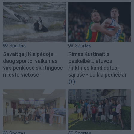
Sportas
Sportas
Savaitgalį Klaipėdoje -
Rimas Kurtinaitis
daug sporto: veiksmas
paskelbė Lietuvos
virs penkiose skirtingose
rinktinės kandidatus:
miesto vietose
sąraše - du klaipėdiečiai
(1)
Sportas
Sportas