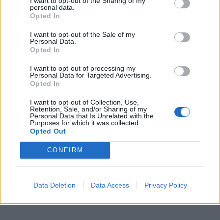
I want to opt-out of the Sharing of my
Pelių ir žiurkių baubas: kas
personal data.
graužikus gąsdina labiau nei
Opted In
nuodai
I want to opt-out of the Sale of my
Personal Data.
Kaip atjauninti įvaizdį artėjant prie
Opted In
60-ies: 10 kirpimų, kurie vizualiai
I want to opt-out of processing my
jaunina
Personal Data for Targeted Advertising.
Opted In
Kraupi avarija prie Vilniaus atėmė
tris brangiausius žmones: pranešė,
I want to opt-out of Collection, Use,
Retention, Sale, and/or Sharing of my
kaip bus atsisveikinama su
Personal Data that Is Unrelated with the
mergaite, jos mama ir močiute
Purposes for which it was collected.
Opted Out
CONFIRM
Raktažodžiai
motokrosas
Data Deletion
Data Access
Privacy Policy