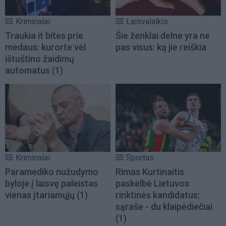
Kriminalai
Laisvalaikis
Traukia it bites prie
Šie ženklai delne yra ne
medaus: kurorte vėl
pas visus: ką jie reiškia
ištuštino žaidimų
automatus
(1)
Kriminalai
Sportas
Paramediko nužudymo
Rimas Kurtinaitis
byloje į laisvę paleistas
paskelbė Lietuvos
vienas įtariamųjų
(1)
rinktinės kandidatus:
sąraše - du klaipėdiečiai
(1)