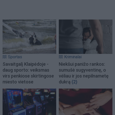
Sportas
Kriminalai
Savaitgalį Klaipėdoje -
Niekšui panižo rankos:
daug sporto: veiksmas
sumušė sugyventinę, o
virs penkiose skirtingose
vėliau ir jos nepilnametę
miesto vietose
dukrą
(2)