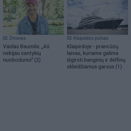
Žmonės
Klaipėdos pulsas
Vaidas Baumila: „Aš
Klaipėdoje - prancūzų
nebijau santykių
laivas, kuriame galima
nuobodumo"
(2)
išgirsti banginių ir delfinų
skleidžiamus garsus
(1)