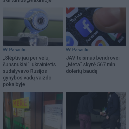
Pasaulis
Pasaulis
„Slėptis jau per vėlu,
JAV teismas bendrovei
šunsnukiai“: ukrainietis
„Meta“ skyrė 567 mln.
sudalyvavo Rusijos
dolerių baudą
gynybos vadų vaizdo
pokalbyje