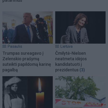
patarimus
Pasaulis
Lietuva
Trumpas sureagavo į
Čmilytė-Nielsen
Zelenskio prašymą
neatmeta idėjos
suteikti papildomą karinę
kandidatuoti į
pagalbą
prezidentus
(3)