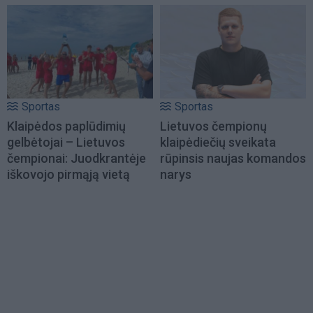
Sportas
Sportas
Klaipėdos paplūdimių
Lietuvos čempionų
gelbėtojai – Lietuvos
klaipėdiečių sveikata
čempionai: Juodkrantėje
rūpinsis naujas komandos
iškovojo pirmąją vietą
narys