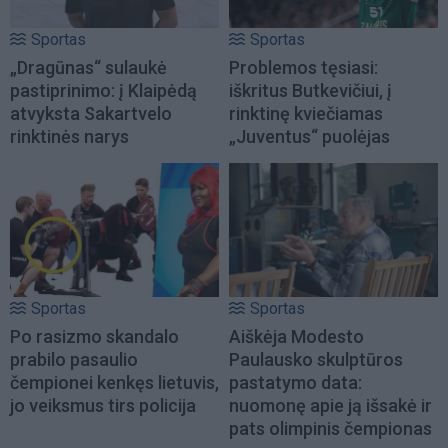
Sportas
Sportas
„Dragūnas“ sulaukė
Problemos tęsiasi:
pastiprinimo: į Klaipėdą
iškritus Butkevičiui, į
atvyksta Sakartvelo
rinktinę kviečiamas
rinktinės narys
„Juventus“ puolėjas
Sportas
Sportas
Po rasizmo skandalo
Aiškėja Modesto
prabilo pasaulio
Paulausko skulptūros
čempionei kenkęs lietuvis,
pastatymo data:
jo veiksmus tirs policija
nuomonę apie ją išsakė ir
pats olimpinis čempionas