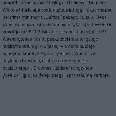
priartėti arčiau nei iki 7 taškų, o J.Holiday ir Derricko
White'o tritaškiai, atrodė, nužudė intrigą – likus mažiau
nei trims minutėms „Celtics“ pabėgo 103:89. Tiesa,
svečiai dar bandė įnešti sumaišties, kai spurtavo 9:0 ir
priartėjo iki 98:103. Maža to, jie dar ir apsigynė, o PJ
Washingtonas tiksint paskutinei minutei galėjo
nukirpti skirtumą iki 3 taškų. Vis dėlto puolėjo
bandymą krauti į krepšį užgesino D.White'as ir
Jaylenas Brownas, o kitoje aikštės pusėje
pasižymėjęs J.Brownas „uždarė“ rungtynes –
„Celtics“ įgijo jau dviejų pergalių pranašumą serijoje.