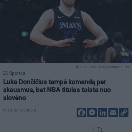
© Luka Dončičius | Scanpix nuotr
Sportas
Luka Dončičius tempė komandą per
skausmus, bet NBA titulas tolsta nuo
slovėno
Facebook
Messenger
LinkedIn
Email
C
2024-06-10 09:58
L