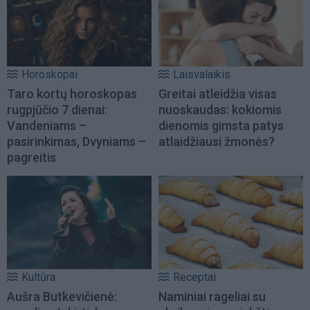
Horoskopai
Laisvalaikis
Taro kortų horoskopas
Greitai atleidžia visas
rugpjūčio 7 dienai:
nuoskaudas: kokiomis
Vandeniams –
dienomis gimsta patys
pasirinkimas, Dvyniams –
atlaidžiausi žmonės?
pagreitis
Kultūra
Receptai
Aušra Butkevičienė:
Naminiai rageliai su