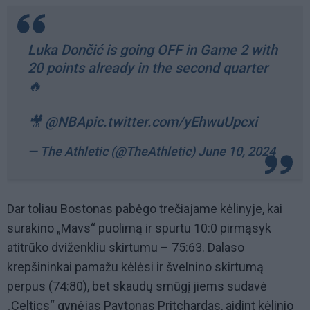
Luka Dončić is going OFF in Game 2 with
20 points already in the second quarter
🔥
🎥
@NBA
pic.twitter.com/yEhwuUpcxi
— The Athletic (@TheAthletic)
June 10, 2024
Dar toliau Bostonas pabėgo trečiajame kėlinyje, kai
surakino „Mavs“ puolimą ir spurtu 10:0 pirmąsyk
atitrūko dviženkliu skirtumu – 75:63. Dalaso
krepšininkai pamažu kėlėsi ir švelnino skirtumą
perpus (74:80), bet skaudų smūgį jiems sudavė
„Celtics“ gynėjas Paytonas Pritchardas, aidint kėlinio