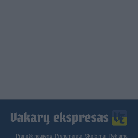
Load
More
Footer
Pranešk naujieną
Prenumerata
Skelbimai
Reklama