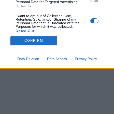
Personal Data for Targeted Advertising.
Opted In
This site is protected by
I want to opt-out of Collection, Use,
Sutinku su
taisyklėmis
Retention, Sale, and/or Sharing of my
reCAPTCHA and the Google
Personal Data that Is Unrelated with the
Privacy Policy
and
Terms of
Purposes for which it was collected.
Opted Out
Service
apply.
CONFIRM
Data Deletion
Data Access
Privacy Policy