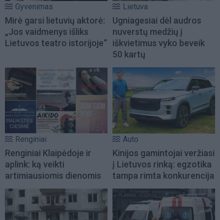
Gyvenimas
Lietuva
Mirė garsi lietuvių aktorė:
Ugniagesiai dėl audros
„Jos vaidmenys išliks
nuverstų medžių į
Lietuvos teatro istorijoje“
iškvietimus vyko beveik
50 kartų
Renginiai
Auto
Renginiai Klaipėdoje ir
Kinijos gamintojai veržiasi
aplink: ką veikti
į Lietuvos rinką: egzotika
artimiausiomis dienomis
tampa rimta konkurencija