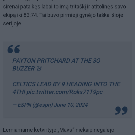
sirenai pataikęs labai tolimą tritaškį ir atitolinęs savo
ekipą iki 83:74. Tai buvo pirmieji gynėjo taškai šioje
serijoje.
PAYTON PRITCHARD AT THE 3Q
BUZZER 🚨
CELTICS LEAD BY 9 HEADING INTO THE
4TH!
pic.twitter.com/Rokx71T9pc
— ESPN (@espn)
June 10, 2024
Lemiamame ketvirtyje „Mavs“ niekaip negalėjo