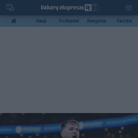
Pereiti
į
pagrindinį
Mobile
Nauji
Podkastai
Renginiai
Vaizdai
turinį
menu
bottom