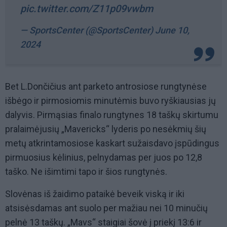
pic.twitter.com/Z11p09vwbm
— SportsCenter (@SportsCenter)
June 10,
2024
Bet L.Dončičius ant parketo antrosiose rungtynėse
išbėgo ir pirmosiomis minutėmis buvo ryškiausias jų
dalyvis. Pirmąsias finalo rungtynes 18 taškų skirtumu
pralaimėjusių „Mavericks“ lyderis po nesėkmių šių
metų atkrintamosiose kaskart sužaisdavo įspūdingus
pirmuosius kėlinius, pelnydamas per juos po 12,8
taško. Ne išimtimi tapo ir šios rungtynės.
Slovėnas iš žaidimo pataikė beveik viską ir iki
atsisėsdamas ant suolo per mažiau nei 10 minučių
pelnė 13 taškų. „Mavs“ staigiai šovė į priekį 13:6 ir