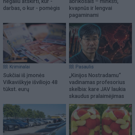
negaliu atskirti, kur -
abrikosais – minkšti,
darbas, o kur - pomėgis
kvapnūs ir lengvai
pagaminami
Kriminalai
Pasaulis
Sukčiai iš įmonės
„Kinijos Nostradamu“
Vilkaviškyje išviliojo 48
vadinamas profesorius
tūkst. eurų
skelbia: kare JAV laukia
skaudus pralaimėjimas