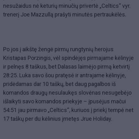
nesužaidus nė keturių minučių privertė „Celtics“ vyr.
trenerį Joe Mazzullą prašyti minutės pertraukėlės.
Po jos į aikštę žengė pirmų rungtynių herojus
Kristapas Porzingis, vėl spindėjęs pirmajame kėlinyje
ir pelnęs 8 taškus, bet Dalasas laimėjo pirmą ketvirtį
28:25. Luka savo šou pratęsė ir antrajame kėlinyje,
pridėdamas dar 10 taškų, bet daug pagalbos iš
komandos draugų nesulaukęs slovėnas nesugebėjo
išlaikyti savo komandos priekyje – įpusėjus mačui
54:51 jau pirmavo „Celtics“, kuriuos į priekį tempė net
17 taškų per du kėlinius įmetęs Jrue Holiday.