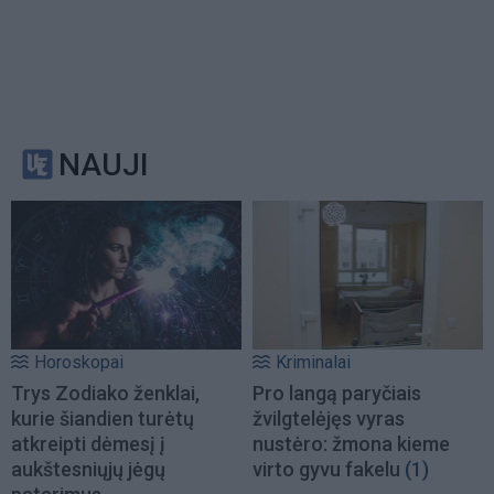
NAUJI
Horoskopai
Kriminalai
Trys Zodiako ženklai,
Pro langą paryčiais
kurie šiandien turėtų
žvilgtelėjęs vyras
atkreipti dėmesį į
nustėro: žmona kieme
aukštesniųjų jėgų
virto gyvu fakelu
(1)