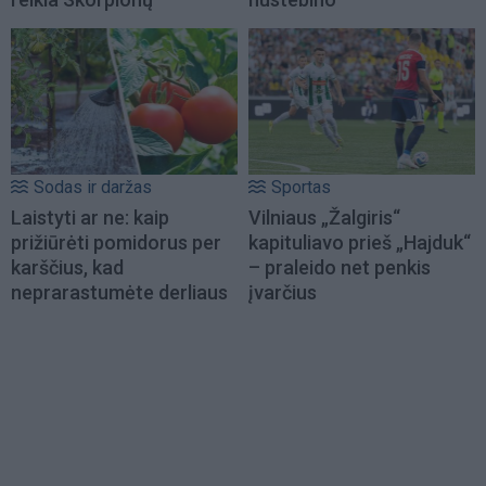
Sodas ir daržas
Sportas
Laistyti ar ne: kaip
Vilniaus „Žalgiris“
prižiūrėti pomidorus per
kapituliavo prieš „Hajduk“
karščius, kad
– praleido net penkis
neprarastumėte derliaus
įvarčius