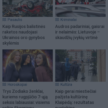
Pasaulis
Kriminalai
Kaip Rusijos balistinės
Audros padariniai, gaisrai
raketos naudojasi
ir nelaimės: Lietuvoje –
Ukrainos oro gynybos
skaudžių įvykių virtinė
skylėmis
Horoskopai
Kultūra
Trys Zodiako ženklai,
Kaip gerai miestiečiai
kuriems rugpjūčio 7-ąją
pažįsta kultūrinę
seksis labiausiai: visiems
Klaipėdą: rezultatas
reikia Skorpionų
nustebino