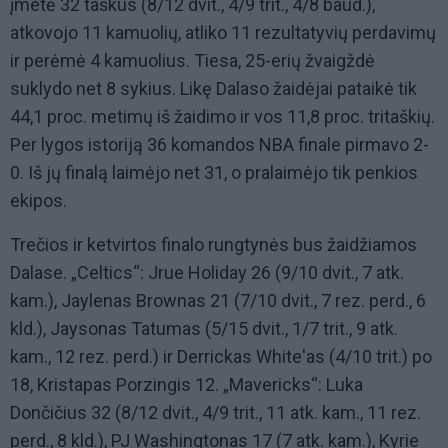
įmetė 32 taškus (8/12 dvit., 4/9 trit., 4/8 baud.),
atkovojo 11 kamuolių, atliko 11 rezultatyvių perdavimų
ir perėmė 4 kamuolius. Tiesa, 25-erių žvaigždė
suklydo net 8 sykius. Likę Dalaso žaidėjai pataikė tik
44,1 proc. metimų iš žaidimo ir vos 11,8 proc. tritaškių.
Per lygos istoriją 36 komandos NBA finale pirmavo 2-
0. Iš jų finalą laimėjo net 31, o pralaimėjo tik penkios
ekipos.
Trečios ir ketvirtos finalo rungtynės bus žaidžiamos
Dalase. „Celtics“: Jrue Holiday 26 (9/10 dvit., 7 atk.
kam.), Jaylenas Brownas 21 (7/10 dvit., 7 rez. perd., 6
kld.), Jaysonas Tatumas (5/15 dvit., 1/7 trit., 9 atk.
kam., 12 rez. perd.) ir Derrickas White'as (4/10 trit.) po
18, Kristapas Porzingis 12. „Mavericks“: Luka
Dončičius 32 (8/12 dvit., 4/9 trit., 11 atk. kam., 11 rez.
perd., 8 kld.), PJ Washingtonas 17 (7 atk. kam.), Kyrie