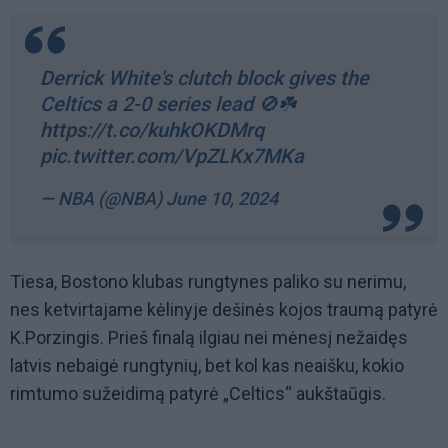
Derrick White's clutch block gives the
Celtics a 2-0 series lead 🚫☘️
https://t.co/kuhkOKDMrq
pic.twitter.com/VpZLKx7MKa
— NBA (@NBA)
June 10, 2024
Tiesa, Bostono klubas rungtynes paliko su nerimu,
nes ketvirtajame kėlinyje dešinės kojos traumą patyrė
K.Porzingis. Prieš finalą ilgiau nei mėnesį nežaidęs
latvis nebaigė rungtynių, bet kol kas neaišku, kokio
rimtumo sužeidimą patyrė „Celtics“ aukštaūgis.