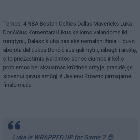
Temos: 4 NBA Boston Celtics Dallas Mavericks Luka
Dončičius Komentarai Likus kelioms valandoms iki
rungtynių Dalaso klubą pasiekė nemaloni žinia – buvo
abejota dėl Lukos Dončičiaus galimybių išbėgti į aikštę,
o to priežastimis įvardintos senos čiurnos ir kelio
problemos bei skausmas krūtinės srityje, prasidėjęs
slovėnui gavus smūgį iš Jayleno Browno pirmajame
finalo mače.
Luka is WRAPPED UP for Game 2 😳