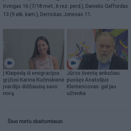
Irvingas 16 (7/18 met., 6 rez. perd.), Danielis Gaffordas
13 (9 atk. kam.), Derrickas Jonesas 11.
Į Klaipėdą iš emigracijos
Jūros šventę anksčiau
grįžusi Karina Kučinskienė
puošęs Anatolijus
įvardijo didžiausią savo
Klemencovas: gal jau
norą
užtenka
Šiuo metu skaitomiausi