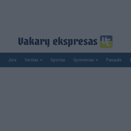
Jūra
Sportas
Pasaulis
Verslas
Gyvenimas