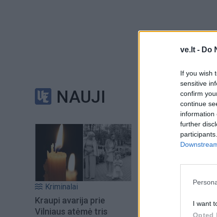
ve.lt -
Do 
If you wish 
sensitive in
NAUJI
confirm you
continue se
information 
further disc
participants
Downstream 
Persona
Kriminalai
Kraupi avarija prie
I want t
Vilniaus atėmė tris
Opted 