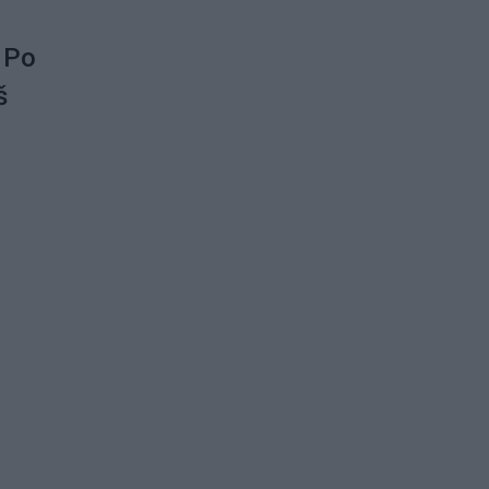
. Po
š