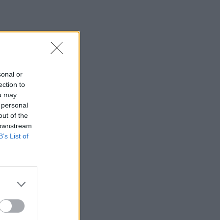
sonal or
ection to
ou may
 personal
out of the
 downstream
B’s List of