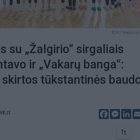
© BC "Neptūnas"
 su „Žalgirio“ sirgaliais
avo ir „Vakarų banga“:
skirtos tūkstantinės baud
Facebook
Messeng
Lin
VE.LT