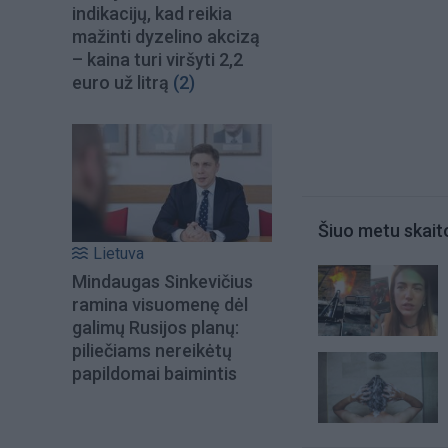
indikacijų, kad reikia
mažinti dyzelino akcizą
– kaina turi viršyti 2,2
euro už litrą
(2)
Šiuo metu skait
Lietuva
Mindaugas Sinkevičius
ramina visuomenę dėl
galimų Rusijos planų:
piliečiams nereikėtų
papildomai baimintis