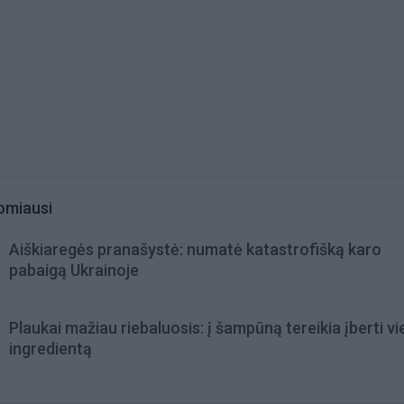
omiausi
Aiškiaregės pranašystė: numatė katastrofišką karo
pabaigą Ukrainoje
Plaukai mažiau riebaluosis: į šampūną tereikia įberti v
ingredientą