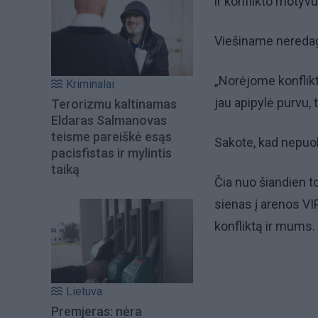
ir konflikto motyvu
Viešiname neredag
„Norėjome konflikt
Kriminalai
jau apipylė purvu,
Terorizmu kaltinamas
Eldaras Salmanovas
teisme pareiškė esąs
Sakote, kad nepuo
pacisfistas ir mylintis
taiką
Čia nuo šiandien t
sienas į arenos VIP 
konfliktą ir mums.
Lietuva
Premjeras: nėra