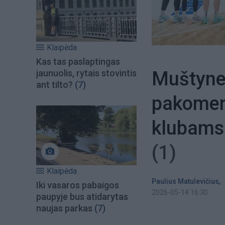
Klaipėda
Kas tas paslaptingas
Muštynes
jaunuolis, rytais stovintis
ant tilto?
(7)
pakoment
klubams 
(1)
Klaipėda
,
Paulius Matulevičius
Iki vasaros pabaigos
2026-05-14 16:30
paupyje bus atidarytas
naujas parkas
(7)