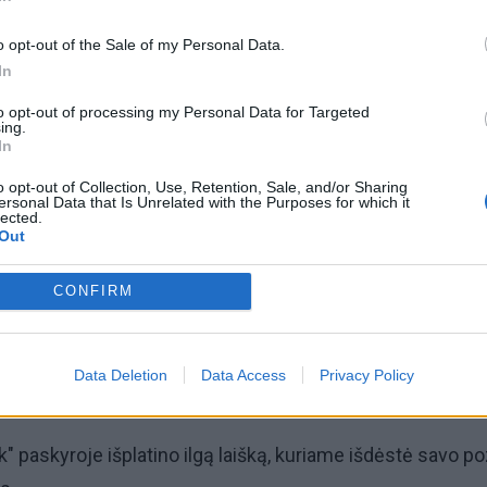
o opt-out of the Sale of my Personal Data.
In
to opt-out of processing my Personal Data for Targeted
ing.
In
o opt-out of Collection, Use, Retention, Sale, and/or Sharing
ersonal Data that Is Unrelated with the Purposes for which it
lected.
Out
CONFIRM
Data Deletion
Data Access
Privacy Policy
" paskyroje išplatino ilgą laišką, kuriame išdėstė savo po