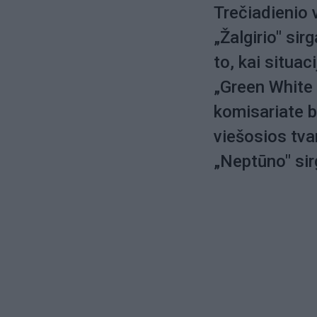
Trečiadienio 
„Žalgirio" sir
to, kai situac
„Green White 
komisariate b
viešosios tva
„Neptūno" sir