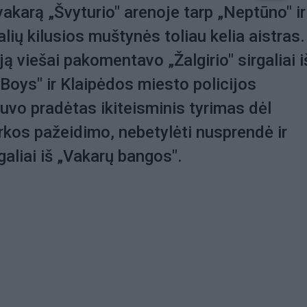
vakarą „Švyturio" arenoje tarp „Neptūno" ir
galių kilusios muštynės toliau kelia aistras
iją viešai pakomentavo „Žalgirio" sirgaliai i
Boys" ir Klaipėdos miesto policijos
uvo pradėtas ikiteisminis tyrimas dėl
rkos pažeidimo, nebetylėti nusprendė ir
galiai iš „Vakarų bangos".