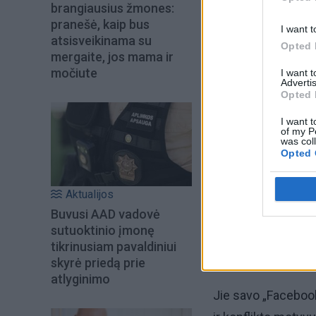
brangiausius žmones:
pranešė, kaip bus
I want t
atsisveikinama su
Opted 
mergaite, jos mama ir
močiute
I want 
Advertis
Opted 
I want t
of my P
was col
Opted 
Aktualijos
Buvusi AAD vadovė
sutuoktinio įmonę
tikrinusiam pavaldiniui
skyrė priedą prie
atlyginimo
Jie savo „Facebook