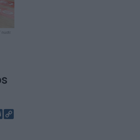
 nuotr.
os
er
kedIn
Email
Copy
Link