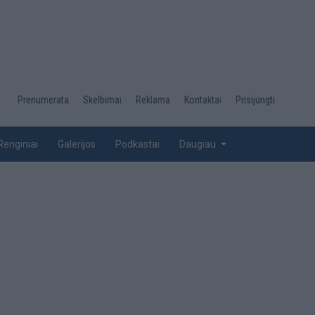
Desktop
Prenumerata
Skelbimai
Reklama
Kontaktai
Prisijungti
menu
top
Renginiai
Galerijos
Podkastai
Daugiau