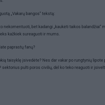
s.
uotą „Vakarų bangos" tekstą:
o nekomentuoti, bet kadangi „kaukėti taikos balandžiai" 
 teks kažkiek sureaguoti ir mums.
late paprastų fanų?
okią taisyklę įsivedėte? Nes dar vakar po rungtynių lipote 
sektorius pulti poros civilių, dėl ko teko reaguoti ir įsivelti