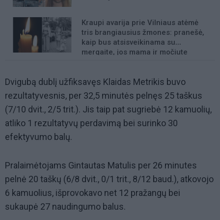
Kraupi avarija prie Vilniaus atėmė
tris brangiausius žmones: pranešė,
kaip bus atsisveikinama su
mergaite, jos mama ir močiute
Dvigubą dublį užfiksavęs Klaidas Metrikis buvo
rezultatyvesnis, per 32,5 minutės pelnęs 25 taškus
(7/10 dvit., 2/5 trit.). Jis taip pat sugriebė 12 kamuolių,
atliko 1 rezultatyvų perdavimą bei surinko 30
efektyvumo balų.
Pralaimėtojams Gintautas Matulis per 26 minutes
pelnė 20 taškų (6/8 dvit., 0/1 trit., 8/12 baud.), atkovojo
6 kamuolius, išprovokavo net 12 pražangų bei
sukaupė 27 naudingumo balus.