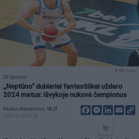
© NKL nuotr.
Sportas
„Neptūno“ dubleriai fantastiškai uždaro
2024 metus: išvykoje nukovė čempionus
Facebook
Messenger
LinkedIn
Email
C
,
Paulius Matulevičius
VE.LT
L
2024-12-20 22:30