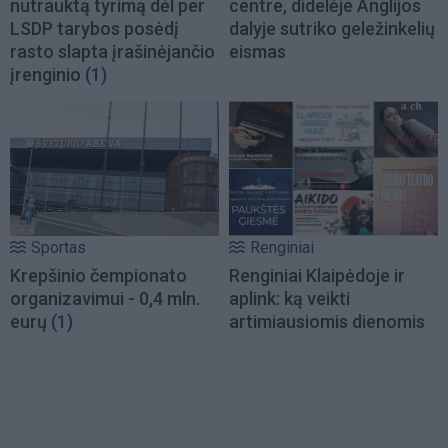
nutrauktą tyrimą dėl per
centre, didelėje Anglijos
LSDP tarybos posėdį
dalyje sutriko geležinkelių
rasto slapta įrašinėjančio
eismas
įrenginio
(1)
Sportas
Renginiai
Krepšinio čempionato
Renginiai Klaipėdoje ir
organizavimui - 0,4 mln.
aplink: ką veikti
eurų
(1)
artimiausiomis dienomis