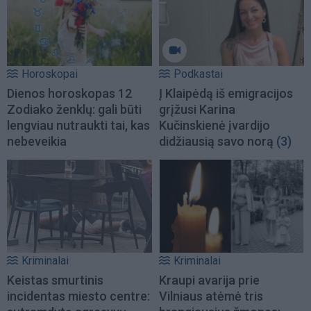
Horoskopai
Podkastai
Dienos horoskopas 12
Į Klaipėdą iš emigracijos
Zodiako ženklų: gali būti
grįžusi Karina
lengviau nutraukti tai, kas
Kučinskienė įvardijo
nebeveikia
didžiausią savo norą
(3)
Kriminalai
Kriminalai
Keistas smurtinis
Kraupi avarija prie
incidentas miesto centre:
Vilniaus atėmė tris