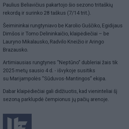
Paulius Beliavičius pakartojo šio sezono tritaškių
rekordą ir surinko 28 taškus (7/14 trit.).
Šeimininkai rungtyniavo be Karolio Guščiko, Egidijaus
Dimšos ir Tomo Delininkaičio, klaipėdiečiai – be
Lauryno Mikalausko, Radvilo Kneižio ir Aringo
Brazausko.
Artimiausias rungtynes “Neptūno” dubleriai žais tik
2025 metų sausio 4 d. - išvykoje susitiks
su Marijampolės “Sūduvos-Mantingos” ekipa.
Dabar klaipėdiečiai gali didžiuotis, kad vieninteliai šį
sezoną parklupdė čempionus jų pačių arenoje.