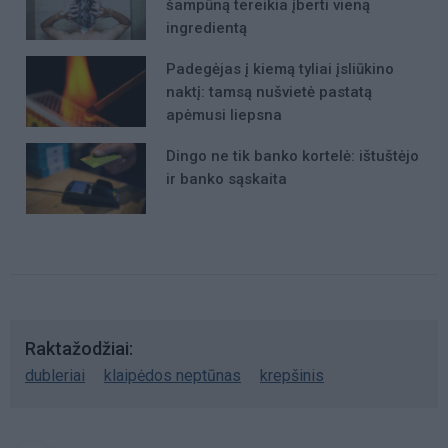
šampūną tereikia įberti vieną
ingredientą
Padegėjas į kiemą tyliai įsliūkino
naktį: tamsą nušvietė pastatą
apėmusi liepsna
Dingo ne tik banko kortelė: ištuštėjo
ir banko sąskaita
Raktažodžiai
dubleriai
klaipėdos neptūnas
krepšinis