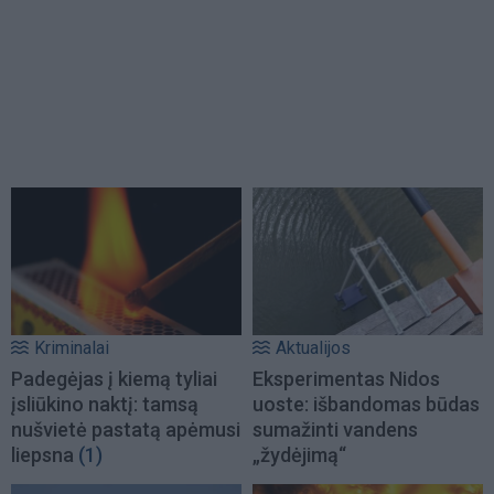
Kriminalai
Aktualijos
Padegėjas į kiemą tyliai
Eksperimentas Nidos
įsliūkino naktį: tamsą
uoste: išbandomas būdas
nušvietė pastatą apėmusi
sumažinti vandens
liepsna
(1)
„žydėjimą“