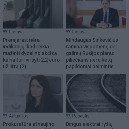
Lietuva
Lietuva
Premjeras: nėra
Mindaugas Sinkevičius
indikacijų, kad reikia
ramina visuomenę dėl
mažinti dyzelino akcizą –
galimų Rusijos planų:
kaina turi viršyti 2,2 euro
piliečiams nereikėtų
už litrą
(2)
papildomai baimintis
Aktualijos
Pasaulis
Prokuratūra atnaujino
Dingus elektrai ryšių