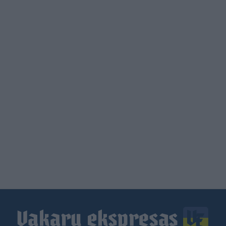
Load
More