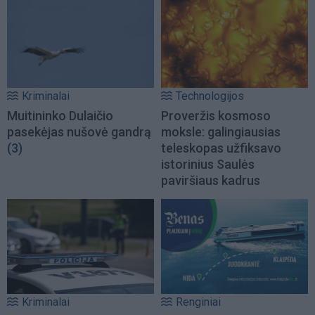
Kriminalai
Technologijos
Muitininko Dulaičio
Proveržis kosmoso
pasekėjas nušovė gandrą
moksle: galingiausias
(3)
teleskopas užfiksavo
istorinius Saulės
paviršiaus kadrus
Kriminalai
Renginiai