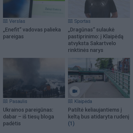
Verslas
Sportas
„Enefit“ vadovas palieka
„Dragūnas“ sulaukė
pareigas
pastiprinimo: į Klaipėdą
atvyksta Sakartvelo
rinktinės narys
Pasaulis
Klaipėda
Ukrainos pareigūnas:
Patiltė keliaujantiems į
dabar – iš tiesų bloga
keltą bus atidaryta rudenį
padėtis
(1)