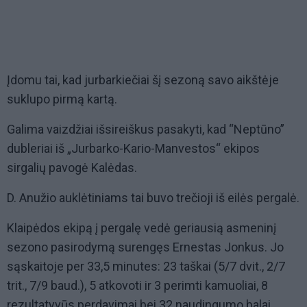
Įdomu tai, kad jurbarkiečiai šį sezoną savo aikštėje
suklupo pirmą kartą.
Galima vaizdžiai išsireiškus pasakyti, kad “Neptūno”
dubleriai iš „Jurbarko-Kario-Manvestos“ ekipos
sirgalių pavogė Kalėdas.
D. Anužio auklėtiniams tai buvo trečioji iš eilės pergalė.
Klaipėdos ekipą į pergalę vedė geriausią asmeninį
sezono pasirodymą surengęs Ernestas Jonkus. Jo
sąskaitoje per 33,5 minutes: 23 taškai (5/7 dvit., 2/7
trit., 7/9 baud.), 5 atkovoti ir 3 perimti kamuoliai, 8
rezultatyvūs perdavimai bei 32 naudingumo balai.