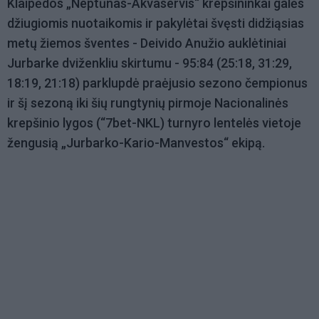
Klaipėdos „Neptūnas-Akvaservis“ krepšininkai galės
džiugiomis nuotaikomis ir pakylėtai švęsti didžiąsias
metų žiemos šventes - Deivido Anužio auklėtiniai
Jurbarke dviženkliu skirtumu - 95:84 (25:18, 31:29,
18:19, 21:18) parklupdė praėjusio sezono čempionus
ir šį sezoną iki šių rungtynių pirmoje Nacionalinės
krepšinio lygos (“7bet-NKL) turnyro lentelės vietoje
žengusią „Jurbarko-Kario-Manvestos“ ekipą.