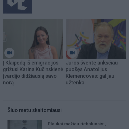
Į Klaipėdą iš emigracijos
Jūros šventę anksčiau
grįžusi Karina Kučinskienė
puošęs Anatolijus
įvardijo didžiausią savo
Klemencovas: gal jau
norą
užtenka
Šiuo metu skaitomiausi
Plaukai mažiau riebaluosis: į