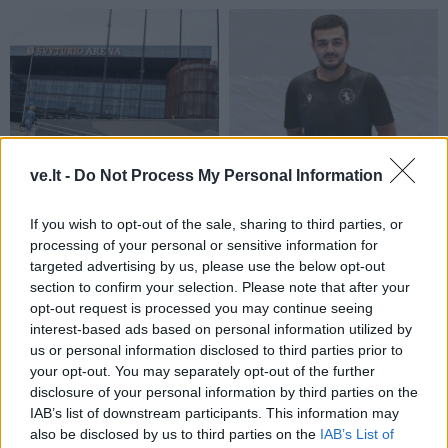
Sportas
Sportas
ve.lt -
Do Not Process My Personal Information
Krepšinio čempionato
„Dragūnas“ sulaukė
organizavimui - 0,4 mln.
pastiprinimo: į Klaipėdą
If you wish to opt-out of the sale, sharing to third parties, or
eurų
(1)
atvyksta Sakartvelo
processing of your personal or sensitive information for
rinktinės narys
targeted advertising by us, please use the below opt-out
section to confirm your selection. Please note that after your
opt-out request is processed you may continue seeing
interest-based ads based on personal information utilized by
us or personal information disclosed to third parties prior to
your opt-out. You may separately opt-out of the further
disclosure of your personal information by third parties on the
IAB’s list of downstream participants. This information may
Sportas
Sportas
also be disclosed by us to third parties on the
IAB’s List of