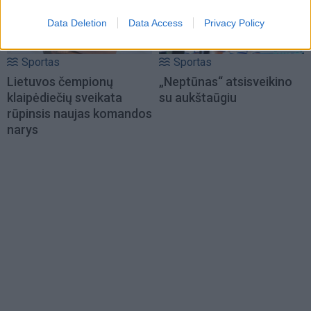
Data Deletion
Data Access
Privacy Policy
Sportas
Sportas
Lietuvos čempionų
„Neptūnas“ atsisveikino
klaipėdiečių sveikata
su aukštaūgiu
rūpinsis naujas komandos
narys