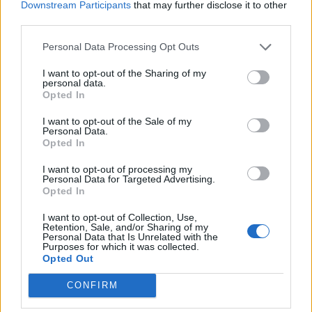
Problemos tęsiasi:
Po rasizmo skandalo
Downstream Participants
that may further disclose it to other
iškritus Butkevičiui, į
prabilo pasaulio
third parties.
rinktinę kviečiamas
čempionei kenkęs lietuvis,
Personal Data Processing Opt Outs
„Juventus“ puolėjas
jo veiksmus tirs policija
I want to opt-out of the Sharing of my
personal data.
Opted In
I want to opt-out of the Sale of my
Personal Data.
Opted In
I want to opt-out of processing my
Sportas
Sportas
Personal Data for Targeted Advertising.
Aiškėja Modesto
Klaipėdos paplūdimių
Opted In
Paulausko skulptūros
gelbėtojai – Lietuvos
I want to opt-out of Collection, Use,
pastatymo data:
čempionai: Juodkrantėje
Retention, Sale, and/or Sharing of my
Personal Data that Is Unrelated with the
nuomonę apie ją išsakė ir
iškovojo pirmąją vietą
Purposes for which it was collected.
pats olimpinis čempionas
Opted Out
CONFIRM