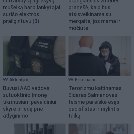
sutramdytą agresyvų
brangiausius žmones:
mušeiką baro lankytojai
pranešė, kaip bus
surišo elektros
atsisveikinama su
prailgintuvu
(3)
mergaite, jos mama ir
močiute
Aktualijos
Kriminalai
Buvusi AAD vadovė
Terorizmu kaltinamas
sutuoktinio įmonę
Eldaras Salmanovas
tikrinusiam pavaldiniui
teisme pareiškė esąs
skyrė priedą prie
pacisfistas ir mylintis
atlyginimo
taiką