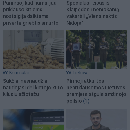
Pamiršo, kad namai jau
Specialus reisas iš
priklauso kitiems:
Klaipėdos į nemokamą
nostalgija daiktams
vakarėlį „Viena naktis
privertė griebtis smurto
Nidoje“!
Kriminalai
Lietuva
Sukčiai nesnaudžia:
Pirmoji atkurtos
naudojasi dėl kietojo kuro
nepriklausomos Lietuvos
kilusiu ažiotažu
premjerė atgulė amžinojo
poilsio
(1)