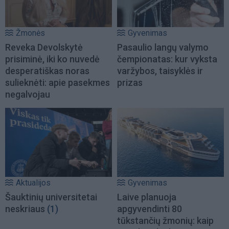
Žmonės
Gyvenimas
Reveka Devolskytė
Pasaulio langų valymo
prisiminė, iki ko nuvedė
čempionatas: kur vyksta
desperatiškas noras
varžybos, taisyklės ir
sulieknėti: apie pasekmes
prizas
negalvojau
Aktualijos
Gyvenimas
Šauktinių universitetai
Laive planuoja
neskriaus
(1)
apgyvendinti 80
tūkstančių žmonių: kaip