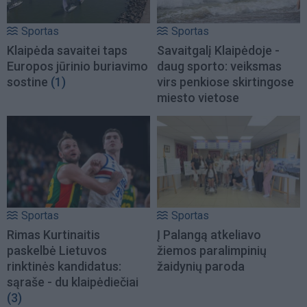
Sportas
Sportas
Klaipėda savaitei taps
Savaitgalį Klaipėdoje -
Europos jūrinio buriavimo
daug sporto: veiksmas
sostine
(1)
virs penkiose skirtingose
miesto vietose
Sportas
Sportas
Rimas Kurtinaitis
Į Palangą atkeliavo
paskelbė Lietuvos
žiemos paralimpinių
rinktinės kandidatus:
žaidynių paroda
sąraše - du klaipėdiečiai
(3)