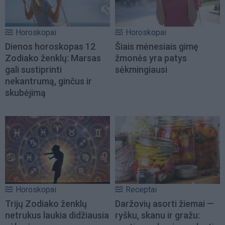
Horoskopai
Horoskopai
Dienos horoskopas 12
Šiais mėnesiais gimę
Zodiako ženklų: Marsas
žmonės yra patys
gali sustiprinti
sėkmingiausi
nekantrumą, ginčus ir
skubėjimą
Horoskopai
Receptai
Trijų Zodiako ženklų
Daržovių asorti žiemai —
netrukus laukia didžiausia
ryšku, skanu ir gražu: