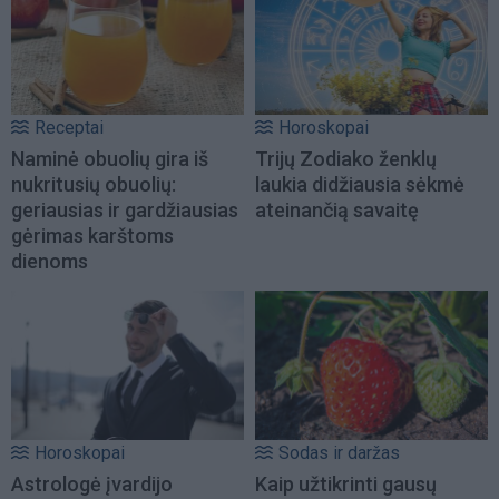
Receptai
Horoskopai
Naminė obuolių gira iš
Trijų Zodiako ženklų
nukritusių obuolių:
laukia didžiausia sėkmė
geriausias ir gardžiausias
ateinančią savaitę
gėrimas karštoms
dienoms
Horoskopai
Sodas ir daržas
Astrologė įvardijo
Kaip užtikrinti gausų