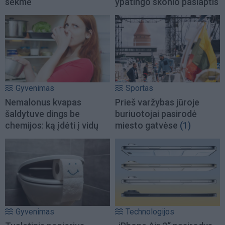
sėkmė
ypatingo skonio paslaptis
Gyvenimas
Sportas
Nemalonus kvapas
Prieš varžybas jūroje
šaldytuve dings be
buriuotojai pasirodė
chemijos: ką įdėti į vidų
miesto gatvėse
(1)
Gyvenimas
Technologijos