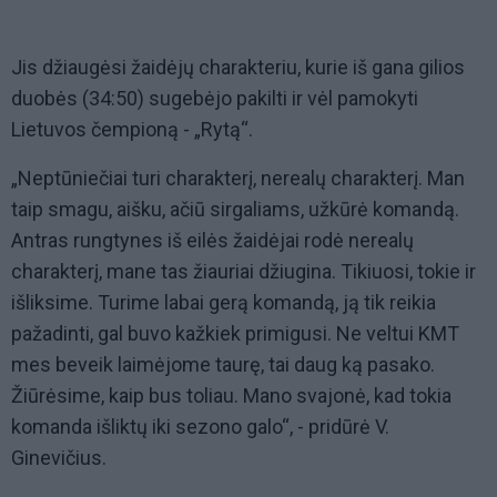
Jis džiaugėsi žaidėjų charakteriu, kurie iš gana gilios
duobės (34:50) sugebėjo pakilti ir vėl pamokyti
Lietuvos čempioną - „Rytą“.
„Neptūniečiai turi charakterį, nerealų charakterį. Man
taip smagu, aišku, ačiū sirgaliams, užkūrė komandą.
Antras rungtynes iš eilės žaidėjai rodė nerealų
charakterį, mane tas žiauriai džiugina. Tikiuosi, tokie ir
išliksime. Turime labai gerą komandą, ją tik reikia
pažadinti, gal buvo kažkiek primigusi. Ne veltui KMT
mes beveik laimėjome taurę, tai daug ką pasako.
Žiūrėsime, kaip bus toliau. Mano svajonė, kad tokia
komanda išliktų iki sezono galo“, - pridūrė V.
Ginevičius.