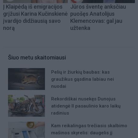
Į Klaipėdą iš emigracijos
Jūros šventę anksčiau
grįžusi Karina Kučinskienė
puošęs Anatolijus
įvardijo didžiausią savo
Klemencovas: gal jau
norą
užtenka
Šiuo metu skaitomiausi
Pelių ir žiurkių baubas: kas
graužikus gąsdina labiau nei
nuodai
Rekordiškai nusekęs Dunojus
atidengė II pasaulinio karo laikų
radinius
Kam reikalingas trečiasis skalbimo
mašinos skyrelis: daugelis jį