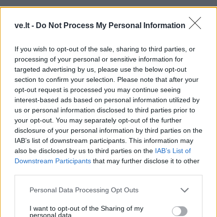
ve.lt -
Do Not Process My Personal Information
If you wish to opt-out of the sale, sharing to third parties, or
processing of your personal or sensitive information for
targeted advertising by us, please use the below opt-out
section to confirm your selection. Please note that after your
opt-out request is processed you may continue seeing
TAIP PAT SKAITYKITE
interest-based ads based on personal information utilized by
us or personal information disclosed to third parties prior to
your opt-out. You may separately opt-out of the further
disclosure of your personal information by third parties on the
IAB’s list of downstream participants. This information may
also be disclosed by us to third parties on the
IAB’s List of
Downstream Participants
that may further disclose it to other
third parties.
Sportas
Sportas
Personal Data Processing Opt Outs
Prieš varžybas jūroje
Eglė Šventoraitė – apie
buriuotojai pasirodė
rinktinę, legionierės
I want to opt-out of the Sharing of my
personal data.