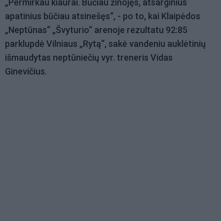
„Permirkau kiaurai. Būčiau žinojęs, atsarginius
apatinius būčiau atsinešęs“, - po to, kai Klaipėdos
„Neptūnas“ „Švyturio“ arenoje rezultatu 92:85
parklupdė Vilniaus „Rytą“, sakė vandeniu auklėtinių
išmaudytas neptūniečių vyr. treneris Vidas
Ginevičius.