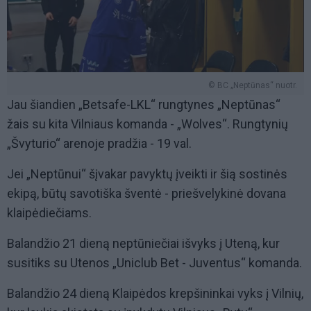
© BC „Neptūnas“ nuotr.
Jau šiandien „Betsafe-LKL“ rungtynes „Neptūnas“
žais su kita Vilniaus komanda - „Wolves“. Rungtynių
„Švyturio“ arenoje pradžia - 19 val.
Jei „Neptūnui“ šįvakar pavyktų įveikti ir šią sostinės
ekipą, būtų savotiška šventė - priešvelykinė dovana
klaipėdiečiams.
Balandžio 21 dieną neptūniečiai išvyks į Uteną, kur
susitiks su Utenos „Uniclub Bet - Juventus“ komanda.
Balandžio 24 dieną Klaipėdos krepšininkai vyks į Vilnių,