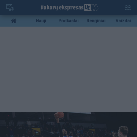
Pereiti
į
pagrindinį
Mobile
Nauji
Podkastai
Renginiai
Vaizdai
turinį
menu
bottom