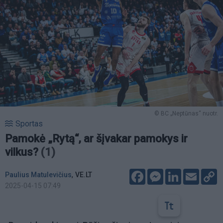
© BC „Neptūnas“ nuotr.
Sportas
Pamokė „Rytą“, ar šįvakar pamokys ir
vilkus?
(1)
Facebook
Messenger
LinkedIn
Email
C
,
Paulius Matulevičius
VE.LT
L
2025-04-15 07:49