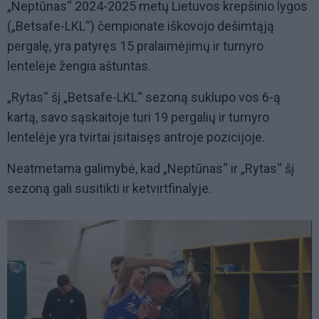
„Neptūnas“ 2024-2025 metų Lietuvos krepšinio lygos
(„Betsafe-LKL“) čempionate iškovojo dešimtąją
pergalę, yra patyręs 15 pralaimėjimų ir turnyro
lentelėje žengia aštuntas.
„Rytas“ šį „Betsafe-LKL“ sezoną suklupo vos 6-ą
kartą, savo sąskaitoje turi 19 pergalių ir turnyro
lentelėje yra tvirtai įsitaisęs antroje pozicijoje.
Neatmetama galimybė, kad „Neptūnas“ ir „Rytas“ šį
sezoną gali susitikti ir ketvirtfinalyje.