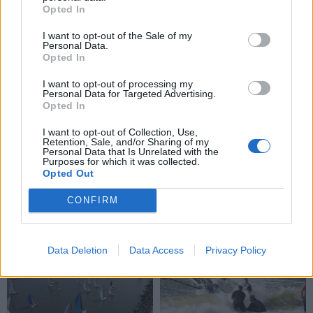
miesto gatvėse
(1)
gyvenimą, žemės
Opted In
drebėjimą ir didžiausią
svajonę
I want to opt-out of the Sale of my
Personal Data.
Opted In
I want to opt-out of processing my
Personal Data for Targeted Advertising.
Opted In
I want to opt-out of Collection, Use,
Retention, Sale, and/or Sharing of my
Personal Data that Is Unrelated with the
Sportas
Sportas
Purposes for which it was collected.
Opted Out
Jasikevičiaus vedami
Trijų setų dramą laimėjęs
Lietuvos vaikinai patiesė
Butvilas pateko į
CONFIRM
serbus
„Challenger“ turnyro
pusfinalį
Data Deletion
Data Access
Privacy Policy