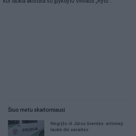
kur laukia akistata su įpykdytu Vilniaus „Rytu“.
Šiuo metu skaitomiausi
Negrįžo iš Jūros šventės: artimieji
laukė dvi savaites