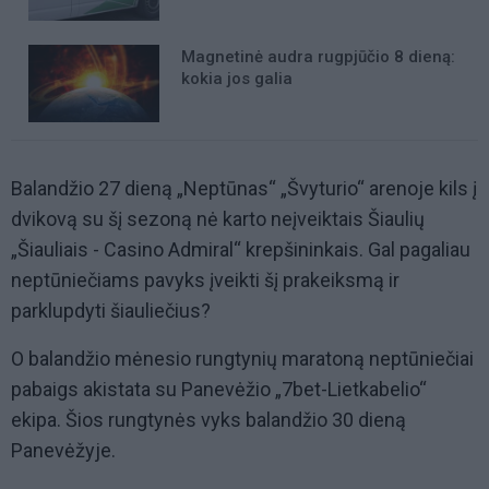
Magnetinė audra rugpjūčio 8 dieną:
kokia jos galia
Balandžio 27 dieną „Neptūnas“ „Švyturio“ arenoje kils į
dvikovą su šį sezoną nė karto neįveiktais Šiaulių
„Šiauliais - Casino Admiral“ krepšininkais. Gal pagaliau
neptūniečiams pavyks įveikti šį prakeiksmą ir
parklupdyti šiauliečius?
O balandžio mėnesio rungtynių maratoną neptūniečiai
pabaigs akistata su Panevėžio „7bet-Lietkabelio“
ekipa. Šios rungtynės vyks balandžio 30 dieną
Panevėžyje.