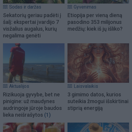
Sodas ir daržas
Gyvenimas
Sekatorių geriau padėti į
Etiopija per vieną dieną
šalį: ekspertai įvardijo 7
pasodino 353 milijonus
visžalius augalus, kurių
medžių: kiek iš jų išliko?
negalima genėti
Aktualijos
Laisvalaikis
Rizikuoja gyvybe, bet ne
3 gimimo datos, kurios
pinigine: už maudynes
suteikia žmogui išskirtinai
audringoje jūroje baudos
stiprią energiją
lieka neišrašytos
(1)