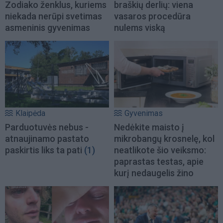
Zodiako ženklus, kuriems
braškių derlių: viena
niekada nerūpi svetimas
vasaros procedūra
asmeninis gyvenimas
nulems viską
Klaipėda
Gyvenimas
Parduotuvės nebus -
Nedėkite maisto į
atnaujinamo pastato
mikrobangų krosnelę, kol
paskirtis liks ta pati
(1)
neatlikote šio veiksmo:
paprastas testas, apie
kurį nedaugelis žino