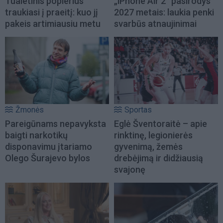
Tualetinis popierius
„iPhone Air 2“ pasirodys
traukiasi į praeitį: kuo jį
2027 metais: laukia penki
pakeis artimiausiu metu
svarbūs atnaujinimai
Žmonės
Sportas
Pareigūnams nepavyksta
Eglė Šventoraitė – apie
baigti narkotikų
rinktinę, legionierės
disponavimu įtariamo
gyvenimą, žemės
Olego Šurajevo bylos
drebėjimą ir didžiausią
svajonę