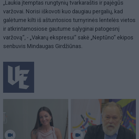
„Laukia įtemptas rungtynių tvarkaraštis ir pajėgūs
varžovai. Norisi iškovoti kuo daugiau pergalių, kad
galėtume kilti iš aštuntosios turnyrinės lentelės vietos
ir atkrintamosiose gautume sąlyginai patogesnį
varžovą“, - „Vakarų ekspresui“ sakė „Neptūno“ ekipos
senbuvis Mindaugas Girdžiūnas.