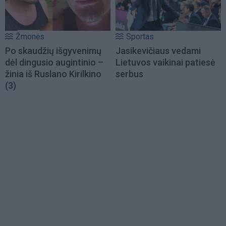
Žmonės
Sportas
Po skaudžių išgyvenimų
Jasikevičiaus vedami
dėl dingusio augintinio –
Lietuvos vaikinai patiesė
žinia iš Ruslano Kirilkino
serbus
(3)