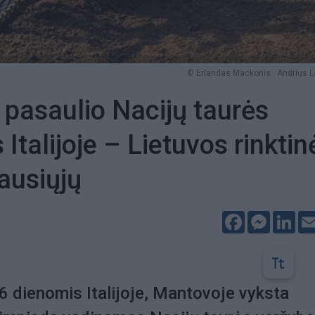
© Erlandas Mackonis. Andrius L
 pasaulio Nacijų taurės
Italijoje – Lietuvos rinktin
iausiųjų
Facebook
Messeng
Lin
 dienomis Italijoje, Mantovoje vyksta