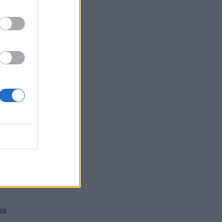
onas.
os