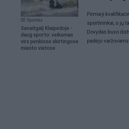
Pirmieji kvalifika
Sportas
sportininkai, o jų 
Savaitgalį Klaipėdoje -
Dovydas buvo išstu
daug sporto: veiksmas
padėjo varžovams p
virs penkiose skirtingose
miesto vietose