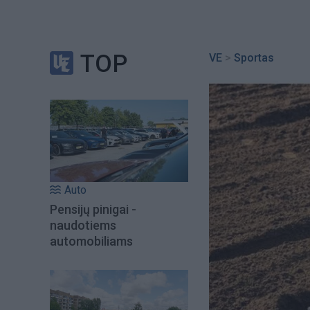
TOP
VE
>
Sportas
Auto
Pensijų pinigai -
naudotiems
automobiliams