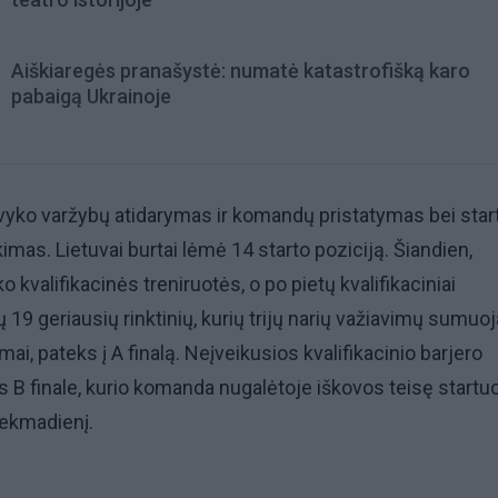
Aiškiaregės pranašystė: numatė katastrofišką karo
pabaigą Ukrainoje
vyko varžybų atidarymas ir komandų pristatymas bei star
imas. Lietuvai burtai lėmė 14 starto poziciją. Šiandien,
ko kvalifikacinės treniruotės, o po pietų kvalifikaciniai
ų 19 geriausių rinktinių, kurių trijų narių važiavimų sumuo
mai, pateks į A finalą. Neįveikusios kvalifikacinio barjero
B finale, kurio komanda nugalėtoje iškovos teisę startuo
sekmadienį.