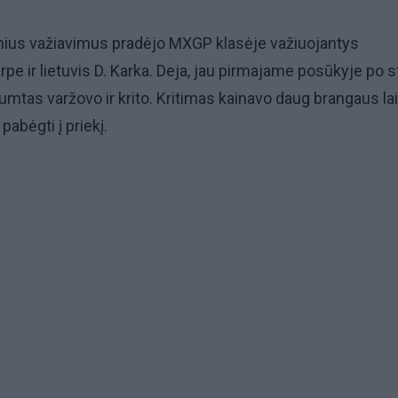
cinius važiavimus pradėjo MXGP klasėje važiuojantys
tarpe ir lietuvis D. Karka. Deja, jau pirmajame posūkyje po s
mtas varžovo ir krito. Kritimas kainavo daug brangaus lai
abėgti į priekį.