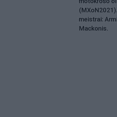
motokroso ol
(MXoN2021). 
meistrai: Arm
Mackonis.