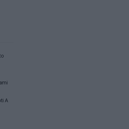
to
jami
ti A