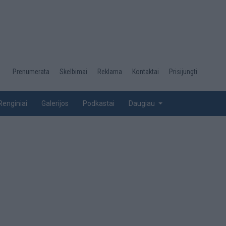
Desktop
Prenumerata
Skelbimai
Reklama
Kontaktai
Prisijungti
menu
top
Renginiai
Galerijos
Podkastai
Daugiau