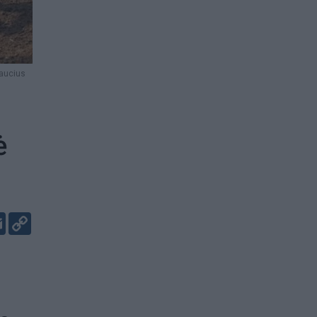
aucius
ė
er
kedIn
Email
Copy
Link