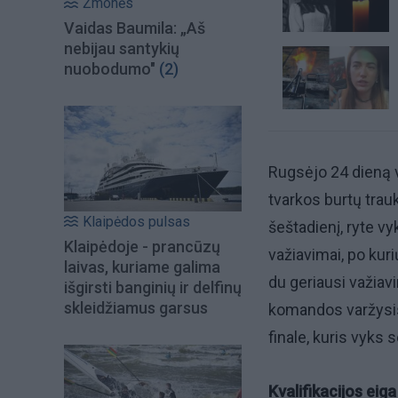
Žmonės
Vaidas Baumila: „Aš
nebijau santykių
nuobodumo"
(2)
Rugsėjo 24 dieną 
tvarkos burtų trauk
Klaipėdos pulsas
šeštadienį, ryte vy
Klaipėdoje - prancūzų
važiavimai, po kuri
laivas, kuriame galima
du geriausi važiavi
išgirsti banginių ir delfinų
skleidžiamus garsus
komandos varžysis 
finale, kuris vyks 
Kvalifikacijos eiga