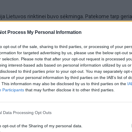
cija Lietuvos rinktinei buvo sėkminga. Patekome tarp geri
je ir rytoj varžysimės Nacijų taurės A finale. Pavyko išk
Not Process My Personal Information
to opt-out of the sale, sharing to third parties, or processing of your per
alyvių tarpe ne naujokė. Du jos nariai, Arminas Jasikonis i
formation for targeted advertising by us, please use the below opt-out s
r selection. Please note that after your opt-out request is processed y
startavę Nacijų taurės varžybose praeityje. Trečiajam
eing interest-based ads based on personal information utilized by us or
rlandui Mackoniui šios varžybos yra debiutinės.
disclosed to third parties prior to your opt-out. You may separately opt-
losure of your personal information by third parties on the IAB’s list of
. This information may also be disclosed by us to third parties on the
IA
ininkai yra daugkartiniai Lietuvos čempionai bei prizininkai
Participants
that may further disclose it to other third parties.
o įvairiose varžybose ir čempionatuose.
 yra bene aukščiausių rezultatų pasiekęs Lietuvos
l Data Processing Opt Outs
is pasaulio čempionate atstovauja Husqvarna komandai. 
o opt-out of the Sharing of my personal data.
čempionate vilki Yamaha aprangą. Jauniausias lietuvių