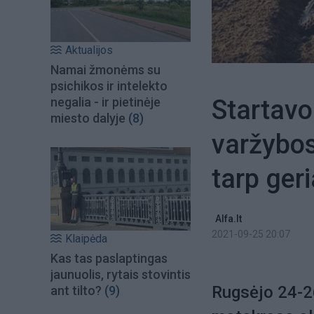
Aktualijos
Namai žmonėms su
psichikos ir intelekto
Startavo
negalia - ir pietinėje
miesto dalyje
(8)
varžybos 
tarp ger
Alfa.lt
2021-09-25 20:07
Klaipėda
Kas tas paslaptingas
jaunuolis, rytais stovintis
Rugsėjo 24-26
ant tilto?
(9)