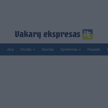
Jūra
Sportas
Pasaulis
Verslas
Gyvenimas