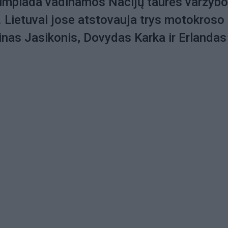
impiada vadinamos Nacijų taurės varžyb
Lietuvai jose atstovauja trys motokroso
inas Jasikonis, Dovydas Karka ir Erlandas