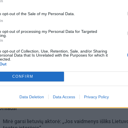
In
 E. Mackonis yra 2020 metų Lietuvos MX2 klasės čempi
o opt-out of the Sale of my Personal Data.
In
to opt-out of processing my Personal Data for Targeted
ing.
In
o opt-out of Collection, Use, Retention, Sale, and/or Sharing
ersonal Data that Is Unrelated with the Purposes for which it
lected.
Out
CONFIRM
Data Deletion
Data Access
Privacy Policy
omiausi
Mirė garsi lietuvių aktorė: „Jos vaidmenys išliks Lietuv
teatro istorijoje“