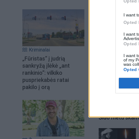
Opted 
komandos narys –
I want t
Opted 
I want 
Advertis
Opted 
Kriminalai
I want t
„Fūristas“ į judrią
of my P
was col
sankryžą įlėkė „ant
Opted 
rankinio“: vilkiko
puspriekabės ratai
pakilo į orą
Šiuo metu skait